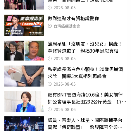
2026-08-05
做到這點才有資格說愛你
台灣癌症基金會
酸周星馳「沒朋友、沒兒女」挨轟！
李修賢道歉了 親揭30年恩怨真相
2026-08-05
私密處長滿白色小顆粒！20歲男崩潰
求診 醫曝5大真相別再誤會
2026-08-05
誆有BNT管道海撈10.6億！美女前律
師公會理事長狂囤232公斤黃金 17人
遭起訴
2026-08-06
議員、音樂人、球星、國際轉播平台
齊聚「傳奇聯盟」 跨界陣容全公