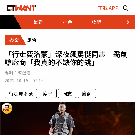
跳至主要內容區塊
下載 APP
最新
社會
娛樂
財經
娛樂
即時
「行走費洛蒙」深夜飆罵挺同志 霸氣
嗆廠商「我真的不缺你的錢」
編輯：
陳煜濬
2022-10-15 09:16
行走費洛蒙
瘦子
同志
廠商