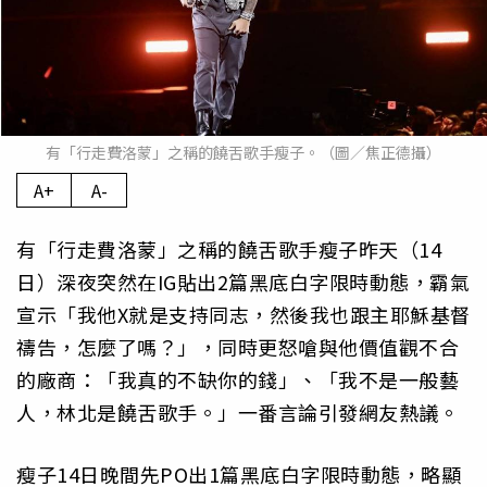
有「行走費洛蒙」之稱的饒舌歌手瘦子。（圖／焦正德攝）
A+
A-
有「行走費洛蒙」之稱的饒舌歌手瘦子昨天（14
日）深夜突然在IG貼出2篇黑底白字限時動態，霸氣
宣示「我他X就是支持同志，然後我也跟主耶穌基督
禱告，怎麼了嗎？」，同時更怒嗆與他價值觀不合
的廠商：「我真的不缺你的錢」、「我不是一般藝
人，林北是饒舌歌手。」一番言論引發網友熱議。
瘦子14日晚間先PO出1篇黑底白字限時動態，略顯