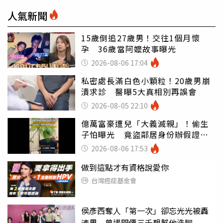
人氣新聞
15歲倒追27歲男！交往1個月懷
孕 36歲當阿嬤故事曝光
2026-08-06 17:04
私密處長滿白色小顆粒！20歲男崩
潰求診 醫曝5大真相別再誤會
2026-08-05 22:10
億萬富豪遭兒「大義滅親」！偷生
子怕曝光 竟盜鄰居身份辦假證落
戶
2026-08-06 17:53
做到這點才有資格說愛你
台灣癌症基金會
侯彥西奪人「第一次」卻忘光光被轟
渣男 曾遇開價三千想幫他洗腳