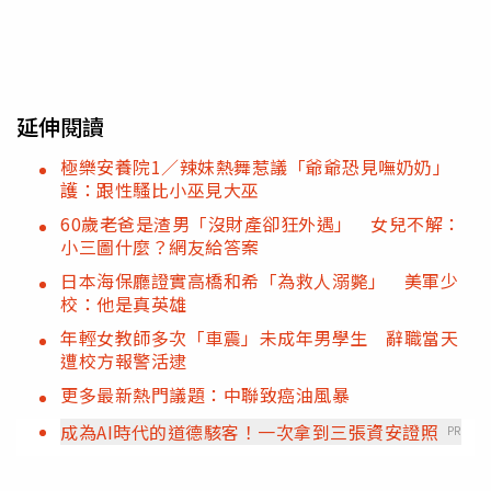
延伸閱讀
極樂安養院1／辣妹熱舞惹議「爺爺恐見嘸奶奶」
護：跟性騷比小巫見大巫
60歲老爸是渣男「沒財產卻狂外遇」 女兒不解：
小三圖什麼？網友給答案
日本海保廳證實高橋和希「為救人溺斃」 美軍少
校：他是真英雄
年輕女教師多次「車震」未成年男學生 辭職當天
遭校方報警活逮
更多最新熱門議題：中聯致癌油風暴
成為AI時代的道德駭客！一次拿到三張資安證照
PR