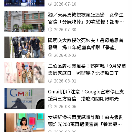
開 劍指亞洲新傳奇聯賽
2026-07-10
獨／東吳男教授被瘋狂迷戀 女學生
寄信「分屍吃掉」30次騷擾！認罪免
關
2026-07-30
陽明交大教授砍死妹夫！岳母追思首
發聲 揭11年經營真相駁「爭產」
2026-08-02
二伯品牌抄襲風暴！蔡阿嘎「9月兒童
樂園家庭日」照辦嗎？北捷鬆口了
2026-08-01
Gmail用戶注意！Google宣布停止支
援第三方寄信 措施時間期限曝光
2026-08-06
女網紅慘被兩度感情詐騙！前夫假割
頸詐光200萬再遇假富商「養套殺
2000萬」
2026-08-06