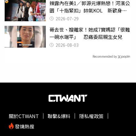
辣露內在美1／郭源元爆熱戀！河濱公
園「十指緊扣」帥氣KOL 新歡身份
曝光
2026-07-29
哥去世、嫂離家！她成7寶媽認「很難
一碗水端平」 忍痛委屈親生女兒
2026-08-03
Recommended by
關於CTWANT
聯繫&爆料
隱私權政策
發燒熱搜