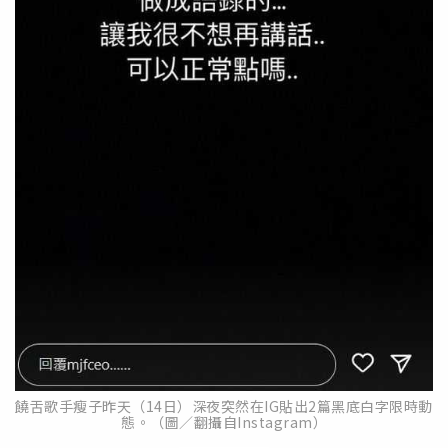
饒舌歌手瘦子昨天（14日）深夜突然在IG貼出2篇黑底白字限時動
態。（圖／翻攝自Instagram）