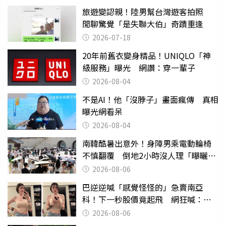
旅遊變認親！陸男幫台灣遊客拍照
閒聊驚覺「是失聯大伯」奇蹟重逢
2026-07-18
20年前舊衣變身精品！UNIQLO「神
級服務」曝光 網讚：穿一輩子
2026-08-04
不是AI！他「沒脖子」畫面瘋傳 真相
曝光網看呆
2026-08-04
南韓酷暑出意外！身障男乘電動輪椅
不慎翻覆 倒地2小時沒人理「曝曬
亡」
2026-08-06
巴逆逆喊「感覺怪怪的」急賣南亞
科！下一秒股價竟起飛 網狂喊：大V
天龍
2026-08-06