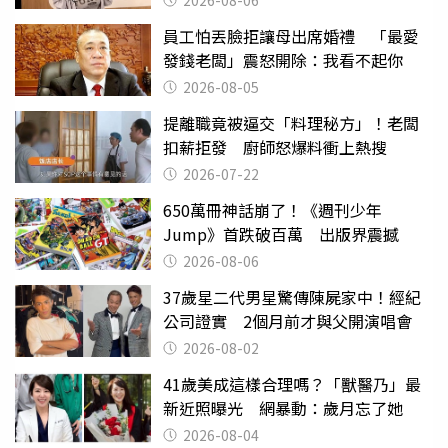
員工怕丟臉拒讓母出席婚禮 「最愛
發錢老闆」震怒開除：我看不起你
2026-08-05
提離職竟被逼交「料理秘方」！老闆
扣薪拒發 廚師怒爆料衝上熱搜
2026-07-22
650萬冊神話崩了！《週刊少年
Jump》首跌破百萬 出版界震撼
2026-08-06
37歲星二代男星驚傳陳屍家中！經紀
公司證實 2個月前才與父開演唱會
2026-08-02
41歲美成這樣合理嗎？「獸醫乃」最
新近照曝光 網暴動：歲月忘了她
2026-08-04