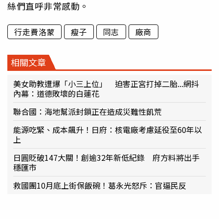
絲們直呼非常感動。
行走費洛蒙
瘦子
同志
廠商
相關文章
美女助教遭爆「小三上位」 迫害正宮打掉二胎...網抖
內幕：道德敗壞的白蓮花
聯合國：海地幫派封鎖正在造成災難性飢荒
能源吃緊、成本飆升！日府：核電廠考慮延役至60年以
上
日圓貶破147大關！創逾32年新低紀錄 府方料將出手
穩匯市
救國團10月底上街保飯碗！葛永光怒斥：官逼民反