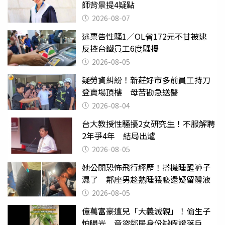
師背景提4疑點
2026-08-07
逃票告性騷1／OL省172元不甘被逮
反控台鐵員工6度騷擾
2026-08-05
疑勞資糾紛！新莊好市多前員工持刀
登賣場頂樓 母苦勸急送醫
2026-08-04
台大教授性騷擾2女研究生！不服解聘
2年爭4年 結局出爐
2026-08-05
她公開恐怖飛行經歷！搭機睡醒褲子
濕了 鄰座男趁熟睡猥褻還疑留體液
2026-08-05
億萬富豪遭兒「大義滅親」！偷生子
怕曝光 竟盜鄰居身份辦假證落戶