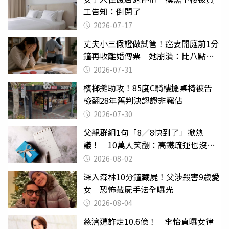
工告知：倒閉了
2026-07-17
丈夫小三假證做試管！癌妻開庭前1分
鐘再收離婚傳票 她崩潰：比八點檔
還扯
2026-07-31
檳榔攤助攻！85度C騎樓擺桌椅被告
檢翻28年舊判決認證非竊佔
2026-07-30
父親群組1句「8／8快到了」掀熱
議！ 10萬人笑翻：高鐵疏運也沒列
父親節
2026-08-02
深入森林10分鐘藏屍！父涉殺害9歲愛
女 恐怖藏屍手法全曝光
2026-08-04
慈濟遭詐走10.6億！ 李怡貞曝女律