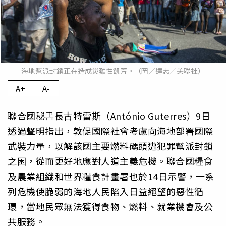
海地幫派封鎖正在造成災難性飢荒。（圖／達志／美聯社）
A+
A-
聯合國秘書長古特雷斯（António Guterres）9日
透過聲明指出，敦促國際社會考慮向海地部署國際
武裝力量，以解該國主要燃料碼頭遭犯罪幫派封鎖
之困，從而更好地應對人道主義危機。聯合國糧食
及農業組織和世界糧食計畫署也於14日示警，一系
列危機使脆弱的海地人民陷入日益絕望的惡性循
環，當地民眾無法獲得食物、燃料、就業機會及公
共服務。