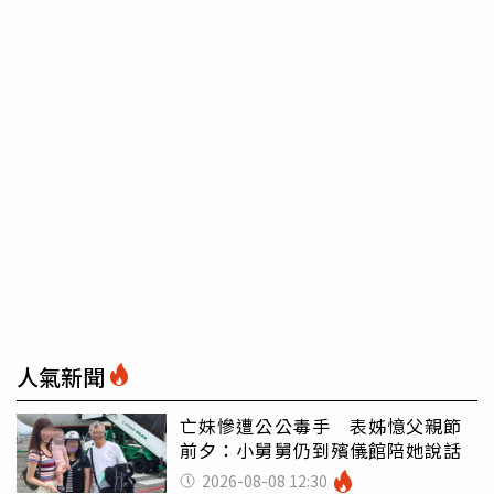
人氣新聞
亡妹慘遭公公毒手 表姊憶父親節
前夕：小舅舅仍到殯儀館陪她說話
2026-08-08 12:30