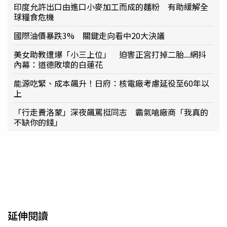
印度允許出口由進口小麥加工而成的麵粉 有助緩解全
球糧食危機
國際油價暴跌3% 關鍵走向看中20大決議
美女助教遭爆「小三上位」 迫害正宮打掉二胎...網抖
內幕：道德敗壞的白蓮花
能源吃緊、成本飆升！日府：核電廠考慮延役至60年以
上
「行走費洛蒙」深夜飆罵挺同志 霸氣嗆廠商「我真的
不缺你的錢」
延伸閱讀