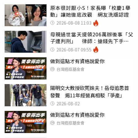
原本很討厭小S！家長曝「校慶1舉
動」讓她徹底改觀 網友洗版認證
2026-08-08 11:03
母親過世當天提領206萬辦後事「父
子遭判刑」 律師：搶錢先下手是
罪
2026-08-07 09:55
做到這點才有資格說愛你
台灣癌症基金會
陽明交大教授砍死妹夫！岳母追思首
發聲 揭11年經營真相駁「爭產」
2026-08-02
做到這點才有資格說愛你
台灣癌症基金會