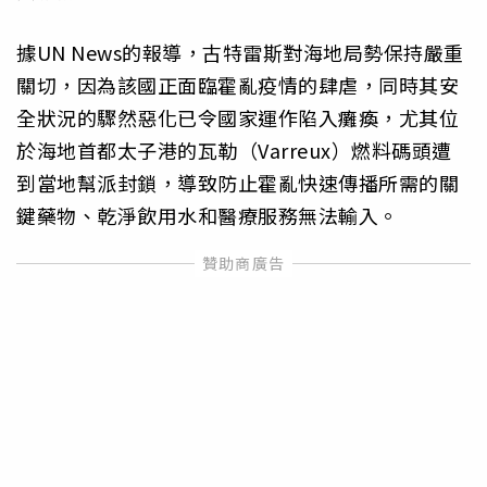
據UN News的報導，古特雷斯對海地局勢保持嚴重
關切，因為該國正面臨霍亂疫情的肆虐，同時其安
全狀況的驟然惡化已令國家運作陷入癱瘓，尤其位
於海地首都太子港的瓦勒（Varreux）燃料碼頭遭
到當地幫派封鎖，導致防止霍亂快速傳播所需的關
鍵藥物、乾淨飲用水和醫療服務無法輸入。