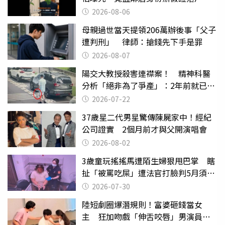
2026-08-06
母親過世當天提領206萬辦後事「父子
遭判刑」 律師：搶錢先下手是罪
2026-08-07
陽交大教授殺害連襟案！ 精神科醫
分析「絕非為了爭產」：2年前就已言
行詭異
2026-07-22
37歲星二代男星驚傳陳屍家中！經紀
公司證實 2個月前才與父開演唱會
2026-08-02
3歲童玩搖搖馬遭陌生婦狠甩巴掌 瞎
扯「被罵吃屎」遭法官打臉判5月須入
監
2026-07-30
陸短劇圈爆潛規則！富婆砸錢當女
主 狂加吻戲「伸舌咬唇」男演員崩