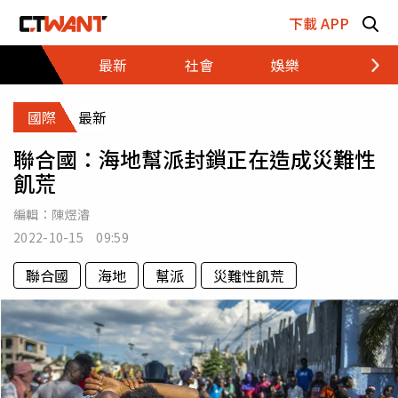
跳至主要內容區塊
下載 APP
最新
社會
娛樂
財經
國際
最新
聯合國：海地幫派封鎖正在造成災難性
飢荒
編輯：
陳煜濬
2022-10-15 09:59
聯合國
海地
幫派
災難性飢荒