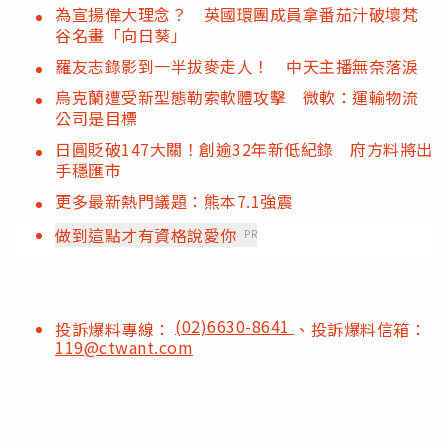
為宣揚偉大理念？ 英國環團成員拿番茄汁破壞梵
谷名畫「向日葵」
羅友志錄影到一半拔麥走人！ 中天主播無奈落淚
烏克蘭遭受新型態勒索軟體攻擊 微軟：運輸物流
公司是目標
日圓貶破147大關！創逾32年新低紀錄 府方料將出
手穩匯市
更多最新熱門議題：熊本7.1強震
做到這點才有資格說愛你
PR
(02)6630-8641
投訴爆料專線：
、投訴爆料信箱：
119@ctwant.com