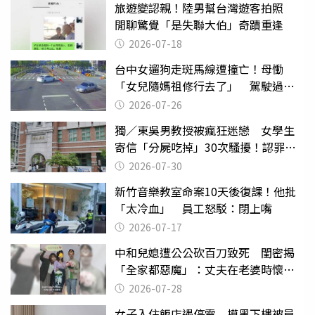
旅遊變認親！陸男幫台灣遊客拍照
閒聊驚覺「是失聯大伯」奇蹟重逢
2026-07-18
台中女遛狗走斑馬線遭撞亡！母慟
「女兒隨媽祖修行去了」 駕駛過失
致死判9月
2026-07-26
獨／東吳男教授被瘋狂迷戀 女學生
寄信「分屍吃掉」30次騷擾！認罪免
關
2026-07-30
新竹音樂教室命案10天後復課！他批
「太冷血」 員工怒駁：閉上嘴
2026-07-17
中和兒媳遭公公砍百刀致死 閨密揭
「全家都惡魔」：丈夫在老婆時懷孕
摔東西
2026-07-28
女子入住飯店遇停電 摸黑下樓被員