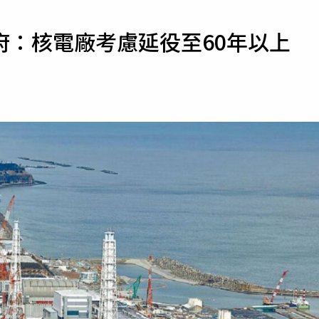
寵物
府：核電廠考慮延役至60年以上
運勢
運動
梅酒