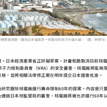
供應緊張問題。圖為日本福島第一核電站和核汙水儲水罐。（圖／新華社
限。日本經濟產業省正研擬草案，計畫乾脆取消目前核
原子力規制委員會（NRA）的安全審查，核電廠將能無
新規，並將相關法律修正案在明年提交日本國會批准。
研究廢除核電廠運行壽命限制60年的提案。內容是只
通過日本核監管局的審查，核電廠將被允許運行60年