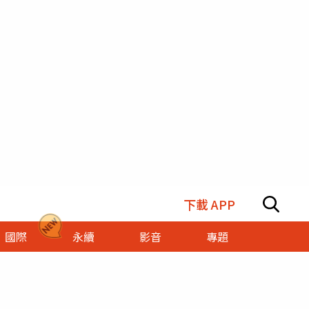
下載 APP
國際
永續
影音
專題