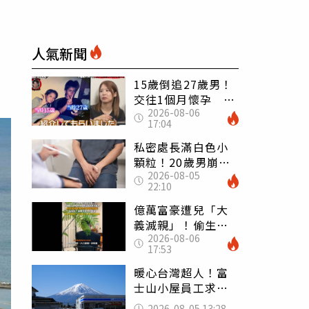
人氣新聞
15歲倒追27歲男！
交往1個月懷孕 36
2026-08-06
歲當阿嬤故事曝光
17:04
私密處長滿白色小
顆粒！20歲男崩潰
2026-08-05
求診 醫曝5大真相
22:10
別再誤會
億萬富豪遭兒「大
義滅親」！偷生子
2026-08-06
怕曝光 竟盜鄰居
17:53
身份辦假證落戶
暖心台灣超人！富
士山小屋員工求助
「想活下去」 山
2026-08-05 13:28