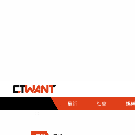
社會首頁
娛樂首頁
財經首頁
政
:::
最新
社會
娛
時事
即時
熱線
:::
直擊
大條
人物
調查
專題
３Ｃ