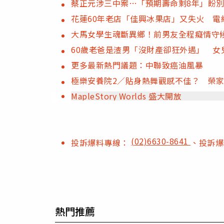
蔡正元涉三中案…「預期壽命剩8年」盼
花蓮60年老店「佳興冰果店」又失火 
大馬女學生魂斷異鄉！前男友全程癡情守候
60歲老爸是渣男「沒財產卻狂外遇」 女
更多最新熱門議題：中聯致癌油風暴
極樂安養院2／貼身熱舞觀感不佳？ 榮
MapleStory Worlds 盛大開放
(02)6630-8641
投訴爆料專線：
、投訴
熱門推薦