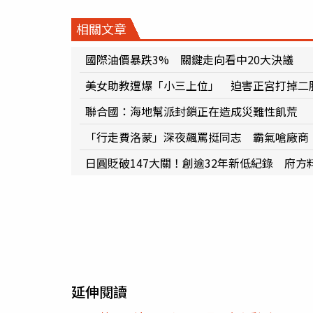
相關文章
國際油價暴跌3% 關鍵走向看中20大決議
美女助教遭爆「小三上位」 迫害正宮打掉二胎
聯合國：海地幫派封鎖正在造成災難性飢荒
「行走費洛蒙」深夜飆罵挺同志 霸氣嗆廠商
日圓貶破147大關！創逾32年新低紀錄 府方
延伸閱讀