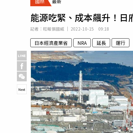
國際
最新
人物
汽車
能源吃緊、成本飆升！日
專欄
房產新勢力
記者：
旺報張國威
2022-10-15 09:18
日本經濟產業省
NRA
延長
運行
Next