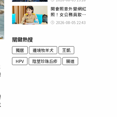
友狂背物資上山：
開會照意外變網紅
台灣真的是寶島
照！女公務員妝容
掀2千則留言 本人
2026-08-05 22:43
怒嗆：化妝有錯嗎
關鍵熱搜
）
獨居
邊境牧羊犬
王凱
HPV
陰莖珍珠丘疹
腸道
電
限
要
以