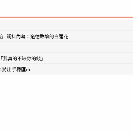
...網抖內幕：道德敗壞的白蓮花
「我真的不缺你的錢」
料將出手穩匯市