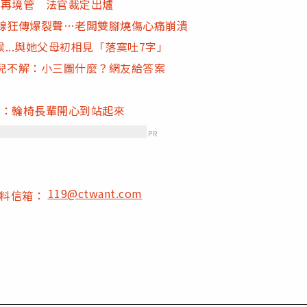
別再境管 法官裁定出爐
電線狂傳爆裂聲…老闆雙腳燒傷心痛崩潰
...與她父母初相見「落寞吐7字」
兒不解：小三圖什麼？網友給答案
家：輪椅長輩開心到站起來
PR
119@ctwant.com
爆料信箱：