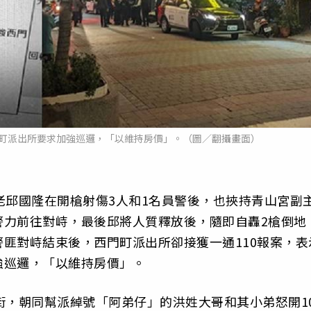
門町派出所要求加強巡邏，「以維持房價」。（圖／翻攝畫面）
老邱國隆在開槍射傷3人和1名員警後，也挾持青山宮副
警力前往對峙，最後邱將人質釋放後，隨即自轟2槍倒地
匪對峙結束後，西門町派出所卻接獲一通110報案，表
強巡邏，「以維持房價」。
街，朝同幫派綽號「阿弟仔」的洪姓大哥和其小弟怒開1