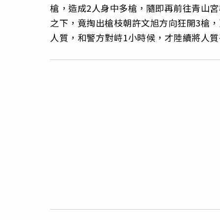
槍，造成2人身中多槍，隨即再前往青山
之下，竟掏出槍枝朝許文旭方向狂開3槍，
人質，和警方對峙1小時候，才陸續將人