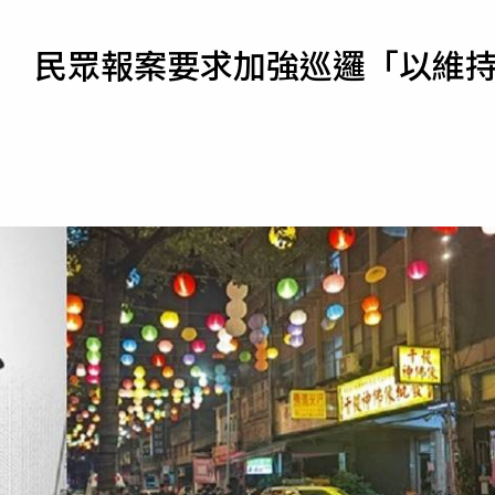
寵物
亡 民眾報案要求加強巡邏「以維
運勢
運動
梅酒