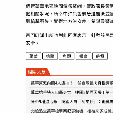
儘管萬華地區晚間氣氛緊繃，警政署長黃
握相關狀況，所幸中彈員警緊急送醫後並無
到槍擊案後，覺得地方治安差，希望員警
西門町派出所也對此回應表示，針對該民
安全。
萬華
槍擊
角頭
報案
房價
相關文章
萬華幫派內鬨4人遭挾！ 偵查隊長肉身擋彈
萬華槍手狹人自轟身亡 連開2槍原因曝！第
身中9槍還活命 萬國大哥「阿弟仔」：他亂
北檢追查萬華槍擊案犯罪動機 槍枝來源成檢