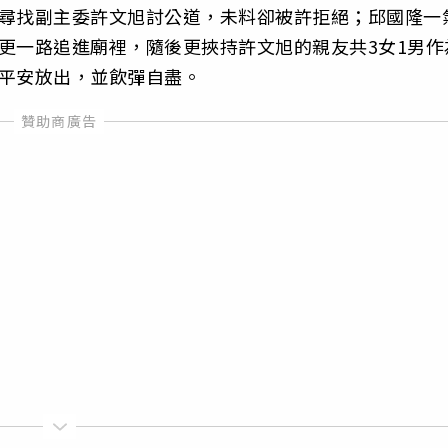
宮尋找副主委許文旭討公道，未料卻被許拒絕；邱國隆一
更一路追進廟裡，隨後更挾持許文旭的親友共3女1男作
質平安放出，並飲彈自盡。