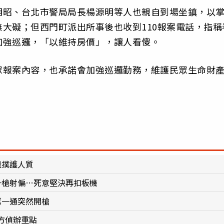
明昭、台北市警局局長楊源明等人也親自到場坐鎮，以
大礙；但西門町派出所事後也收到110報案電話，指稱
加強巡邏，「以維持房價」，讓人看傻。
眾報案內容，也承諾會加強巡邏勤務，維護民眾生命財
飛撲護人質
一槍射偏…死意堅決再扣板機
罵一通突然開槍
方偵辦重點