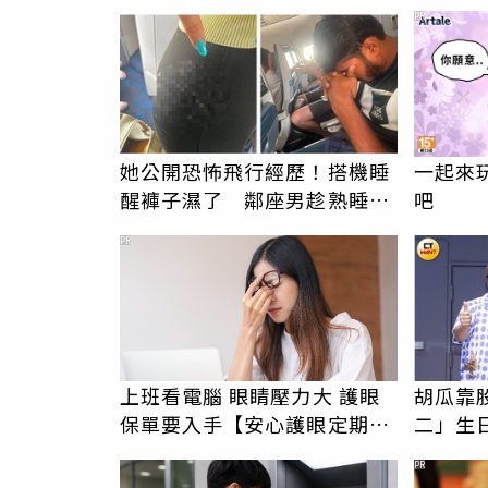
男」離譜紀錄曝光
億 豪
PR
庫
她公開恐怖飛行經歷！搭機睡
一起來玩
醒褲子濕了 鄰座男趁熟睡猥
吧
褻還疑留體液
PR
上班看電腦 眼睛壓力大 護眼
胡瓜靠
保單要入手【安心護眼定期眼
二」生
睛險】
萬現金
PR