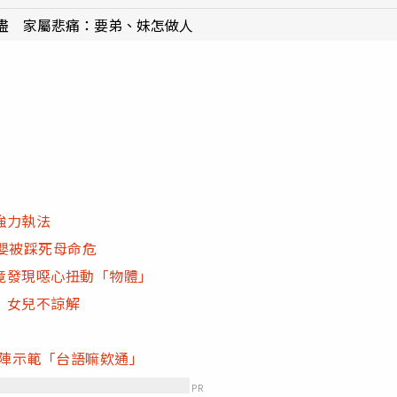
盡 家屬悲痛：要弟、妹怎做人
強力執法
嬰被踩死母命危
竟發現噁心扭動「物體」
 女兒不諒解
上陣示範「台語嘛欸通」
PR