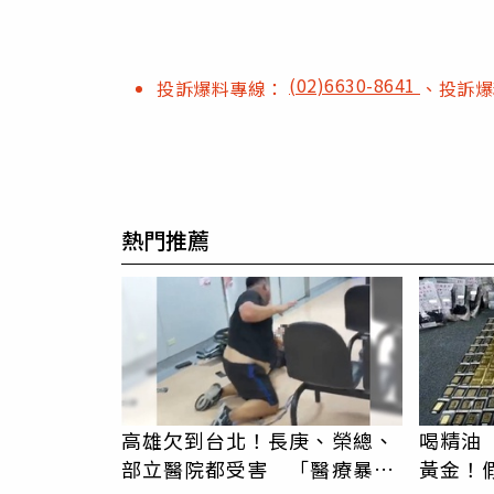
(02)6630-8641
投訴爆料專線：
、投訴
熱門推薦
高雄欠到台北！長庚、榮總、
喝精油
部立醫院都受害 「醫療暴力
黃金！假