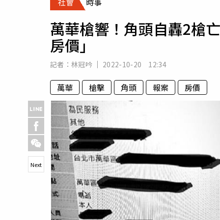
社會
時事
人物
汽車
萬華槍響！角頭自轟2槍
專欄
房價」
房產新勢力
記者：
林冠吟
2022-10-20 12:34
萬華
槍擊
角頭
報案
房價
Next