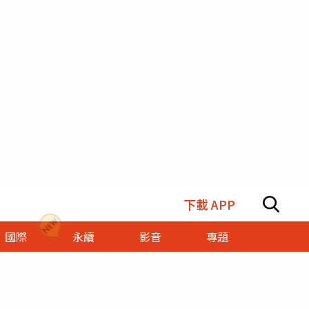
下載 APP
國際
永續
影音
專題