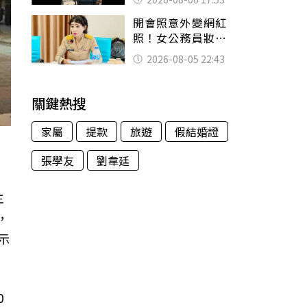
身份辦假證落戶
開會照意外變網紅
照！女公務員妝容
掀2千則留言 本人
2026-08-05 22:43
怒嗆：化妝有錯嗎
關鍵熱搜
家屬
提款
旅遊
假結婚證
張學友
劉韋廷
主
，
示
0