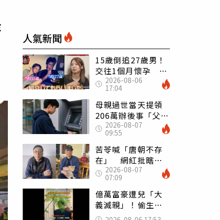
持
人氣新聞
15歲倒追27歲男！
交往1個月懷孕 36
2026-08-06
歲當阿嬤故事曝光
17:04
母親過世當天提領
206萬辦後事「父子
2026-08-07
遭判刑」 律師：
09:55
搶錢先下手是罪
苦苓喊「唐朝不存
在」 網紅批瞎編
2026-08-07
歷史：李白、杜甫
07:09
用鮮卑文寫詩？
億萬富豪遭兒「大
義滅親」！偷生子
怕曝光 竟盜鄰居
2026-08-06 17:53