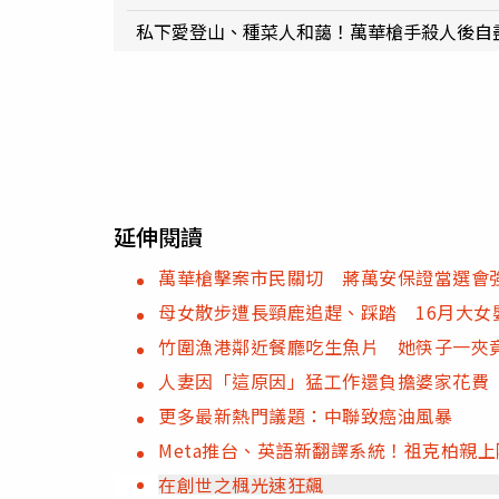
私下愛登山、種菜人和藹！萬華槍手殺人後自
延伸閱讀
萬華槍擊案市民關切 蔣萬安保證當選會
母女散步遭長頸鹿追趕、踩踏 16月大女
竹圍漁港鄰近餐廳吃生魚片 她筷子一夾
人妻因「這原因」猛工作還負擔婆家花費
更多最新熱門議題：中聯致癌油風暴
Meta推台、英語新翻譯系統！祖克柏親
在創世之楓光速狂飆