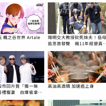
宅地下室竟挖出乾鮑金
 楓之谷世界 Artale
陽明交大教授砍死妹夫！岳
追思首發聲 揭11年經營真
駁「爭產」
PR
股市回升買「獨一無
高油高酒精 加速癌上身
日禮寵妻 自爆偷拿百
搞砸驚喜