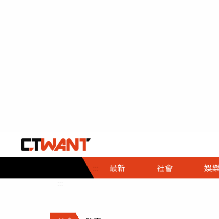
社會首頁
娛樂首頁
財經首頁
政
:::
最新
社會
娛
時事
即時
熱線
:::
直擊
大條
人物
調查
專題
３Ｃ