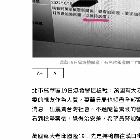
萬華19日驚爆槍擊案，有民眾報案向西
A+
A-
北市萬華區19日爆發警匪槍戰，萬國幫大
委的親友作為人質，萬華分局也傾盡全部
消息一出震驚台灣社會。不過隨著驚險的警
看到槍擊案後，覺得治安差，希望員警加
萬國幫大老邱國隆19日先是持槍前往漢口