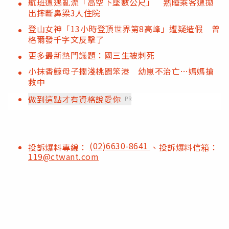
航班遭遇亂流「高空下墜數公尺」 熟睡乘客遭拋
出摔斷鼻梁3人住院
登山女神「13小時登頂世界第8高峰」遭疑造假 曾
格爾發千字文反擊了
更多最新熱門議題：國三生被刺死
小抹香鯨母子擱淺桃園笨港 幼崽不治亡…媽媽搶
救中
做到這點才有資格說愛你
PR
(02)6630-8641
投訴爆料專線：
、投訴爆料信箱：
119@ctwant.com