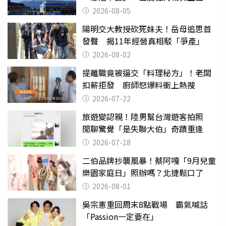
台灣真的是寶島
2026-08-05
陽明交大教授砍死妹夫！岳母追思首
發聲 揭11年經營真相駁「爭產」
2026-08-02
提離職竟被逼交「料理秘方」！老闆
扣薪拒發 廚師怒爆料衝上熱搜
2026-07-22
旅遊變認親！陸男幫台灣遊客拍照
閒聊驚覺「是失聯大伯」奇蹟重逢
2026-07-18
二伯品牌抄襲風暴！蔡阿嘎「9月兒童
樂園家庭日」照辦嗎？北捷鬆口了
2026-08-01
吳宗憲重回周末8點戰場 霸氣喊話
「Passion一定要在」