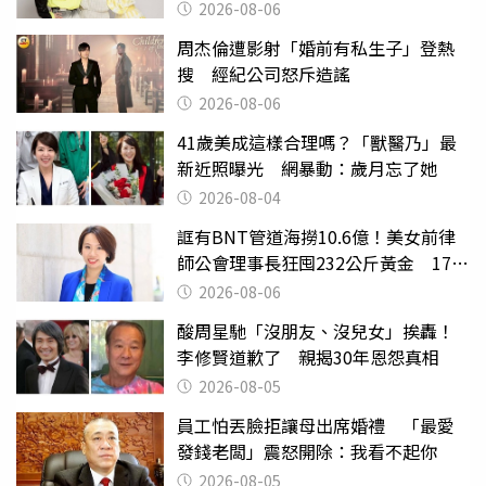
2026-08-06
周杰倫遭影射「婚前有私生子」登熱
搜 經紀公司怒斥造謠
2026-08-06
41歲美成這樣合理嗎？「獸醫乃」最
新近照曝光 網暴動：歲月忘了她
2026-08-04
誆有BNT管道海撈10.6億！美女前律
師公會理事長狂囤232公斤黃金 17人
遭起訴
2026-08-06
酸周星馳「沒朋友、沒兒女」挨轟！
李修賢道歉了 親揭30年恩怨真相
2026-08-05
員工怕丟臉拒讓母出席婚禮 「最愛
發錢老闆」震怒開除：我看不起你
2026-08-05