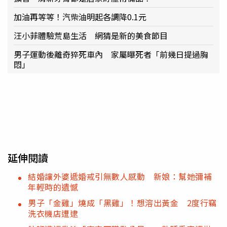
加油再等等！汽柴油明起各調降0.1元
汪小菲體驗荒島生活 網猜是新的美食節目
男子運動後離奇猝死車內 家屬曝死者「前幾日提過胸
悶」
延伸閱讀
結婚讓外婆遞婚戒引無數人感動 新娘：幫她彌補
年輕時的遺憾
男子「金雞」燒成「黑雞」！想溶出黃金 2度行竊
洗衣機店遭逮