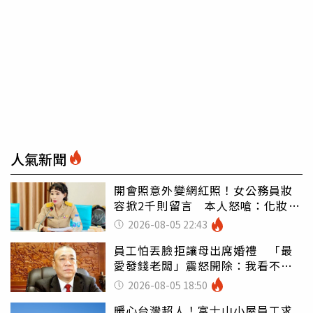
人氣新聞
開會照意外變網紅照！女公務員妝
容掀2千則留言 本人怒嗆：化妝有
錯嗎
2026-08-05 22:43
員工怕丟臉拒讓母出席婚禮 「最
愛發錢老闆」震怒開除：我看不起
你
2026-08-05 18:50
暖心台灣超人！富士山小屋員工求