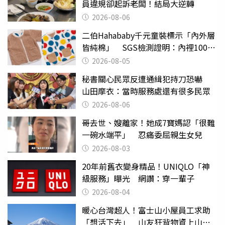
員違規卻起訴老闆！結局大逆轉
2026-08-06
二伯Hahababy千元童裝標示「內外層
皆純棉」 SGS檢測證明：內裡100%
聚酯纖維
2026-08-05
秘書關心民眾反遭通緝犯持刀恐嚇
山田摩衣：當時服務處還有很多民眾
2026-08-06
哥去世、嫂離家！她成7寶媽認「很難
一碗水端平」 忍痛委屈親生女兒
2026-08-03
20年前舊衣變身精品！UNIQLO「神
級服務」曝光 網讚：穿一輩子
2026-08-04
暖心台灣超人！富士山小屋員工求助
「想活下去」 山友狂背物資上山：