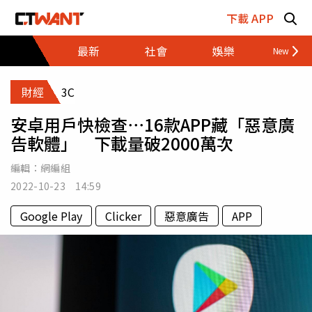
跳至主要內容區塊
下載 APP
最新
社會
娛樂
財經
財經
3C
安卓用戶快檢查⋯16款APP藏「惡意廣
告軟體」 下載量破2000萬次
編輯：
網編組
2022-10-23 14:59
Google Play
Clicker
惡意廣告
APP