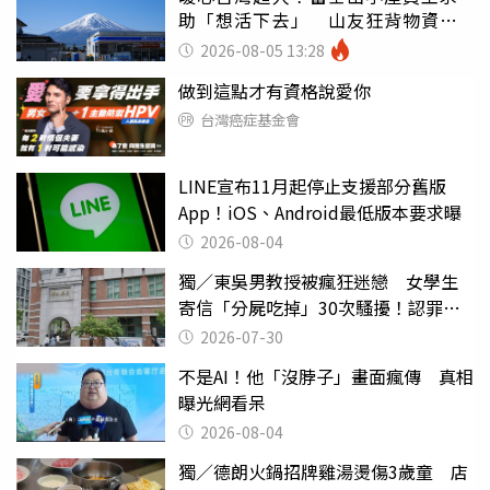
助「想活下去」 山友狂背物資上
山：台灣真的是寶島
2026-08-05 13:28
做到這點才有資格說愛你
台灣癌症基金會
LINE宣布11月起停止支援部分舊版
App！iOS、Android最低版本要求曝
2026-08-04
獨／東吳男教授被瘋狂迷戀 女學生
寄信「分屍吃掉」30次騷擾！認罪免
關
2026-07-30
不是AI！他「沒脖子」畫面瘋傳 真相
曝光網看呆
2026-08-04
獨／德朗火鍋招牌雞湯燙傷3歲童 店