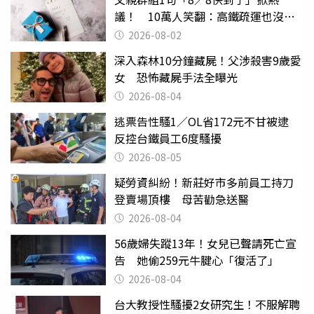
議！ 10萬人笑翻：高鐵疏運也沒列
父親節
2026-08-02
深入森林10分鐘藏屍！父涉殺害9歲愛
女 恐怖藏屍手法全曝光
2026-08-04
逃票告性騷1／OL省172元不甘被逮
反控台鐵員工6度騷擾
2026-08-05
疑勞資糾紛！新莊好市多前員工持刀
登賣場頂樓 母苦勸急送醫
2026-08-04
56歲婦失蹤13年！女兒已聲請死亡宣
告 她偷259元牛腱心「復活了」
2026-08-04
台大教授性騷擾2女研究生！不服解聘