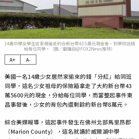
14歲中學女學生從家裡偷走約合新台幣43.5萬元現金後，到學校送錢
給每位同學。（圖／翻攝自@FOX2News推特）
A+
A-
美國一名14歲少女居然家偷來的錢「分紅」給同班
同學，這名少女祖母的保險箱拿走了大約新台幣43
萬5600元的現金，分給每位同學，而當整起事件東
昌事發後，少女的背包內還剩餘約新台幣8萬元。
綜合美媒報導，這起事件發生在佛州北部馬里昂郡
（Marion County），這名就讀於威爾湖中學