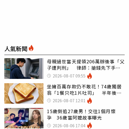
人氣新聞
母親過世當天提領206萬辦後事「父
子遭判刑」 律師：搶錢先下手是
罪
2026-08-07 09:55
坐擁百萬存款仍不敢花！74歲獨居
翁「1餐只吃1片吐司」 半年後暴
瘦嚇壞女兒
2026-08-07 12:01
15歲倒追27歲男！交往1個月懷
孕 36歲當阿嬤故事曝光
2026-08-06 17:04