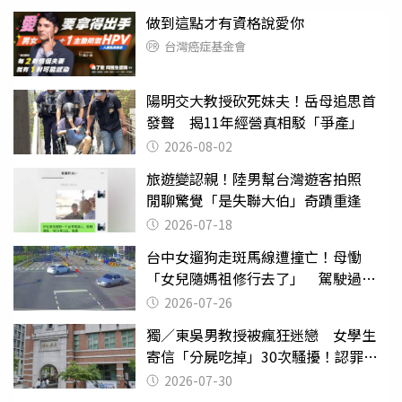
做到這點才有資格說愛你
台灣癌症基金會
陽明交大教授砍死妹夫！岳母追思首
發聲 揭11年經營真相駁「爭產」
2026-08-02
旅遊變認親！陸男幫台灣遊客拍照
閒聊驚覺「是失聯大伯」奇蹟重逢
2026-07-18
台中女遛狗走斑馬線遭撞亡！母慟
「女兒隨媽祖修行去了」 駕駛過失
致死判9月
2026-07-26
獨／東吳男教授被瘋狂迷戀 女學生
寄信「分屍吃掉」30次騷擾！認罪免
關
2026-07-30