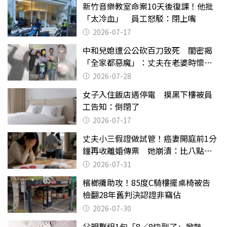
新竹音樂教室命案10天後復課！他批
「太冷血」 員工怒駁：閉上嘴
2026-07-17
中和兒媳遭公公砍百刀致死 閨密揭
「全家都惡魔」：丈夫在老婆時懷孕
摔東西
2026-07-28
女子入住飯店遇停電 摸黑下樓被員
工告知：倒閉了
2026-07-17
丈夫小三假證做試管！癌妻開庭前1分
鐘再收離婚傳票 她崩潰：比八點檔
還扯
2026-07-31
檳榔攤助攻！85度C騎樓擺桌椅被告
檢翻28年舊判決認證非竊佔
2026-07-30
父親群組1句「8／8快到了」掀熱