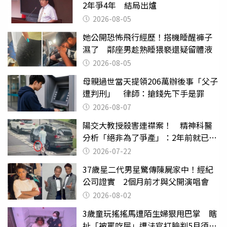
2年爭4年 結局出爐
2026-08-05
她公開恐怖飛行經歷！搭機睡醒褲子
濕了 鄰座男趁熟睡猥褻還疑留體液
2026-08-05
母親過世當天提領206萬辦後事「父子
遭判刑」 律師：搶錢先下手是罪
2026-08-07
陽交大教授殺害連襟案！ 精神科醫
分析「絕非為了爭產」：2年前就已言
行詭異
2026-07-22
37歲星二代男星驚傳陳屍家中！經紀
公司證實 2個月前才與父開演唱會
2026-08-02
3歲童玩搖搖馬遭陌生婦狠甩巴掌 瞎
扯「被罵吃屎」遭法官打臉判5月須入