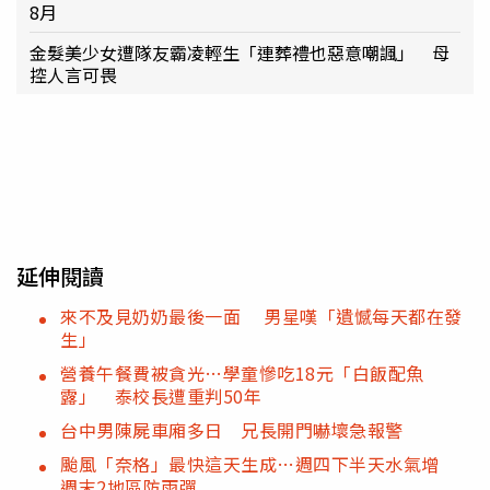
8月
金髮美少女遭隊友霸凌輕生「連葬禮也惡意嘲諷」 母
控人言可畏
延伸閱讀
來不及見奶奶最後一面 男星嘆「遺憾每天都在發
生」
營養午餐費被貪光…學童慘吃18元「白飯配魚
露」 泰校長遭重判50年
台中男陳屍車廂多日 兄長開門嚇壞急報警
颱風「奈格」最快這天生成…週四下半天水氣增
週末2地區防雨彈