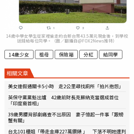
14歲中學女學生從家裡偷走約合新台幣43.5萬元現金後，到學校
送錢給每位同學。（圖／翻攝自@FOX2News推特）
14歲少女
祖母
保險箱
分紅
給同學
相關文章
美女連假通關卡5小時 走2公里尋找廁所「拍片抱怨」
英保守黨黨魁出爐 42歲前財長克蘇納克當選成首位
「印度裔首相」
39歲男腰背部劇痛查不出原因 妻子憶起一件事「跟螃
蟹有關」
台北101櫃姐「帶走金庫227萬鑽錶 」 下落不明她遭判