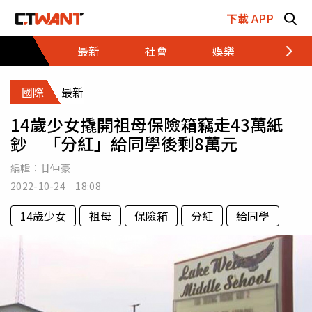
跳至主要內容區塊
下載 APP
最新
社會
娛樂
財經
國際
最新
14歲少女撬開祖母保險箱竊走43萬紙
鈔 「分紅」給同學後剩8萬元
編輯：
甘仲豪
2022-10-24 18:08
14歲少女
祖母
保險箱
分紅
給同學