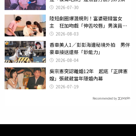
監
2026-07-30
陸短劇圈爆潛規則！富婆砸錢當女
主 狂加吻戲「伸舌咬唇」男演員崩
潰
2026-08-03
香車美人1／彭彭海邊秘境外拍 男伴
豪車接送還祭「鈔能力」
2026-08-04
吳宗憲突認離婚12年 起底「正牌憲
嫂」張葳葳當年隱婚內幕
2026-07-19
Recommended by