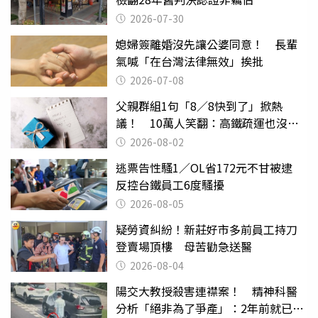
2026-07-30
媳婦簽離婚沒先讓公婆同意！ 長輩
氣喊「在台灣法律無效」挨批
2026-07-08
父親群組1句「8／8快到了」掀熱
議！ 10萬人笑翻：高鐵疏運也沒列
父親節
2026-08-02
逃票告性騷1／OL省172元不甘被逮
反控台鐵員工6度騷擾
2026-08-05
疑勞資糾紛！新莊好市多前員工持刀
登賣場頂樓 母苦勸急送醫
2026-08-04
陽交大教授殺害連襟案！ 精神科醫
分析「絕非為了爭產」：2年前就已言