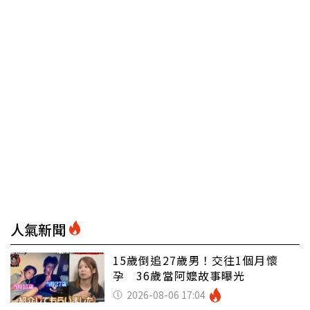
人氣新聞
15歲倒追27歲男！交往1個月懷
孕 36歲當阿嬤故事曝光
2026-08-06 17:04