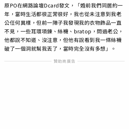
原PO在網路論壇Dcard發文，「婚前我們同居約一
年，當時生活都很正常很好，我也從未注意到我老
公任何異樣，但前一陣子我發現我的衣物飾品一直
不見，一些耳環項鍊、絲襪、bratop，問過老公，
他都說不知道、沒注意，但他有說看到我一條絲襪
破了一個洞就幫我丟了，當時完全沒有多想」。