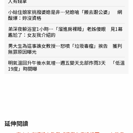
人有錢拿
小姑住娘家挑撥婆媳是非…兒媳嗆「搬去跟公婆」 網
酸爆：妳沒資格
弟深夜躲浴室1小時…「溜進房裸睡」老姊傻眼 見1幕
尷尬了：女友我介紹的
男大生為這事譙女教授…怒噴「垃圾毒瘤」挨告 獲判
無罪原因曝光
明氣溫回升午後水氣增…週五變天北部炸雨3天 「低溫
19度」時間曝
延伸閱讀