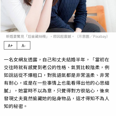
新婚妻驚見「尪偷藏絲襪」，原因超震撼。（示意圖／Pixabay）
A+
A-
一名女網友透露，自己和丈夫結婚半年，「當初在
交往時就有感覺到老公的性格、氣質比較陰柔，例
如說話從不爆粗口，對我語氣都是非常溫柔、非常
有耐心，或是在一些事情上也能看得出他的心思細
膩」，她當時不以為意，只覺得對方很貼心，後來
發現丈夫竟然偷藏她的貼身物品，這才得知不為人
知的秘密。