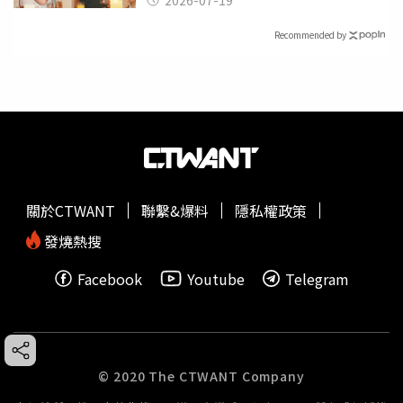
2026-07-19
Recommended by
關於CTWANT
聯繫&爆料
隱私權政策
發燒熱搜
Facebook
Youtube
Telegram
© 2020 The CTWANT Company