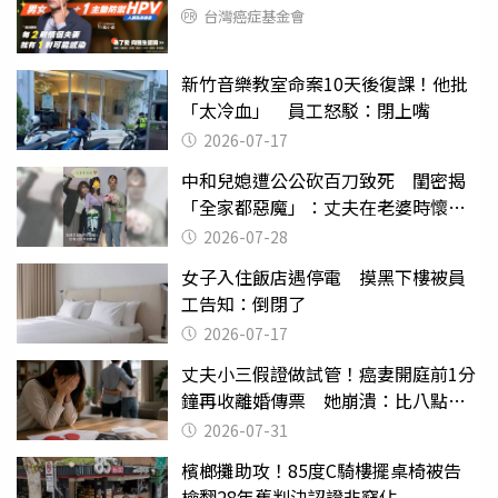
台灣癌症基金會
新竹音樂教室命案10天後復課！他批
「太冷血」 員工怒駁：閉上嘴
2026-07-17
中和兒媳遭公公砍百刀致死 閨密揭
「全家都惡魔」：丈夫在老婆時懷孕
摔東西
2026-07-28
女子入住飯店遇停電 摸黑下樓被員
工告知：倒閉了
2026-07-17
丈夫小三假證做試管！癌妻開庭前1分
鐘再收離婚傳票 她崩潰：比八點檔
還扯
2026-07-31
檳榔攤助攻！85度C騎樓擺桌椅被告
檢翻28年舊判決認證非竊佔