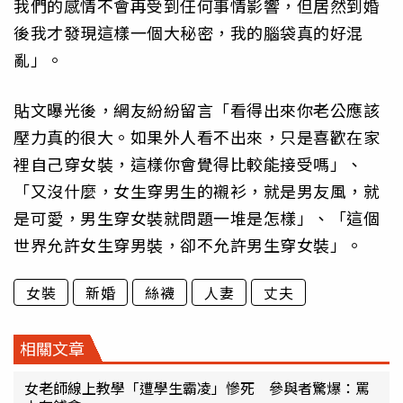
我們的感情不會再受到任何事情影響，但居然到婚
後我才發現這樣一個大秘密，我的腦袋真的好混
亂」。
貼文曝光後，網友紛紛留言「看得出來你老公應該
壓力真的很大。如果外人看不出來，只是喜歡在家
裡自己穿女裝，這樣你會覺得比較能接受嗎」、
「又沒什麼，女生穿男生的襯衫，就是男友風，就
是可愛，男生穿女裝就問題一堆是怎樣」、「這個
世界允許女生穿男裝，卻不允許男生穿女裝」。
女裝
新婚
絲襪
人妻
丈夫
相關文章
女老師線上教學「遭學生霸凌」慘死 參與者驚爆：罵