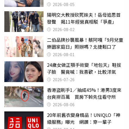
2026-08-05
陽明交大教授砍死妹夫！岳母追思首
發聲 揭11年經營真相駁「爭產」
2026-08-02
二伯品牌抄襲風暴！蔡阿嘎「9月兒童
樂園家庭日」照辦嗎？北捷鬆口了
2026-08-01
24歲女做正顎手術變「地包天」鞋拔
子臉 醫竟喊：我喜歡，比較洋氣
2026-07-26
香港盜刷手1／抽成45%！港男3度來
台爽撈百萬 買房下斡先住看守所
2026-08-06
20年前舊衣變身精品！UNIQLO「神
級服務」曝光 網讚：穿一輩子