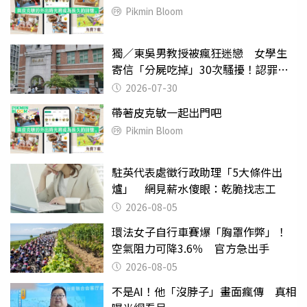
Pikmin Bloom
獨／東吳男教授被瘋狂迷戀 女學生
寄信「分屍吃掉」30次騷擾！認罪免
關
2026-07-30
帶著皮克敏一起出門吧
Pikmin Bloom
駐英代表處徵行政助理「5大條件出
爐」 網見薪水傻眼：乾脆找志工
2026-08-05
環法女子自行車賽爆「胸罩作弊」！
空氣阻力可降3.6％ 官方急出手
2026-08-05
不是AI！他「沒脖子」畫面瘋傳 真相