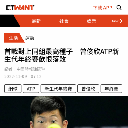
跳至主要內容區塊
下載 APP
最新
社會
娛樂
財經
生活
運動
首戰對上同組最高種子 曾俊欣ATP新
生代年終賽飲恨落敗
記者：
中國時報陳筱琳
2022-11-09 07:12
網球
ATP
新生代年終賽
曾俊欣
年終賽