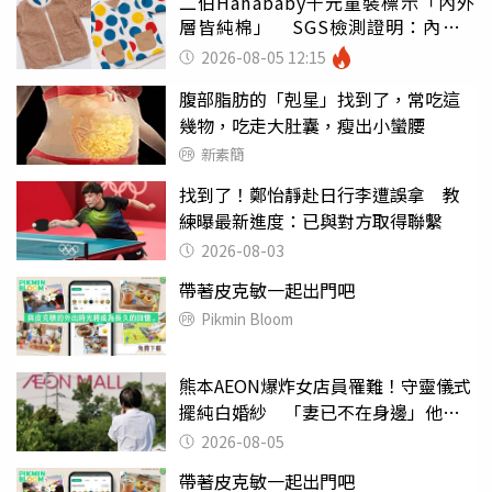
二伯Hahababy千元童裝標示「內外
層皆純棉」 SGS檢測證明：內裡
100%聚酯纖維
2026-08-05 12:15
腹部脂肪的「剋星」找到了，常吃這
幾物，吃走大肚囊，瘦出小蠻腰
新素簡
找到了！鄭怡靜赴日行李遭誤拿 教
練曝最新進度：已與對方取得聯繫
2026-08-03
帶著皮克敏一起出門吧
Pikmin Bloom
熊本AEON爆炸女店員罹難！守靈儀式
擺純白婚紗 「妻已不在身邊」他淚
喊：無法想像
2026-08-05
帶著皮克敏一起出門吧