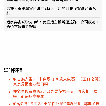
高雄大寮槍擊案凶嫌抓到5人 連開15槍後竄逃台東落
網
返家奔喪4天被扣薪！女直播主投訴遭退群 公司反嗆：
奶奶不是直系親屬
延伸閱讀
麻吉換人當3／宋偉恩拍BL劇人氣漲 《正負之間》
東京見面會收穫日粉
住宅牛肉辨真假3／政見耍花招一流 專家批「這
些」都是選舉噱頭
藍偉CP約會中2／王少偉拒絕合體5566 郭雪芙被