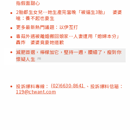
指假面甜心
2胎都生女兒…她生產完當晚「被逼生3胎」 婆婆
嗆：養不起也要生
更多最新熱門議題：以伊互打
毒菇外遇被離婚搬回娘家…人妻遭用「媳婦本分」
轟炸 婆婆竟要她道歉
減肥首選，檸檬加它，堅持一週，腰細了，瘦到你
懷疑人生
PR
(02)6630-8641
投訴爆料專線：
、投訴爆料信箱：
119@ctwant.com