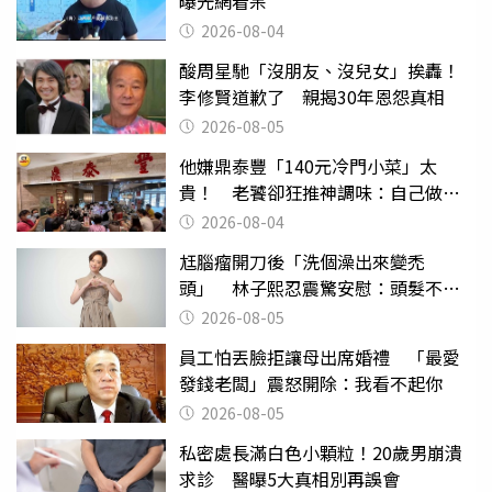
曝光網看呆
2026-08-04
酸周星馳「沒朋友、沒兒女」挨轟！
李修賢道歉了 親揭30年恩怨真相
2026-08-05
他嫌鼎泰豐「140元冷門小菜」太
貴！ 老饕卻狂推神調味：自己做不
出來
2026-08-04
尪腦瘤開刀後「洗個澡出來變禿
頭」 林子熙忍震驚安慰：頭髮不重
要
2026-08-05
員工怕丟臉拒讓母出席婚禮 「最愛
發錢老闆」震怒開除：我看不起你
2026-08-05
私密處長滿白色小顆粒！20歲男崩潰
求診 醫曝5大真相別再誤會