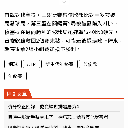
首戰對穆塞提，三盤比賽曾俊欣都比對手多被破一
局發球局，第三盤在關鍵第5局被破發陷入2比3，
穆塞提在邁向勝利的發球局迅速取得40比0領先，
曾俊欣雖救回2個賽末點，可惜最後還是敗下陣來，
期待後續2場小組賽能搶下勝利。
網球
ATP
新生代年終賽
曾俊欣
年終賽
相關文章
積分校正回歸 戴資穎世排退居第4
陳時中鹹豬手疑雲未了 徐巧芯：還有其他受害者
國慶煙火無人機隊全陸製 蘇貞昌震怒令徹查