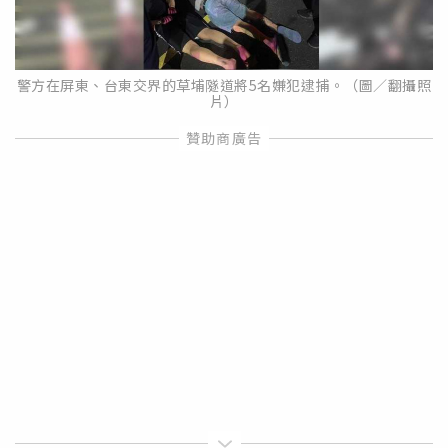
警方在屏東、台東交界的草埔隧道將5名嫌犯逮捕。（圖／翻攝照
片）