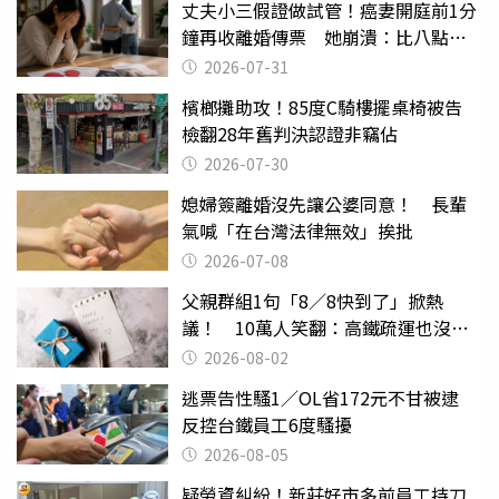
丈夫小三假證做試管！癌妻開庭前1分
鐘再收離婚傳票 她崩潰：比八點檔
還扯
2026-07-31
檳榔攤助攻！85度C騎樓擺桌椅被告
檢翻28年舊判決認證非竊佔
2026-07-30
媳婦簽離婚沒先讓公婆同意！ 長輩
氣喊「在台灣法律無效」挨批
2026-07-08
父親群組1句「8／8快到了」掀熱
議！ 10萬人笑翻：高鐵疏運也沒列
父親節
2026-08-02
逃票告性騷1／OL省172元不甘被逮
反控台鐵員工6度騷擾
2026-08-05
疑勞資糾紛！新莊好市多前員工持刀