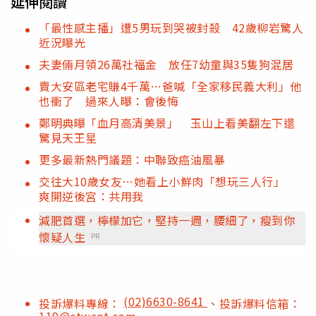
延伸閱讀
「最性感主播」遭5男玩到哭被封殺 42歲柳岩驚人
近況曝光
夫妻倆月領26萬社福金 放任7幼童與35隻狗混居
賣大安區老宅賺4千萬…爸喊「全家移民義大利」他
也衝了 過來人曝：會後悔
鄭明典曝「血月高清美景」 玉山上看美翻左下還
驚見天王星
更多最新熱門議題：中聯致癌油風暴
交往大10歲女友…她看上小鮮肉「想玩三人行」
爽開逆後宮：共用我
減肥首選，檸檬加它，堅持一週，腰細了，瘦到你
懷疑人生
PR
(02)6630-8641
投訴爆料專線：
、投訴爆料信箱：
119@ctwant.com