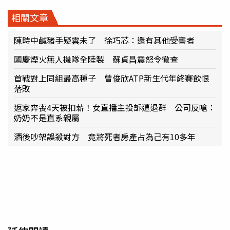
相關文章
陳時中鹹豬手疑雲未了 徐巧芯：還有其他受害者
國慶煙火無人機隊全陸製 蘇貞昌震怒令徹查
首戰對上同組最高種子 曾俊欣ATP新生代年終賽飲恨
落敗
返家奔喪4天被扣薪！女直播主投訴遭退群 公司反嗆：
奶奶不是直系親屬
酒後吵架誤殺對方 竟將死者房產占為己有10多年