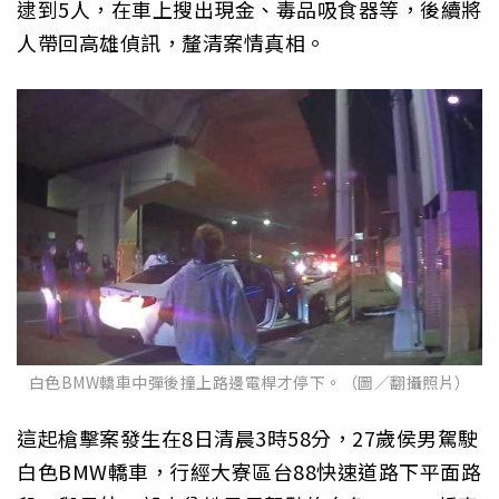
逮到5人，在車上搜出現金、毒品吸食器等，後續將
人帶回高雄偵訊，釐清案情真相。
白色BMW轎車中彈後撞上路邊電桿才停下。（圖／翻攝照片）
這起槍擊案發生在8日清晨3時58分，27歲侯男駕駛
白色BMW轎車，行經大寮區台88快速道路下平面路