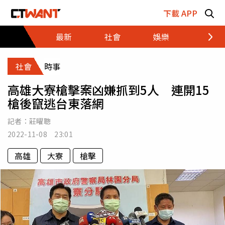
跳至主要內容區塊
下載 APP
最新
社會
娛樂
財經
社會
時事
高雄大寮槍擊案凶嫌抓到5人 連開15
槍後竄逃台東落網
記者：
莊曜聰
2022-11-08 23:01
高雄
大寮
槍擊