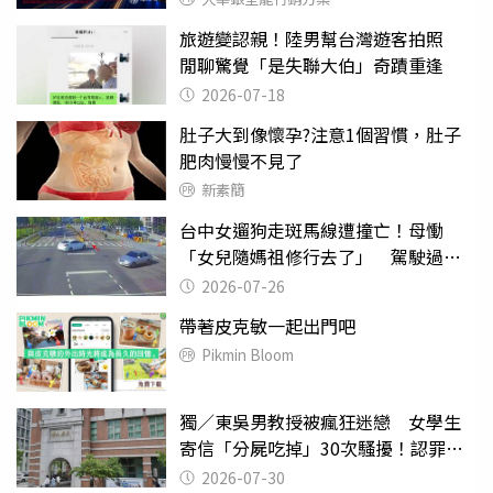
旅遊變認親！陸男幫台灣遊客拍照
閒聊驚覺「是失聯大伯」奇蹟重逢
2026-07-18
肚子大到像懷孕?注意1個習慣，肚子
肥肉慢慢不見了
新素簡
台中女遛狗走斑馬線遭撞亡！母慟
「女兒隨媽祖修行去了」 駕駛過失
致死判9月
2026-07-26
帶著皮克敏一起出門吧
Pikmin Bloom
獨／東吳男教授被瘋狂迷戀 女學生
寄信「分屍吃掉」30次騷擾！認罪免
關
2026-07-30