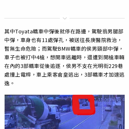
其中Toyata轎車中彈後就停在路邊，駕駛翁男腿部
中彈，車身也有11處彈孔，被送往長庚醫院救治，
暫無生命危險；而駕駛BMW轎車的侯男頸部中彈，
車子也被打中4槍，想開車逃離時，還遭到開槍車輛
在內的3部轎車從後追逐，侯男不支在光明街229巷
處撞上電桿，車上乘客倉皇逃出，3部轎車才加速逃
逸。