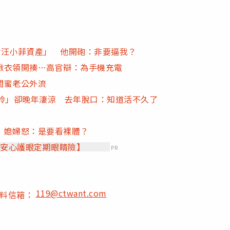
封汪小菲資產」 他開砲：非要逼我？
揪衣領開揍…高官辯：為手機充電
閨蜜老公外流
志玲」卻晚年淒涼 去年脫口：知道活不久了
 媳婦怒：是要看裸體？
【安心護眼定期眼睛險】
PR
119@ctwant.com
爆料信箱：