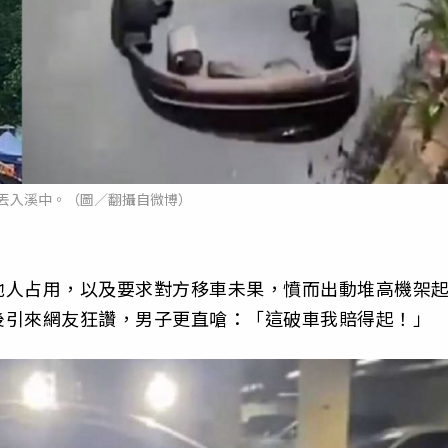
丟入溪中。（圖／翻攝自微博）
他人占用，以及要求對方移車未果，憤而出動堆高機架
後引來網友狂讚，男子更直嗆：「這破車我賠得起！」