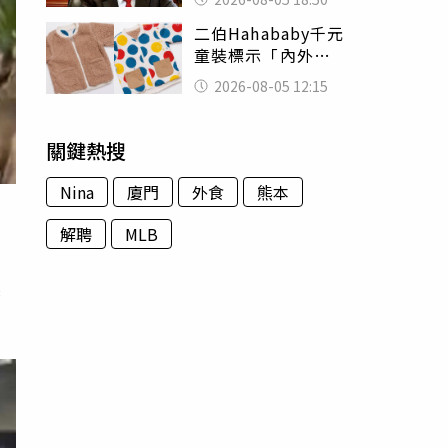
除：我看不起你
二伯Hahababy千元
童裝標示「內外層
皆純棉」 SGS檢
2026-08-05 12:15
測證明：內裡100%
聚酯纖維
關鍵熱搜
Nina
廈門
外食
熊本
解聘
MLB
起