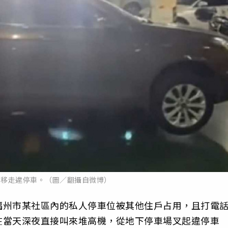
車移走違停車。（圖／翻攝自微博）
福州市某社區內的私人停車位被其他住戶占用，且打電
在當天深夜直接叫來堆高機，從地下停車場叉起違停車