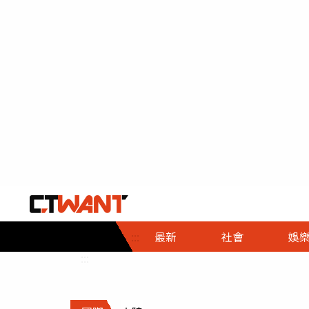
社會首頁
娛樂首頁
財經首頁
政
:::
最新
社會
娛
時事
即時
熱線
:::
直擊
大條
人物
調查
專題
３Ｃ