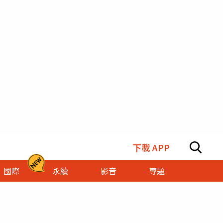
下載 APP
國際
永續
影音
專題