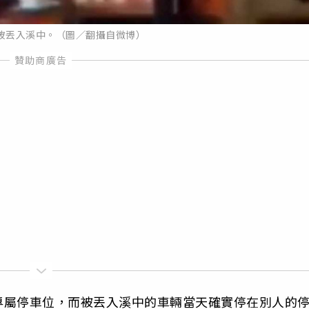
被丟入溪中。（圖／翻攝自微博）
專屬停車位，而被丟入溪中的車輛當天確實停在別人的