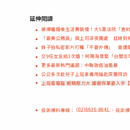
延伸閱讀
被爆離婚後生活費裝傻！大S靠法院「查
「最美公務員」與上司深夜獨處 尪綠到
妹子拍私密影片叮囑「不要外傳」 竟遭
交9任女友結3次婚！柯賜海曾娶「台塑
更多最新熱門議題：中聯致癌油風暴
公公多次趁兒子上班拿備用鑰匙突襲拜訪
上班看電腦 眼睛壓力大 護眼保單要入手
(02)6630-8641
投訴爆料專線：
、投訴