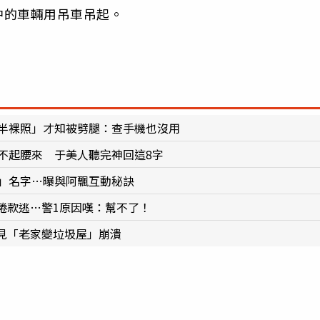
中的車輛用吊車吊起。
傳半裸照」才知被劈腿：查手機也沒用
不起腰來 于美人聽完神回這8字
友」名字…曝與阿飄互動秘訣
捲款逃…警1原因嘆：幫不了！
見「老家變垃圾屋」崩潰