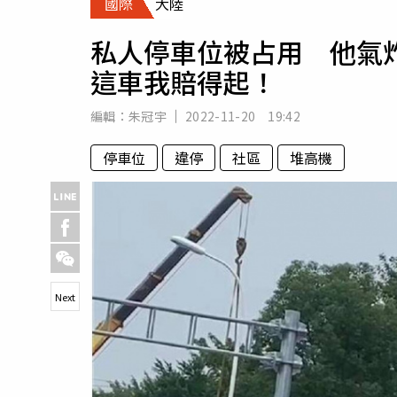
國際
大陸
人物
汽車
私人停車位被占用 他氣
專欄
這車我賠得起！
房產新勢力
編輯：
朱冠宇
2022-11-20 19:42
停車位
違停
社區
堆高機
Next