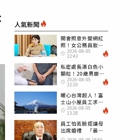
：
人氣新聞
開會照意外變網紅
照！女公務員妝容
2026-08-05
掀2千則留言 本人
22:43
怒嗆：化妝有錯嗎
私密處長滿白色小
顆粒！20歲男崩潰
2026-08-05
求診 醫曝5大真相
22:10
別再誤會
暖心台灣超人！富
士山小屋員工求助
2026-08-05
「想活下去」 山
13:28
友狂背物資上山：
台灣真的是寶島
員工怕丟臉拒讓母
出席婚禮 「最愛
發錢老闆」震怒開
2026-08-05 18:50