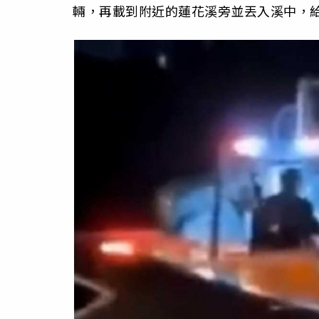
輛，再載到附近的蓮花溪旁並丟入溪中，