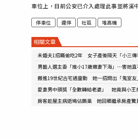
車位上，目前公安已介入處理此事並將溪
停車位
違停
社區
堆高機
相關文章
未婚夫1招瞞偷吃2年 女子產後隔天「小三
男藝人選主委「推小17歲嫩妻下海」…害她直
搬進19世紀古宅遇靈動 她一招問出「鬼室
愛妻男中頭獎「全數轉給老婆」 她竟與小王
房客趁屋主病逝鳩佔鵲巢 她回鄉繼承房產驚