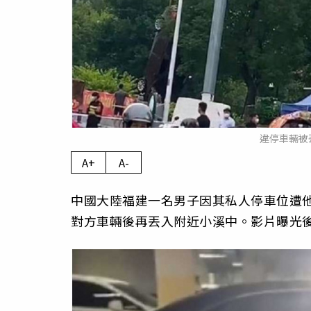
違停車輛被
A+
A-
中國大陸福建一名男子因其私人停車位遭
對方車輛後再丟入附近小溪中。影片曝光