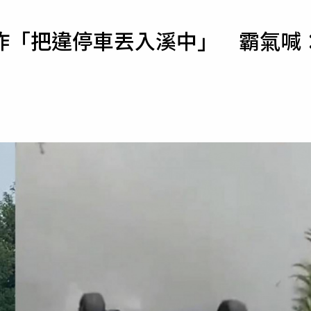
寵物
炸「把違停車丟入溪中」 霸氣喊
運勢
運動
梅酒