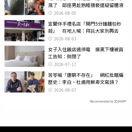
濕了 鄰座男趁熟睡猥褻還疑留體液
2026-08-05
宜蘭伴手禮名店「開門5分鐘麵包秒
殺」 在地人喊：拜託大家別再去
2026-08-03
女子入住飯店遇停電 摸黑下樓被員
工告知：倒閉了
2026-07-17
苦苓喊「唐朝不存在」 網紅批瞎編
歷史：李白、杜甫用鮮卑文寫詩？
2026-08-07
Recommended by