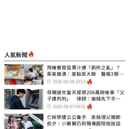
人氣新聞
飛機餐發這果汁爆「廁所之亂」？
乘客崩潰：差點丟大臉 醫揭3類人
別亂喝
2026-08-08 15:53
母親過世當天提領206萬辦後事「父
子遭判刑」 律師：搶錢先下手是
罪
2026-08-07 09:55
亡妹慘遭公公毒手 表姊憶父親節
前夕：小舅舅仍到殯儀館陪她說話