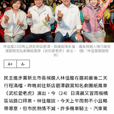
林佳龍23日晚上趕赴新店碧潭，與議員陳永福、議員候選人陳乃瑜受
邀觀賞知名劇團紙風車《武松愛老虎》演出。（圖／林佳龍競辦提
供）
A+
A-
民主進步黨新北市長候選人林佳龍在選前最後二天
行程滿檔，昨晚前往新店碧潭觀賞知名劇團紙風車
《武松愛老虎》演出，今（24）日清晨又冒雨板橋
區站路口拜票。林佳龍說，今天上午雨勢不小且略
帶寒意，但市民熱情不減，許多機車騎士、汽車駕