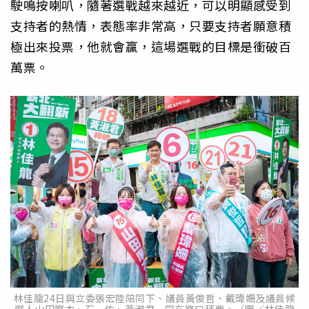
駛鳴按喇叭，隨著選戰越來越近，可以明顯感受到
支持者的熱情，表態率非常高，只要支持者願意積
極出來投票，他就會贏，這場選戰的目標是衝破百
萬票。
林佳龍24日與立委張宏陸陪同下、議員黃俊哲、戴瑋姍及議員候