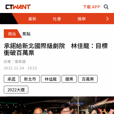
跳至主要內容區塊
下載 APP
最新
社會
娛樂
財經
政治
焦點
承諾給新北國際級劇院 林佳龍：目標
衝破百萬票
記者：
甯其遠
2022-11-24 10:15
承諾
新北市
林佳龍
選票
百萬票
2022大選