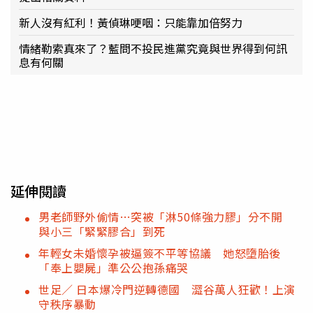
新人沒有紅利！黃偵琳哽咽：只能靠加倍努力
情緒勒索真來了？藍問不投民進黨究竟與世界得到何訊
息有何關
延伸閱讀
男老師野外偷情…突被「淋50條強力膠」分不開
與小三「緊緊膠合」到死
年輕女未婚懷孕被逼簽不平等協議 她怒墮胎後
「奉上嬰屍」準公公抱孫痛哭
世足／ 日本爆冷門逆轉德國 澀谷萬人狂歡！上演
守秩序暴動