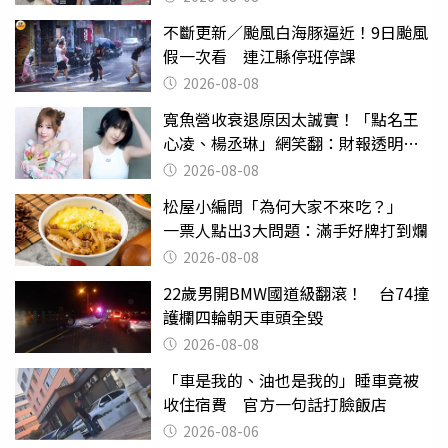
不斷更新／颱風白海豚逼近！9日颱風
假一次看 連江縣停班停課
2026-08-08
寬魚營收衰退原因太誠實！「點名王
心凌、楊丞琳」網笑翻：財報透明度
滿分
2026-08-08
松屋小編問「為何大家不來吃？」
一票人點出3大問題：滿手好牌打到爛
2026-08-08
22歲男開BMW國道級翻滾！ 台74撞
護欄四輪朝天車頭全毀
2026-08-08
「車是我的、油也是我的」睡車竟被
收住宿費 官方一句話打臉飯店
2026-08-06