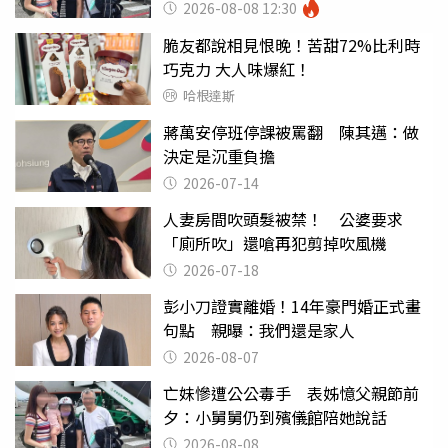
2026-08-08 12:30
脆友都說相見恨晚！苦甜72%比利時
巧克力 大人味爆紅！
哈根達斯
蔣萬安停班停課被罵翻 陳其邁：做
決定是沉重負擔
2026-07-14
人妻房間吹頭髮被禁！ 公婆要求
「廁所吹」還嗆再犯剪掉吹風機
2026-07-18
彭小刀證實離婚！14年豪門婚正式畫
句點 親曝：我們還是家人
2026-08-07
亡妹慘遭公公毒手 表姊憶父親節前
夕：小舅舅仍到殯儀館陪她說話
2026-08-08