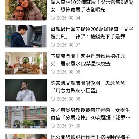
深入森林10分鐘藏屍！父涉殺害9歲愛
女 恐怖藏屍手法全曝光
2026-08-04
母親過世當天提領206萬辦後事「父子
遭判刑」 律師：搶錢先下手是罪
2026-08-07
下周鬼門開！家中掛兩物易招好兄
弟 居家風水12禁忌快檢查
2026-08-08
許富凱父親節開唱淚崩 思念爸爸
「用念力帶來小巨蛋」
2026-08-08
獨／東吳男教授被瘋狂迷戀 女學生
寄信「分屍吃掉」30次騷擾！認罪免
關
2026-07-30
她公開恐怖飛行經歷！搭機睡醒褲子