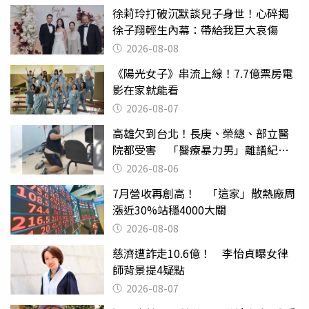
徐莉玲打破沉默談兒子身世！心碎揭
徐子翔輕生內幕：帶給我巨大哀傷
2026-08-08
《陽光女子》串流上線！7.7億票房電
影在家就能看
2026-08-07
高雄欠到台北！長庚、榮總、部立醫
院都受害 「醫療暴力男」離譜紀錄
曝光
2026-08-06
7月營收再創高！ 「這家」散熱廠周
漲近30%站穩4000大關
2026-08-08
慈濟遭詐走10.6億！ 李怡貞曝女律
師背景提4疑點
2026-08-07