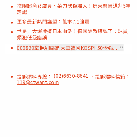
挖眼超商女店員、菜刀砍傷婦人！屏東惡男遭判5年
定讞
更多最新熱門議題：熊本7.1強震
世足／大爆冷遭日本血洗！德國隊教練認了：球員
頻犯低級錯誤
009829掌握AI關鍵 大華韓國KOSPI 50今強...
PR
(02)6630-8641
投訴爆料專線：
、投訴爆料信箱：
119@ctwant.com