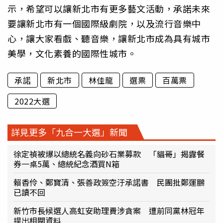
示，希望可以讓新北市有更多藝文活動，承諾未來
要讓新北市有一個國際級劇院，以及流行音樂中
心，讓大家看戲、聽音樂，讓新北市成為具有城市
美學，文化素養的國際性城市。
承諾
新北市
林佳龍
選票
百萬票
2022大選
詳見更多「九合一大選」新聞
徐定禎被爆以總統名義向砂石業募款 「貓哥」揭露餐
券一桌5萬、總統紀念酒買N箱
賴香伶、鄭寶清、張善政簽空汙承諾書 民團批鄭運鵬
已讀不回
新竹市長候選人高虹安助理費涉貪案 遭前同黨林冠年
提出相關資料