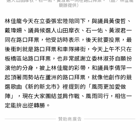
選人山田摩衣、石一佑、黃淑君一同在路口拜票。（圖／林佳龍
競辦提供）
林佳龍今天在立委張宏陸陪同下，與議員黃俊哲、
戴瑋姍、議員候選人山田摩衣、石一佑、黃淑君一
同在路口拜票，他受訪時表示，後天就要投票，最
後衝刺就是路口拜票和車隊掃街，今天上午不只在
板橋區站路口拜票，也非常感謝立委林淑芬自願扮
演他的分身，披上林佳龍的彩帶，和議員李倩萍一
起頂著雨勢站在蘆洲的路口拜票，就像他創作的競
選歌曲《新的新北市》裡提到的「風雨更加愛做
陣」，現在大家團結並肩作戰、風雨同行，相信一
定能拚出逆轉勝。