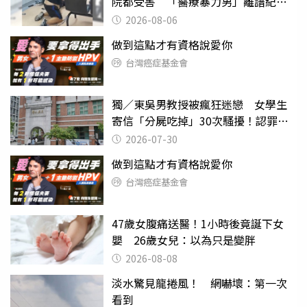
院都受害 「醫療暴力男」離譜紀錄
曝光
2026-08-06
做到這點才有資格說愛你
台灣癌症基金會
獨／東吳男教授被瘋狂迷戀 女學生
寄信「分屍吃掉」30次騷擾！認罪免
關
2026-07-30
做到這點才有資格說愛你
台灣癌症基金會
47歲女腹痛送醫！1小時後竟誕下女
嬰 26歲女兒：以為只是變胖
2026-08-08
淡水驚見龍捲風！ 網嚇壞：第一次
看到