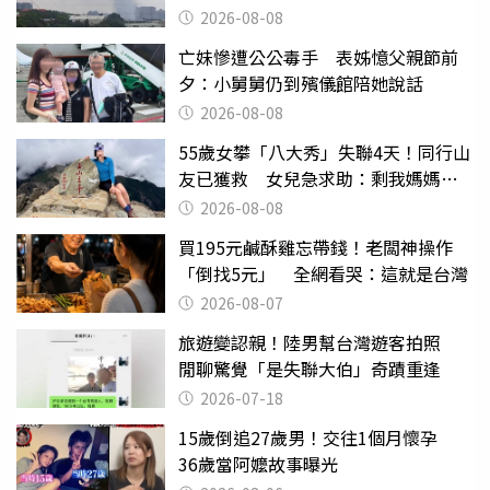
2026-08-08
亡妹慘遭公公毒手 表姊憶父親節前
夕：小舅舅仍到殯儀館陪她說話
2026-08-08
55歲女攀「八大秀」失聯4天！同行山
友已獲救 女兒急求助：剩我媽媽還
沒找到
2026-08-08
買195元鹹酥雞忘帶錢！老闆神操作
「倒找5元」 全網看哭：這就是台灣
2026-08-07
旅遊變認親！陸男幫台灣遊客拍照
閒聊驚覺「是失聯大伯」奇蹟重逢
2026-07-18
15歲倒追27歲男！交往1個月懷孕
36歲當阿嬤故事曝光