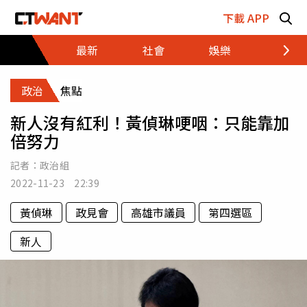
跳至主要內容區塊
下載 APP
最新
社會
娛樂
財經
政治
焦點
新人沒有紅利！黃偵琳哽咽：只能靠加
倍努力
記者：
政治組
2022-11-23 22:39
黃偵琳
政見會
高雄市議員
第四選區
新人