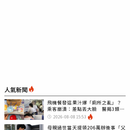
人氣新聞
飛機餐發這果汁爆「廁所之亂」？
乘客崩潰：差點丟大臉 醫揭3類人
別亂喝
2026-08-08 15:53
母親過世當天提領206萬辦後事「父