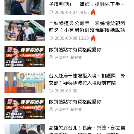
子遭判刑」 律師：搶錢先下手是
罪
2026-08-07 09:55
亡妹慘遭公公毒手 表姊憶父親節
前夕：小舅舅仍到殯儀館陪她說話
2026-08-08 12:30
做到這點才有資格說愛你
台灣癌症基金會
台人赴烏干達遭拒入境、扣護照 外
交部：疑與伊波拉入境限制有關
2026-08-08
做到這點才有資格說愛你
台灣癌症基金會
高雄欠到台北！長庚、榮總、部立醫