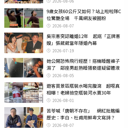
2026-08-06
9歲女孩60公斤又如何？站上啦啦隊C
位驚艷全場 千萬網友被圈粉
2026-08-07
吳宗憲突認離婚12年 起底「正牌憲
嫂」張葳葳當年隱婚內幕
2026-07-19
她公開恐怖飛行經歷！搭機睡醒褲子
濕了 鄰座男趁熟睡猥褻還疑留體液
2026-08-05
遊客買景區瓶裝水喝完腹瀉 超噁真
相曝！老婦撿空瓶裝河水賣30年
2026-08-01
苦苓喊「唐朝不存在」 網紅批瞎編
歷史：李白、杜甫用鮮卑文寫詩？
2026-08-07