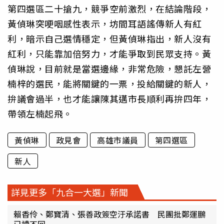
第四選區二十搶九，競爭空前激烈，在結論階段，
黃偵琳突哽咽感性表示，坊間耳語謠傳新人有紅
利，暗示自己選情穩定，但黃偵琳指出，新人沒有
紅利，只能靠加倍努力，才能爭取到民眾支持。黃
偵琳說，目前就是當選邊緣，非常危險，懇託左營
楠梓的選民，能將關鍵的一票，投給關鍵的新人，
拚議會過半，也才能讓陳其邁市長順利再拚四年，
帶領左楠起飛。
黃偵琳
政見會
高雄市議員
第四選區
新人
詳見更多「九合一大選」新聞
賴香伶、鄭寶清、張善政簽空汙承諾書 民團批鄭運鵬
已讀不回