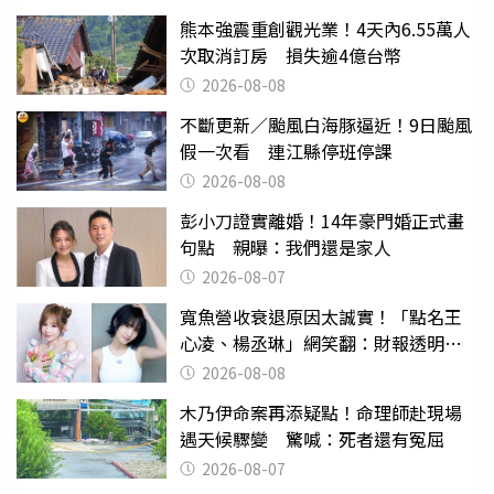
熊本強震重創觀光業！4天內6.55萬人
次取消訂房 損失逾4億台幣
2026-08-08
不斷更新／颱風白海豚逼近！9日颱風
假一次看 連江縣停班停課
2026-08-08
彭小刀證實離婚！14年豪門婚正式畫
句點 親曝：我們還是家人
2026-08-07
寬魚營收衰退原因太誠實！「點名王
心凌、楊丞琳」網笑翻：財報透明度
滿分
2026-08-08
木乃伊命案再添疑點！命理師赴現場
遇天候驟變 驚喊：死者還有冤屈
2026-08-07