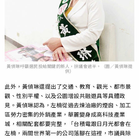
黃偵琳呼籲選民投給關鍵的新人，拚議會過半。（圖／黃偵琳提
供）
此外，黃偵琳還提出了交通、教育、觀光、都市景
觀、性別平權、以及公園增設共融遊具等具體政
見。黃偵琳認為，左楠從過去煉油廠的煙囪、加工
區勞力密集的外銷產業，華麗變身成高科技產業
城，相關配套都要完整，「台積電跟日月光都會在
左楠，兩間世界第一的公司落腳在這裡，市議員除