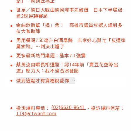
楚」：盼到此為止
世足／德日大戰由德國隊率先破蛋 日本下半場踢
進2球逆轉賽局
金曲歌后幫「追」票！ 高雄市議員候選人請到多
位大咖助陣
男用餐喝750毫升白酒暴斃 店家好心幫忙「反遭家
屬索賠」…判決出爐了
更多最新熱門議題：熊本7.1強震
蔡黃汝自曝長相遭酸！認14年前「賣豆花空降出
道」壓力大：我不適合演藝圈
做到這點才有資格說愛你
PR
(02)6630-8641
投訴爆料專線：
、投訴爆料信箱：
119@ctwant.com