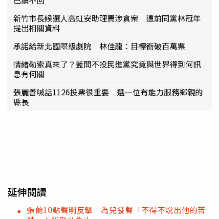
新竹市長候選人高虹安助理費涉貪案 遭前同黨林冠年
提出相關資料
承諾給新北國際級劇院 林佳龍：目標衝破百萬票
情緒勒索真來了？藍問不投民進黨究竟與世界得到何訊
息有何關
張麗善喊話1126投票很重要 選一位有能力服務鄉親的
縣長
延伸閱讀
張蘭10點聲明反擊 為兒發聲「不得不說出他的苦