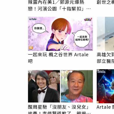
辣露內在美1／郭源元爆熱
創世之
戀！河濱公園「十指緊扣」帥
氣KOL 新歡身份曝光
PR
一起來玩 楓之谷世界 Artale
高雄欠
吧
部立醫
男」離
PR
酸周星馳「沒朋友、沒兒女」
Arta
挨轟！李修賢道歉了 親揭30