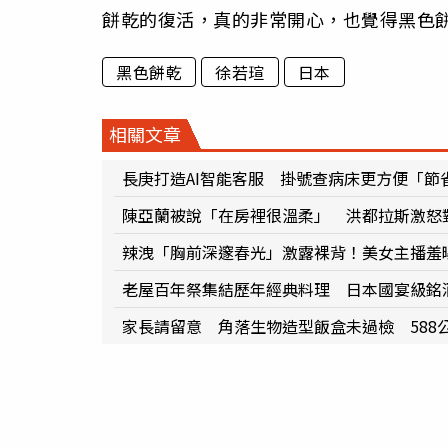
餅乾的復活，真的非常開心，也覺得黑色
黑色餅乾
徐若瑄
日本
相關文章
長庚打造AI智能客服 掛號查病床更方便「節
陳亞蘭被說「在房裡很溫柔」 洪都拉斯激怒
辣洩「胸前深邃春光」激露裸背！美女主播羞
老屋百年祭集結歷年經典料理 日本國宴級銘
家長請留意 角落生物造型飯盒未過檢 588