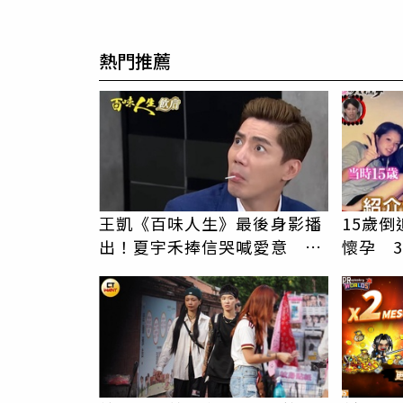
熱門推薦
王凱《百味人生》最後身影播
15歲倒
出！夏宇禾捧信哭喊愛意 劇
懷孕 
迷全破防
PR