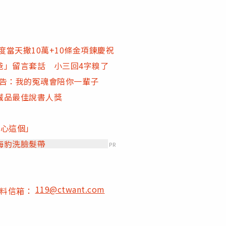
度當天撒10萬+10條金項鍊慶祝
爸」留言套話 小三回4字糗了
預告：我的冤魂會陪你一輩子
誠品最佳說書人獎
關心這個」
海豹洗臉髮帶
PR
119@ctwant.com
爆料信箱：