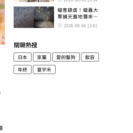
暴力男」離譜紀錄
蝗害肆虐！蝗蟲大
曝光
軍鋪天蓋地襲來宛
如末日 網驚：聖
2026-08-06 13:41
經十災
關鍵熱搜
日本
家屬
愛的鬣狗
妝容
年終
夏宇禾
，
所
天
翻