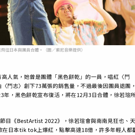
瑄飛往日本與團員合體。（圖／索尼音樂提供）
有高人氣，她曾是團體「黑色餅乾」的一員，唱紅〈鬥
〈鬥志〉創下73萬張的銷售量，不過最後因團員退團
23年，黑色餅乾宣布復活，將在12月3日合體，徐若瑄
《BestArtist 2022》，徐若瑄會與南南見狂也、
日本tik tok上爆紅，點擊高達18億，許多年輕人都