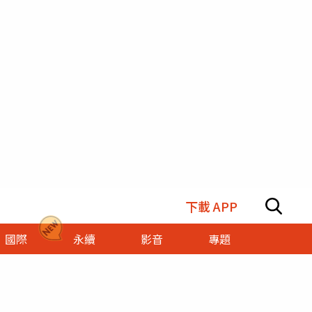
下載 APP
國際
永續
影音
專題