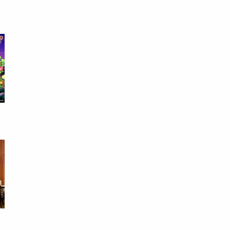
前
禮
：