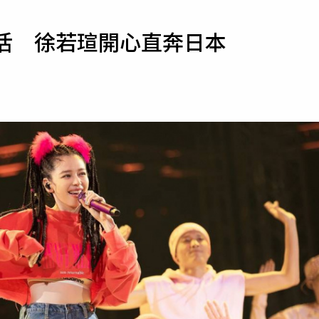
寵物
復活 徐若瑄開心直奔日本
運勢
運動
梅酒