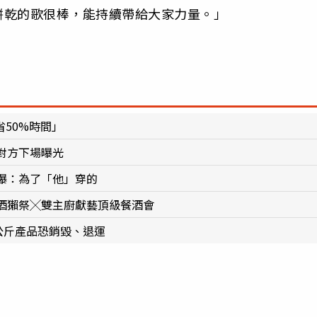
餅乾的歌很棒，能持續帶給大家力量。」
省50%時間」
對方下場曝光
曝：為了「他」穿的
酒獺祭╳雙主廚獻藝頂級餐酒會
公斤產品恐銷毀、退運