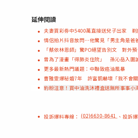
延伸閱讀
夫妻買彩劵中5400萬直接送兒子出家 剃
情侶拍片抖音放閃…他驚見「男主角是爸
「蔡依林恩師」驚PO絕望告別文 對外
曾為了漫畫「得肺炎住院」 孫沁岳入圍
更多最新熱門議題：中聯致癌油風暴
曹雅雯爆秘婚7年 許富凱嚇壞「我不會
豹粉注意！買中油洗沐禮盒送無所事事小
(02)6630-8641
投訴爆料專線：
、投訴