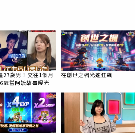
PR
追27歲男！交往1個月
在創世之楓光速狂飆
36歲當阿嬤故事曝光