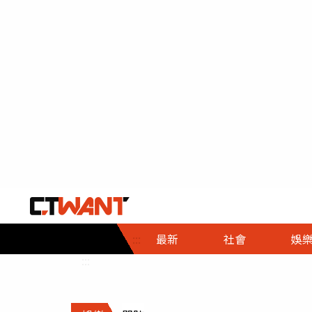
社會首頁
娛樂首頁
財經首頁
政
:::
最新
社會
娛
時事
即時
熱線
:::
直擊
大條
人物
調查
專題
３Ｃ