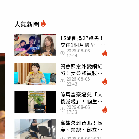
人氣新聞
15歲倒追27歲男！
交往1個月懷孕 36
2026-08-06
歲當阿嬤故事曝光
17:04
開會照意外變網紅
照！女公務員妝容
2026-08-05
掀2千則留言 本人
22:43
怒嗆：化妝有錯嗎
億萬富豪遭兒「大
義滅親」！偷生子
2026-08-06
怕曝光 竟盜鄰居
17:53
身份辦假證落戶
高雄欠到台北！長
庚、榮總、部立醫
院都受害 「醫療
2026-08-06 16:34