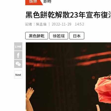
娛樂
即時
人物
汽車
黑色餅乾解散23年宣布
專欄
房產新勢力
記者：
吳孟倫
2022-11-29 14:52
黑色餅乾
徐若瑄
日本
Next