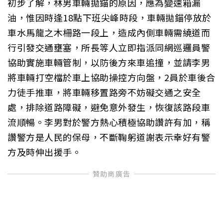
初步了解，林男車輛拋錨的原因，應為變速箱漏
油，惟因時逢18點下班尖峰時段，車輛拋錨停放於
車水馬龍之木柵路一段上，造成內側車輛需繞道而
行引發交通壅塞，所長等人立即指派同網巡邏員警
協助實施車輛管制，以防後方來車追撞，並請李男
將車輛打空檔於車上協助操控方向盤，2員於車後合
力徒手推車，將車輛移置路旁不妨礙交通之安全
處，排除道路障礙，避免意外發生，恢復該路段車
流順暢。李男對於警方熱心積極協助讚許有加，稱
讚警方是人民的保母，不斷鞠躬道謝表示幸好有警
方及時伸出援手。