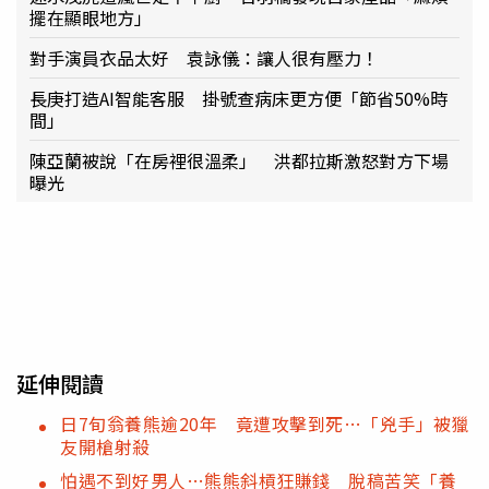
擺在顯眼地方」
對手演員衣品太好 袁詠儀：讓人很有壓力！
長庚打造AI智能客服 掛號查病床更方便「節省50%時
間」
陳亞蘭被說「在房裡很溫柔」 洪都拉斯激怒對方下場
曝光
延伸閱讀
日7旬翁養熊逾20年 竟遭攻擊到死…「兇手」被獵
友開槍射殺
怕遇不到好男人…熊熊斜槓狂賺錢 脫稿苦笑「養