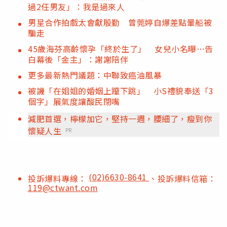
過2任男友」：我是過來人
男星合作拍戲太會獻殷勤 曾莞婷自爆差點暈船被
騙走
45歲海芬高齡懷孕「終於生了」 女兒小名曝…告
白幕後「金主」：謝謝陪伴
更多最新熱門議題：中聯致癌油風暴
被譏「在姐姐的婚姻上躥下跳」 小S禮貌奉送「3
個字」展氣度讓酸民閉嘴
減肥首選，檸檬加它，堅持一週，腰細了，瘦到你
懷疑人生
PR
(02)6630-8641
投訴爆料專線：
、投訴爆料信箱：
119@ctwant.com