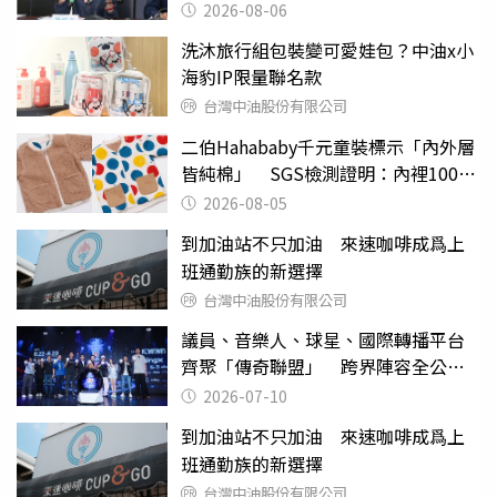
2026-08-06
洗沐旅行組包裝變可愛娃包？中油x小
海豹IP限量聯名款
台灣中油股份有限公司
二伯Hahababy千元童裝標示「內外層
皆純棉」 SGS檢測證明：內裡100%
聚酯纖維
2026-08-05
到加油站不只加油 來速咖啡成爲上
班通勤族的新選擇
台灣中油股份有限公司
議員、音樂人、球星、國際轉播平台
齊聚「傳奇聯盟」 跨界陣容全公
開 劍指亞洲新傳奇聯賽
2026-07-10
到加油站不只加油 來速咖啡成爲上
班通勤族的新選擇
台灣中油股份有限公司