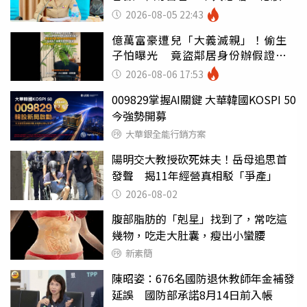
錯嗎
2026-08-05 22:43
億萬富豪遭兒「大義滅親」！偷生
子怕曝光 竟盜鄰居身份辦假證落
戶
2026-08-06 17:53
009829掌握AI關鍵 大華韓國KOSPI 50
今強勢開募
大華銀全能行銷方案
陽明交大教授砍死妹夫！岳母追思首
發聲 揭11年經營真相駁「爭產」
2026-08-02
腹部脂肪的「剋星」找到了，常吃這
幾物，吃走大肚囊，瘦出小蠻腰
新素簡
陳昭姿：676名國防退休教師年金補發
延誤 國防部承諾8月14日前入帳