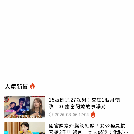
人氣新聞
15歲倒追27歲男！交往1個月懷
孕 36歲當阿嬤故事曝光
2026-08-06 17:04
開會照意外變網紅照！女公務員妝
容掀2千則留言 本人怒嗆：化妝有