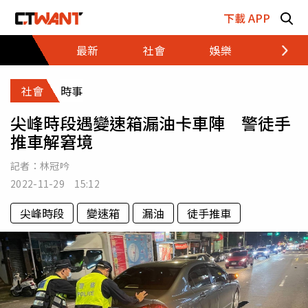
跳至主要內容區塊
下載 APP
最新
社會
娛樂
財經
社會
時事
尖峰時段遇變速箱漏油卡車陣 警徒手
推車解窘境
記者：
林冠吟
2022-11-29 15:12
尖峰時段
變速箱
漏油
徒手推車