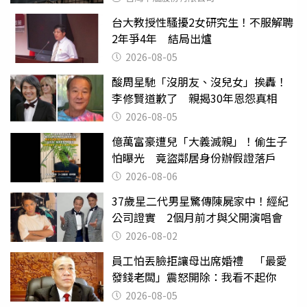
台大教授性騷擾2女研究生！不服解聘
2年爭4年 結局出爐
2026-08-05
酸周星馳「沒朋友、沒兒女」挨轟！
李修賢道歉了 親揭30年恩怨真相
2026-08-05
億萬富豪遭兒「大義滅親」！偷生子
怕曝光 竟盜鄰居身份辦假證落戶
2026-08-06
37歲星二代男星驚傳陳屍家中！經紀
公司證實 2個月前才與父開演唱會
2026-08-02
員工怕丟臉拒讓母出席婚禮 「最愛
發錢老闆」震怒開除：我看不起你
2026-08-05