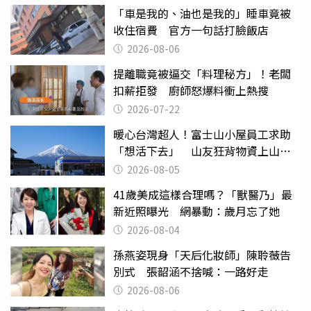
「車是我的、油也是我的」睡車竟被
收住宿費 官方一句話打臉飯店
2026-08-06
提離職竟被逼交「料理秘方」！老闆
扣薪拒發 廚師怒爆料衝上熱搜
2026-07-22
暖心台灣超人！富士山小屋員工求助
「想活下去」 山友狂背物資上山：
台灣真的是寶島
2026-08-05
41歲美成這樣合理嗎？「獸醫乃」最
新近照曝光 網暴動：歲月忘了她
2026-08-04
孫燕姿現身「天后化妝師」陳聆薇告
別式 張韶涵不捨喊：一路好走
2026-08-06