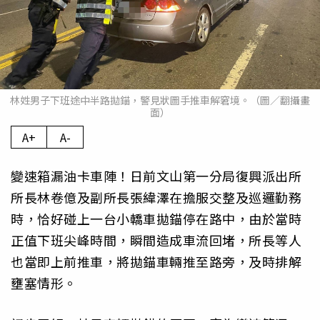
林姓男子下班途中半路拋錨，警見狀圖手推車解窘境。（圖／翻攝畫
面）
A+
A-
變速箱漏油卡車陣！日前文山第一分局復興派出所
所長林卷億及副所長張緯澤在擔服交整及巡邏勤務
時，恰好碰上一台小轎車拋錨停在路中，由於當時
正值下班尖峰時間，瞬間造成車流回堵，所長等人
也當即上前推車，將拋錨車輛推至路旁，及時排解
壅塞情形。