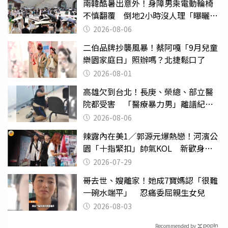
南韓酷暑出意外！身障男乘電動輪椅
不慎翻覆 倒地2小時沒人理「曝曬
亡」
2026-08-06
二伯品牌抄襲風暴！蔡阿嘎「9月兒童
樂園家庭日」照辦嗎？北捷鬆口了
2026-08-01
高雄欠到台北！長庚、榮總、部立醫
院都受害 「醫療暴力男」離譜紀錄
曝光
2026-08-06
辣露內在美1／郭源元爆熱戀！河濱公
園「十指緊扣」帥氣KOL 新歡身份
曝光
2026-07-29
哥去世、嫂離家！她成7寶媽認「很難
一碗水端平」 忍痛委屈親生女兒
2026-08-03
Recommended by