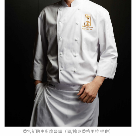
香宮新聘主廚廖晉輝（圖/遠東香格里拉 提供）