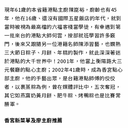
現年61歲的本省籍港點主廚陳崑裕，廚齡也有45
年，他在16歲、還沒有國際五星飯店的年代，就到
當時被視為最高檔的六福客棧當學徒，有幸遇到第
一批來台的港點大師何雲，按部就班學習許多竅
門，後來又跟隨另一位港籍名師陳添習藝，也嫻熟
三大節日粽子、月餅、年糕的製作，就此深深著迷
於港點的大千世界中！2001年，他當上衡陽路大三
元餐廳的點心主廚；2002年41歲時，成為香宮點心
部主廚，他的手藝出眾，是台籍港點師傅的佼佼
者，以裹蒸粽為例，曾在媒體評比中，五次奪冠，
其它如燕窩奶黃月餅、肥牛粽、烤鴨粽也是比賽常
勝軍。
香宮新菜單及廖主廚推薦