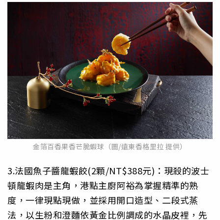
金箔百香果香芒脆蝦球（圖/遠東香格里拉 提供）
3.法國魚子醬龍蝦餃(2顆/NT$388元)：現殺的波士
頓龍蝦肉是主角，港點主廚阿裕為掌握精準的熟
度，一律現點現做，並採用開口造型、二段式蒸
法，以生粉和澄麵依黃金比例調成的水晶皮裡，先