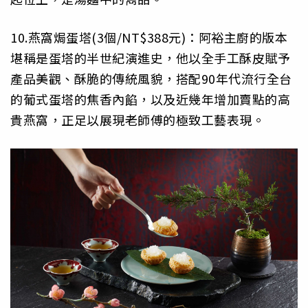
10.燕窩焗蛋塔(3個/NT$388元)：阿裕主廚的版本
堪稱是蛋塔的半世紀演進史，他以全手工酥皮賦予
產品美觀、酥脆的傳統風貌，搭配90年代流行全台
的葡式蛋塔的焦香內餡，以及近幾年增加賣點的高
貴燕窩，正足以展現老師傅的極致工藝表現。