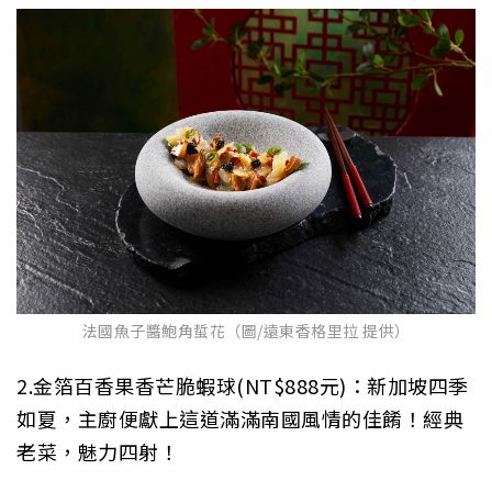
法國魚子醬鮑角蜇花（圖/遠東香格里拉 提供）
2.金箔百香果香芒脆蝦球(NT$888元)：新加坡四季
如夏，主廚便獻上這道滿滿南國風情的佳餚！經典
老菜，魅力四射！