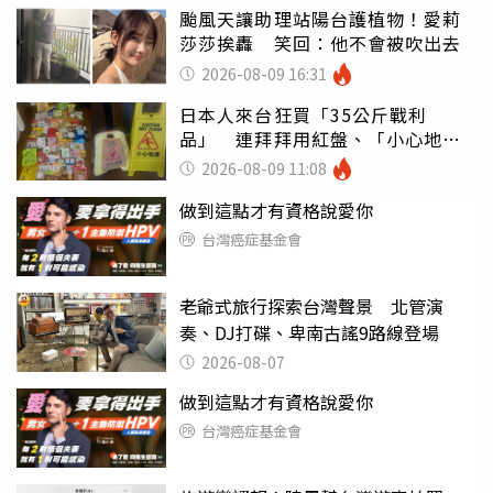
颱風天讓助理站陽台護植物！愛莉
莎莎挨轟 笑回：他不會被吹出去
2026-08-09 16:31
日本人來台狂買「35公斤戰利
品」 連拜拜用紅盤、「小心地
滑」告示牌也帶回家
2026-08-09 11:08
做到這點才有資格說愛你
台灣癌症基金會
老爺式旅行探索台灣聲景 北管演
奏、DJ打碟、卑南古謠9路線登場
2026-08-07
做到這點才有資格說愛你
台灣癌症基金會