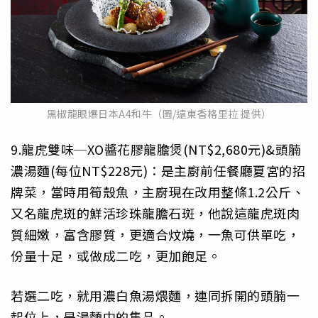
黑椒龍眼爆日本A4和牛（圖/遠東香格里拉 提供）
9.龍虎雙味─XO醬花膠龍膽煲(NT$2,680元)&頭腩
濃湯麵(每位NT$228元)：是主廚前任餐廳夏宮的招
牌菜，當時用筍殼魚，主廚現在改用整條1.2公斤、
又名龍虎斑的鮮活珍珠龍膽石斑，他說這龍虎斑肉
質細嫩，富含膠質，更適合炆燒，一魚可供單吃，
份量十足，或做成二吃，更加飽足。
若選二吃，就用濃白魚湯煨麵，連同拆開的頭腩一
起位上，是湯麵中的雋品。