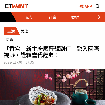
跳至主要內容區塊
下載 APP
最新
社會
娛樂
財經
生活
美旅
情報
「香宮」新主廚廖晉輝到任 融入國際
視野‧詮釋當代經典！
2022-11-30 17:35