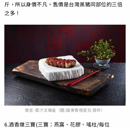
斤，所以身價不凡，售價是台灣黑豬同部位的三倍
之多！
香宮-蜜汁叉燒皇（圖/遠東香格里拉 提供）
6.酒香燉三寶(三寶：燕窩、花膠、瑤柱/每位