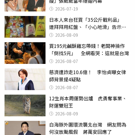
嫂」張葳葳當年隱婚內幕
2026-07-19
日本人來台狂買「35公斤戰利品」
連拜拜用紅盤、「小心地滑」告示牌
也帶回家
2026-08-09
買195元鹹酥雞忘帶錢！老闆神操作
「倒找5元」 全網看哭：這就是台灣
2026-08-07
慈濟遭詐走10.6億！ 李怡貞曝女律
師背景提4疑點
2026-08-07
12生肖本周運勢出爐 虎勇奪事業、
財運雙冠王
2026-08-09
白海豚外圍環流襲北台灣 網友問為
何沒放颱風假 蔣萬安回應了