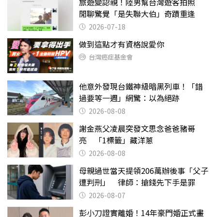
旅遊變認親！陸男幫台灣遊客拍照
閒聊驚覺「是失聯大伯」奇蹟重逢
2026-07-18
做到這點才有資格說愛你
台灣癌症基金會
他意外發現台鐵神級暗黑列車！「錯
過要等一週」網驚：以為絕跡
2026-08-08
謝金燕父凌晨突發文思念爸爸豬哥
亮 「1標籤」藏洋蔥
2026-08-08
母親過世當天提領206萬辦後事「父子
遭判刑」 律師：搶錢先下手是罪
2026-08-07
彭小刀證實離婚！14年豪門婚正式畫