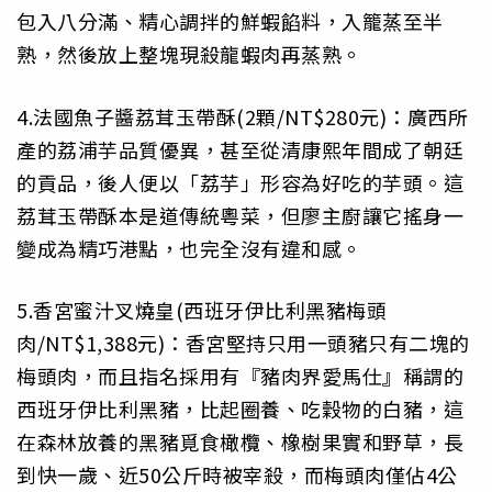
包入八分滿、精心調拌的鮮蝦餡料，入籠蒸至半
熟，然後放上整塊現殺龍蝦肉再蒸熟。
4.法國魚子醬荔茸玉帶酥(2顆/NT$280元)：廣西所
產的荔浦芋品質優異，甚至從清康熙年間成了朝廷
的貢品，後人便以「荔芋」形容為好吃的芋頭。這
荔茸玉帶酥本是道傳統粵菜，但廖主廚讓它搖身一
變成為精巧港點，也完全沒有違和感。
5.香宮蜜汁叉燒皇(西班牙伊比利黑豬梅頭
肉/NT$1,388元)：香宮堅持只用一頭豬只有二塊的
梅頭肉，而且指名採用有『豬肉界愛馬仕』稱謂的
西班牙伊比利黑豬，比起圈養、吃穀物的白豬，這
在森林放養的黑豬覓食橄欖、橡樹果實和野草，長
到快一歲、近50公斤時被宰殺，而梅頭肉僅佔4公