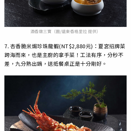
酒香燉三寶（圖/遠東香格里拉 提供）
7. 杏香脆米焗珍珠龍蝦(NT$2,880元)：夏宮招牌菜
跨海而來，也是主廚的拿手菜！工法有序，分秒不
差，九分熟出鍋，送抵餐桌正是十分剛好。