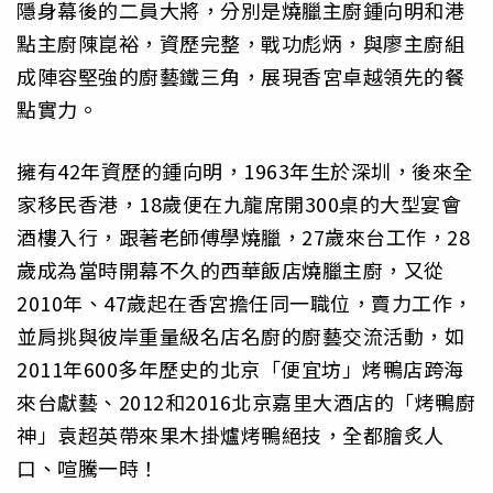
隱身幕後的二員大將，分別是燒臘主廚鍾向明和港
點主廚陳崑裕，資歷完整，戰功彪炳，與廖主廚組
成陣容堅強的廚藝鐵三角，展現香宮卓越領先的餐
點實力。
擁有42年資歷的鍾向明，1963年生於深圳，後來全
家移民香港，18歲便在九龍席開300桌的大型宴會
酒樓入行，跟著老師傅學燒臘，27歲來台工作，28
歲成為當時開幕不久的西華飯店燒臘主廚，又從
2010年、47歲起在香宮擔任同一職位，賣力工作，
並肩挑與彼岸重量級名店名廚的廚藝交流活動，如
2011年600多年歷史的北京「便宜坊」烤鴨店跨海
來台獻藝、2012和2016北京嘉里大酒店的「烤鴨廚
神」袁超英帶來果木掛爐烤鴨絕技，全都膾炙人
口、喧騰一時！