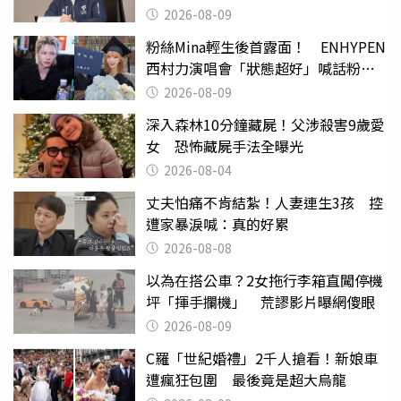
2026-08-09
粉絲Mina輕生後首露面！ ENHYPEN
西村力演唱會「狀態超好」喊話粉
絲：我們心意相通
2026-08-09
深入森林10分鐘藏屍！父涉殺害9歲愛
女 恐怖藏屍手法全曝光
2026-08-04
丈夫怕痛不肯結紮！人妻連生3孩 控
遭家暴淚喊：真的好累
2026-08-08
以為在搭公車？2女拖行李箱直闖停機
坪「揮手攔機」 荒謬影片曝網傻眼
2026-08-09
C羅「世紀婚禮」2千人搶看！新娘車
遭瘋狂包圍 最後竟是超大烏龍