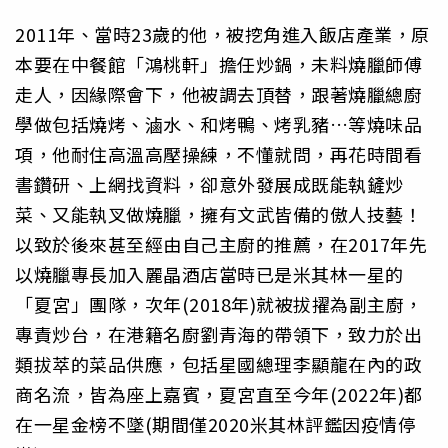
2011年、當時23歲的他，被挖角進入飯店產業，原
本要在中餐館「鴻桃軒」擔任炒鍋，未料燒臘師傅
走人，因緣際會下，他被調去頂替，跟著燒臘總廚
學做包括燒烤、滷水、和烤鴨、烤乳豬…等燒味品
項，他耐住高溫高壓操練，不懂就問，再花時間看
書鑽研、上網找資料，卻意外發展成既能執鏟炒
菜、又能執叉做燒臘，擁有文武皆備的傲人技藝！
以致於後來甚至經由自己主廚的推薦，在2017年先
以燒臘專長加入麗晶酒店當時已是米其林一星的
「夏宮」團隊，次年(2018年)就被拔擢為副主廚，
專責炒台，在港籍名廚劉青海的帶領下，致力於出
類拔萃的菜品供應，包括星國總理李顯龍在內的政
商名流，皆為座上嘉賓，夏宮直至今年(2022年)都
在一星金榜不墜(期間僅2020米其林評鑑因疫情停