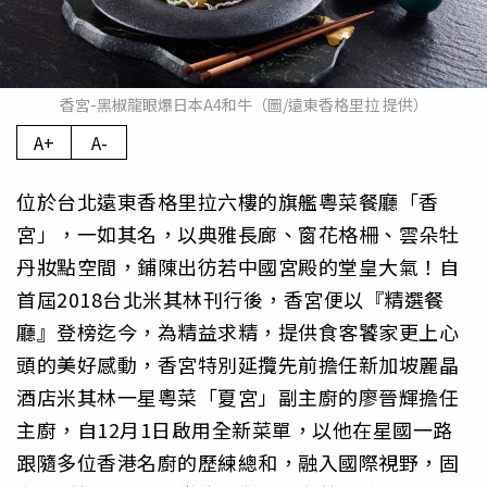
香宮-黑椒龍眼爆日本A4和牛（圖/遠東香格里拉 提供）
A+
A-
位於台北遠東香格里拉六樓的旗艦粵菜餐廳「香
宮」，一如其名，以典雅長廊、窗花格柵、雲朵牡
丹妝點空間，鋪陳出彷若中國宮殿的堂皇大氣！自
首屆2018台北米其林刊行後，香宮便以『精選餐
廳』登榜迄今，為精益求精，提供食客饕家更上心
頭的美好感動，香宮特別延攬先前擔任新加坡麗晶
酒店米其林一星粵菜「夏宮」副主廚的廖晉輝擔任
主廚，自12月1日啟用全新菜單，以他在星國一路
跟隨多位香港名廚的歷練總和，融入國際視野，固