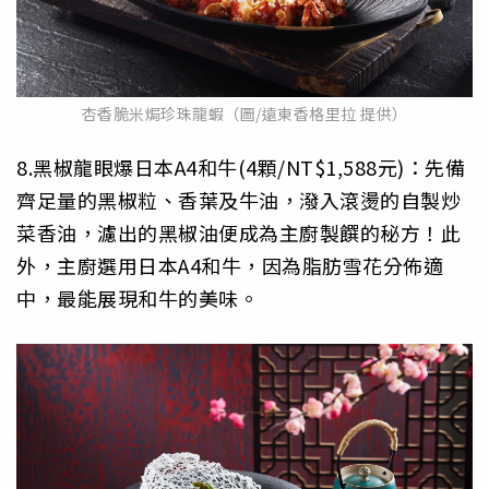
杏香脆米焗珍珠龍蝦（圖/遠東香格里拉 提供）
8.黑椒龍眼爆日本A4和牛(4顆/NT$1,588元)：先備
齊足量的黑椒粒、香葉及牛油，潑入滾燙的自製炒
菜香油，濾出的黑椒油便成為主廚製饌的秘方！此
外，主廚選用日本A4和牛，因為脂肪雪花分佈適
中，最能展現和牛的美味。