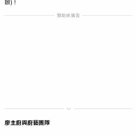
辦)！
廖主廚與廚藝團隊