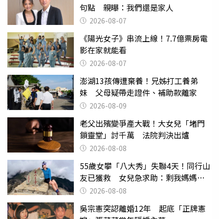
句點 親曝：我們還是家人
2026-08-07
《陽光女子》串流上線！7.7億票房電
影在家就能看
2026-08-07
澎湖13孩傳遭棄養！兄姊打工養弟
妹 父母疑帶走證件、補助款離家
2026-08-09
老父出殯變爭產大戰！大女兒「堵門
鎖靈堂」討千萬 法院判決出爐
2026-08-08
55歲女攀「八大秀」失聯4天！同行山
友已獲救 女兒急求助：剩我媽媽還
沒找到
2026-08-08
吳宗憲突認離婚12年 起底「正牌憲