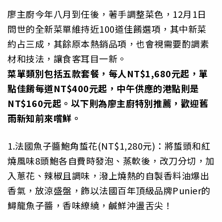
廖主廚今年八月到任後，著手調整菜色，12月1日
問世的全新菜單維持近100道佳餚選項，其中新菜
約占三成，其餘原本熱銷品項，也會視需要酌調素
材和技法，讓食客耳目一新。
菜單類別包括五款套餐，每人NT$1,680元起，單
點佳餚每道NT$400元起，中午供應的港點則是
NT$160元起。以下則為廖主廚特別推薦，歡迎舊
雨新知前來嚐鮮。
1.法國魚子醬鮑角蜇花(NT$1,280元)：將蜇頭和紅
燒風味8頭鮑各自費時發泡、蒸軟後，改刀分切，加
入蔥花、辣椒且調味，潑上燒熱的自製香料油爆出
香氣，放涼盛盤，飾以法國百年頂級品牌Punier的
鱘龍魚子醬，香味繚繞，鹹鮮沖盪舌尖！