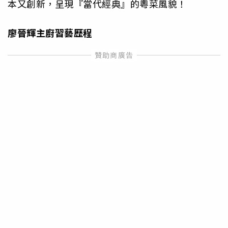
本又創新，呈現『當代經典』的粵菜風貌！
廖晉輝主廚習藝歷程