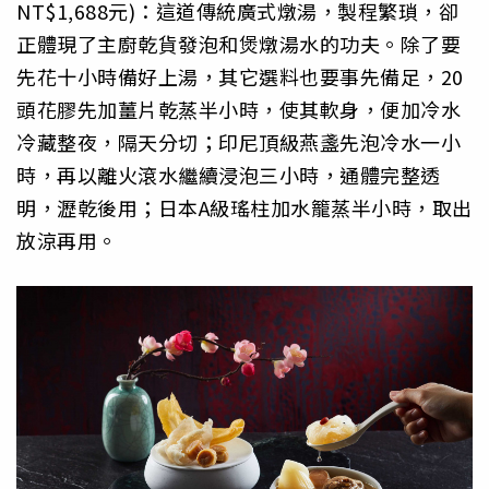
NT$1,688元)：這道傳統廣式燉湯，製程繁瑣，卻
正體現了主廚乾貨發泡和煲燉湯水的功夫。除了要
先花十小時備好上湯，其它選料也要事先備足，20
頭花膠先加薑片乾蒸半小時，使其軟身，便加冷水
冷藏整夜，隔天分切；印尼頂級燕盞先泡冷水一小
時，再以離火滾水繼續浸泡三小時，通體完整透
明，瀝乾後用；日本A級瑤柱加水籠蒸半小時，取出
放涼再用。