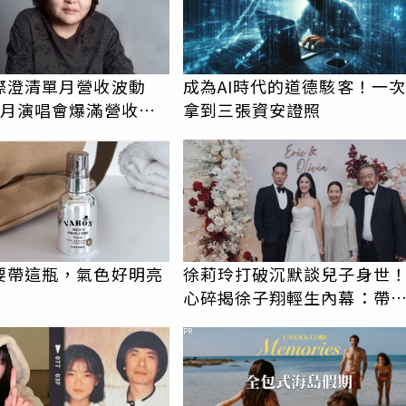
際澄清單月營收波動
成為AI時代的道德駭客！一次
7月演唱會爆滿營收大
拿到三張資安證照
要帶這瓶，氣色好明亮
徐莉玲打破沉默談兒子身世
心碎揭徐子翔輕生內幕：帶
我巨大哀傷
PR