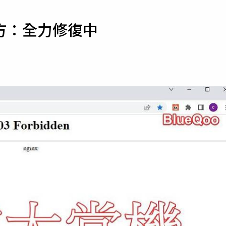
寵物
方：全力修復中
運勢
運動
梅酒