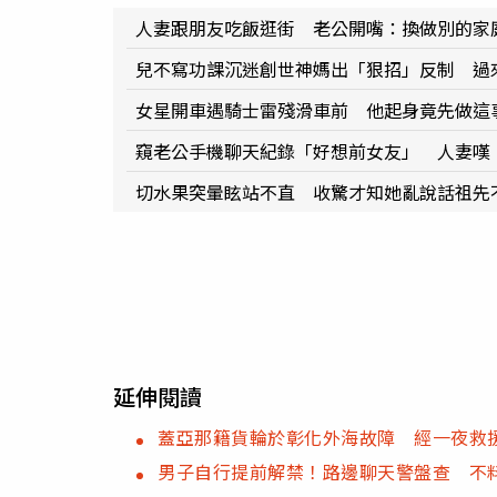
人妻跟朋友吃飯逛街 老公開嘴：換做別的家
兒不寫功課沉迷創世神媽出「狠招」反制 過
女星開車遇騎士雷殘滑車前 他起身竟先做這
窺老公手機聊天紀錄「好想前女友」 人妻嘆
切水果突暈眩站不直 收驚才知她亂說話祖先
延伸閱讀
蓋亞那籍貨輪於彰化外海故障 經一夜救
男子自行提前解禁！路邊聊天警盤查 不