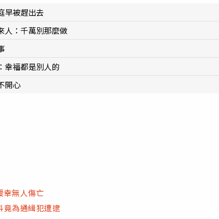
庭早被趕出去
來人：千萬別那麼做
事
：幸福都是別人的
不開心
援幸無人傷亡
料竟為通緝犯遭逮