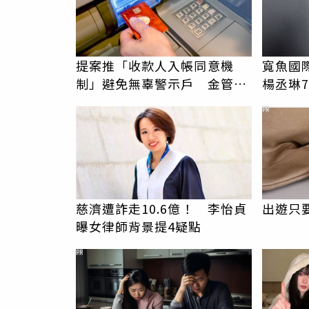
提案推「收款人入帳同意機
寬魚國
制」避免無辜警示戶 金管
楊丞琳
會：暫不參採
漲73%
PR
慈濟遭詐走10.6億！ 李怡貞
出遊只
曝女律師背景提4疑點
PR