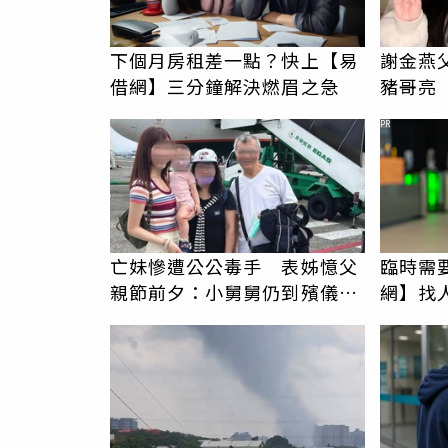
下個月房租差一點？快上【易
謝金燕
借網】三分鐘解決燃眉之急
豬哥亮
PR
亡妹慘遭公公毒手 表姊憶父
臨時需
親節前夕：小舅舅仍到殯儀館
網】找
陪她說話