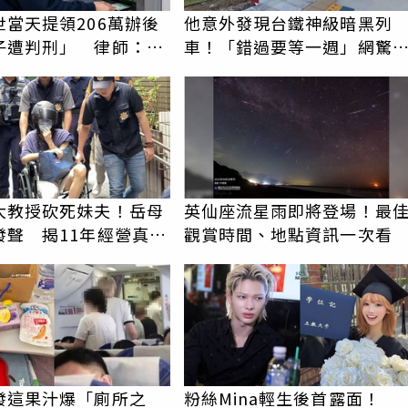
世當天提領206萬辦後
他意外發現台鐵神級暗黑列
子遭判刑」 律師：搶
車！「錯過要等一週」網驚
手是罪
以為絕跡
大教授砍死妹夫！岳母
英仙座流星雨即將登場！最
發聲 揭11年經營真相
觀賞時間、地點資訊一次看
產」
發這果汁爆「廁所之
粉絲Mina輕生後首露面！