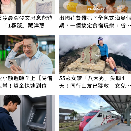
父凌晨突發文思念爸爸
出國花費難抓？全包式海島
 「1標籤」藏洋蔥
期，一價搞定食宿玩樂，省
更省心！
要小額週轉？上【易借
55歲女攀「八大秀」失聯4
人幫！資金快速到位
天！同行山友已獲救 女兒
求助：剩我媽媽還沒找到