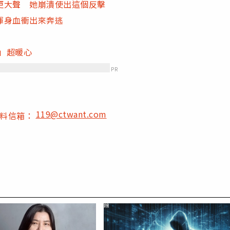
更大聲 她崩潰使出這個反擊
渾身血衝出來奔逃
字」超暖心
PR
119@ctwant.com
爆料信箱：
PR