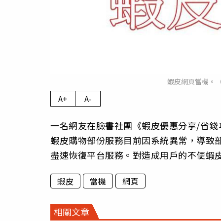
蝦皮網頁當機。
A+
A-
一名網友在臉書社團《蝦皮優惠分享/省
蝦皮購物部份服務目前因系統異常，導致
盡速恢復平台服務。對造成用戶的不便蝦
蝦皮
當機
網頁
相關文章