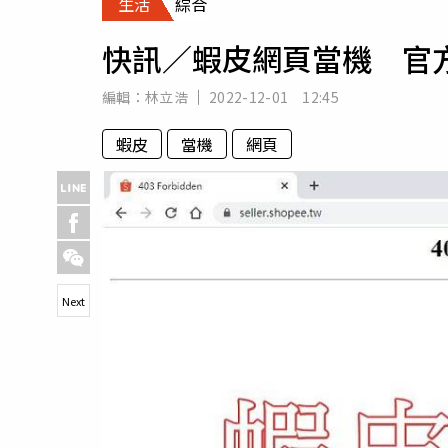
生活
綜合
人物
汽車
快訊／蝦皮網頁當機 官
專欄
房產新勢力
編輯：
林立浩
2022-12-01 12:45
蝦皮
當機
網頁
Next