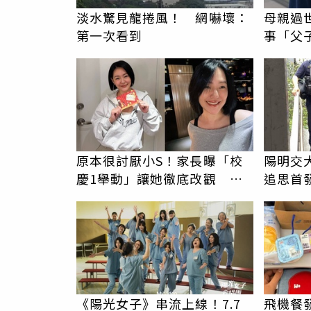
淡水驚見龍捲風！ 網嚇壞：
母親過
第一次看到
事「父
錢先下
原本很討厭小S！家長曝「校
陽明交
慶1舉動」讓她徹底改觀 網
追思首
友洗版認證
駁「爭
《陽光女子》串流上線！7.7
飛機餐