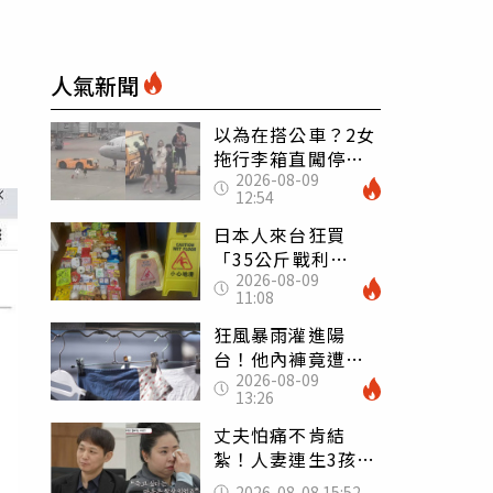
人氣新聞
以為在搭公車？2女
拖行李箱直闖停機
2026-08-09
坪「揮手攔機」
12:54
荒謬影片曝網傻眼
日本人來台狂買
「35公斤戰利
2026-08-09
品」 連拜拜用紅
11:08
盤、「小心地滑」
告示牌也帶回家
狂風暴雨灌進陽
台！他內褲竟遭颱
2026-08-09
風吹走 陳世軒神
13:26
回1句笑翻上萬網友
丈夫怕痛不肯結
紮！人妻連生3孩
控遭家暴淚喊：真
2026-08-08 15:52