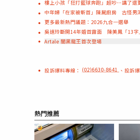
樓上小孩「狂打籃球奔跑」超吵…講了還
中年婦「在家被斬首」陳屍廚房 古怪男
更多最新熱門議題：2026九合一選舉
吳速玲斷開14年婚首露面 陳美鳳「13
Artale 闇黑龍王首次登場
(02)6630-8641
投訴爆料專線：
、投訴
熱門推薦