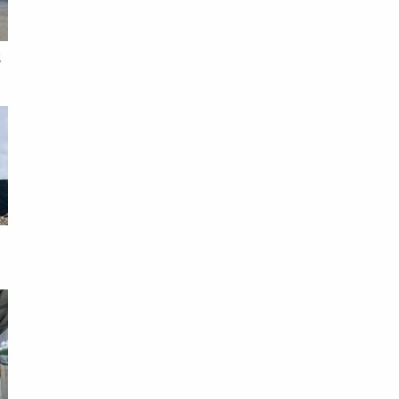
假
錢
急