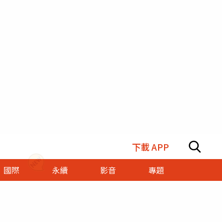
下載 APP
國際
永續
影音
專題