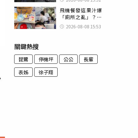
的好累
飛機餐發這果汁爆
「廁所之亂」？乘
客崩潰：差點丟大
2026-08-08 15:53
臉 醫揭3類人別亂
喝
關鍵熱搜
琵鷺
停機坪
公公
長輩
表姊
徐子翔
，
期