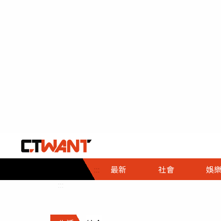
社會首頁
娛樂首頁
財經首頁
政
:::
最新
社會
娛
時事
即時
熱線
:::
直擊
大條
人物
調查
專題
３Ｃ