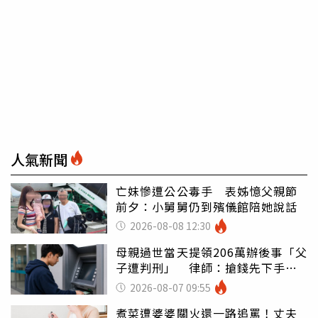
人氣新聞
亡妹慘遭公公毒手 表姊憶父親節
前夕：小舅舅仍到殯儀館陪她說話
2026-08-08 12:30
母親過世當天提領206萬辦後事「父
子遭判刑」 律師：搶錢先下手是
罪
2026-08-07 09:55
煮菜遭婆婆關火還一路追罵！丈夫