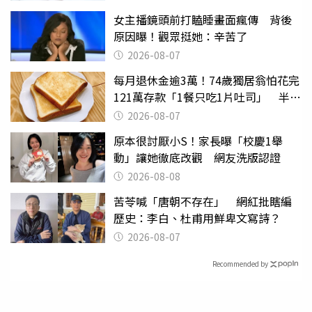
女主播鏡頭前打瞌睡畫面瘋傳 背後
原因曝！觀眾挺她：辛苦了
2026-08-07
每月退休金逾3萬！74歲獨居翁怕花完
121萬存款「1餐只吃1片吐司」 半年
後暴瘦嚇壞女兒
2026-08-07
原本很討厭小S！家長曝「校慶1舉
動」讓她徹底改觀 網友洗版認證
2026-08-08
苦苓喊「唐朝不存在」 網紅批瞎編
歷史：李白、杜甫用鮮卑文寫詩？
2026-08-07
Recommended by