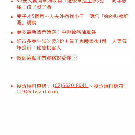
32歲人妻開車廂取物「遭後車撞上慘死」 同事悲
痛：孩子沒了媽
兒子才5個月…人夫外遇找小三 傳訊「妳的味道好
濃」調情
更多最新熱門議題：中聯致癌油風暴
好市多美牛試吃要3份！員工爽嗑最後1盤 人妻氣
炸投訴：他會挑客人
做到這點才有資格說愛你
PR
(02)6630-8641
投訴爆料專線：
、投訴爆料信箱：
119@ctwant.com