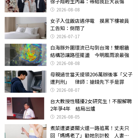
徐子翔輕生內幕：帶給我巨大哀傷
2026-08-08
女子入住飯店遇停電 摸黑下樓被員
工告知：倒閉了
2026-07-17
白海豚外圍環流已勾到台灣！雙眼牆
結構恐讓路徑擺盪 今明風雨浪最強
2026-08-08
母親過世當天提領206萬辦後事「父子
遭判刑」 律師：搶錢先下手是罪
2026-08-07
台大教授性騷擾2女研究生！不服解聘
2年爭4年 結局出爐
2026-08-05
煮菜遭婆婆關火還一路追罵！丈夫只
回「媽媽老了」勸她別計較 人妻超