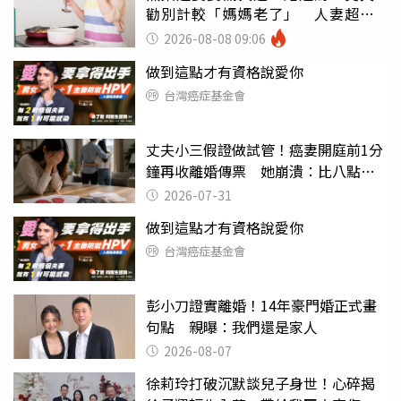
勸別計較「媽媽老了」 人妻超崩
潰：我像台傭
2026-08-08 09:06
做到這點才有資格說愛你
台灣癌症基金會
丈夫小三假證做試管！癌妻開庭前1分
鐘再收離婚傳票 她崩潰：比八點檔
還扯
2026-07-31
做到這點才有資格說愛你
台灣癌症基金會
彭小刀證實離婚！14年豪門婚正式畫
句點 親曝：我們還是家人
2026-08-07
徐莉玲打破沉默談兒子身世！心碎揭