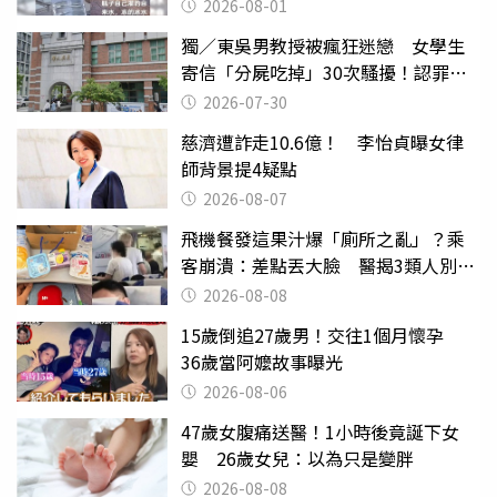
2026-08-01
獨／東吳男教授被瘋狂迷戀 女學生
寄信「分屍吃掉」30次騷擾！認罪免
關
2026-07-30
慈濟遭詐走10.6億！ 李怡貞曝女律
師背景提4疑點
2026-08-07
飛機餐發這果汁爆「廁所之亂」？乘
客崩潰：差點丟大臉 醫揭3類人別亂
喝
2026-08-08
15歲倒追27歲男！交往1個月懷孕
36歲當阿嬤故事曝光
2026-08-06
47歲女腹痛送醫！1小時後竟誕下女
嬰 26歲女兒：以為只是變胖
2026-08-08