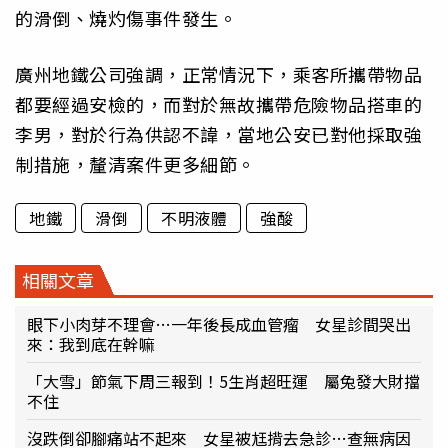
的滑倒、燒灼傷事件發生。
廣州地鐵公司強調，正常情況下，乘客所攜帶物品
都要經過安檢的，而對於無故攜帶危險物品搭車的
李男，對於行為供認不諱，當地公安已對他採取強
制措施，釐清案件更多細節。
地鐵
滑倒
不明液體
強酸
相關文章
眼下小肉芽不理會…一年後長成血管瘤 女星診間哭出
來：我到底在幹嘛
「大雪」節氣下周三報到！5生肖超旺運 屬兔發大財擋
不住
沒跌倒卻腳痛站不起來 女星被尪揹去急診…查無病因