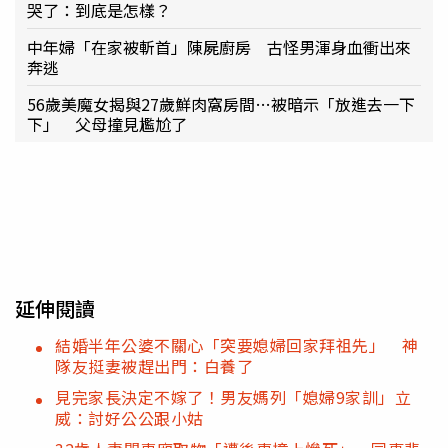
哭了：到底是怎樣？
中年婦「在家被斬首」陳屍廚房 古怪男渾身血衝出來
奔逃
56歲美魔女揭與27歲鮮肉窩房間…被暗示「放進去一下
下」 父母撞見尷尬了
延伸閱讀
結婚半年公婆不關心「突要媳婦回家拜祖先」 神
隊友挺妻被趕出門：白養了
見完家長決定不嫁了！男友媽列「媳婦9家訓」立
威：討好公公跟小姑