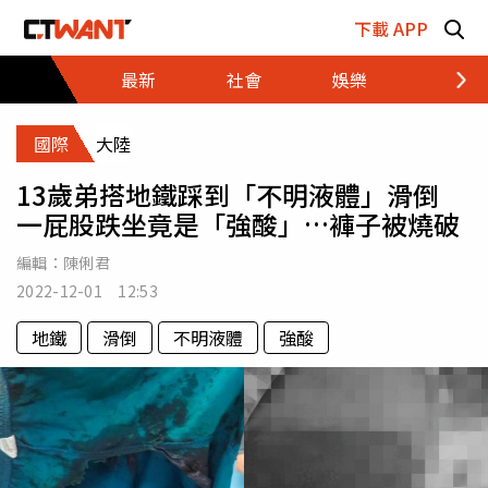
跳至主要內容區塊
下載 APP
最新
社會
娛樂
財經
國際
大陸
13歲弟搭地鐵踩到「不明液體」滑倒
一屁股跌坐竟是「強酸」…褲子被燒破
編輯：
陳俐君
2022-12-01 12:53
地鐵
滑倒
不明液體
強酸