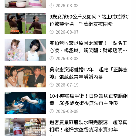
崩潰：我像台傭
2026-08-08
9歲女孩60公斤又如何？站上啦啦隊C
位驚艷全場 千萬網友被圈粉
2026-08-07
寬魚營收衰退原因太誠實！「點名王
心凌、楊丞琳」網笑翻：財報透明度
滿分
2026-08-08
吳宗憲突認離婚12年 起底「正牌憲
嫂」張葳葳當年隱婚內幕
2026-07-19
10小時腦瘤手術！日醫誤切正常腦組
織 50多歲女術後無法自主呼吸
2026-08-08
遊客買景區瓶裝水喝完腹瀉 超噁真
相曝！老婦撿空瓶裝河水賣30年