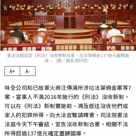
憲法法庭認定《刑法》沒收新制合憲，拉法葉佣金137億元盡歸國
庫。（圖／報系資料照）
A+
A-
味全公司和已故軍火商汪傳浦所涉拉法葉佣金案等7
案，當事人不滿2016年施行的《刑法》沒收新制，
可以在《刑法》新制實施前，溯及既往沒收他們或
家人的犯罪所得，向大法官聲請釋憲，司法院憲法
法庭今天下午審結，宣告沒收新制合憲，相關不法
所得超過137億元確定盡歸國庫。