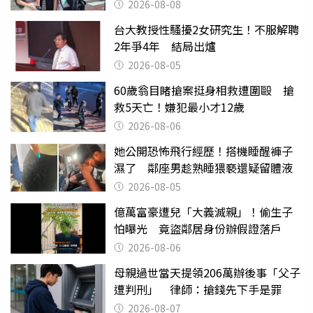
2026-08-08
台大教授性騷擾2女研究生！不服解聘
2年爭4年 結局出爐
2026-08-05
60歲翁目睹搶案挺身相救遭圍毆 搶
救5天亡！嫌犯最小才12歲
2026-08-06
她公開恐怖飛行經歷！搭機睡醒褲子
濕了 鄰座男趁熟睡猥褻還疑留體液
2026-08-05
億萬富豪遭兒「大義滅親」！偷生子
怕曝光 竟盜鄰居身份辦假證落戶
2026-08-06
母親過世當天提領206萬辦後事「父子
遭判刑」 律師：搶錢先下手是罪
2026-08-07