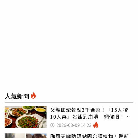
人氣新聞
父親節聚餐點3千合菜！「15人擠
10人桌」她餓到崩潰 網傻眼：讓
店家看笑話
2026-08-09 14:23
颱風天讓助理站陽台護植物！愛莉