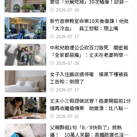
寄信「分屍吃掉」30次騷擾！認罪免
關
2026-07-30
新竹音樂教室命案10天後復課！他批
「太冷血」 員工怒駁：閉上嘴
2026-07-17
中和兒媳遭公公砍百刀致死 閨密揭
「全家都惡魔」：丈夫在老婆時懷孕
摔東西
2026-07-28
女子入住飯店遇停電 摸黑下樓被員
工告知：倒閉了
2026-07-17
丈夫小三假證做試管！癌妻開庭前1分
鐘再收離婚傳票 她崩潰：比八點檔
還扯
2026-07-31
父親群組1句「8／8快到了」掀熱
議！ 10萬人笑翻：高鐵疏運也沒列