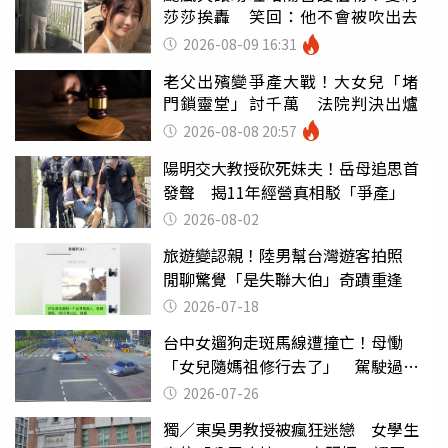
莎莎挨轟 笑回：他不會被吹出去
2026-08-09 16:31
老父出殯變爭產大戰！大女兒「堵
門鎖靈堂」討千萬 法院判決出爐
2026-08-08 20:57
陽明交大教授砍死妹夫！岳母追思首
發聲 揭11年經營真相駁「爭產」
2026-08-02
旅遊變認親！陸男幫台灣遊客拍照
閒聊驚覺「是失聯大伯」奇蹟重逢
2026-07-18
台中女遛狗走斑馬線遭撞亡！母慟
「女兒隨媽祖修行去了」 駕駛過失
致死判9月
2026-07-26
獨／東吳男教授被瘋狂迷戀 女學生