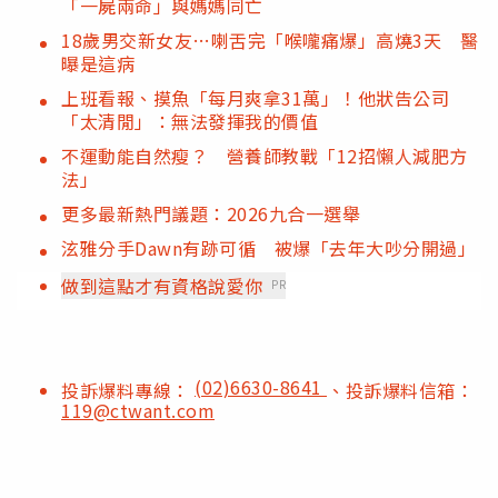
「一屍兩命」與媽媽同亡
18歲男交新女友…喇舌完「喉嚨痛爆」高燒3天 醫
曝是這病
上班看報、摸魚「每月爽拿31萬」！他狀告公司
「太清閒」：無法發揮我的價值
不運動能自然瘦？ 營養師教戰「12招懶人減肥方
法」
更多最新熱門議題：2026九合一選舉
泫雅分手Dawn有跡可循 被爆「去年大吵分開過」
做到這點才有資格說愛你
PR
(02)6630-8641
投訴爆料專線：
、投訴爆料信箱：
119@ctwant.com