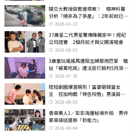
陽交大教授殺害連襟案！ 精神科醫
分析「絕非為了爭產」：2年前就已言
行詭異
2026-07-22
37歲星二代男星驚傳陳屍家中！經紀
公司證實 2個月前才與父開演唱會
2026-08-02
3歲童玩搖搖馬遭陌生婦狠甩巴掌 瞎
扯「被罵吃屎」遭法官打臉判5月須入
監
2026-07-30
陸短劇圈爆潛規則！富婆砸錢當女
主 狂加吻戲「伸舌咬唇」男演員崩
潰
2026-08-03
香車美人1／彭彭海邊秘境外拍 男伴
豪車接送還祭「鈔能力」
2026-08-04