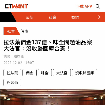
跳至主要內容區塊
下載 APP
最新
社會
娛樂
財經
社會
時事
拉法葉佣金137億、味全問題油品案
大法官：沒收歸國庫合憲！
記者：
項程鎮
2022-12-02 16:07
拉法葉
佣金
味全
大法官
沒收歸國庫
問題油