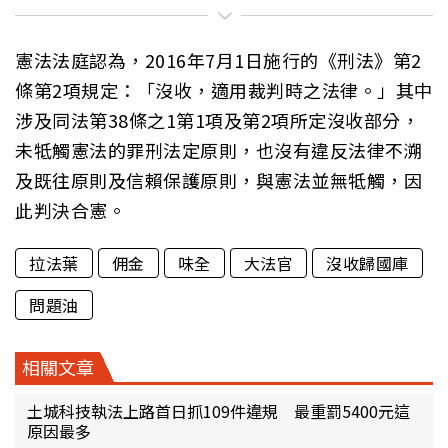
憲法法庭認為，2016年7月1日施行的《刑法》第2
條第2項規定：「沒收，適用裁判時之法律。」其中
涉及同法第38條之1第1項及第2項所定沒收部分，
未牴觸憲法的罪刑法定原則，也沒有違反法律不溯
及既往原則及信賴保護原則，與憲法並無牴觸，因
此判決合憲。
拉法葉
佣金
味全
大法官
沒收歸國庫
問題油
相關文章
土城科技執法上路首日抓109件違規 最重罰5400元這
原因最多