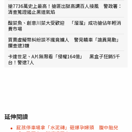
搶7736萬史上最高！搶匪出獄高調百人接風 警政署：
清查蒐證遏止黑道氣焰
酸菜魚、創意川菜大受歡迎 「溜溜」成功搶佔年輕消
費市場
買賣虛擬幣糾紛談不攏竟擄人 警見轎車「詭異晃動」
攔查逮3嫌
卡達世足、A片無限看「侵權164億」 黑盒子狂銷5千
台！警逮7人
延伸閱讀
屁孩停車場拿「水泥磚」砸爆孕婦頭 腹中胎兒