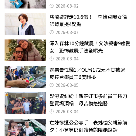
父親節
2026-08-02
慈濟遭詐走10.6億！ 李怡貞曝女律
師背景提4疑點
2026-08-07
深入森林10分鐘藏屍！父涉殺害9歲愛
女 恐怖藏屍手法全曝光
2026-08-04
逃票告性騷1／OL省172元不甘被逮
反控台鐵員工6度騷擾
2026-08-05
疑勞資糾紛！新莊好市多前員工持刀
登賣場頂樓 母苦勸急送醫
2026-08-04
亡妹慘遭公公毒手 表姊憶父親節前
夕：小舅舅仍到殯儀館陪她說話