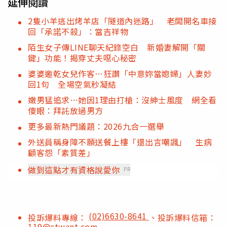
延伸閱讀
2隻小羊逃出烤羊店「隧道內迷路」 老闆開名車接
回「承諾不殺」：當吉祥物
陌生女子傳LINE聊天紀錄空白 新婚妻解開「關
鍵」功能！揭穿丈夫噁心秘密
婆婆邀乾女兒作客…狂讚「中意妳當媳婦」人妻妙
回1句 全場空氣秒凝結
嫩男猛追求…她因1理由打槍：沒紳士風度 網全看
傻眼：拜託放過男方
更多最新熱門議題：2026九合一選舉
外送員稱身障不願送餐上樓「還出言嘲諷」 生病
顧客怨「素質差」
做到這點才有資格說愛你
PR
(02)6630-8641
投訴爆料專線：
、投訴爆料信箱：
119@ctwant.com