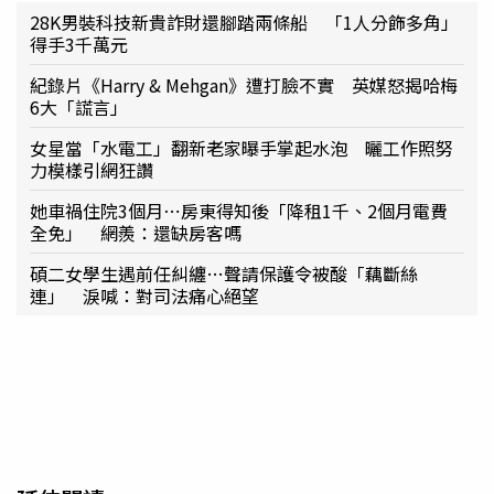
28K男裝科技新貴詐財還腳踏兩條船 「1人分飾多角」
得手3千萬元
紀錄片《Harry & Mehgan》遭打臉不實 英媒怒揭哈梅
6大「謊言」
女星當「水電工」翻新老家曝手掌起水泡 曬工作照努
力模樣引網狂讚
她車禍住院3個月⋯房東得知後「降租1千、2個月電費
全免」 網羨：還缺房客嗎
碩二女學生遇前任糾纏…聲請保護令被酸「藕斷絲
連」 淚喊：對司法痛心絕望