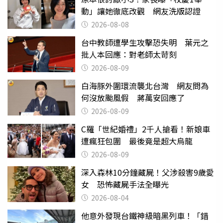
動」讓她徹底改觀 網友洗版認證
2026-08-08
台中教師遭學生攻擊恐失明 葉元之
批人本回應：對老師太苛刻
2026-08-09
白海豚外圍環流襲北台灣 網友問為
何沒放颱風假 蔣萬安回應了
2026-08-09
C羅「世紀婚禮」2千人搶看！新娘車
遭瘋狂包圍 最後竟是超大烏龍
2026-08-09
深入森林10分鐘藏屍！父涉殺害9歲愛
女 恐怖藏屍手法全曝光
2026-08-04
他意外發現台鐵神級暗黑列車！「錯