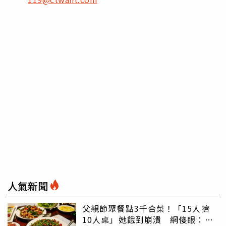
人氣新聞
父親節聚餐點3千合菜！「15人擠
10人桌」她餓到崩潰 網傻眼：讓