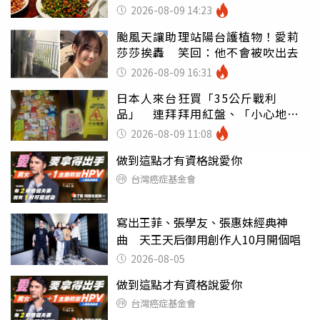
店家看笑話
2026-08-09 14:23
颱風天讓助理站陽台護植物！愛莉
莎莎挨轟 笑回：他不會被吹出去
2026-08-09 16:31
日本人來台狂買「35公斤戰利
品」 連拜拜用紅盤、「小心地
滑」告示牌也帶回家
2026-08-09 11:08
做到這點才有資格說愛你
台灣癌症基金會
寫出王菲、張學友、張惠妹經典神
曲 天王天后御用創作人10月開個唱
2026-08-05
做到這點才有資格說愛你
台灣癌症基金會