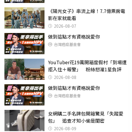
《陽光女子》串流上線！7.7億票房電
影在家就能看
2026-08-07
做到這點才有資格說愛你
台灣癌症基金會
YouTuber花19萬開箱度假村「到場遭
拒入住＋報警」 粉絲怒灌1星負評
2026-08-08
做到這點才有資格說愛你
台灣癌症基金會
女網購二手名牌包開箱驚見「失蹤愛
包」 追查才知小偷是閨密
2026-08-09