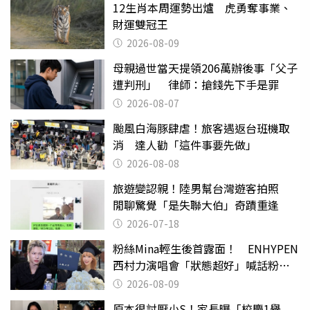
12生肖本周運勢出爐 虎勇奪事業、
財運雙冠王
2026-08-09
母親過世當天提領206萬辦後事「父子
遭判刑」 律師：搶錢先下手是罪
2026-08-07
颱風白海豚肆虐！旅客遇返台班機取
消 達人勸「這件事要先做」
2026-08-08
旅遊變認親！陸男幫台灣遊客拍照
閒聊驚覺「是失聯大伯」奇蹟重逢
2026-07-18
粉絲Mina輕生後首露面！ ENHYPEN
西村力演唱會「狀態超好」喊話粉
絲：我們心意相通
2026-08-09
原本很討厭小S！家長曝「校慶1舉