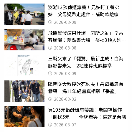
澎湖13孩傳遭棄養！兄姊打工養弟
妹 父母疑帶走證件、補助款離家
2026-08-09
飛機餐發這果汁爆「廁所之亂」？乘
客崩潰：差點丟大臉 醫揭3類人別亂
喝
2026-08-08
三颱又來了「琵鷺」最新生成！白海
豚影響未完 2地達停班課標準
2026-08-09
陽明交大教授砍死妹夫！岳母追思首
發聲 揭11年經營真相駁「爭產」
2026-08-02
買195元鹹酥雞忘帶錢！老闆神操作
「倒找5元」 全網看哭：這就是台灣
2026-08-07