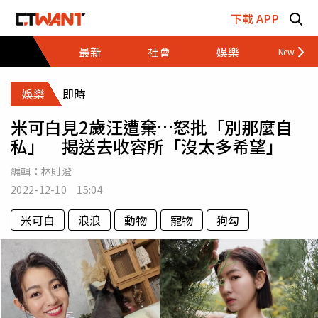
跳至主要內容區塊
下載 APP
最新
社會
娛樂
財經
娛樂
即時
米可白見2歲汪遭棄…怒批「別那麼自
私」 揭送去收容所「沒太多希望」
編輯：
林則澄
2022-12-10 15:04
米可白
浪浪
動物
寵物
狗勾