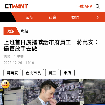
跳至主要內容區塊
下載 APP
最新
社會
娛樂
財經
政治
焦點
上班首日廣播喊話市府員工 蔣萬安：
儘管放手去做
記者：
洪子苓
2022-12-26 14:10
蔣萬安
台北市長
員工
市府