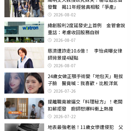
發聲 揭11年經營真相駁「爭產」
2026-08-02
緯創股利2度延發史上首例 金管會說
重話：考慮收回股務自辦
2026-08-07
慈濟遭詐走10.6億！ 李怡貞曝女律
師背景提4疑點
2026-08-07
24歲女做正顎手術變「地包天」鞋拔
子臉 醫竟喊：我喜歡，比較洋氣
2026-07-26
提離職竟被逼交「料理秘方」！老闆
扣薪拒發 廚師怒爆料衝上熱搜
2026-07-22
地表最強老爸！11歲女慘遭侵犯 父