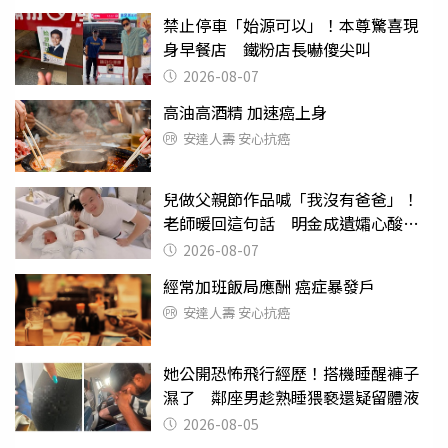
禁止停車「始源可以」！本尊驚喜現
身早餐店 鐵粉店長嚇傻尖叫
2026-08-07
高油高酒精 加速癌上身
安達人壽 安心抗癌
兒做父親節作品喊「我沒有爸爸」！
老師暖回這句話 明金成遺孀心酸惹
淚
2026-08-07
經常加班飯局應酬 癌症暴發戶
安達人壽 安心抗癌
她公開恐怖飛行經歷！搭機睡醒褲子
濕了 鄰座男趁熟睡猥褻還疑留體液
2026-08-05