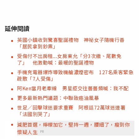
延伸閱讀
英國小鎮收到驚喜聖誕禮物 神祕女子隨機行善
「居民拿到鈔票」
受傷付不出房租...女房東允「分3次繳、尾數免
了」 他激動喊：最暖的聖誕禮物
手機充電器爆炸導致機艙濃煙密布 127名乘客緊急
疏散「7人受傷」
阿Ken當月老牽線 男星拒交往薔薔頻喊：我不配
更多最新熱門議題：中聯致癌油風暴
世足／回擊球迷要求重賽 阿根廷72萬球迷連署
「法國別哭了」
減肥首選，檸檬加它，堅持一週，腰細了，瘦到你
懷疑人生
PR