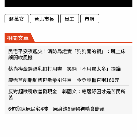
蔣萬安
台北市長
員工
市府
相關文章
民宅平安夜起火！消防局證實「狗狗闖的禍」：跳上床
誤開吹風機
蔡尚樺金鐘爆乳扣打用盡 笑納「不用露太多」提議
康霈首創脂肪標靶新藥引注目 今登興櫃直衝160元
反對超徵稅收普發現金 郭國文：底層紓困才是苦民所
苦
6旬翁陳屍民宅4樓 屍身遭6寵物狗啃食斷頭