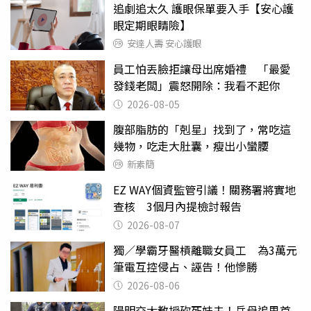
追劇追太久 護眼保單要入手【安心護
眼定期眼睛險】
安達人壽 安心護眼
員工怕丟臉拒讓母出席婚禮 「最愛
發錢老闆」震怒開除：我看不起你
2026-08-05
腹部脂肪的「剋星」找到了，常吃這
幾物，吃走大肚囊，瘦出小蠻腰
新素簡
EZ WAY個資監管引議！關務署將實地
查核 3個月內提檢討報告
2026-08-07
獨／學霸牙醫槓離職女員工 為3萬元
筆電互控侵占、誣告！他慘勝
2026-08-06
陽明交大教授砍死妹夫！岳母追思首