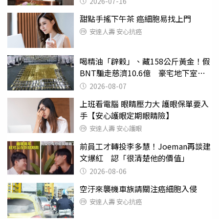
2026-07-16
甜點手搖下午茶 癌細胞易找上門
安達人壽 安心抗癌
喝精油「辟穀」、藏158公斤黃金！假
BNT騙走慈濟10.6億 豪宅地下室竟
挖出乾鮑金庫
2026-08-07
上班看電腦 眼睛壓力大 護眼保單要入
手【安心護眼定期眼睛險】
安達人壽 安心護眼
前員工才轉投李多慧！Joeman再談建
文爆紅 認「很清楚他的價值」
2026-08-06
空汙來襲機車族請關注癌細胞入侵
安達人壽 安心抗癌