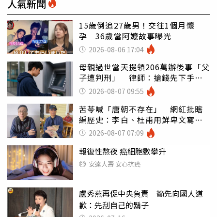
人氣新聞
15歲倒追27歲男！交往1個月懷
孕 36歲當阿嬤故事曝光
2026-08-06 17:04
母親過世當天提領206萬辦後事「父
子遭判刑」 律師：搶錢先下手是
罪
2026-08-07 09:55
苦苓喊「唐朝不存在」 網紅批瞎
編歷史：李白、杜甫用鮮卑文寫
詩？
2026-08-07 07:09
報復性熬夜 癌細胞數攀升
安達人壽 安心抗癌
盧秀燕再促中央負責 籲先向國人道
歉：先刮自己的鬍子