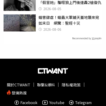
「假冒她」騙噁狼上門後連轟2槍復仇
2026-08-05
蝗害肆虐！蝗蟲大軍鋪天蓋地襲來宛
如末日 網驚：聖經十災
2026-08-06
Recommended by
關於CTWANT
聯繫&爆料
隱私權政策
發燒熱搜
Facebook
Youtube
Telegram