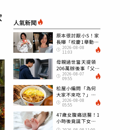
砍
人氣新聞
原本很討厭小S！家
長曝「校慶1舉動」
2026-08-08
讓她徹底改觀 網
11:03
友洗版認證
母親過世當天提領
206萬辦後事「父子
2026-08-07
遭判刑」 律師：
09:55
搶錢先下手是罪
松屋小編問「為何
大家不來吃？」
2026-08-08
一票人點出3大問
05:55
題：滿手好牌打到
爛
47歲女腹痛送醫！1
小時後竟誕下女
嬰 26歲女兒：以
2026-08-08 11:00