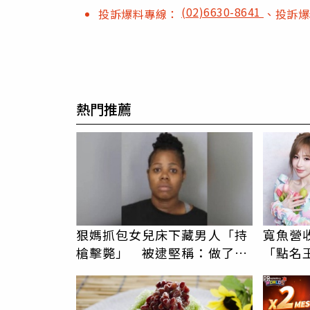
(02)6630-8641
投訴爆料專線：
、投訴
熱門推薦
狠媽抓包女兒床下藏男人「持
寬魚營
槍擊斃」 被逮堅稱：做了該
「點名
做的事
翻：財
PR