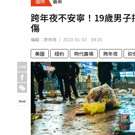
國際
最新
人物
汽車
跨年夜不安寧！19歲男子
專欄
傷
房產新勢力
編輯：
廖梓翔
2023-01-02 08:20
美國
紐約
時代廣場
跨年夜
砍
Next