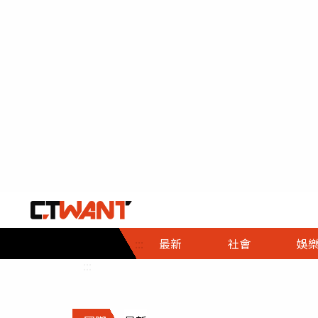
社會首頁
娛樂首頁
財經首頁
政
:::
最新
社會
娛
時事
即時
熱線
:::
直擊
大條
人物
調查
專題
３Ｃ