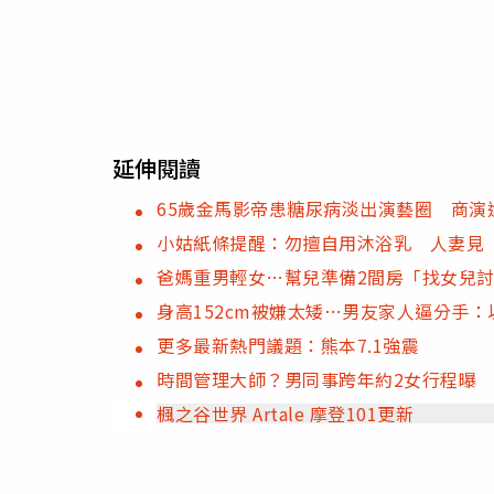
延伸閱讀
65歲金馬影帝患糖尿病淡出演藝圈 商演
小姑紙條提醒：勿擅自用沐浴乳 人妻見
爸媽重男輕女…幫兒準備2間房「找女兒
身高152cm被嫌太矮⋯男友家人逼分手：
更多最新熱門議題：熊本7.1強震
時間管理大師？男同事跨年約2女行程曝
楓之谷世界 Artale 摩登101更新