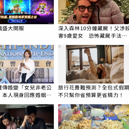
楓盛大開服
深入森林10分鐘藏屍！父涉
害9歲愛女 恐怖藏屍手法全
曝光
PR
遭傳婚變「女兒非老公
旅行花費難預測？全包式假
 本人現身回應婚姻現
不只幫你省預算更省精力！