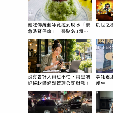
他吃傳統剉冰竟拉到脫水「緊
創世之
急洗腎保命」 醫點名1類人
應注意4風險
PR
沒有會計人員也不怕，用雲端
李翊君
記帳軟體輕鬆管理公司財務！
親生」
況
PR