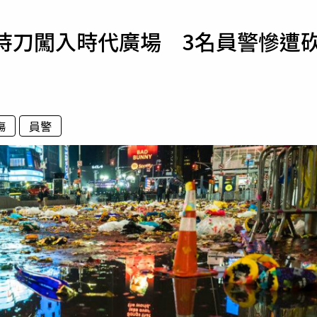
寵物
持刀闖入時代廣場 3名員警慘遭
運勢
運動
梅酒
傷
員警