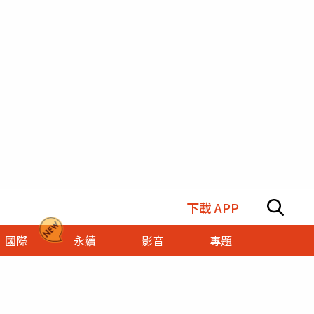
下載 APP
國際
永續
影音
專題