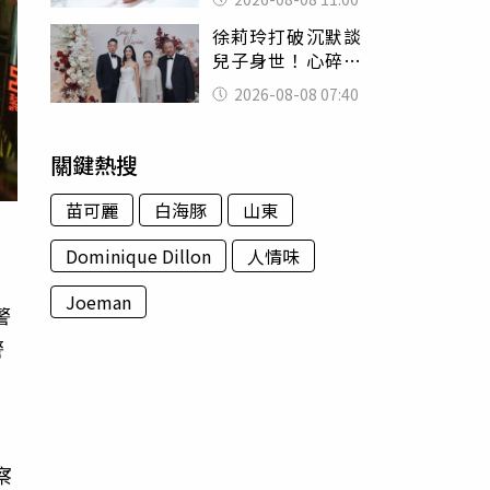
為只是變胖
徐莉玲打破沉默談
兒子身世！心碎揭
徐子翔輕生內幕：
2026-08-08 07:40
帶給我巨大哀傷
關鍵熱搜
苗可麗
白海豚
山東
Dominique Dillon
人情味
Joeman
警
警
察