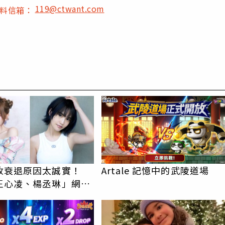
119@ctwant.com
爆料信箱：
PR
收衰退原因太誠實！
Artale 記憶中的武陵道場
王心凌、楊丞琳」網笑
報透明度滿分