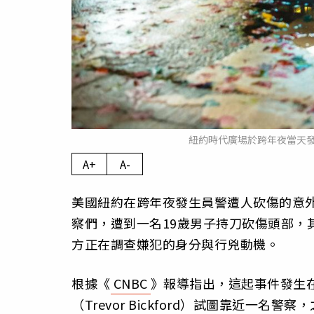
紐約時代廣場於跨年夜當天
A+
A-
美國紐約在跨年夜發生員警遭人砍傷的意外事件
察們，遭到一名19歲男子持刀砍傷頭部，
方正在調查嫌犯的身分與行兇動機。
根據《
CNBC
》報導指出，這起事件發生在
（Trevor Bickford）試圖靠近一