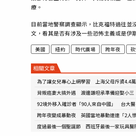
療。
目前當地警察調查顯示，比克福特過往並
文，看其是否有涉及一些恐怖主義或是伊
美國
紐約
時代廣場
跨年夜
砍
相關文章
為了讓女兒專心上網學習 上海父母斥資4.4
背叛癌妻大搞外遇 渡邊謙坦承準備迎娶小三
92境外移入確診者「90人來自中國」 台大
跨年夜變成暴動夜 英國當地暴動連連「2人
度過最後一個聖誕節 西班牙最後一家玩具醫