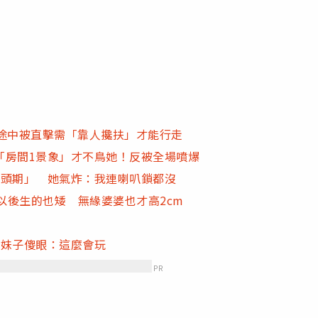
途中被直擊需「靠人攙扶」才能行走
「房間1景象」才不鳥她！反被全場噴爆
討頭期」 她氣炸：我連喇叭鎖都沒
以後生的也矮 無緣婆婆也才高2cm
 妹子傻眼：這麼會玩
PR