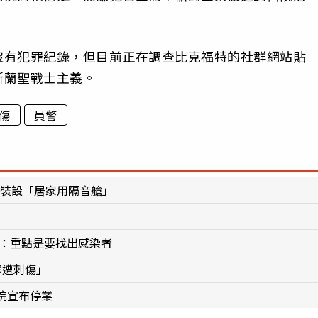
沒有犯罪紀錄，但目前正在調查比克福特的社群網站貼
斯蘭聖戰士主義。
傷
員警
萬裝設「居家用隔音艙」
醫：重點是要找出感染者
慘遭刺傷」
院宣布停業