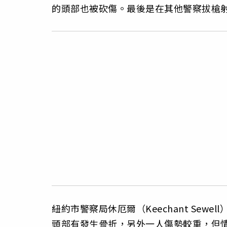
的頭部也被砍傷。最後是在其他警察拔槍
紐約市警察局休厄爾（Keechant Se
頭部有發生骨折，另外一人傷勢較重，但