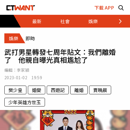
跳至主要內容區塊
下載 APP
最新
社會
娛樂
財經
娛樂
即時
武打男星轉發七周年貼文：我們離婚
了 他親自曝光真相尷尬了
編輯：
李家穎
2023-01-02 19:59
樊少皇
婚變
西遊記
離婚
賈曉晨
少年英雄方世玉