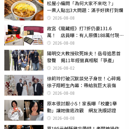
松屋小編問「為何大家不來吃？」
一票人點出3大問題：滿手好牌打到爛
2026-08-08
故宮《龍藏經》打7折仍要131.6
萬！ 店員曝：有人原價188萬付現購
買
2026-08-08
陽明交大教授砍死妹夫！岳母追思首
發聲 揭11年經營真相駁「爭產」
2026-08-02
徐莉玲打破沉默談兒子身世！心碎揭
徐子翔輕生內幕：帶給我巨大哀傷
2026-08-08
原本很討厭小S！家長曝「校慶1舉
動」讓她徹底改觀 網友洗版認證
2026-08-08
買195元鹹酥雞忘帶錢！老闆神操作