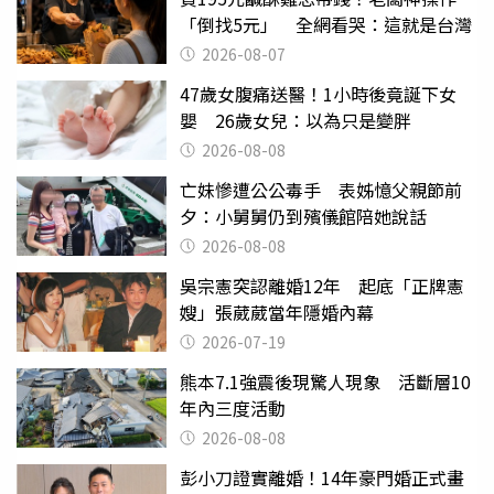
「倒找5元」 全網看哭：這就是台灣
2026-08-07
47歲女腹痛送醫！1小時後竟誕下女
嬰 26歲女兒：以為只是變胖
2026-08-08
亡妹慘遭公公毒手 表姊憶父親節前
夕：小舅舅仍到殯儀館陪她說話
2026-08-08
吳宗憲突認離婚12年 起底「正牌憲
嫂」張葳葳當年隱婚內幕
2026-07-19
熊本7.1強震後現驚人現象 活斷層10
年內三度活動
2026-08-08
彭小刀證實離婚！14年豪門婚正式畫