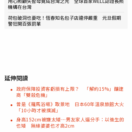
用心照顧失智母竟成台灣之光 全球首家WELL認證長照
機構在台灣
荷包破洞也要吃！恆春知名包子店違停嚴重 元旦假期
警狂開百張罰單
延伸閱讀
政府保障投資客虧損有上限？ 「解約15%」釀建
商「雙殺危機」
曾是《羅馬浴場》取景地 日本60年溫泉旅館大火
「10小時才被撲滅」
身高152cm被嫌太矮⋯男友家人逼分手：以後生的
也矮 無緣婆婆也才高2cm