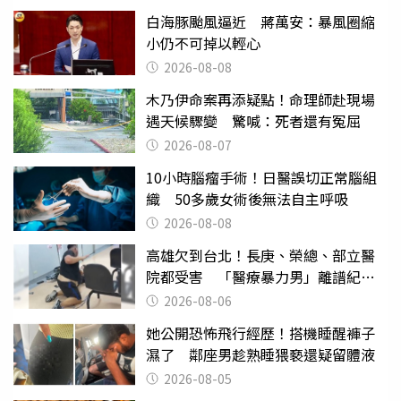
白海豚颱風逼近 蔣萬安：暴風圈縮
小仍不可掉以輕心
2026-08-08
木乃伊命案再添疑點！命理師赴現場
遇天候驟變 驚喊：死者還有冤屈
2026-08-07
10小時腦瘤手術！日醫誤切正常腦組
織 50多歲女術後無法自主呼吸
2026-08-08
高雄欠到台北！長庚、榮總、部立醫
院都受害 「醫療暴力男」離譜紀錄
曝光
2026-08-06
她公開恐怖飛行經歷！搭機睡醒褲子
濕了 鄰座男趁熟睡猥褻還疑留體液
2026-08-05