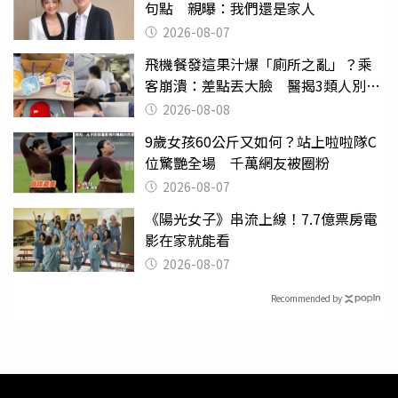
句點 親曝：我們還是家人
2026-08-07
飛機餐發這果汁爆「廁所之亂」？乘
客崩潰：差點丟大臉 醫揭3類人別亂
喝
2026-08-08
9歲女孩60公斤又如何？站上啦啦隊C
位驚艷全場 千萬網友被圈粉
2026-08-07
《陽光女子》串流上線！7.7億票房電
影在家就能看
2026-08-07
Recommended by