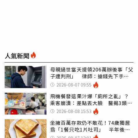
人氣新聞
母親過世當天提領206萬辦後事「父
子遭判刑」 律師：搶錢先下手是
罪
2026-08-07 09:55
飛機餐發這果汁爆「廁所之亂」？
乘客崩潰：差點丟大臉 醫揭3類人
別亂喝
2026-08-08 15:53
坐擁百萬存款仍不敢花！74歲獨居
翁「1餐只吃1片吐司」 半年後暴
瘦嚇壞女兒
2026-08-07 12:01