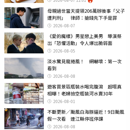
母親過世當天提領206萬辦後事「父子
遭判刑」 律師：搶錢先下手是罪
2026-08-07
《愛的魔樣》男星戀上美男 導演祭
出「恐懼活動」令人爆出脆弱面
2026-08-05
淡水驚見龍捲風！ 網嚇壞：第一次
看到
2026-08-08
遊客買景區瓶裝水喝完腹瀉 超噁真
相曝！老婦撿空瓶裝河水賣30年
2026-08-01
不斷更新／颱風白海豚逼近！9日颱風
假一次看 連江縣停班停課
2026-08-08