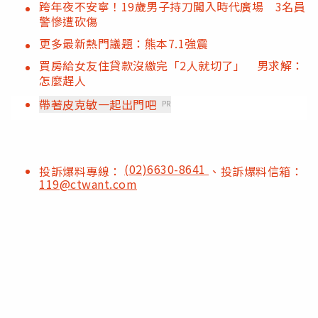
跨年夜不安寧！19歲男子持刀闖入時代廣場 3名員
警慘遭砍傷
更多最新熱門議題：熊本7.1強震
買房給女友住貸款沒繳完「2人就切了」 男求解：
怎麼趕人
帶著皮克敏一起出門吧
PR
(02)6630-8641
投訴爆料專線：
、投訴爆料信箱：
119@ctwant.com