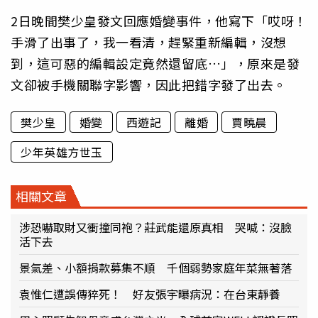
2日晚間樊少皇發文回應婚變事件，他寫下「哎呀！
手滑了出事了，我一看清，趕緊重新編輯，沒想
到，這可惡的編輯設定竟然還留底…」，原來是發
文卻被手機關聯字影響，因此把錯字發了出去。
樊少皇
婚變
西遊記
離婚
賈曉晨
少年英雄方世玉
相關文章
涉恐嚇取財又衝撞同袍？莊武能還原真相 哭喊：沒臉
活下去
景氣差、小額捐款募集不順 千個弱勢家庭年菜無著落
袁惟仁遭誤傳猝死！ 好友張宇曝病況：在台東靜養