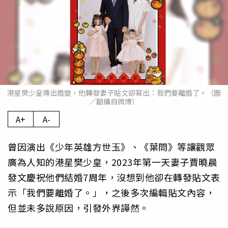
港星樊少皇傳出婚變，他轉發妻子貼文卻寫出：我們要離婚了。（圖
／翻攝自微博）
A+
A-
曾因演出《少年英雄方世玉》、《葉問》等讓觀眾
廣為人知的港星樊少皇，2023年第一天妻子賈曉晨
發文慶祝他們結婚7周年，沒想到他卻在轉發貼文表
示「我們要離婚了。」，之後多次編輯貼文內容，
但並未多說原因，引發外界譁然。