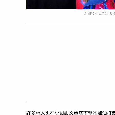
金剛和小嫻都出現
許多藝人也在小甜甜文章底下幫她加油打