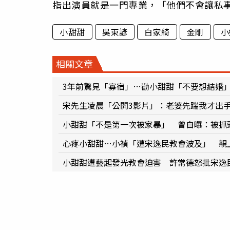
指出演員就是一門專業，「他們不會讓私
小甜甜
吳東諺
白家綺
金剛
小
相關文章
3年前驚見「寡宿」…勸小甜甜「不要想結婚
宋先生凌晨「公開3影片」：老婆先踹我才出
小甜甜「不是第一次被家暴」 曾自曝：被抓
心疼小甜甜…小禎「遭宋逸民教會波及」 親
小甜甜遭藝起發光教會迫害 許常德怒批宋逸