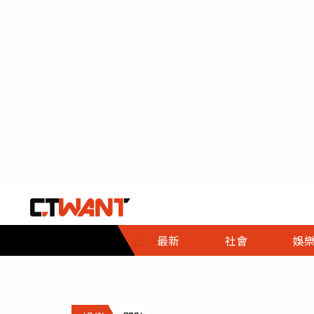
社會首頁
娛樂首頁
財經首頁
政
:::
最新
社會
娛
時事
即時
熱線
:::
直擊
大條
人物
調查
專題
３Ｃ