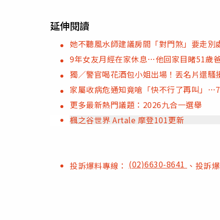
延伸閱讀
她不聽風水師建議房間「對門煞」要走別
9年女友月經在家休息…他回家目睹51歲
獨／警官喝花酒包小姐出場！丟名片還騷擾
家屬收病危通知竟嗆「快不行了再叫」…
更多最新熱門議題：2026九合一選舉
楓之谷世界 Artale 摩登101更新
(02)6630-8641
投訴爆料專線：
、投訴