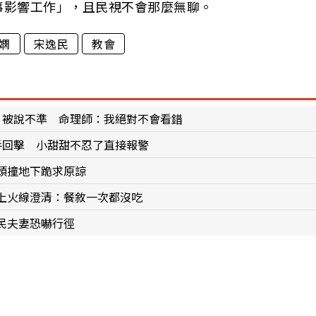
事影響工作」，且民視不會那麼無聊。
嫻
宋逸民
教會
」被說不準 命理師：我絕對不會看錯
手回擊 小甜甜不忍了直接報警
頭撞地下跪求原諒
上火線澄清：餐敘一次都沒吃
民夫妻恐嚇行徑