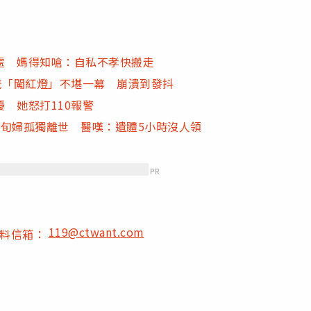
處 媽得知嗆：自私不孝快搬走
爸「闖紅燈」不堪一幕 崩潰到發抖
 她怒打110報警
7旬婦孤獨離世 醫嘆：遺體5小時沒人領
PR
119@ctwant.com
爆料信箱：