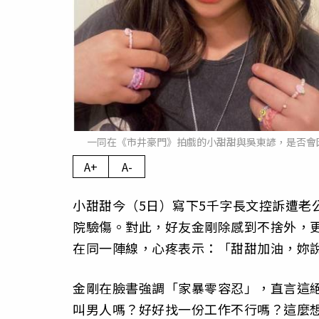
一同在《市井豪門》拍戲的小甜甜與吳東諺，是否會
A+
A-
小甜甜今（5日）寫下5千字長文控訴遭老
院驗傷。對此，好友金剛除感到不捨外，
在同一陣線，心疼表示：「甜甜加油，妳
金剛在臉書強調「家暴零容忍」，直言這
叫男人嗎？好好找一份工作不行嗎？這麼