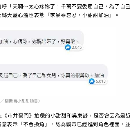
直呼「天啊～太心疼妳了！千萬不要委屈自己，為了自
大姊大藍心湄也表態「家暴零容忍，小甜甜加油」。
圖／翻攝自小甜甜臉書）
一起在《市井豪門》拍戲的小甜甜和吳東諺，是否會因為最
善意表示「不會換角」，認為觀眾已經進到角色裡面，