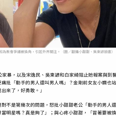
因為教會爭議被換角，引起外界關注。（圖／翻攝小甜甜、吳東諺臉書）
公家暴，以及宋逸民、吳東諺和白家綺阻止她報案與到
更痛批「動手的男人還叫男人嗎」？金剛前女友小嫻也
說出來了，好勇敢。」
絕對不是第幾次的問題，怒批小甜甜老公「動手的男人
想當明星嗎？真是夠了」；與心疼小甜甜，「冒著要被