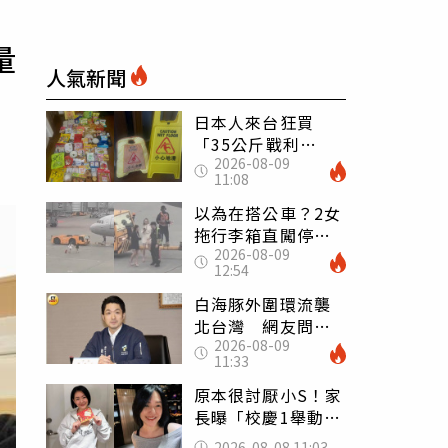
量
人氣新聞
日本人來台狂買
「35公斤戰利
2026-08-09
品」 連拜拜用紅
11:08
盤、「小心地滑」
告示牌也帶回家
以為在搭公車？2女
拖行李箱直闖停機
2026-08-09
坪「揮手攔機」
12:54
荒謬影片曝網傻眼
白海豚外圍環流襲
北台灣 網友問為
2026-08-09
何沒放颱風假 蔣
11:33
萬安回應了
原本很討厭小S！家
長曝「校慶1舉動」
讓她徹底改觀 網
2026-08-08 11:03