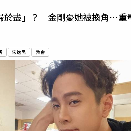
寵物
歸於盡」？ 金剛憂她被換角…重
運勢
運動
梅酒
嫻
宋逸民
教會