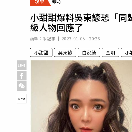
娛樂
即時
人物
汽車
小甜甜爆料吳東諺恐「同
專欄
級人物回應了
房產新勢力
編輯：
朱冠宇
2023-01-05 20:26
小甜甜
吳東諺
白家綺
金剛
小
Next