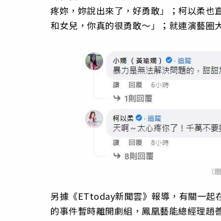
疼妳，妳說出來了，好勇敢」；柯以柔也
和女兒，你真的很勇敢～」；就連演藝圈
（
另據《ETtoday新聞雲》報導，有關
的事件暫時離開劇組，鳳凰藝能總經理趙