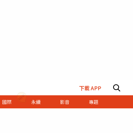
下載 APP
國際
永續
影音
專題