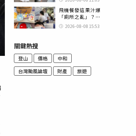
友洗版認證
飛機餐發這果汁爆
「廁所之亂」？乘
客崩潰：差點丟大
2026-08-08 15:53
臉 醫揭3類人別亂
喝
關鍵熱搜
登山
價格
中和
台灣颱風論壇
財產
旅遊
醫
站
還
換