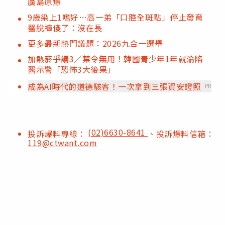
廣島原爆
9歲染上1嗜好…高一弟「口腔全斑點」停止發育
醫脫褲傻了：沒在長
更多最新熱門議題：2026九合一選舉
加熱菸爭議3／禁令無用！韓國青少年1年就淪陷
醫示警「恐怖3大後果」
成為AI時代的道德駭客！一次拿到三張資安證照
PR
(02)6630-8641
投訴爆料專線：
、投訴爆料信箱：
119@ctwant.com