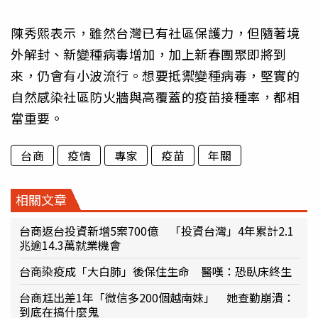
陳秀熙表示，雖然台灣已有社區保護力，但隨著境
外解封、新變種病毒增加，加上新春團聚即將到
來，仍會有小波流行。想要抵禦變種病毒，堅實的
自然感染社區防火牆與高覆蓋的疫苗接種率，都相
當重要。
台商
疫情
專家
疫苗
年關
相關文章
台商返台投資新增5案700億 「投資台灣」4年累計2.1
兆逾14.3萬就業機會
台商染疫成「大白肺」後保住生命 醫嘆：恐臥床終生
台商尪出差1年「微信多200個越南妹」 她查勤崩潰：
到底在搞什麼鬼