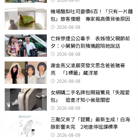
2026-08-07
機場酪梨吐司要價6百！「只有一片麵
包」旅客傻眼 專家揭高價背後原因
2026-08-08
亡妹慘遭公公毒手 表姊憶父親節前
夕：小舅舅仍到殯儀館陪她說話
2026-08-08
謝金燕父凌晨突發文思念爸爸豬哥
亮 「1標籤」藏洋蔥
2026-08-08
女網購二手名牌包開箱驚見「失蹤愛
包」 追查才知小偷是閨密
2026-08-09
三颱又來了「琵鷺」最新生成！白海
豚影響未完 2地達停班課標準
2026-08-09