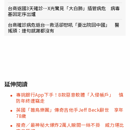
台商返國3天確診…X光驚見「大白肺」插管病危 病毒
基因定序出爐
台商確診病危返台…救活卻怒吼「要出院回中國」 醫
搖頭：連句感謝都沒有
延伸閱讀
專挑銀行App下手！8款惡意軟體「入侵帳戶」 慎
防年終遭竊走
英國「雛鳥樂團」傳奇吉他手Jeff Beck辭世 享年
78歲
搜奇／最神秘大爆炸2萬人瞬間一絲不掛 威力堪比