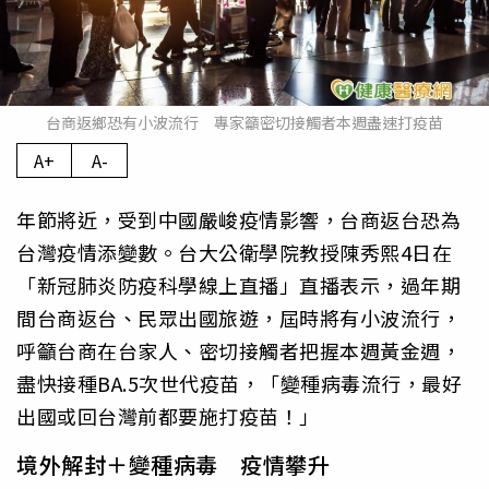
台商返鄉恐有小波流行 專家籲密切接觸者本週盡速打疫苗
A+
A-
年節將近，受到中國嚴峻疫情影響，台商返台恐為
台灣疫情添變數。台大公衛學院教授陳秀熙4日在
「新冠肺炎防疫科學線上直播」直播表示，過年期
間台商返台、民眾出國旅遊，屆時將有小波流行，
呼籲台商在台家人、密切接觸者把握本週黃金週，
盡快接種BA.5次世代疫苗，「變種病毒流行，最好
出國或回台灣前都要施打疫苗！」
境外解封＋變種病毒 疫情攀升