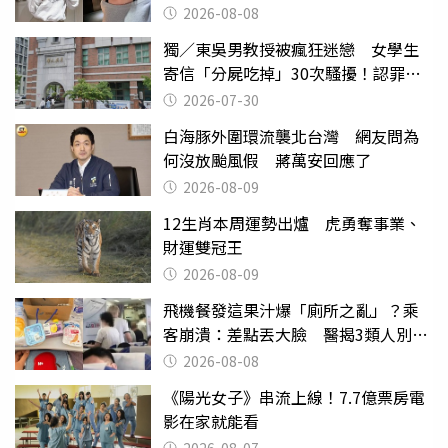
2026-08-08
獨／東吳男教授被瘋狂迷戀 女學生
寄信「分屍吃掉」30次騷擾！認罪免
關
2026-07-30
白海豚外圍環流襲北台灣 網友問為
何沒放颱風假 蔣萬安回應了
2026-08-09
12生肖本周運勢出爐 虎勇奪事業、
財運雙冠王
2026-08-09
飛機餐發這果汁爆「廁所之亂」？乘
客崩潰：差點丟大臉 醫揭3類人別亂
喝
2026-08-08
《陽光女子》串流上線！7.7億票房電
影在家就能看