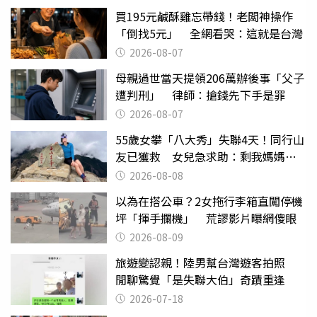
買195元鹹酥雞忘帶錢！老闆神操作
「倒找5元」 全網看哭：這就是台灣
2026-08-07
母親過世當天提領206萬辦後事「父子
遭判刑」 律師：搶錢先下手是罪
2026-08-07
55歲女攀「八大秀」失聯4天！同行山
友已獲救 女兒急求助：剩我媽媽還
沒找到
2026-08-08
以為在搭公車？2女拖行李箱直闖停機
坪「揮手攔機」 荒謬影片曝網傻眼
2026-08-09
旅遊變認親！陸男幫台灣遊客拍照
閒聊驚覺「是失聯大伯」奇蹟重逢
2026-07-18