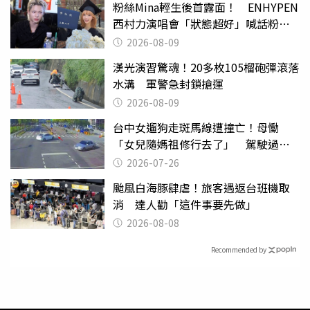
粉絲Mina輕生後首露面！ ENHYPEN
西村力演唱會「狀態超好」喊話粉
絲：我們心意相通
2026-08-09
漢光演習驚魂！20多枚105榴砲彈滾落
水溝 軍警急封鎖搶運
2026-08-09
台中女遛狗走斑馬線遭撞亡！母慟
「女兒隨媽祖修行去了」 駕駛過失
致死判9月
2026-07-26
颱風白海豚肆虐！旅客遇返台班機取
消 達人勸「這件事要先做」
2026-08-08
Recommended by