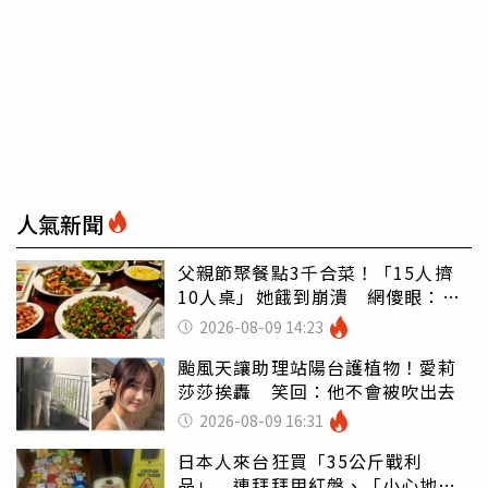
人氣新聞
父親節聚餐點3千合菜！「15人擠
10人桌」她餓到崩潰 網傻眼：讓
店家看笑話
2026-08-09 14:23
颱風天讓助理站陽台護植物！愛莉
莎莎挨轟 笑回：他不會被吹出去
2026-08-09 16:31
日本人來台狂買「35公斤戰利
品」 連拜拜用紅盤、「小心地