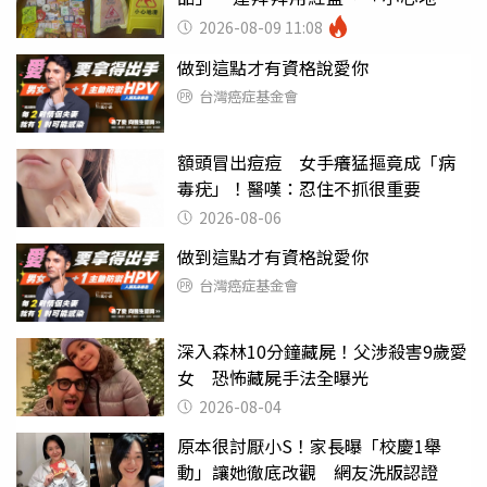
滑」告示牌也帶回家
2026-08-09 11:08
做到這點才有資格說愛你
台灣癌症基金會
額頭冒出痘痘 女手癢猛摳竟成「病
毒疣」！醫嘆：忍住不抓很重要
2026-08-06
做到這點才有資格說愛你
台灣癌症基金會
深入森林10分鐘藏屍！父涉殺害9歲愛
女 恐怖藏屍手法全曝光
2026-08-04
原本很討厭小S！家長曝「校慶1舉
動」讓她徹底改觀 網友洗版認證