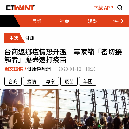
跳至主要內容區塊
下載 APP
最新
社會
娛樂
財經
生活
健康
台商返鄉疫情恐升溫 專家籲「密切接
觸者」應盡速打疫苗
圖文提供 /
健康醫療網
2023-01-12 10:10
台商
疫情
專家
疫苗
年關