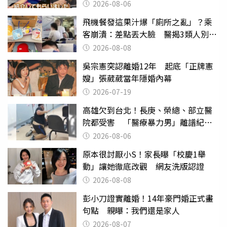
2026-08-06
飛機餐發這果汁爆「廁所之亂」？乘
客崩潰：差點丟大臉 醫揭3類人別亂
喝
2026-08-08
吳宗憲突認離婚12年 起底「正牌憲
嫂」張葳葳當年隱婚內幕
2026-07-19
高雄欠到台北！長庚、榮總、部立醫
院都受害 「醫療暴力男」離譜紀錄
曝光
2026-08-06
原本很討厭小S！家長曝「校慶1舉
動」讓她徹底改觀 網友洗版認證
2026-08-08
彭小刀證實離婚！14年豪門婚正式畫
句點 親曝：我們還是家人
2026-08-07