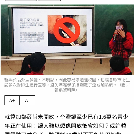
新興菸品外型多變、不明顯，因此容易滲透進校園，也讓各縣市衛生
局多次對師生進行宣導，避免年輕學子接觸電子煙或加熱菸。（圖／
報系資料照）
A+
A-
就算加熱菸尚未開放，台灣卻至少已有1.6萬名青少
年正在使用！讓人難以想像開放後會如何？或許韓