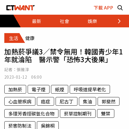
跳至主要內容區塊
下載 APP
最新
社會
娛樂
財經
生活
健康
加熱菸爭議3／禁令無用！韓國青少年1
年就淪陷 醫示警「恐怖3大後果」
記者：
張雅淳
2023-01-12 06:00
加熱菸
電子煙
紙煙
呼吸道提早老化
心血管疾病
癌症
尼古丁
焦油
郭斐然
多環芳香烴碳氫化合物
菸草控制期刊
雙禁
菸害防制法
吳錦桐