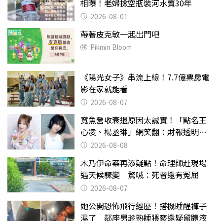
相曝！老婦撿空瓶裝河水賣30年
2026-08-01
帶著皮克敏一起出門吧
Pikmin Bloom
《陽光女子》串流上線！7.7億票房電
影在家就能看
2026-08-07
寬魚營收衰退原因太誠實！「點名王
心凌、楊丞琳」網笑翻：財報透明度
滿分
2026-08-08
木乃伊命案再添疑點！命理師赴現場
遇天候驟變 驚喊：死者還有冤屈
2026-08-07
她公開恐怖飛行經歷！搭機睡醒褲子
濕了 鄰座男趁熟睡猥褻還疑留體液