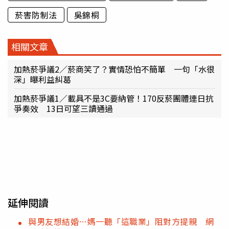
菸害防制法
吳錦桐
相關文章
加熱菸爭議2／菸商笑了？實情恐怕不簡單 一句「水很
深」曝利益糾葛
加熱菸爭議1／載具不是3C要納管！170反菸團體連日抗
爭奏效 13日可望三讀通過
延伸閱讀
與男友想結婚…媽一聽「這職業」阻對方提親 網