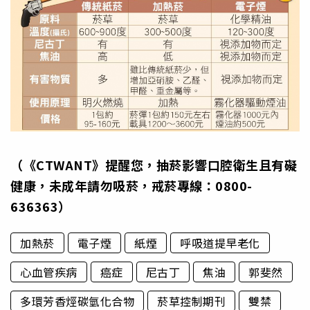
（《CTWANT》提醒您，抽菸影響口腔衛生且有礙
健康，未成年請勿吸菸，戒菸專線：0800-
636363）
加熱菸
電子煙
紙煙
呼吸道提早老化
心血管疾病
癌症
尼古丁
焦油
郭斐然
多環芳香烴碳氫化合物
菸草控制期刊
雙禁