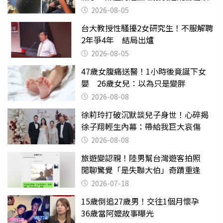
2026-08-05
台大教授性騷擾2女研究生！不服解聘
2年爭4年 結局出爐
2026-08-05
47歲女腹痛送醫！1小時後竟誕下女
嬰 26歲女兒：以為只是變胖
2026-08-08
徐莉玲打破沉默談兒子身世！心碎揭
徐子翔輕生內幕：帶給我巨大哀傷
2026-08-08
旅遊變認親！陸男幫台灣遊客拍照
閒聊驚覺「是失聯大伯」奇蹟重逢
2026-07-18
15歲倒追27歲男！交往1個月懷孕
36歲當阿嬤故事曝光