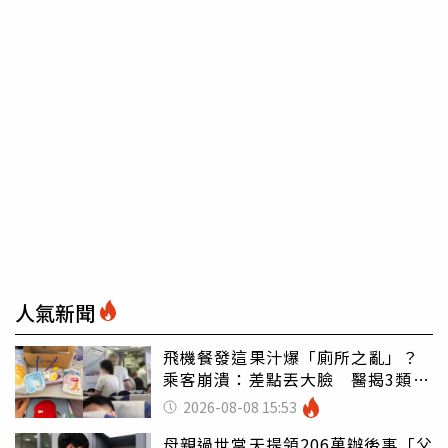
人氣新聞
飛機餐發這果汁爆「廁所之亂」？
乘客崩潰：差點丟大臉 醫揭3類人
別亂喝
2026-08-08 15:53
母親過世當天提領206萬辦後事「父