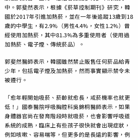
中。郭斐然表示，根據《菸草控制期刊》研究，韓
國於2017年引進加熱菸，並在一年後追蹤13歲到18
歲的中學生，有2.9%（男性4.4%，女性1.2%）曾
經使用加熱菸，其中81.3%為多重使用者（使用過
加熱菸、電子煙、傳統菸品）。
郭斐然醫師表示，韓國雖然禁止販售任何菸品給青
少年，包括電子煙及加熱菸，然而事實顯示禁令未
被遵行。
「愈年輕開始吸菸、菸齡就愈長，戒菸機率也就更
低！」國泰醫院呼吸胸腔科吳錦桐醫師表示，如果
身體器官尚在發育階段時就吸菸，也會影響呼吸道
系統的成熟，臨床上有些孩子很快就會出現症狀，
例如咳嗽、容易喘等，但更多的是長遠的影響，例