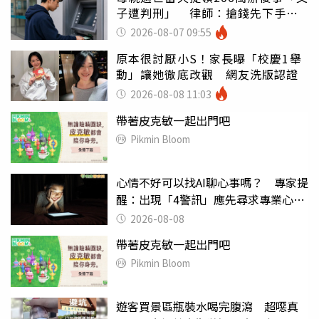
子遭判刑」 律師：搶錢先下手是
罪
2026-08-07 09:55
原本很討厭小S！家長曝「校慶1舉
動」讓她徹底改觀 網友洗版認證
2026-08-08 11:03
帶著皮克敏一起出門吧
Pikmin Bloom
心情不好可以找AI聊心事嗎？ 專家提
醒：出現「4警訊」應先尋求專業心理
協助
2026-08-08
帶著皮克敏一起出門吧
Pikmin Bloom
遊客買景區瓶裝水喝完腹瀉 超噁真