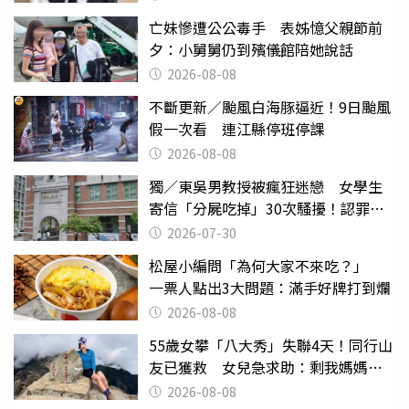
亡妹慘遭公公毒手 表姊憶父親節前
夕：小舅舅仍到殯儀館陪她說話
2026-08-08
不斷更新／颱風白海豚逼近！9日颱風
假一次看 連江縣停班停課
2026-08-08
獨／東吳男教授被瘋狂迷戀 女學生
寄信「分屍吃掉」30次騷擾！認罪免
關
2026-07-30
松屋小編問「為何大家不來吃？」
一票人點出3大問題：滿手好牌打到爛
2026-08-08
55歲女攀「八大秀」失聯4天！同行山
友已獲救 女兒急求助：剩我媽媽還
沒找到
2026-08-08