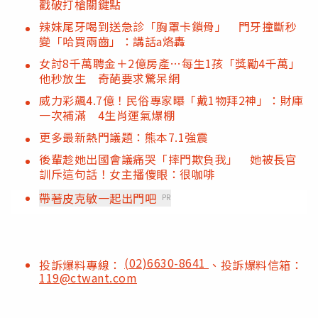
戳破打槍關鍵點
辣妹尾牙喝到送急診「胸罩卡鎖骨」 門牙撞斷秒
變「哈買兩齒」：講話a烙轟
女討8千萬聘金＋2億房產…每生1孩「獎勵4千萬」
他秒放生 奇葩要求驚呆網
威力彩飆4.7億！民俗專家曝「戴1物拜2神」：財庫
一次補滿 4生肖運氣爆棚
更多最新熱門議題：熊本7.1強震
後輩趁她出國會議痛哭「摔門欺負我」 她被長官
訓斥這句話！女主播傻眼：很咖啡
帶著皮克敏一起出門吧
PR
(02)6630-8641
投訴爆料專線：
、投訴爆料信箱：
119@ctwant.com