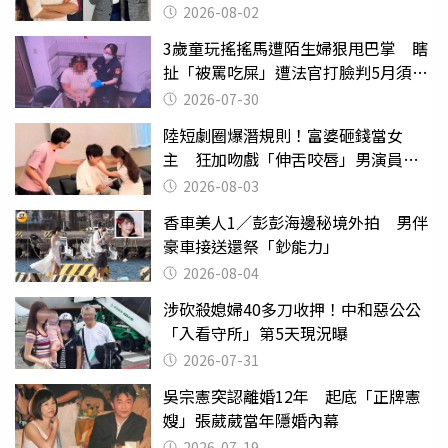
2026-08-02
3歲童玩搖搖馬遭陌生婦狠甩巴掌 瞎
扯「被罵吃屎」遭法官打臉判5月須入
監
2026-07-30
陸短劇圈爆潛規則！富婆砸錢當女
主 狂加吻戲「伸舌咬唇」男演員崩
潰
2026-08-03
香車美人1／彭彭海邊秘境外拍 男伴
豪車接送還祭「鈔能力」
2026-08-04
涉砍殺媳婦40多刀收押！中和惡公公
「入看守所」第5天現況曝
2026-07-31
吳宗憲突認離婚12年 起底「正牌憲
嫂」張葳葳當年隱婚內幕
2026-07-19