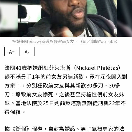
把妹網紅菲萊塔斯殘忍殺害前女友。（圖／翻攝YouTube）
A+
A-
法國41歲把妹網紅菲萊塔斯（Mickaël Philétas）
疑不滿分手1年的前女友另結新歡，竟在深夜闖入對
方家中，分別狂砍前女友與其新歡80多刀、30多
刀，導致前女友慘死，之後甚至持槍性侵前女友妹
妹。當地法院於25日判菲萊塔斯無期徒刑與22年不
得保釋。
據《衛報》報導，自封為誘惑、男子氣概專家的法