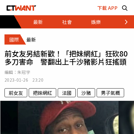
跳至主要內容區塊
下載 APP
最新
社會
娛樂
財經
國際
最新
前女友另結新歡！「把妹網紅」狂砍80
多刀害命 警翻出上千沙豬影片狂搖頭
編輯：
朱冠宇
2023-01-26 23:20
前女友
把妹網紅
法國
沙豬
男子氣概