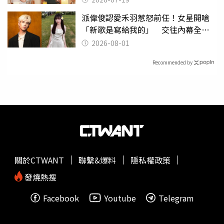
派偉俊認愛禾羽惹怒前任！女星開嗆
「新歌是寫給我的」 交往內幕全說
了
2026-08-01
Recommended by
關於CTWANT
聯繫&爆料
隱私權政策
發燒熱搜
Facebook
Youtube
Telegram