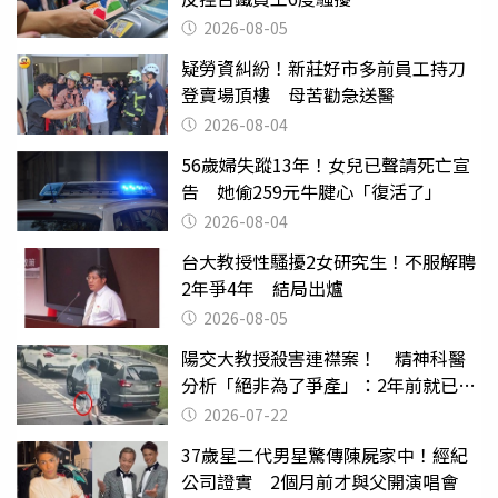
2026-08-05
疑勞資糾紛！新莊好市多前員工持刀
登賣場頂樓 母苦勸急送醫
2026-08-04
56歲婦失蹤13年！女兒已聲請死亡宣
告 她偷259元牛腱心「復活了」
2026-08-04
台大教授性騷擾2女研究生！不服解聘
2年爭4年 結局出爐
2026-08-05
陽交大教授殺害連襟案！ 精神科醫
分析「絕非為了爭產」：2年前就已言
行詭異
2026-07-22
37歲星二代男星驚傳陳屍家中！經紀
公司證實 2個月前才與父開演唱會