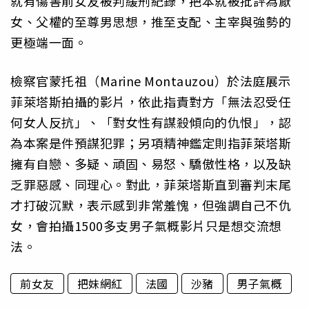
就有傷害前女友被判緩刑紀錄，把本就被批評為厭
女、父權的至尊男思想，推至支配、主宰與強勢的
更極端一面。
檢察官蒙托祖（Marine Montauzou）於法庭展示
菲萊塔斯拍攝的影片，依此指責對方「無法忍受任
何女人反抗」、「對女性有謀殺傾向的仇恨」，認
為本案是件預謀犯罪；另項精神鑑定則指菲萊塔斯
擁有自戀、多疑、頑固、易怒、驕傲性格，以及缺
乏罪惡感、同理心。對此，菲萊塔斯直到審判末尾
才打破沉默，表示感到非常羞愧，但強調自己不仇
女，會拍攝1500多支男子氣概影片只是想交流想
法。
前女友
把妹網紅
法國
沙豬
男子氣概