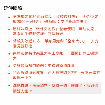
延伸閱讀
男友年前花30萬買精品「沒錢包紅包」 她怨之前
收2000元很敷衍…遭網酸：交往要繳年費？
壓妹妹身上「做性交動作」爸看傻眼 年幼女兒：
媽跟陌生叔都這樣…判決曝光
相親失敗近10次 單身男竟帶「全家大小」一人有
意見就打槍
南極布倫特冰架巨大冰山崩離！ 面積比休士頓還
大
更多最新熱門議題：中聯致癌油風暴
和母親路過剝皮寮 台大醫被問女2次：要不要進來
放鬆一下？
減肥首選，檸檬加它，堅持一週，腰細了，瘦到你
懷疑人生
PR