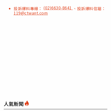
(02)6630-8641
投訴爆料專線：
、投訴爆料信箱：
119@ctwant.com
人氣新聞