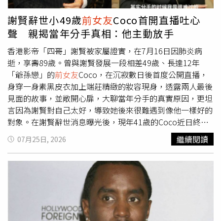
／/@hl_yuan）
像，以免觸犯法律。此類未經同意拍攝或保存私密照的行
為，往往成為日後犯罪的工具，嚴重侵害他人隱私權。◎根
謝賢辭世小49歲
前女友
Coco首開直播吐心
據刑法第235條規定，散布、播送或販賣猥褻之文字、圖
聲 親揭當年分手真相：他主動放手
畫、聲音、影像或其他物品，或公然陳列，或以他法供人觀
覽、聽聞者，處2年以下有期徒刑、拘役或可併科三萬元以
香港影帝「四哥」謝賢被家屬證實，在7月16日因肺炎病
下罰金。意圖散布、播送、販賣而製造、持有前項文字、圖
逝，享壽89歲。曾與謝賢發展一段相差49歲、長達12年
畫、聲音、影像及其附著物或其他物品者，亦同。提醒大家
「爺孫戀」的
前女友
Coco，在沉寂數日後首度公開直播，
勿加入跪求、私給等行列，以免觸法。
身穿一身素黑皮衣加上端莊精緻的妝容現身，透露兩人最後
見面的故事，並敞開心扉，大聊當年分手的真實原因，更坦
言因為謝賢對自己太好，導致她後來很難遇到像他一樣好的
對象。在謝賢辭世消息曝光後，現年41歲的Coco近日終於
首度開直播，穿著一身黑的她神情難掩悲傷與落寞，她回憶
繼續閱讀
07月25日, 2026
兩人最後一次見面是在2018年底，當時因好友造訪香港而
共同聚餐，不料飯後的道別竟成了此生的永別；Coco也感
性表示，「分手的時候，我心裡其實特別難過，分開之後一
晃就是這麼多年，我們再也沒能相見」。過去傳聞謝賢與
Coco是在夜店認識，但她特地闢謠表示，他們是透過朋友
牽線於上海的咖啡廳認識。關於謝賢這個人，Coco大讚他
私下溫暖細心且極具紳士風範，不僅教導她投資理財，甚至