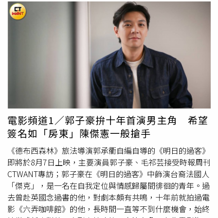
電影頻道1／郭子豪拚十年首演男主角 希望
簽名如「房東」陳傑憲一般搶手
《德布西森林》旅法導演郭承衢自編自導的《明日的過客》
即將於8月7日上映，主要演員郭子豪、毛祁芸接受時報周刊
CTWANT專訪；郭子豪在《明日的過客》中飾演台裔法國人
「傑克」，是一名在自我定位與情感歸屬間徘徊的青年。過
去曾赴英國念過書的他，對劇本頗有共鳴，十年前就拍過電
影《六弄咖啡館》的他，長時間一直等不到什麼機會，始終