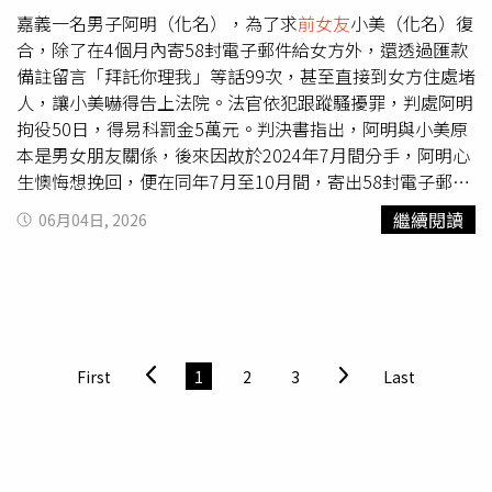
犯意與行為，因此判決無罪。全案仍可依法提出上訴。
嘉義一名男子阿明（化名），為了求
前女友
小美（化名）復
合，除了在4個月內寄58封電子郵件給女方外，還透過匯款
備註留言「拜託你理我」等話99次，甚至直接到女方住處堵
人，讓小美嚇得告上法院。法官依犯跟蹤騷擾罪，判處阿明
拘役50日，得易科罰金5萬元。判決書指出，阿明與小美原
本是男女朋友關係，後來因故於2024年7月間分手，阿明心
生懊悔想挽回，便在同年7月至10月間，寄出58封電子郵件
給小美，內容包括「我很不想分手」、「我們如果談開有機
繼續閱讀
06月04日, 2026
會重來嗎」、「你覺得我還會再對你怎樣嗎？」、「你認為
我恐怖情人也沒事」、「如果要告我就告我吧」等等。不僅
如此，阿明也同時透過行動郵局轉帳並備註留言，在4個月
內匯款99賜給小美，金額1元至1萬5000元不等，留下「給
你錢你會看不起我嗎」、「隨便我對吧，只以這樣形式祝
福」、「拜託你理我」、「你知道這樣會使我越來越極端對
First
1
2
3
Last
吧」、「餘55，怕反悔，留證據我自願」、「原告請收，餘
45」等話。阿明見對方未回應，更跑到小美住處附近蹲守，
還以身體強行阻攔小美，小美趁機離開後，阿明更追問其室
友關於小美的行蹤，還尾隨小美到超商，強塞紙條給對方。