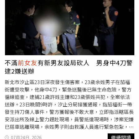
爹立即被送往監獄單獨監禁區接受隔離處置。截至目前，外
界仍不清楚他是否已解除單獨監禁，但若獄方後續調查認定
其違反紀律，可能面臨進一步處分。報導指出，吹牛老爹預
計將於2028年2月出獄，但該日期建立在他持續獲得良好行
為減刑資格的前提下。若此次打鬥事件被認定屬重大違規，
相關減刑資格可能遭取消，使服刑時間延長。對於外界詢
問，監獄發言人表示，基於規定，無法公開任何受刑人的內
部資訊，因此不會回應個案情況。美國聯邦監獄管理局
不滿
前女友
有新男友設局砍人 男身中4刀警
（Federal Bureau of Prisons）則說，考量受刑人隱私、安
逮2嫌送辦
全及監獄管理需求，不會對個別受刑人的紀律處分或相關事
項發表評論。《TMZ》也已向吹牛老爹方面尋求回應，但截
新北市汐止區23日深夜發生傷害案，23歲余姓男子在茄福
至報導刊出時，尚未獲得任何答覆。現年55歲的吹牛老爹近
街遭受攻擊，他身中4刀，緊急送醫後已無生命危險，警方
年深陷多起司法案件，目前正在聯邦監獄服刑。此次傳出獄
循線追查，逮捕21歲許姓主嫌和23歲張姓共犯，全案依法
中鬥毆事件，再度引發外界關注其服刑期間的狀況，以及是
送辦。23日晚間9時許，汐止分局接獲通報，指茄福街一帶
否會因此影響原定出獄時間。
發生持刀傷人事件，警方獲報後不敢大意，立即指派轄區長
安派出所及線上警力趕赴現場，員警抵達現場時，涉案犯嫌
已搭車逃離現場，余姓男子則由救護人員進行緊急包紮，並
迅速送往汐止國泰醫院救治，所幸經醫療團隊搶救後生命徵
繼續閱讀
07月24日, 2026