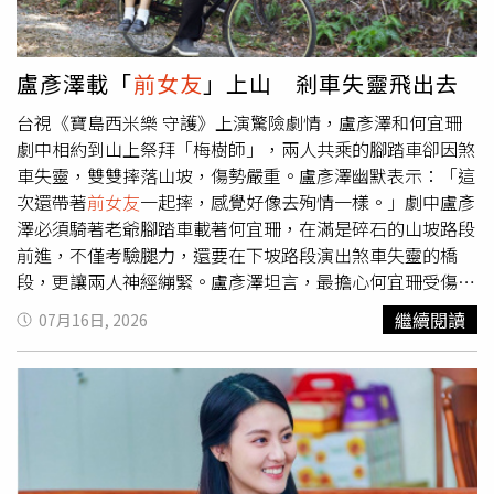
傳遍所有留言，等了一個禮拜才收到對方回覆，「我想說她
需不需要什麼幫忙，但我想我應該也幫不上什麼忙。」也擔
心Vicky現在的心理狀態。對於黃大煒與 Vicky 爆出分手一
盧彥澤載「
前女友
」上山 剎車失靈飛出去
事，湯昇榮表示自己不知情，「他突然去夏威夷我就嚇一
台視《寶島西米樂 守護》上演驚險劇情，盧彥澤和何宜珊
跳，為什麼突然要離開，在猜是什麼事，但我沒有直接問，
劇中相約到山上祭拜「梅樹師」，兩人共乘的腳踏車卻因煞
我以為只是去休息，沒有想那麼多。」也表示黃大煒與
車失靈，雙雙摔落山坡，傷勢嚴重。盧彥澤幽默表示：「這
Vicky 關係向來密不可分，所有大小事都是Vicky打點，「他
次還帶著
前女友
一起摔，感覺好像去殉情一樣。」劇中盧彥
是生活白痴，包含合約、生活瑣事什麼的，都是Vicky姐在
澤必須騎著老爺腳踏車載著何宜珊，在滿是碎石的山坡路段
弄。」對於事情的發展也感到很震驚。
前進，不僅考驗腿力，還要在下坡路段演出煞車失靈的橋
段，更讓兩人神經繃緊。盧彥澤坦言，最擔心何宜珊受傷：
「我有盡力保護兩個人的安全，因為她後面還有很多重要劇
繼續閱讀
07月16日, 2026
情要拍。」何宜珊也貼心的事前特地替兩人求了平安符帶在
身上，讓盧彥澤直呼相當感動。何宜珊透露，自己從未拍過
類似場面，正式拍攝前緊張到心跳加速：「沒有滾過山坡，
也第一次坐沒有避震器的老腳踏車，剛在車上差點被震下
來。」盧彥澤運動神經發達，動作皆達到導演要求。（圖／
台視）盧彥澤和何宜珊在這場戲面對重重挑戰，除了騎車、
衝下坡路外，甚至親自挑摔飛出去的動作戲，雖然真正連續