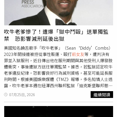
在遇到經濟困難時賣掉名車相助，體貼入微的照顧讓她至今
銘感於心。談及這段跨越年齡藩籬的感情為何走入歷史，
Coco坦言起因於一次行山活動，當時謝賢在登山過程中體
力透支，深刻意識到自己日漸衰老的身體機能與年輕的
Coco存在無法跨越的差距，因不願耽誤女方的未來與青
吹牛老爹慘了！遭爆「獄中鬥毆」送單獨監
春，才主動選擇放手、減少聯繫。面對這份體貼，Coco雖
禁 恐影響減刑延後出獄
然極度不捨，最終仍選擇尊重對方的決定，兩人最終以一個
深情的擁抱，為這段長達12年的深厚情誼畫下句點。不過，
美國知名饒舌歌手「吹牛老爹」（Sean‘Diddy’Combs）
Coco與謝賢這段刻骨銘心的經歷，也對她後來的感情生活
2023年間接連被控從事性販運、毆打
前女友
等，遭判決有
帶來深遠影響；她直言謝賢在自己生命中扮演著「如父、如
罪並入獄服刑，近日傳出他在服刑期間與其他受刑人爆發肢
兄、如友」的多重角色，給予了極致的寵愛，導致她分手後
體衝突，事後遭獄方送往單獨監禁。據悉，若監獄認定吹牛
在擇偶時常陷入尋找相同對象的困境，事後才發現這幾乎是
老爹違反紀律，恐影響良好行為減刑資格，甚至可能延長服
無法複製的條件。
刑時間。根據美國娛樂媒體《TMZ》報導，多名知情人士透
露，吹牛老爹本週在紐澤西州聯邦監獄「迪克斯堡聯邦懲教
所（FCI Fort Dix）」內，因遭另名受刑人言語挑釁，雙方
繼續閱讀
07月25日, 2026
隨後爆發衝突。消息指出，2人先是互相推擠，接著揮拳爆
發全武行，現場一度陷入混亂。知情人士表示，吹牛老爹在
衝突中並未落居下風，不過監獄管理人員很快趕抵現場將2
人分開，並迅速平息事件。報導指出，衝突發生後，吹牛老