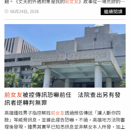
題。《丈夫的外遇對象是我的
前女友
》故事從一場荒謬的婚
姻背叛展開。劇中小三「麗華」因不滿高中遭遇背叛而展開
繼續閱讀
06月24日, 2026
復仇計畫，卻不知道正宮「紗美」當年的冷酷轉身，其實是
為了保護她才獨自吞下的殘酷秘密。隨著誤會解開、仇恨消
散，兩人在窒息的拉扯中難掩彼此的思念。在尷尬的身份下
重燃舊情，展開令人無法自拔的「二次心動」，危險又迷人
的情節反轉成為本劇最吸睛的看點。根據 GagaOOLala 參考
指標性資料網 MyDramaList 的數據趨勢觀測，亞洲 GL 內容
總數展現出驚人的成長軌跡，從 2015 年的僅 15 部，到近
年已暴增至 113 部以上。曾於 2023 年面臨短暫萎縮的 GL
內容，更在 2025 年上演戲劇性的 V 型反轉，全球市場規模
以近乎垂直的曲線增長將近八倍，迎來前所未見的爆發性成
長。
前女友
被控傳訊恐嚇前任 法院查出另有發
訊者逆轉判無罪
高雄鍾姓男子指控蔡姓
前女友
透過微信傳送「讓人斷你四
肢」等威脅訊息，並據此提告恐嚇。不過，高雄地方法院審
理後發現，鍾男其實早已知悉訊息並非蔡女本人所發，加上