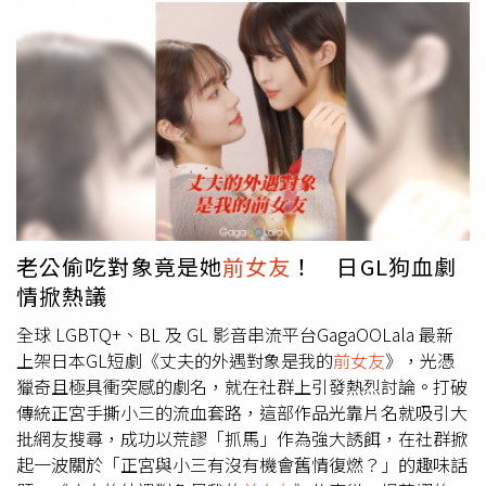
的面相。這次拍攝對大元而言更具備圓夢意義，她透露這是
自己時隔13年再度與前輩嚴藝文合作；看著對方從演員蛻變
為導演，大元盛讚嚴藝文依舊保持著當年的可愛與熱情，但
也多了幾分導演的威嚴。另外，大元形容嚴藝文的作品總是
溫暖、真實又好笑，又能深刻戳中觀眾內心，引發滿滿共
鳴。有不少網友看到大元發文才知道是她，紛紛驚呼她在劇
中漂亮到認不出來。（圖／翻攝自Instagram／dayuanlin）
文末大元向劇組表達謝意，直言能與如此優秀的團隊合作何
其幸福，也感謝拍攝期間所有工作人員的照顧。此外，身為
忠實觀眾的她也不忘強力推銷，透露自己現在每天都在和身
老公偷吃對象竟是她
前女友
！ 日GL狗血劇
邊的人討論劇情，並熱情喊話還沒觀看的粉絲趕快跟上腳
情掀熱議
步。因為大元在劇中有跨坐在朱軒洋腿上熱吻，大膽演出驚
艷不少觀眾，在大元的貼文底下有粉絲和網友紛紛留言表
全球 LGBTQ+、BL 及 GL 影音串流平台GagaOOLala 最新
示，「漂亮到不行」、「居然沒認出來是妳」、「這位小記
上架日本GL短劇《丈夫的外遇對象是我的
前女友
》，光憑
者也太漂亮了吧！」、「漂亮到我認不出來」、「原來是大
獵奇且極具衝突感的劇名，就在社群上引發熱烈討論。打破
元，難怪一直覺得很面熟」。 在 Instagram 查看這則貼文
傳統正宮手撕小三的流血套路，這部作品光靠片名就吸引大
從 Instagram 分享的貼文
批網友搜尋，成功以荒謬「抓馬」作為強大誘餌，在社群掀
起一波關於「正宮與小三有沒有機會舊情復燃？」的趣味話