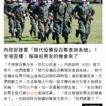
著她的精神。」而顏曉筠認為這個角色跟她本人也有著相似
之處，「容易因為過度友善被他人誤以為可以被針對，甚至
是毫無底線的欺負。」至於被問到是否會跟「夏如馨」一
樣，接受和舊情人住樓上樓下，顏曉筠沒有正面回應，「應
該說會尊重他人的選擇，因為未來對方的一切已和我毫不相
關。」這次飾演的角色具有通靈體質，會幫人算命，現實生
活中，顏曉筠認為算命是一種促使人們對未來的不確定性跟
未知命運的好奇動力，「與其說是算命，不如說是找尋個人
人生題目和縮小範圍找尋答案。」顏曉筠自己也曾有算命的
內政部建置「替代役備役召集查詢系統」！
經驗，但聽到的答案其實都比較籠統，所以聽了之後不會特
全場歪樓：報復前男友的機會來了
別糾結。這次演出中視《樓上樓下》，顏曉筠也將挑戰「媽
媽」一角，未婚的她認為世上的媽媽是千百樣，「我所飾演
「不用等召集令來，你可以先查。」內政部昨（6日）發文
的母親偏向以聆聽和交流為出發點」。而她自己私下和母親
表示，他們建置了「替代役備役召集預告查詢系統」，替代
的互動，會是直接表現在行動上，「例如她想吃什麼、她想
役備役役男可線上查詢召訓類別與時程，提前掌握安排，方
做什麼，我都會安排時間陪她，她所做的事情我都會尊重，
便規劃工作、生活與個人行程。貼文曝光後也引發大批網友
但如果踩到雷點，還是會直接當面說，分析讓媽媽知道。」
笑稱，「你可以不查，但一定要幫你朋友查」、「全台灣的
顏曉筠聊到長大後她也曾經嘗試去擁抱父母，但感受到父母
前男友皆已被
前女友
查詢完畢」、「各位報復前男友的機會
對於這麼直接的行動其實沒有那麼自在，她就調整了方式。
來了」。內政部昨在臉書粉專發文表示，「我們建置了『替
顏曉筠如今在演藝圈有不少作品演出，她感性透露，「不管
代役備役召集預告查詢系統』，替代役備役役男可線上查詢