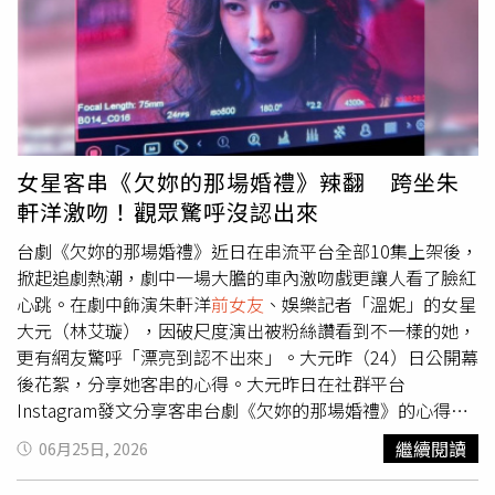
李姓警員休假路過，見狀立即上前制止，不料也遭辣椒水噴
灑，導致左耳紅腫並疑似化學性皮膚炎。犯案後，兩人分別
搭乘計程車逃離現場。警方追查發現，林男的楊姓友人曾連
續兩天開車載林男南下高雄勘查路線，案發前還借手機讓林
男聯絡計程車，事後又載林男前往嘉義市文化公園公廁，由
林男支付車資給涉案的「鐵鎚男」，因此遭檢方依共同傷害
罪嫌起訴。不過，楊男審理時否認犯罪，強調只是基於朋友
女星客串《欠妳的那場婚禮》辣翻 跨坐朱
情誼載林男南下，借手機也是因林男手機欠費無法撥打電
軒洋激吻！觀眾驚呼沒認出來
話，完全不知道對方要犯案；林男也證稱，自己從未向楊男
透露真正目的，一切都是因感情糾紛而起。法官檢視相關事
台劇《欠妳的那場婚禮》近日在串流平台全部10集上架後，
證後認為，楊男雖曾駕車載送、借手機叫車及接送林男，但
掀起追劇熱潮，劇中一場大膽的車內激吻戲更讓人看了臉紅
其活動位置距離案發地點仍有一段距離，且檢方提出的證據
心跳。在劇中飾演朱軒洋
前女友
、娛樂記者「溫妮」的女星
不足以證明楊男事前知悉攻擊計畫，或與林男有犯意聯絡，
大元（林艾璇），因破尺度演出被粉絲讚看到不一樣的她，
依無罪推定原則，判決楊男無罪，全案仍可上訴。
更有網友驚呼「漂亮到認不出來」。大元昨（24）日公開幕
後花絮，分享她客串的心得。大元昨日在社群平台
Instagram發文分享客串台劇《欠妳的那場婚禮》的心得，
她感性表示，雖然這次只有短暫客串幾場戲，但過程玩得非
繼續閱讀
06月25日, 2026
常過癮，甚至直呼「還想繼續演下去」。大元笑稱自己在劇
中是「捲髮大奶妹代表」，感謝這部作品激發出她截然不同