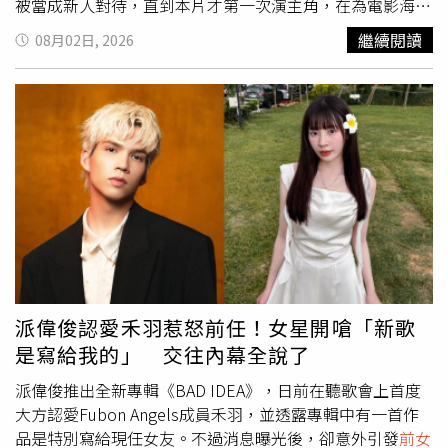
被當成新人對待，直到本片才第一次演主角，在為電影海報
簽名時他透露「台灣隊長」陳傑憲曾是他的房東：「我跟他
繼續閱讀
08月02日, 2026
們家租過房子，他還送過我簽名球，希望未來我的簽名也會
有粉絲珍藏。」郭子豪在《明日的過客》中與睽違多年的
前
女友
陳妤重逢，再度牽動青春回憶與秘密。（圖／光年映畫
提供）郭子豪家裡開樂器行，從小家中就培養他學樂器希望
他能走上音樂的路子，或繼承家中的事業，不過他坦言自己
不愛念書，英文也很爛，卻賭氣跑去英國念肢體劇場，家裡
非常反對，覺得學那些沒出息，「我有特別找那種幾乎沒什
麼華人的，全班都是國際學生，每天一直逼自己用英文對
話，那一年練的英文抵上在台灣亂唸好多年。」原來也想過
要待在英國找機會，但異鄉總是不比故鄉熟悉花費又大，所
以他最後仍是回台灣繼續他的演員之路。為了支撐演員夢，
郭子豪一直在打工兼差維持生計。（圖／侯世駿攝）這些年
派偉俊認愛禾羽惹怒前任！女星開嗆「新歌
為了支撐自己的夢想，又必須兼顧生計，郭子豪打過十幾二
是寫給我的」 交往內幕全說了
十份不同的工，到現在都還兼職早餐店和手搖飲店的工作，
過去也幹過包括展場工讀、瑜伽教室櫃台、酒吧等，甚至還
派偉俊推出全新專輯《BAD IDEA》，日前在聽歌會上首度
曾在吳宗憲投資過的燒餅店工作：「那時候常常早上五點多
大方認愛Fubon Angels成員禾羽，並透露專輯中有一首作
就要上班，一天要包六、七百個燒餅，有時候真的會包到害
品是特別寫給現任女友。不過消息曝光後，卻意外引發
前女