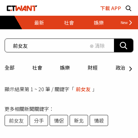
跳至主要內容區塊
下載 APP
最新
社會
娛樂
財經
⊗ 清除
全部
社會
娛樂
財經
政治
顯示結果第 1 ~ 20 筆 / 關鍵字「
前女友
」
更多相關新聞關鍵字：
前女友
分手
情侶
新北
情殺