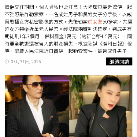
雖然在片中不是一對，但年齡相近朝夕相處也建立不錯的交
再被你折磨和消費了！」她表示，是在朋友通知下才知道派
情侶交往期間，個人隱私也要注意！大陸廣東最近驚傳一起
情。（圖／侯世駿攝）直到這次《明日的過客》終於熬到主
偉俊的新歌及相關發文，也因此發現不少粉絲誤以為歌曲是
不雅照敲詐勒索案，一名成姓男子和吳姓女子分手後，以威
角，郭子豪透露這是一個很特別的經驗，「因為劇本是導演
寫給現任女友。黃琳媛公開跟派偉俊交往時的狀況。（圖／
脅散播女方私密影像的方式，先後勒索
前女友
50多次，共逼
自己的故事，我演的角色就是導演的經歷，因此我花了半年
翻攝臉書／黃琳媛）黃琳媛最後再度發文喊話：「即便分手
迫女方轉帳近萬元人民幣。經法院兩審判決確定，判成男有
的時間跟導演和在一起，沒事就找他吃飯聊天，了解導演這
了，這些行為真的讓我非常不舒服，分手可以至少做到該有
期徒刑1年3個月，併科罰金1萬元（約新台幣4.5萬元），同
個人和故事的背景，導演旅法的經歷也讓我回想起在英國的
的尊重嗎？可以不要借花獻佛再把我當題材了嗎？或者是你
時要全數退還被害人的財產損失。根據陸媒《廣州日報》報
時光」，郭子豪透露光是大量排練就排了一個多月，演員們
今晚就好好發寫給你女朋友的歌可以嗎？只要你不做這些不
導，肇慶人民法院近日審結一起勒索案件，被告成性男子與
碰撞出什麼新的想法都會當場去試，因此在正式拍攝過程中
尊重別人的行為我都覺得一切就算了。 算我倒楣。」貼文
原告吳姓女子曾是情侶關係，戀愛期間成男拍攝並保存吳女
繼續閱讀
07月31日, 2026
幾乎沒有太多NG，很多都是一次完成，「導演不讓我們看
曝光後迅速掀起討論，不少網友關注雙方昔日戀情，也關心
大量私密影像。兩人分手後，成男以私密影像向吳女勒索50
回放，我們也很信任導演，就像是一個我們集體創作的作
派偉俊是否會出面回應相關指控。對於
前女友
的發文內容，
多次，不法獲取9766.5元（約新台幣44000元）。肇慶人民
品。」郭子豪坦言因為多年來的挫折，一開始自信心明顯不
派偉俊並未正面回應交往期間的指控，而是在社群平台分享
法院一審審理後，認定成男行為已構成敲詐勒索罪，依法判
足，但導演郭承衢給他滿滿的情緒價值，讓他激發出令人驚
新歌〈穿上你的愛〉，並寫下：「去年下的那場雪就讓它留
處有期徒刑1年3個月，併科罰金1萬元（約新台幣4.5萬
艷的表現。電影《明日的過客》8月7日上映。郭子豪面對工
在去年，今年夏天戀愛就聽這首。」藉此表明真正寫給現任
元），同時責令其必須全數退賠受害人所遭受的財產損失。
作壓力或情緒低潮，蒐集吉伊卡哇周邊讓他覺得很解壓。
禾羽的作品為〈穿上你的愛〉。禾羽也現身留言力挺，寫
但被告不服判決並提起上訴，近日經二審法院審理後，認為
（圖／侯世駿攝）
下：「單曲循環中，喜歡。」至於派偉俊所屬杰威爾音樂則
一審判決事實清楚、適用法律正確且量刑適當，因此駁回上
回應：「謝謝大家關心，專輯裡唯一寫給他人的歌曲是〈穿
訴並維持原判。目前該起案件的判決已正式生效，成男必須
上你的愛〉，如有不實言論，公司將保留法律追訴權。」黃
入監服刑並承擔相應法律責任。對此，警方特別呼籲，無論
琳媛自爆和派偉俊曾交往過。（圖／翻攝Threads
在何種關係下，切勿隨意拍攝、保存或持有他人的私密影