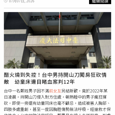
繼續閱讀
07月07日, 2026
是國標舞也好，戲劇也好，已默默地累積許多經驗，希望他
召訓類別與時程，提前掌握安排，方便規劃工作、生活與個
們會覺得女兒是讓他們感到驕傲的。」由顏曉筠攜手柯叔
人行程。」內政部續稱，現在不只召集資訊更透明，替代役
元、翁家明、龍語申、林宜禾等一同演出的中視自製八點檔
照顧也持續升級。從今年7月1日起，替代役團膳主副食費全
《樓上樓下》自7月29日起周一至周五晚間8點播出。中視
面調增，依服勤地區調整為每月4,560元至5,580元不等，本
八點檔《樓上樓下》演員(右起)柯叔元、翁家明、顏曉筠。
島地區最高調幅達18.75%，過去10年，累計調升最高達5
（圖／中視）
成，讓訓練期間的營養補給更充足。貼文強調，替代役不只
是服役，也是投入防災、救災、災後復原與民力支援的重要
力量。政府持續精進召集作業、訓練內容與生活照顧，讓役
男安心服役，家屬也更放心，「當過替代役的你，記得上系
統查一下，早一點知道，安排更安心。」沒想到消息曝光後
也引發網友歪樓笑稱，「你可以不查，但一定要幫你朋友
查」、「以下開放幫朋友查」、「全台灣的前男友皆已被
前
醋火燒到失控！台中男持開山刀闖房狂砍情
女友
查詢完畢」、「各位報復前男友的機會來了」、「我一
敵 幼童床邊目睹血案判12年
定要幫我朋友查一下」、「妳可以不查，但一定要幫渣男前
任查」。也有許多網友直呼，這根本不是查詢系統，「我一
台中一名鄭姓男子因不滿
前女友
另結新歡，竟於2022年某
直以為這是教召報名系統」、「小編打錯囉，應該是：『不
日凌晨，持開山刀侵入對方住處，朝熟睡中的男子瘋狂揮
用等召集令來，你可以先報名。』」、「這真的不是登錄系
砍，即使一旁還有幼童同床也毫不顧忌，造成被害人胸部、
統嗎？」、「明明就是報名系統」、「你可以不查，但查了
四肢多處重創，甚至一度因胸腔傷勢無法呼吸，經搶救才保