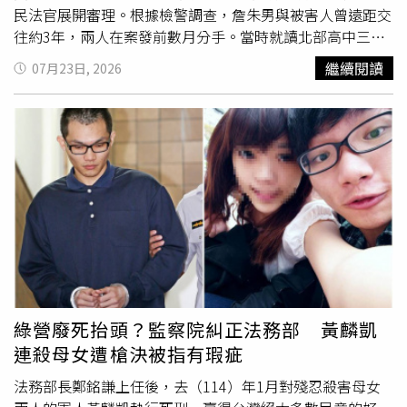
民法官展開審理。根據檢警調查，詹朱男與被害人曾遠距交
往約3年，兩人在案發前數月分手。當時就讀北部高中三年
級的詹女，成績優異、曾擔任校內儀隊，也已錄取大學，正
繼續閱讀
07月23日, 2026
準備迎接新生活；然而詹朱男始終無法接受分手，於2025
年5月10日以歸還寵物鼠為由，將她從桃園約到台中南屯區
見面。被害人詹女擔心對方情緒失控，特地請學長陪同南
下，但仍獨自前往約定地點，詹朱男涉嫌預先攜帶水果刀及
摺疊刀，見面後先搭住她肩膀，再朝胸口等要害猛刺，導致
肺部破裂、大量失血，送醫後仍傷重不治。檢方偵查後依殺
人罪起訴，並認定詹朱男犯案前已預先攜帶刀械、設局約
人，屬於預謀犯案。不過在23日準備程序庭中，被告辯護人
主張起訴書使用「預謀」字眼恐有預斷之虞，聲請法院刪除
相關記載。公訴檢察官則表示，「預謀」是檢方起訴的重要
論證基礎，既已依此方向起訴，就必須在審理中負起完整舉
證責任，若刪除將影響整體起訴架構，因此不同意更動。庭
綠營廢死抬頭？監察院糾正法務部 黃麟凱
訊時，審判長吳孟潔當庭詢問詹朱男對起訴內容的意見，他
連殺母女遭槍決被指有瑕疵
回應「除了預謀之外，其餘都承認」。法院也整理後續審理
重點，包括詹朱男犯案動機、是否屬預謀殺人、是否符合
法務部長鄭銘謙上任後，去（114）年1月對殘忍殺害母女