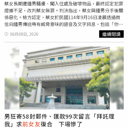
蔡女長期遭鍾男騷擾、闖入住處及破壞物品，最終認定犯罪
證據不足，改判蔡女無罪。判決指出，蔡女與鍾男分手後關
係惡化。檢方認定，蔡女於民國114年9月16日凌晨透過微
信向鍾男傳送帶有威脅意味的語音及文字訊息，包括「你好
膽再來亂一次，我讓人斷你四肢」及「你試試看」等內容，
繼續閱讀
06月08日, 2026
涉嫌以言語恐嚇對方，因此依恐嚇危害安全罪提起公訴。然
而，高雄地院合議庭法官檢視雙方對話紀錄後發現，鍾男收
到訊息後並未表現出害怕或驚慌，反而立即回覆「用你自己
的帳號來談，不要用她的啦！」；法官認為，此回應顯示鍾
男當下便已清楚知道，發送訊息者並非蔡女，而是另有其
人。蔡女則在法庭上表示，案發當時她持續遭鍾男糾纏騷
擾，現任男友因看不慣其行為，才一時情緒激動拿起她的手
機與鍾男對話、互相叫陣，相關威脅內容並非出自她本人。
此外，蔡女也提出相關對話紀錄作為佐證，指出鍾男曾於同
年9月初未經允許進入她住處，甚至持刀毀損屋內物品。事
後鍾男傳訊道歉，坦承因不滿其他男性出入蔡女住處而失控
行事。法官審酌整體事證認為，蔡女長期處於遭前男友騷擾
男狂寄58封郵件、匯款99次留言「拜託理
與恐嚇的壓力環境中，精神負擔沉重。案發當下，她對男友
我」求
前女友
復合 下場慘了
搶奪手機發訊的行為未能及時制止，尚難據此認定具有恐嚇