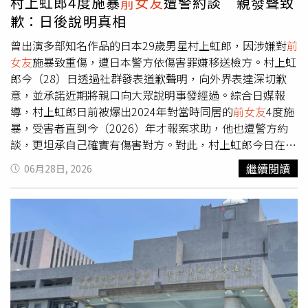
村上虹郎4度施暴
前女友
遭警約談 親發聲致
絲見面會，話題不斷。熟齡女團F40成員Cony早年與兩名好
歉：日後說明真相
友合夥創業，未料其中一名閨蜜合夥人突然失聯並捲走資
金，公司隨之陷入財務危機，留下數千萬元債務，由於公司
曾出演多部知名作品的日本29歲男星村上虹郎，因涉嫌對
前
多數業務實際由她負責，後續也因此涉入司法案件並被判刑
女友
施暴致重傷，遭日本警方依傷害罪嫌移送檢方。村上虹
7年，2015年入獄服刑4年。出獄後，她被前夫提離婚，度
郎今（28）日透過社群發表道歉聲明，向外界表達深切歉
過一陣低潮期後，在網路認識新疆籍現任丈夫並閃婚重啟生
意，並承諾近期將親口向大眾說明事發經過。綜合日媒報
活。去年她加入由「財富女神」王宥忻操刀打造的台灣熟齡
導，村上虹郎日前被爆出2024年對當時同居的
前女友
4度施
女團F40，主打成員皆為年過40歲且擁有離婚或人生轉折經
暴，受害者直到今（2026）年才報案求助，他也遭警方約
歷的女性，希望透過4位成員的生命故事，傳遞「不管幾歲
談，更坦承自己確實有傷害對方。對此，村上虹郎今日在社
都能再次綻放」的正能量訊息。
群平台Instagram發表道歉聲明，「這次事件讓相關人員與
繼續閱讀
06月28日, 2026
粉絲感到擔憂及困擾，我感到十分抱歉。」他強調，為了支
持他的人，日後定會親自交代細節。而村上虹郎所屬經紀公
司則回應，村上與
前女友
確實曾發生糾紛，目前仍在確認事
實真相，但初步了解是「為了阻止女方的問題行為，才導致
言行過當」。回顧村上虹郎施暴事件，據警方調查，此案發
生在2024年3月至5月間，村上虹郎在東京澀谷區的住處，4
度對當時同居的
前女友
施暴，包含拉扯頭髮、撞擊窗戶等，
導致女方受到重傷，需休養超過一個月才痊癒。受害者於今