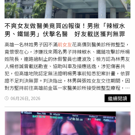
年初向警視廳報案求助，警方隨即展開調查。面對警方約
談，村上坦承犯行，直言「確實有讓對方受傷」。1997年
出生於東京的村上虹郎，是已離婚的演員村上淳和歌手UA
之子，為日本備受矚目的新生代實力派演員。過去曾參與多
不爽女友做醫美竟買凶報復！男揪「辣椒水
部話題之作，包含NHK晨間劇《來吧！靠過來》及Netflix熱
男、鐵鎚男」伏擊名醫 好友載送獲判無罪
門影集《今際之國的闖關者》等，更曾榮獲日本電影學院獎
優秀男配角獎。如今爆發施暴醜聞，重創個人形象。◎尊重
高雄一名林姓男子因不滿
前女友
花高價到醫美診所微整型，
身體自主權，請撥打113、110。 在 Instagram 查看這則貼
竟懷恨在心，涉嫌找來兩名男子持辣椒水、鐵鎚攻擊診所楊
文 從 Instagram 分享的貼文
姓院長，連路過制止的休假警員也遭波及；檢方認為林男友
人楊修誠曾載送勘查、協助叫車及接應逃逸，涉犯傷害共
犯，但高雄地院認定無法證明楊男事前知悉犯案計畫，依罪
證不足判決無罪。判決指出，林男與張姓女友交往期間，因
對方堅持前往高雄前金區一家醫美診所接受微整型療程，且
認為診所收費過高，雙方因此爆發激烈爭執，最終分手。林
繼續閱讀
06月26日, 2026
男事後始終無法釋懷，與友人談及此事時萌生報復念頭，找
來綽號「辣椒水男」及「鐵鎚男」兩名男子，策劃教訓診所
楊姓院長。2023年8月30日晚間7時許，兩名男子事先埋伏
在診所外，待楊姓醫師步出診所後，立即持辣椒水及鐵鎚攻
擊，造成楊男背部、右手等處擦挫傷。當時一名新興警分局