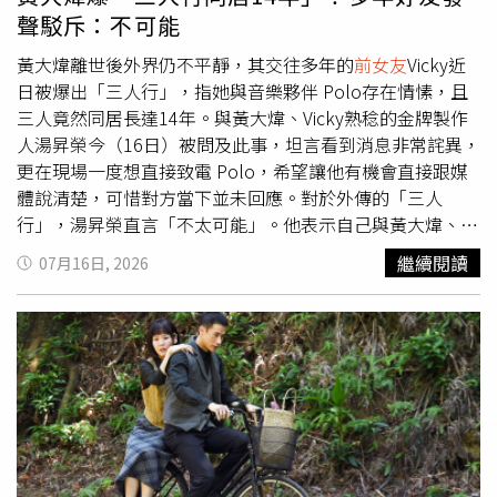
黃男落網時提到王女，還冷冷回答：「勒到她的鼻血都噴出
聲駁斥：不可能
來了！」令人不寒而慄，一、二審和更一審都判黃男死
刑 ， 最後判處死刑定讞 。王父痛失兩名至親，歷次受訪皆
黃大煒離世後外界仍不平靜，其交往多年的
前女友
Vicky近
呼籲法官速審速結，趕快槍斃殺人兇手。王父說，黃麟凱無
日被爆出「三人行」，指她與音樂夥伴 Polo存在情愫，且
教化可能，判100個死刑也不為過，案發後，家人立刻搬
三人竟然同居長達14年。與黃大煒、Vicky熟稔的金牌製作
家，但王女的3個姊姊一直活在陰影中，現在還在接受心理
人湯昇榮今（16日）被問及此事，坦言看到消息非常詫異，
輔導，若黃男未判死刑再回來找他們，「怎麼辦？」法務部
更在現場一度想直接致電 Polo，希望讓他有機會直接跟媒
長鄭銘謙去年初執行死刑，王父感嘆正義終於來臨，雖晚未
體說清楚，可惜對方當下並未回應。對於外傳的「三人
遲。
行」，湯昇榮直言「不太可能」。他表示自己與黃大煒、
Vicky認識超過二十五年，「我自己長期跟他們相處，這兩
繼續閱讀
07月16日, 2026
年我跟 Polo 很好，大家都是因為喜歡音樂玩在一起。Vicky
姐身體比較不好，但她總是表現得很堅強。我剛剛看到這個
（三人行）消息，我是完全不相信的。」湯昇榮更直白形
容，在他們的相處模式中，「Polo 就是小弟啊！」至於
Polo 到底有沒有其他另一半，湯昇榮表示不清楚，因為大
家每次碰面都是他們三人一起出現。湯昇榮坦言，得知黃大
煒過世的消息時大家都非常震驚（Shock），「走的時候，
第一個傳訊息給我的是鈞甯，大家都覺得怎麼會這樣子？」
他透露，這陣子一直試圖聯絡 Vicky，換了三種聯絡方式、