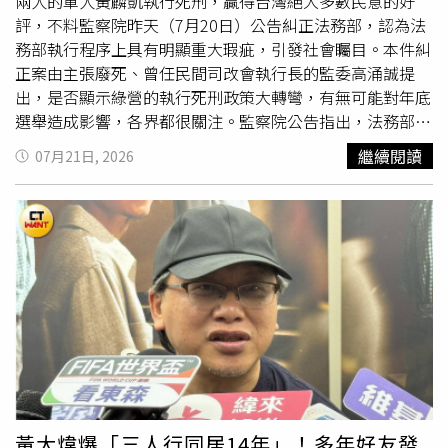
《刑法》第19條辨識與控制能力減刑規定、是否成立自首，
兩人的軍人黃麟凱執行死刑，贏得台灣絕大多數民意的好
以及有無《刑法》第59條情堪憫恕減刑適用等爭點，全案預
評，不料監察院昨天（7月20日）公告糾正法務部，認為法
定自9月14日起由國民法官法庭進入審理程序。
務部執行程序上具有明顯重大瑕疵，引發社會矚目。本件糾
正案由主張廢死、曾任民間司改會執行長的監委高涌誠提
出，是否顯示綠營的執行死刑政策大轉彎，有無可能對年底
選舉造成影響，各界都很關注。監察院公告指出，法務部
114年4月16日發布修正「執行死刑規則」，但草案預告期
繼續閱讀
07月21日, 2026
間僅有10日(如含例假日在內共14日)，不符合行政院秘書長
112年10月23日函釋得例外可縮短預告期間之情事，程序上
具有明顯重大瑕疵，對死刑犯提起特別救濟權利更為嚴格，
明顯牴觸憲法法庭113年憲判字第8號判決，以及公民與政
治權利國際公約第6條，且對執行死刑前應確認受刑人是否
有「受刑能力」，立法尚未修正就對黃麟凱執行死刑，嚴重
違反正當法律程序，確有重大違失案。去年遭執行死刑的黃
麟凱犯案時23歲，服役時不滿王姓
前女友
堅決分手，王女並
向黃男索討20萬元借款，2013年10月1日下午，黃男戴頭套
潛入王家，先用童軍繩絞殺王母，埋伏屋內伴屍1小時，再
逼下班返家的王女打「分手砲」後，用童軍繩將她勒死。黃
男行凶後逃到頂樓水塔旁藏匿4個多小時，仍被警方逮獲，
黃大煒爆「三人行同居14年」！多年好友發