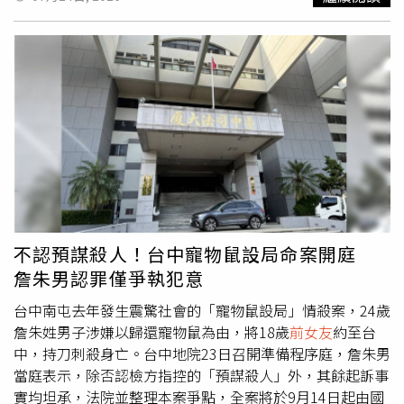
象穩定，無生命危險。汐止分局立即成立專案小組，調閱監
視器掌握犯嫌逃逸路線，案發後2小時將犯嫌逮捕到案，許
男供稱他不滿
前女友
與余男交往，這才透過張姓共同友人將
他約出並攻擊，許嫌和張嫌則被依《刑法》殺人未遂罪嫌送
辦，相關案情仍須釐清。
不認預謀殺人！台中寵物鼠設局命案開庭
詹朱男認罪僅爭執犯意
台中南屯去年發生震驚社會的「寵物鼠設局」情殺案，24歲
詹朱姓男子涉嫌以歸還寵物鼠為由，將18歲
前女友
約至台
中，持刀刺殺身亡。台中地院23日召開準備程序庭，詹朱男
當庭表示，除否認檢方指控的「預謀殺人」外，其餘起訴事
實均坦承，法院並整理本案爭點，全案將於9月14日起由國