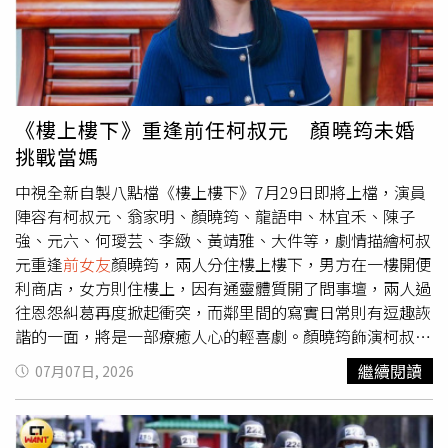
滾山坡的鏡頭，是由專業替身完成，但盧彥澤和何宜珊，仍
需拍攝騰空飛起的鏡頭。盧彥澤利用敏捷的運動神經，配合
導演要求，一次次調整動作細節，精準控制鏡頭需要的跳躍
角度與高度；何宜珊拍攝前緊張直呼：「我心臟跳好快。」
不過最後也克服心中恐懼完成，讓盧彥澤忍不住大讚：「她
《樓上樓下》重逢前任柯叔元 顏曉筠未婚
真的跳得很好，很有勇氣，做得非常棒。」盧彥澤與何宜珊
挑戰當媽
苦中作樂合照。（圖／台視）此外，當天氣溫逼近40度體感
高溫，盧彥澤還得穿著厚重三件式西裝在山區來回奔跑、騎
中視全新自製八點檔《樓上樓下》7月29日即將上檔，演員
車，汗水幾乎浸透全身，只能抱著兩公升寶特瓶不停補水。
陣容有柯叔元、翁家明、顏曉筠、龍語申、林宜禾、陳子
他苦笑說：「我現在全身都是濕的。」拍完後兩人也畫上逼
強、元六、何璦芸、李緻、黃靖雅、大件等，劇情描繪柯叔
真的傷妝躺在山坡地上繼續拍攝，盧彥澤笑說原本覺得躺著
元重逢
前女友
顏曉筠，兩人分住樓上樓下，男方在一樓開便
很舒服，沒想到一直感覺有蟲子想爬進耳朵，讓他癢到差點
利商店，女方則住樓上，因有通靈體質開了問事壇，兩人過
伸手去撥。
往恩怨糾葛再度掀起衝突，而鄰里間的寫實日常則有逗趣詼
諧的一面，將是一部療癒人心的輕喜劇。顏曉筠飾演柯叔元
的
前女友
「夏如馨」，演出前她反覆咀嚼角色的心境變化，
繼續閱讀
07月07日, 2026
「在經過深愛的人誤會和承受痛苦後，雖然毅然決然地躲起
來療傷，但骨子裡的勇敢還是存在的，當時的她像隻受傷的
小鹿躺在偌大的森林裡，痛苦時身旁伴隨著美麗的花草支撐