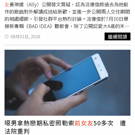
怕，可惜當時都沒有見過憲哥，只有姍儒來過店裡。」由於
友
黃琳媛（Ally）公開發文質疑，認為派偉俊將過去為她創
有時試鏡或拍戲來得臨時，他只能請假，但不能要求每個老
作的歌曲對外解讀成送給新歡，並進一步公開兩人交往期間
闆都要理解，所以在上班的時候，我總是盡量多做一點事
的相處細節，引發社群平台熱烈討論。派偉俊於7月30日舉
情，大家不想倒垃圾我就去倒，不想外送那就我去，平時多
辦新專輯《BAD IDEA》聽歌會，除了公開認愛大4歲的禾
做這些，只是希望當我臨時請假的時候，不要給大家帶來太
羽，透露兩人交往約3個月，也分享戀愛後創作靈感增加，
繼續閱讀
08月01日, 2026
多困擾。」在《明日的過客》中郭子豪與陳妤有不少親密感
笑說現在「開心的歌變多了」，並表示專輯裡有一首歌是獻
情戲，但他坦言一開始他自信不足。（圖／光年映畫提供）
給女友。當媒體追問是哪一首作品時，他僅回應：「你們猜
但辛苦了多年仍然處於等通知、跑龍套的階段，郭子豪有次
啊！」並未進一步說明。未料，這番發言曝光後，黃琳媛隨
收工後騎車返家，忽然悲從中來崩潰暴哭，不知道自己到底
即在派偉俊的Threads留言表示：「哈囉，我們分手也是不
在幹嘛，甚至很多次都是被「拗」去拍一個錢很少或很小的
歡而散，你可不可以不要在前一天開記者會時說專輯裡有其
角色，「對方都會說這次拜託救火一下，下次有好的機會一
中一首歌要寫給女友，結果隔天發佈去年寫給我的歌，讓你
定會先找我，但之後他們要拍什麼比較好的其實也都沒有再
這些粉絲誤會是這一首啊？」她認為派偉俊發表的〈去年下
找我，我真的不知道我該不該繼續下去」，聽得一旁的毛祁
的那場雪〉，其實是兩人去年交往期間所創作的歌曲，因此
芸也忍不住驚呼：「你這也太卑微了吧！」爸爸從過去的極
還公開當時討論歌曲的對話截圖，希望外界不要誤會歌曲創
力反對，到現在知道反對無效也管不了，但還是會問他「你
作背景。除了質疑歌曲歸屬外，黃琳媛也公開兩人交往期間
要不要帶個樂器去台北沒事彈彈？」雖然不願意跟家裡伸
的相處狀況，直言：「況且交往的時候你真的沒有對我很
手，但媽媽偶爾還是會不忍心塞點錢給他，捨不得他把自己
好，什麼錢都跟我斤斤計較，嫌棄我的朋友讓我很自卑，交
噁男拿熱戀期私密照勒索
前女友
50多次 遭
過得太苦，媽媽的話總能逼哭他。郭子豪現在仍持續兼職，
往時出國覺得自己很紅不牽我的手，為了追上你在電車上絆
法院重判
等待有更多的演出機會。（圖／侯世駿攝）郭子豪與毛祁芸
倒也根本沒發現還要我痛到叫一聲，都已經分手了我不想要