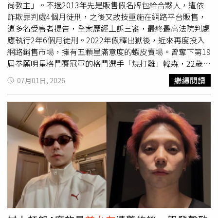
遂的「不確定故意」。法官另勘驗傷勢照片指出，被害人胸
尚教主」。不過2013年先是販售假名牌包給合夥人，遭依
口及四肢傷口深可見骨，部分皮肉外翻，現場及身體均布滿
詐欺罪判處4個月徒刑，之後又故技重施在網路平台販售，
大量血跡，足見鄭男下手極重。此外，案發時幼童就在一旁
遭多名受害者提告，全案歷經上訴三審，最終最高法院判處
睡覺，生命安全同樣暴露於高度危險之中，最終依殺人未遂
應執行2年6個月徒刑。2022年假釋出獄後，近來再度投入
罪判處鄭男有期徒刑12年。
網路銷售市場，擁有五顆星滿意度的蝦皮賣場。曾奪下第19
屆拳願明星格鬥賽冠軍的格鬥選手「燒打雞」韓森，22歲時
因涉及打架案件並被查獲持有槍枝，後續入獄服刑約7年，
繼續閱讀
07月01日, 2026
出獄後重返社會，轉向格鬥領域發展，累積實戰與知名度，
他更進一步將經驗轉化為創業動能，斥資約500萬元在台中
打造約70坪的「TWG格鬥俱樂部」健身房與拳館，走出不
同於過往的人生路線。網路紅人鄧佳華2023年在髮廊任職
期間涉嫌偷拍女設計師裙底影像，遭桃園地方法院依「無故
攝錄他人性影像罪」判處有期徒刑6個月、得易科罰金，案
件上訴後遭駁回，最終因無力納罰金於去年7月10日入監服
刑，並於今年1月9日刑滿出獄；重獲自由後，鄧佳華對外宣
告取得「新北市街頭藝人證照」，依公開資訊顯示可於新
北、台北、基隆及桃園市公告展演空間申請進行唱歌與跳舞
表演，證照效期至2028年1月19日，期間也與
前女友
「簡
簡」復合，並在4月推出合唱作品〈謝謝你的愛〉，還辦粉