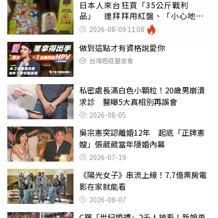
日本人來台狂買「35公斤戰利
品」 連拜拜用紅盤、「小心地
滑」告示牌也帶回家
2026-08-09 11:08
做到這點才有資格說愛你
台灣癌症基金會
私密處長滿白色小顆粒！20歲男崩潰
求診 醫曝5大真相別再誤會
2026-08-05
吳宗憲突認離婚12年 起底「正牌憲
嫂」張葳葳當年隱婚內幕
2026-07-19
《陽光女子》串流上線！7.7億票房電
影在家就能看
2026-08-07
C羅「世紀婚禮」2千人搶看！新娘車