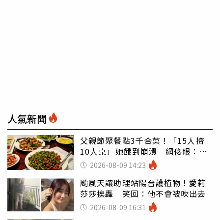
人氣新聞
父親節聚餐點3千合菜！「15人擠
10人桌」她餓到崩潰 網傻眼：讓
店家看笑話
2026-08-09 14:23
颱風天讓助理站陽台護植物！愛莉
莎莎挨轟 笑回：他不會被吹出去
2026-08-09 16:31