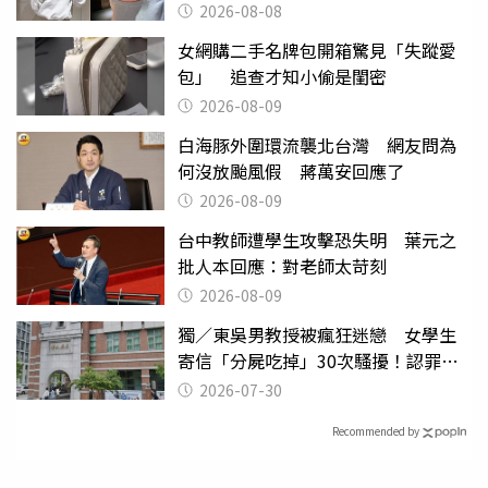
2026-08-08
女網購二手名牌包開箱驚見「失蹤愛
包」 追查才知小偷是閨密
2026-08-09
白海豚外圍環流襲北台灣 網友問為
何沒放颱風假 蔣萬安回應了
2026-08-09
台中教師遭學生攻擊恐失明 葉元之
批人本回應：對老師太苛刻
2026-08-09
獨／東吳男教授被瘋狂迷戀 女學生
寄信「分屍吃掉」30次騷擾！認罪免
關
2026-07-30
Recommended by