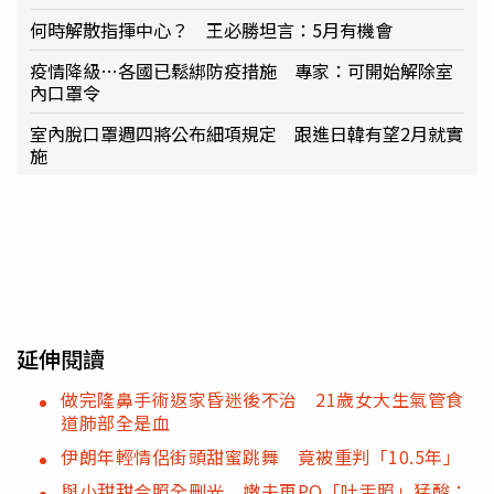
何時解散指揮中心？ 王必勝坦言：5月有機會
疫情降級…各國已鬆綁防疫措施 專家：可開始解除室
內口罩令
室內脫口罩週四將公布細項規定 跟進日韓有望2月就實
施
延伸閱讀
做完隆鼻手術返家昏迷後不治 21歲女大生氣管食
道肺部全是血
伊朗年輕情侶街頭甜蜜跳舞 竟被重判「10.5年」
與小甜甜合照全刪光 嫩夫再PO「吐舌照」猛酸：