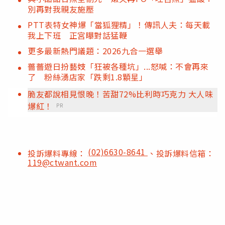
別再對我親友施壓
PTT表特女神爆「當狐狸精」！傳訊人夫：每天載
我上下班 正宮曝對話猛鞭
更多最新熱門議題：2026九合一選舉
薔薔遊日扮藝妓「狂被各種坑」...怒喊：不會再來
了 粉絲湧店家「跌剩1.8顆星」
脆友都說相見恨晚！苦甜72%比利時巧克力 大人味
爆紅！
PR
(02)6630-8641
投訴爆料專線：
、投訴爆料信箱：
119@ctwant.com