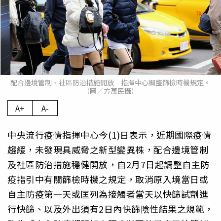
配合邊境管制、社區防治措施開放 指揮中心調整篩檢時機規定。
（圖／方萬民攝）
A+
A-
中央流行疫情指揮中心今(1)日表示，近期國際疫情
趨緩，未發現具威脅之新型變異株，配合邊境管制
及社區防治措施穩健開放，自2月7日起調整自主防
疫指引中有關篩檢時機之規定，取消原入境當日或
自主防疫第一天或匡列為接觸者當天以快篩試劑進
行快篩、以及外出須有2日內快篩陰性結果之規範，