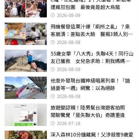
遭瘋狂包圍 最後竟是超大烏龍
2026-08-09
飛機餐發這果汁爆「廁所之亂」？乘
客崩潰：差點丟大臉 醫揭3類人別亂
喝
2026-08-08
55歲女攀「八大秀」失聯4天！同行山
友已獲救 女兒急求助：剩我媽媽還
沒找到
2026-08-08
他意外發現台鐵神級暗黑列車！「錯
過要等一週」網驚：以為絕跡
2026-08-08
旅遊變認親！陸男幫台灣遊客拍照
閒聊驚覺「是失聯大伯」奇蹟重逢
2026-07-18
深入森林10分鐘藏屍！父涉殺害9歲愛