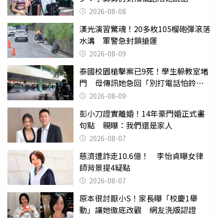
2026-08-08
漢光演習驚魂！20多枚105榴砲彈滾落
水溝 軍警急封鎖搶運
2026-08-09
泰國校園槍擊案已9死！學生躲教室堵
門 母傳訊她急回「別打電話怕鈴
響」
2026-08-09
彭小刀證實離婚！14年豪門婚正式畫
句點 親曝：我們還是家人
2026-08-07
慈濟遭詐走10.6億！ 李怡貞曝女律
師背景提4疑點
2026-08-07
原本很討厭小S！家長曝「校慶1舉
動」讓她徹底改觀 網友洗版認證