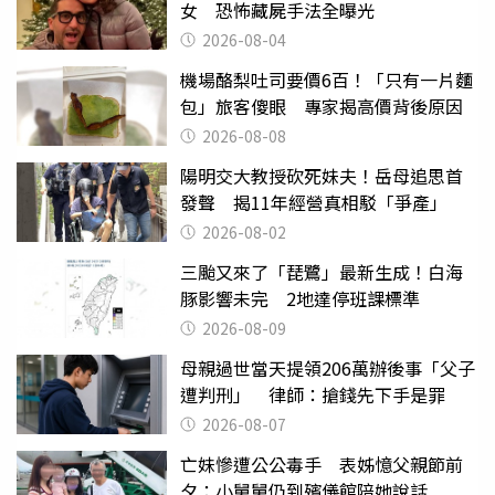
女 恐怖藏屍手法全曝光
2026-08-04
機場酪梨吐司要價6百！「只有一片麵
包」旅客傻眼 專家揭高價背後原因
2026-08-08
陽明交大教授砍死妹夫！岳母追思首
發聲 揭11年經營真相駁「爭產」
2026-08-02
三颱又來了「琵鷺」最新生成！白海
豚影響未完 2地達停班課標準
2026-08-09
母親過世當天提領206萬辦後事「父子
遭判刑」 律師：搶錢先下手是罪
2026-08-07
亡妹慘遭公公毒手 表姊憶父親節前
夕：小舅舅仍到殯儀館陪她說話