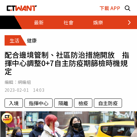
跳至主要內容區塊
下載 APP
最新
社會
娛樂
財經
生活
健康
配合邊境管制、社區防治措施開放 指
揮中心調整0+7自主防疫期篩檢時機規
定
編輯：
網編組
2023-02-01 14:03
入境
指揮中心
隔離
檢疫
自主防疫