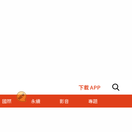
下載 APP
國際
永續
影音
專題