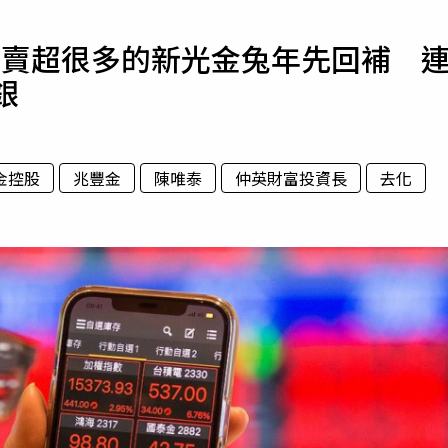
寵物
年賣超很多的新光金兔年先回補 
運勢
銀
運動
梅酒
金控股
兆豐金
陳唯泰
仲英財富投資長
去化