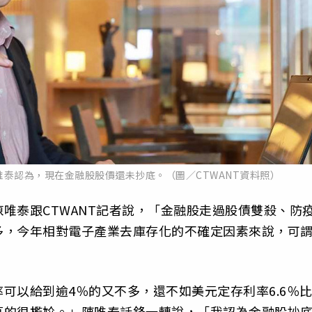
泰認為，現在金融股股價還未抄底。（圖／CTWANT資料照）
唯泰跟CTWANT記者說，「金融股走過股債雙殺、防
多，今年相對電子產業去庫存化的不確定因素來說，可
可以給到逾4％的又不多，還不如美元定存利率6.6％
真的很尷尬。」陳唯泰話鋒一轉說，「我認為金融股抄