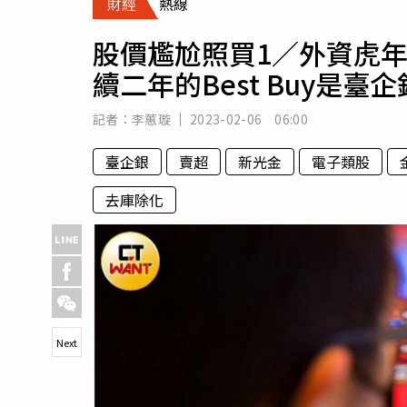
財經
熱線
人物
汽車
股價尷尬照買1／外資虎
專欄
續二年的Best Buy是臺企
房產新勢力
記者：
李蕙璇
2023-02-06 06:00
臺企銀
賣超
新光金
電子類股
去庫除化
Next