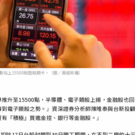
數站上15500點整點關卡。（圖／黃威彬攝）
推升至15500點，半導體、電子類股上揚，金融股也回
轉到電子類股之勢。」資深證券分析師陳唯泰與台新投
資有『積極』買進金控、銀行等金融股。」
月扣除17日台股封關到30日開工期間，在不到二周的十