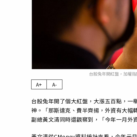
台股兔年開紅盤，加權指
A+
A-
台股兔年開了個大紅盤，大漲五百點，一舉
神。「那斯達克、費半齊揚，外資有大幅
副總黃文清同時還觀察到，「今年一月外
黃文清從CMoney資料統計來看，今年元