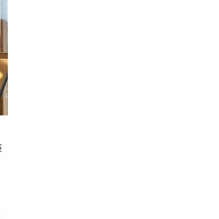
疫
謂
比
底