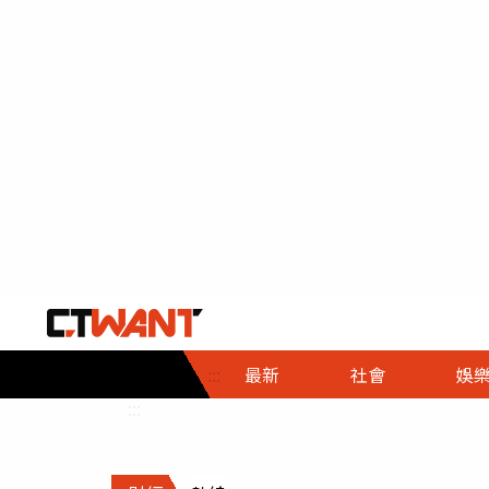
社會首頁
娛樂首頁
財經首頁
政
:::
最新
社會
娛
時事
即時
熱線
:::
直擊
大條
人物
調查
專題
３Ｃ