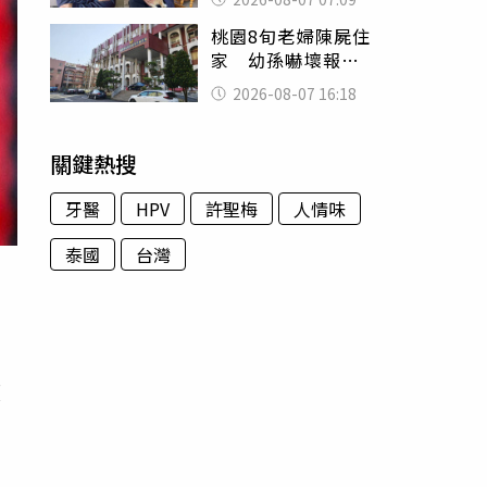
用鮮卑文寫詩？
桃園8旬老婦陳屍住
家 幼孫嚇壞報警
「公公殺了婆婆」
2026-08-07 16:18
關鍵熱搜
牙醫
HPV
許聖梅
人情味
泰國
台灣
顧
三