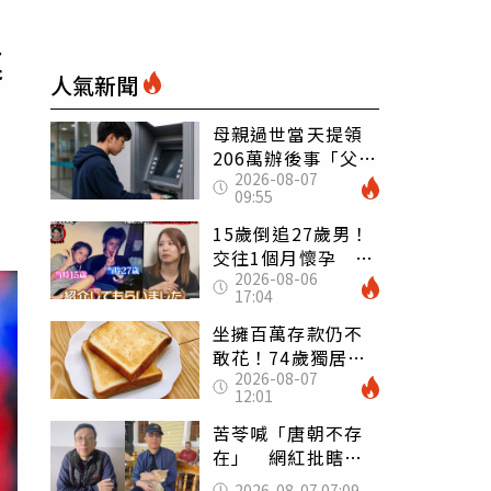
連
人氣新聞
母親過世當天提領
206萬辦後事「父子
2026-08-07
遭判刑」 律師：
09:55
搶錢先下手是罪
15歲倒追27歲男！
交往1個月懷孕 36
2026-08-06
歲當阿嬤故事曝光
17:04
坐擁百萬存款仍不
敢花！74歲獨居翁
2026-08-07
「1餐只吃1片吐
12:01
司」 半年後暴瘦
嚇壞女兒
苦苓喊「唐朝不存
在」 網紅批瞎編
歷史：李白、杜甫
2026-08-07 07:09