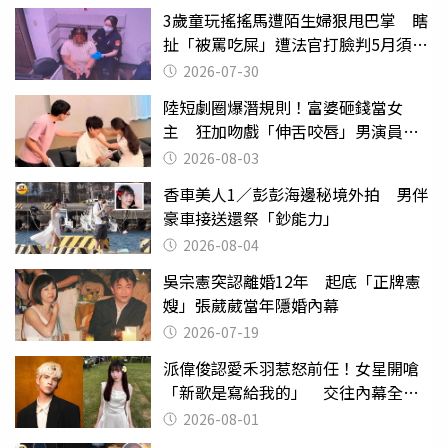
3歲童玩搖搖馬遭陌生婦狠甩巴掌 瞎
扯「被罵吃屎」遭法官打臉判5月須入
監
2026-07-30
陸短劇圈爆潛規則！富婆砸錢當女
主 狂加吻戲「伸舌咬唇」男演員崩
潰
2026-08-03
香車美人1／彭彭海邊秘境外拍 男伴
豪車接送還祭「鈔能力」
2026-08-04
吳宗憲突認離婚12年 起底「正牌憲
嫂」張葳葳當年隱婚內幕
2026-07-19
派偉俊認愛禾羽惹怒前任！女星開嗆
「新歌是寫給我的」 交往內幕全說
了
2026-08-01