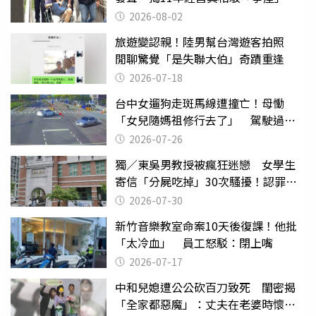
2026-08-02
旅遊變認親！陸男幫台灣遊客拍照
閒聊驚覺「是失聯大伯」奇蹟重逢
2026-07-18
台中女遛狗走斑馬線遭撞亡！母慟
「女兒隨媽祖修行去了」 駕駛過失
致死判9月
2026-07-26
獨／東吳男教授被瘋狂迷戀 女學生
寄信「分屍吃掉」30次騷擾！認罪免
關
2026-07-30
新竹音樂教室命案10天後復課！他批
「太冷血」 員工怒駁：閉上嘴
2026-07-17
中和兒媳遭公公砍百刀致死 閨密揭
「全家都惡魔」：丈夫在老婆時懷孕