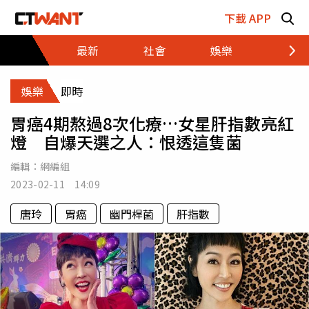
跳至主要內容區塊
下載 APP
最新
社會
娛樂
財經
娛樂
即時
胃癌4期熬過8次化療…女星肝指數亮紅
燈 自爆天選之人：恨透這隻菌
編輯：
網編組
2023-02-11 14:09
唐玲
胃癌
幽門桿菌
肝指數