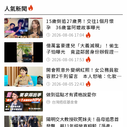
人氣新聞
15歲倒追27歲男！交往1個月懷
孕 36歲當阿嬤故事曝光
2026-08-06 17:04
億萬富豪遭兒「大義滅親」！偷生
子怕曝光 竟盜鄰居身份辦假證落
戶
2026-08-06 17:53
開會照意外變網紅照！女公務員妝
容掀2千則留言 本人怒嗆：化妝有
錯嗎
2026-08-05 22:43
做到這點才有資格說愛你
台灣癌症基金會
陽明交大教授砍死妹夫！岳母追思首
發聲 揭11年經營真相駁「爭產」