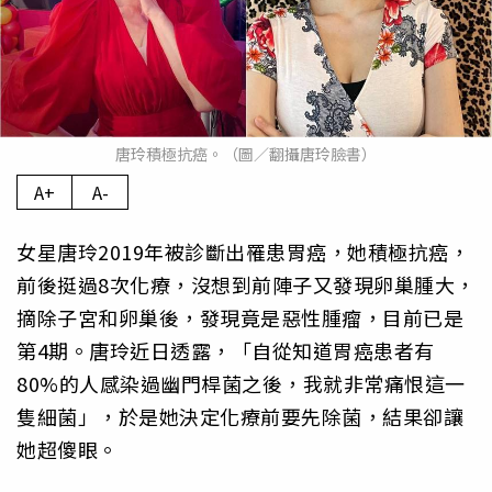
唐玲積極抗癌。（圖／翻攝唐玲臉書）
A+
A-
女星唐玲2019年被診斷出罹患胃癌，她積極抗癌，
前後挺過8次化療，沒想到前陣子又發現卵巢腫大，
摘除子宮和卵巢後，發現竟是惡性腫瘤，目前已是
第4期。唐玲近日透露，「自從知道胃癌患者有
80%的人感染過幽門桿菌之後，我就非常痛恨這一
隻細菌」，於是她決定化療前要先除菌，結果卻讓
她超傻眼。