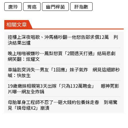
唐玲
胃癌
幽門桿菌
肝指數
相關文章
控樓上深夜唱歌、沖馬桶吵翻…他怒告鄰求償12萬 判
決結果出爐
晚上啪啪被嫌吵…鳳梨怒買「2間透天打通」結局悲劇
網笑翻：炫耀文
車鑰匙突消失…男友「1回應」妹子氣炸 網見這細節秒
喊：快放生
19歲嫩妹相親第3天出嫁「只為132萬聘金」 眼神死影
片曝…網友全炸鍋
母胎單身工程師不忍了…砸大錢約包養妹走春 到場驚
見「姨母級X2」崩潰