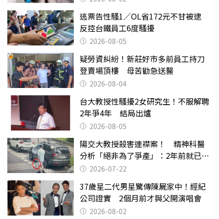
逃票告性騷1／OL省172元不甘被逮
反控台鐵員工6度騷擾
2026-08-05
疑勞資糾紛！新莊好市多前員工持刀
登賣場頂樓 母苦勸急送醫
2026-08-04
台大教授性騷擾2女研究生！不服解聘
2年爭4年 結局出爐
2026-08-05
陽交大教授殺害連襟案！ 精神科醫
分析「絕非為了爭產」：2年前就已言
行詭異
2026-07-22
37歲星二代男星驚傳陳屍家中！經紀
公司證實 2個月前才與父開演唱會
2026-08-02