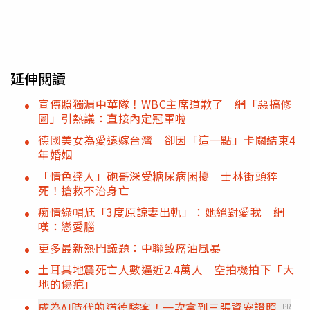
延伸閱讀
宣傳照獨漏中華隊！WBC主席道歉了 網「惡搞修
圖」引熱議：直接內定冠軍啦
德國美女為愛遠嫁台灣 卻因「這一點」卡關結束4
年婚姻
「情色達人」砲哥深受糖尿病困擾 士林街頭猝
死！搶救不治身亡
痴情綠帽尪「3度原諒妻出軌」：她絕對愛我 網
嘆：戀愛腦
更多最新熱門議題：中聯致癌油風暴
土耳其地震死亡人數逼近2.4萬人 空拍機拍下「大
地的傷疤」
成為AI時代的道德駭客！一次拿到三張資安證照
PR