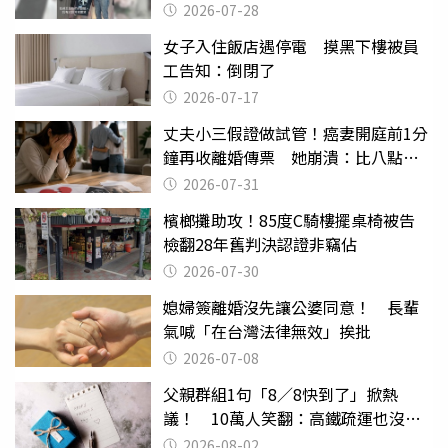
摔東西
2026-07-28
女子入住飯店遇停電 摸黑下樓被員
工告知：倒閉了
2026-07-17
丈夫小三假證做試管！癌妻開庭前1分
鐘再收離婚傳票 她崩潰：比八點檔
還扯
2026-07-31
檳榔攤助攻！85度C騎樓擺桌椅被告
檢翻28年舊判決認證非竊佔
2026-07-30
媳婦簽離婚沒先讓公婆同意！ 長輩
氣喊「在台灣法律無效」挨批
2026-07-08
父親群組1句「8／8快到了」掀熱
議！ 10萬人笑翻：高鐵疏運也沒列
父親節
2026-08-02