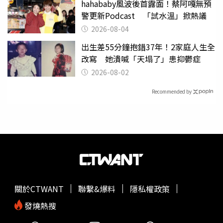
hahababy風波後首露面！蔡阿嘎無預
警更新Podcast 「試水溫」掀熱議
2026-08-04
出生差55分鐘抱錯37年！2家庭人生全
改寫 她潰喊「天塌了」患抑鬱症
2026-08-02
Recommended by
關於CTWANT
聯繫&爆料
隱私權政策
發燒熱搜