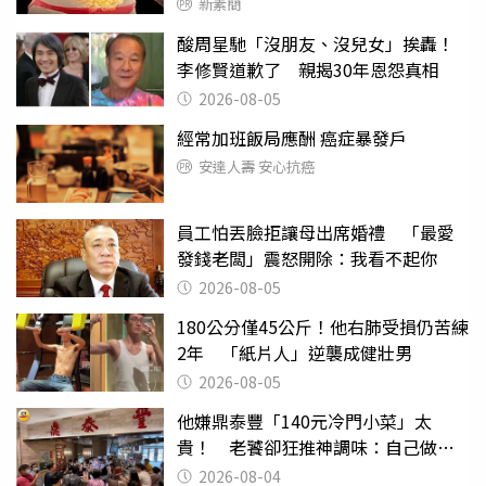
新素簡
酸周星馳「沒朋友、沒兒女」挨轟！
李修賢道歉了 親揭30年恩怨真相
2026-08-05
經常加班飯局應酬 癌症暴發戶
安達人壽 安心抗癌
員工怕丟臉拒讓母出席婚禮 「最愛
發錢老闆」震怒開除：我看不起你
2026-08-05
180公分僅45公斤！他右肺受損仍苦練
2年 「紙片人」逆襲成健壯男
2026-08-05
他嫌鼎泰豐「140元冷門小菜」太
貴！ 老饕卻狂推神調味：自己做不
出來
2026-08-04