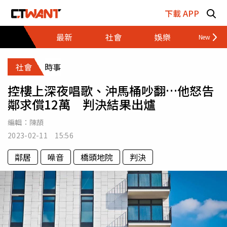
跳至主要內容區塊
下載 APP
最新
社會
娛樂
財經
社會
時事
控樓上深夜唱歌、沖馬桶吵翻…他怒告
鄰求償12萬 判決結果出爐
編輯：
陳頡
2023-02-11 15:56
鄰居
噪音
橋頭地院
判決