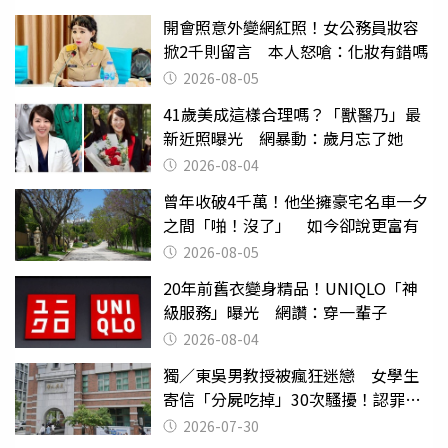
開會照意外變網紅照！女公務員妝容
掀2千則留言 本人怒嗆：化妝有錯嗎
2026-08-05
41歲美成這樣合理嗎？「獸醫乃」最
新近照曝光 網暴動：歲月忘了她
2026-08-04
曾年收破4千萬！他坐擁豪宅名車一夕
之間「啪！沒了」 如今卻說更富有
2026-08-05
20年前舊衣變身精品！UNIQLO「神
級服務」曝光 網讚：穿一輩子
2026-08-04
獨／東吳男教授被瘋狂迷戀 女學生
寄信「分屍吃掉」30次騷擾！認罪免
關
2026-07-30