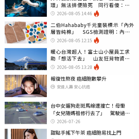
環」無法排便險死 同行看傻：糟
糕至極
2026-08-05 14:46
二伯Hahababy千元童裝標示「內外
層皆純棉」 SGS檢測證明：內裡
100%聚酯纖維
2026-08-05 12:15
暖心台灣超人！富士山小屋員工求
助「想活下去」 山友狂背物資上
山：台灣真的是寶島
2026-08-05 13:28
報復性熬夜 癌細胞數攀升
安達人壽 安心抗癌
台中女遛狗走斑馬線遭撞亡！母慟
「女兒隨媽祖修行去了」 駕駛過失
致死判9月
2026-07-26
甜點手搖下午茶 癌細胞易找上門