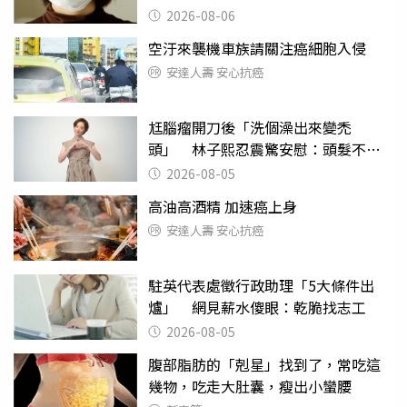
2026-08-06
空汙來襲機車族請關注癌細胞入侵
安達人壽 安心抗癌
尪腦瘤開刀後「洗個澡出來變禿
頭」 林子熙忍震驚安慰：頭髮不重
要
2026-08-05
高油高酒精 加速癌上身
安達人壽 安心抗癌
駐英代表處徵行政助理「5大條件出
爐」 網見薪水傻眼：乾脆找志工
2026-08-05
腹部脂肪的「剋星」找到了，常吃這
幾物，吃走大肚囊，瘦出小蠻腰