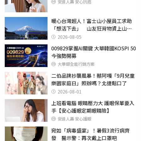
安達人壽 安心抗癌
暖心台灣超人！富士山小屋員工求助
「想活下去」 山友狂背物資上山：
台灣真的是寶島
2026-08-05
009829掌握AI關鍵 大華韓國KOSPI 50
今強勢開募
大華銀全能行銷方案
二伯品牌抄襲風暴！蔡阿嘎「9月兒童
樂園家庭日」照辦嗎？北捷鬆口了
2026-08-01
上班看電腦 眼睛壓力大 護眼保單要入
手【安心護眼定期眼睛險】
安達人壽 安心護眼
宛如「病毒盛宴」！暑假3流行病齊
發 醫示警：再次戴上口罩吧