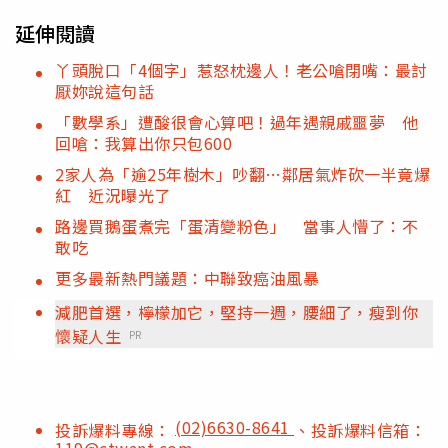
延伸閱讀
丫頭脫口「4個字」惹怒枕邊人！老公嗆閉嘴：最討
厭妳說這句話
「數學系」遭酸很會心算吧！過年遇親戚噩夢 他
回嗆：我算出你只包600
2家人為「逾25年樹木」吵翻…鄰居氣炸砍一半竟爆
紅 近況曝光了
路邊買鵝蛋煮完「蛋清變粉色」 當事人懵了：不
敢吃
更多最新熱門議題：中聯致癌油風暴
減肥首選，檸檬加它，堅持一週，腰細了，瘦到你
懷疑人生
PR
(02)6630-8641
投訴爆料專線：
、投訴爆料信箱：
119@ctwant.com