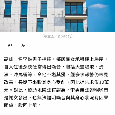
（示意圖／pixabay）
A+
A-
高雄一名李姓男子指控，鄰居謝女承租樓上房屋，
自入住後深夜便常傳出噪音，包括大聲唱歌、洗
澡、沖馬桶等，令他不堪其擾，經多次報警仍未見
改善，長期下來致其身心受創，因此提告求償12萬
元。對此，橋頭地院法官認為，李男無法證明噪音
是謝女發出，也無法證明噪音與其身心狀況有因果
關係，駁回上訴。