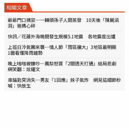
相關文章
爺爺門口摘菜…一轉頭孫子人間蒸發 10天後「陳屍涵
洞」爸媽心碎
快訊／花蓮外海晚間發生規模5.1地震 各地震度出爐
上班日冷氣團來襲…情人節「雨區擴大」3地區最明顯
1圖看懂降雨趨勢
晚上啪啪被嫌吵…鳳梨怒買「2間透天打通」結局悲劇
網笑翻：炫耀文
車鑰匙突消失…男友「1回應」妹子氣炸 網見這細節秒
喊：快放生