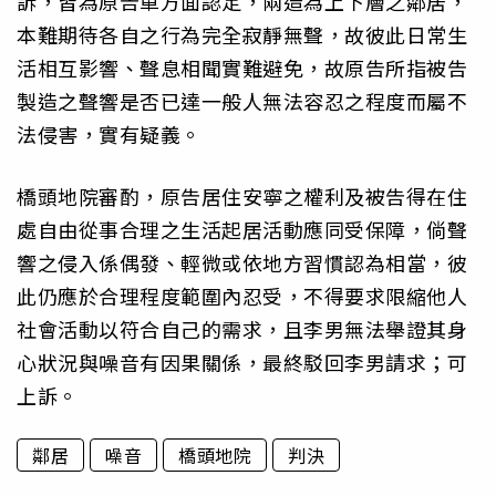
訴，皆為原告單方面認定，兩造為上下層之鄰居，
本難期待各自之行為完全寂靜無聲，故彼此日常生
活相互影響、聲息相聞實難避免，故原告所指被告
製造之聲響是否已達一般人無法容忍之程度而屬不
法侵害，實有疑義。
橋頭地院審酌，原告居住安寧之權利及被告得在住
處自由從事合理之生活起居活動應同受保障，倘聲
響之侵入係偶發、輕微或依地方習慣認為相當，彼
此仍應於合理程度範圍內忍受，不得要求限縮他人
社會活動以符合自己的需求，且李男無法舉證其身
心狀況與噪音有因果關係，最終駁回李男請求；可
上訴。
鄰居
噪音
橋頭地院
判決