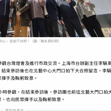
中心，並拍下合照。（圖／報系資料照）
參觀台灣燈會及進行市政交流。上海市台辦副主任李驍
。結束參訪後也在北藝中心大門口拍下大合照留念，李
眾揮手及鞠躬致意。
個小時參觀，在結束參訪後，參訪團也前往北藝大門口拍
眾，也向民眾揮手以及鞠躬致意。