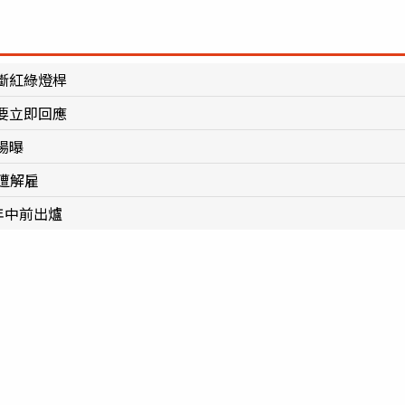
斷紅綠燈桿
要立即回應
場曝
人遭解雇
年中前出爐