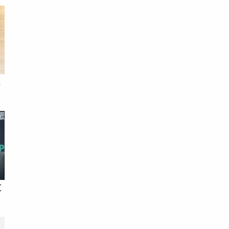
送
文
第