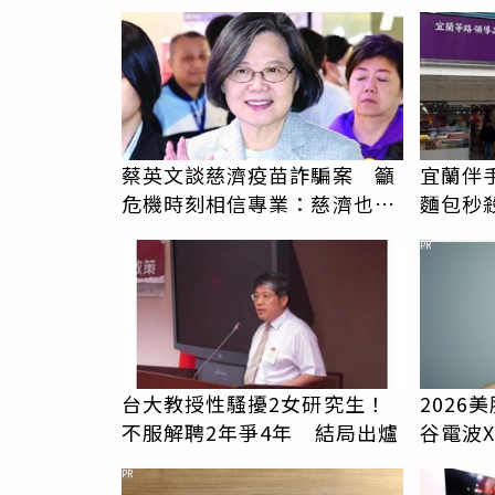
蔡英文談慈濟疫苗詐騙案 籲
宜蘭伴
危機時刻相信專業：慈濟也是
麵包秒
受害者
大家別
PR
台大教授性騷擾2女研究生！
2026
不服解聘2年爭4年 結局出爐
谷電波
膚新世
PR