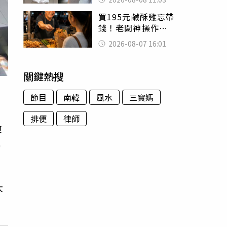
友洗版認證
買195元鹹酥雞忘帶
錢！老闆神操作
「倒找5元」 全網
2026-08-07 16:01
看哭：這就是台灣
關鍵熱搜
節目
南韓
風水
三寶媽
排便
律師
東
驍
大