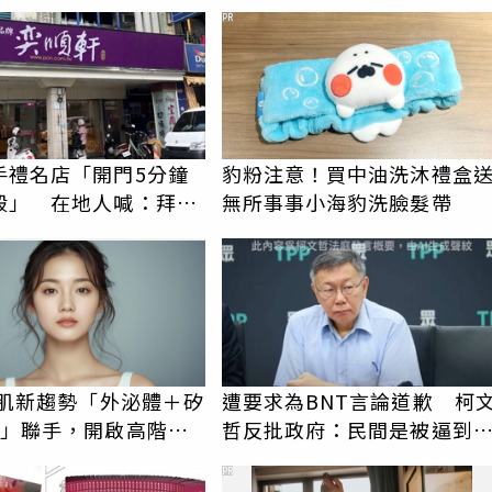
PR
手禮名店「開門5分鐘
豹粉注意！買中油洗沐禮盒
殺」 在地人喊：拜託
無所事事小海豹洗臉髮帶
再去
美肌新趨勢「外泌體＋矽
遭要求為BNT言論道歉 柯
X」聯手，開啟高階養
哲反批政府：民間是被逼到
代
一線買疫苗
PR