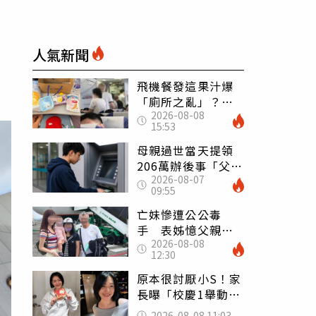
人氣新聞
飛機餐發這果汁爆
「廁所之亂」？乘
2026-08-08
客崩潰：差點丟大
15:53
臉 醫揭3類人別亂
喝
母親過世當天提領
206萬辦後事「父子
2026-08-07
遭判刑」 律師：
09:55
搶錢先下手是罪
亡妹慘遭公公毒
手 表姊憶父親節
2026-08-08
前夕：小舅舅仍到
12:30
殯儀館陪她說話
原本很討厭小S！家
長曝「校慶1舉動」
讓她徹底改觀 網
2026-08-08 11:03