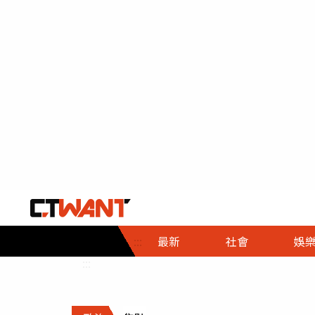
社會首頁
娛樂首頁
財經首頁
政
:::
最新
社會
娛
時事
即時
熱線
:::
直擊
大條
人物
調查
專題
３Ｃ