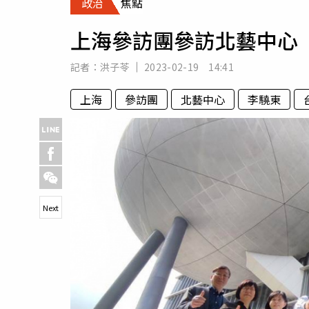
政治
焦點
人物
汽車
上海參訪團參訪北藝中心
專欄
房產新勢力
記者：
洪子苓
2023-02-19 14:41
上海
參訪團
北藝中心
李驍東
Next