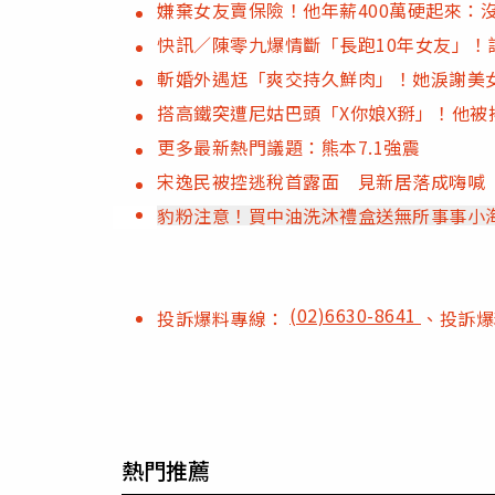
嫌棄女友賣保險！他年薪400萬硬起來：
快訊／陳零九爆情斷「長跑10年女友」！
斬婚外遇尪「爽交持久鮮肉」！她淚謝美
搭高鐵突遭尼姑巴頭「X你娘X掰」！他被
更多最新熱門議題：熊本7.1強震
宋逸民被控逃稅首露面 見新居落成嗨喊
豹粉注意！買中油洗沐禮盒送無所事事小
(02)6630-8641
投訴爆料專線：
、投訴
熱門推薦