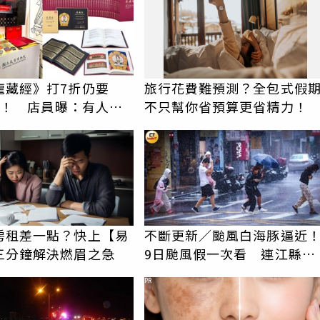
龍藏經》打7折仍要
旅行花費難預測？全包式假
6萬！ 店員曝：有人原
不只幫你省預算更省精力！
萬付現購買
房租差一點？快上【易
不斷更新／颱風白海豚逼近
三分鐘解決燃眉之急
9日颱風假一次看 連江縣停
班停課
PR