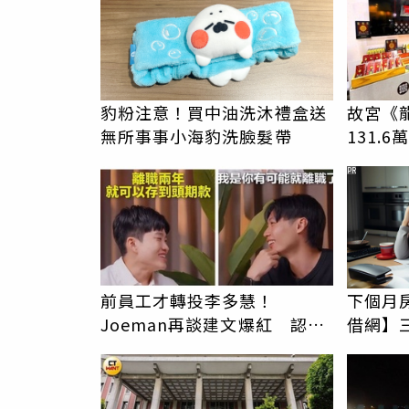
豹粉注意！買中油洗沐禮盒送
故宮《
無所事事小海豹洗臉髮帶
131.
價188
PR
前員工才轉投李多慧！
下個月
Joeman再談建文爆紅 認
借網】
「很清楚他的價值」