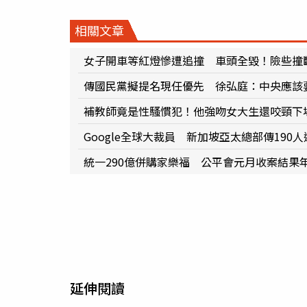
相關文章
女子開車等紅燈慘遭追撞 車頭全毀！險些撞
傳國民黨擬提名現任優先 徐弘庭：中央應該
補教師竟是性騷慣犯！他強吻女大生還咬頸下
Google全球大裁員 新加坡亞太總部傳190
統一290億併購家樂福 公平會元月收案結果
延伸閱讀