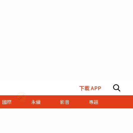
下載 APP
國際
永續
影音
專題