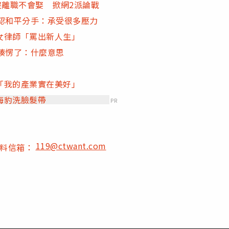
沒離職不會娶 掀網2派論戰
認和平分手：承受很多壓力
女律師「罵出新人生」
揍愣了：什麼意思
「我的產業實在美好」
海豹洗臉髮帶
PR
119@ctwant.com
爆料信箱：