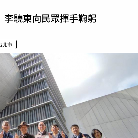
寵物
 李驍東向民眾揮手鞠躬
運勢
運動
梅酒
台北市