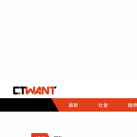
社會首頁
娛樂首頁
財經首頁
政
:::
最新
社會
娛
時事
即時
熱線
:::
直擊
大條
人物
調查
專題
３Ｃ