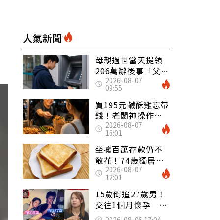
人氣新聞
母親過世當天提領
206萬辦後事「父子
2026-08-07
遭判刑」 律師：
09:55
搶錢先下手是罪
買195元鹹酥雞忘帶
錢！老闆神操作
2026-08-07
「倒找5元」 全網
16:01
看哭：這就是台灣
坐擁百萬存款仍不
敢花！74歲獨居翁
2026-08-07
「1餐只吃1片吐
12:01
司」 半年後暴瘦
嚇壞女兒
15歲倒追27歲男！
交往1個月懷孕 36
歲當阿嬤故事曝光
2026-08-06 17:04