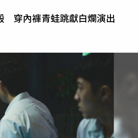
寵物
毆 穿內褲青蛙跳獻白爛演出
運勢
運動
梅酒