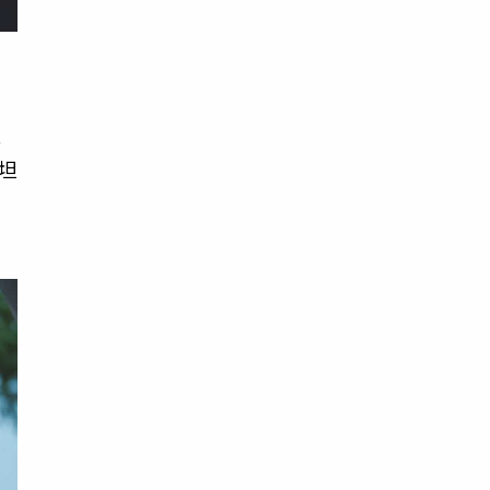
目
脫
緯坦
突