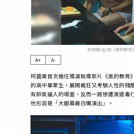
宋柏緯(左)拍《黑的教
A+
A-
柯震東首次擔任導演執導新片《黑的教育
的高中畢業生，展開瘋狂又考驗人性的殘
有帥氣逼人的場面，反而一路慘遭黑道毒
他形容是「大銀幕最白爛演出」。