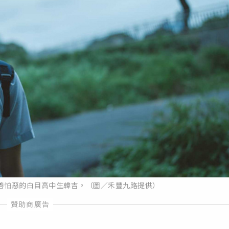
善怕惡的白目高中生韓吉。（圖／禾豐九路提供）