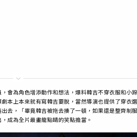
員，會為角色增添動作和想法，爆料韓吉不穿衣服和小
釋劇本上本來就有寫韓吉要脫，當然導演也提供了穿衣
豁出去，「畢竟韓吉被拖去揍了一頓，如果還是整齊制
出，成為全片最畫龍點睛的笑點擔當。