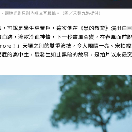
打，還脫光到只剩內褲交互蹲跳。（圖／禾豐九路提供）
服，可說是學生專業戶，這次他在《黑的教育》演出白
臉血跡，流露冷血神情，下一秒畫風突變，在春風面前
wo more！」天壤之別的雙重演技，令人眼睛一亮。宋柏
麼屁的高中生，還發生如此黑暗的故事，是拍片以來最