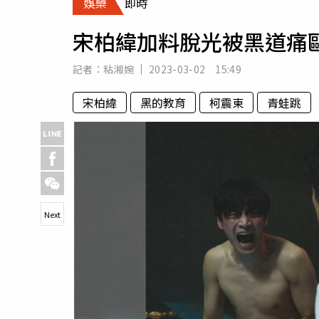
娛樂
即時
人物
汽車
宋柏緯加料脫光被黑道痛
專欄
房產新勢力
記者：
粘湘婉
2023-03-02 15:49
宋柏緯
黑的教育
柯震東
青蛙跳
Next