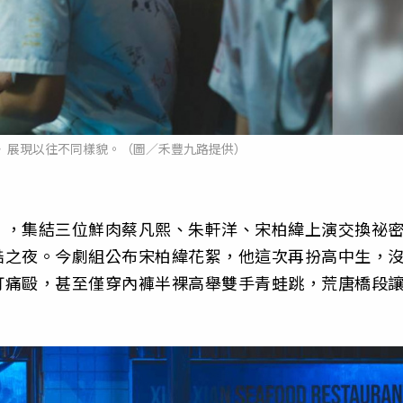
育》展現以往不同樣貌。（圖／禾豐九路提供）
》，集結三位鮮肉蔡凡熙、朱軒洋、宋柏緯上演交換祕
酷之夜。今劇組公布宋柏緯花絮，他這次再扮高中生，
打痛毆，甚至僅穿內褲半裸高舉雙手青蛙跳，荒唐橋段