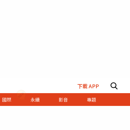
下載 APP
國際
永續
影音
專題