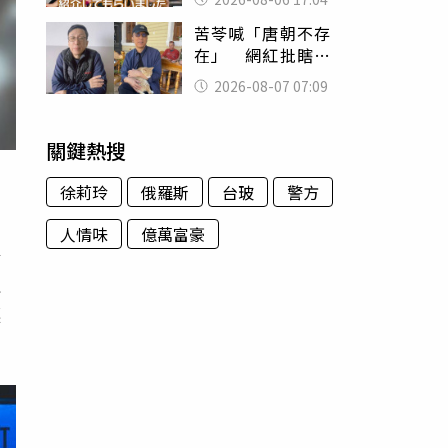
苦苓喊「唐朝不存
在」 網紅批瞎編
歷史：李白、杜甫
2026-08-07 07:09
用鮮卑文寫詩？
關鍵熱搜
徐莉玲
俄羅斯
台玻
警方
人情味
億萬富豪
密
沒
讓