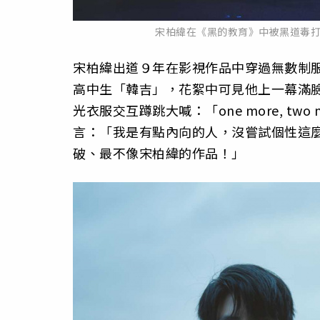
宋柏緯在《黑的教育》中被黑道毒
宋柏緯出道９年在影視作品中穿過無數制
高中生「韓吉」，花絮中可見他上一幕滿
光衣服交互蹲跳大喊：「one more, t
言：「我是有點內向的人，沒嘗試個性這
破、最不像宋柏緯的作品！」