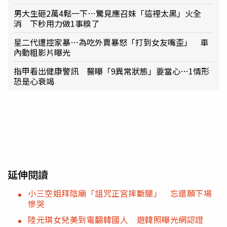
男大生砸2萬4鬆一下…驚見應召妹「這裡太黑」火全
消 下秒用力做1事糗了
星二代遭控家暴…為吃外賣暴怒「打到女友嘴歪」 車
內動粗影片曝光
指甲看出健康警訊 醫曝「9異常狀態」要當心…1情形
恐是心衰竭
延伸閱讀
小三空姐拜陰廟「詛咒正宮摔斷腿」 忘還願下場
慘哭
陸元琪女兒美到電翻韓國人 遊韓照曝光網認證