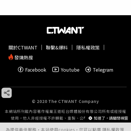
關於CTWANT
聯繫&爆料
隱私權政策
發燒熱搜
Facebook
Youtube
Telegram
© 2020 The CTWANT Company
本網站所刊載內容著作權屬王道旺台媒體股份有限公司所有或經授權
知道了，請關閉視窗
使用，他人非經授權不許轉載、重製、公開播送或公開傳輸。
為提供最佳服務，本站使用cookies，您可以點選
隱私權政策