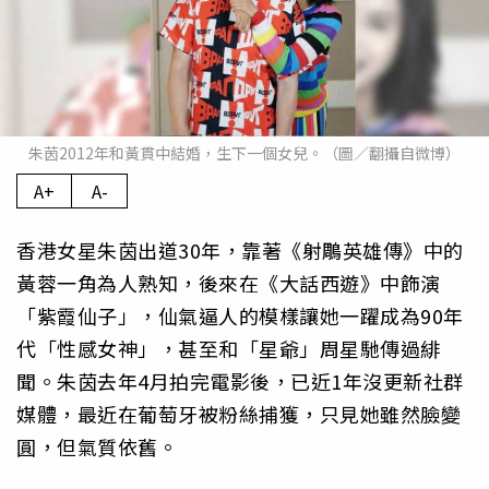
朱茵2012年和黃貫中結婚，生下一個女兒。（圖／翻攝自微博）
A+
A-
香港女星朱茵出道30年，靠著《射鵰英雄傳》中的
黃蓉一角為人熟知，後來在《大話西遊》中飾演
「紫霞仙子」，仙氣逼人的模樣讓她一躍成為90年
代「性感女神」，甚至和「星爺」周星馳傳過緋
聞。朱茵去年4月拍完電影後，已近1年沒更新社群
媒體，最近在葡萄牙被粉絲捕獲，只見她雖然臉變
圓，但氣質依舊。