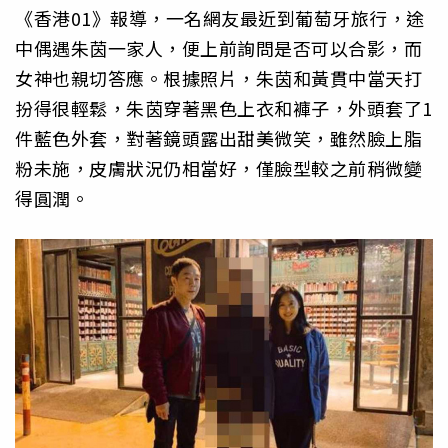
《香港01》報導，一名網友最近到葡萄牙旅行，途
中偶遇朱茵一家人，便上前詢問是否可以合影，而
女神也親切答應。根據照片，朱茵和黃貫中當天打
扮得很輕鬆，朱茵穿著黑色上衣和褲子，外頭套了1
件藍色外套，對著鏡頭露出甜美微笑，雖然臉上脂
粉未施，皮膚狀況仍相當好，僅臉型較之前稍微變
得圓潤。