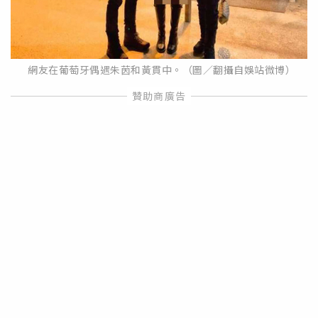
網友在葡萄牙偶遇朱茵和黃貫中。（圖／翻攝自娛站微博）