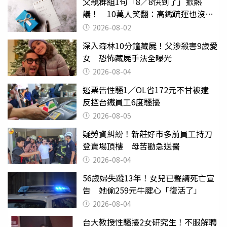
父親群組1句「8／8快到了」掀熱
議！ 10萬人笑翻：高鐵疏運也沒列
父親節
2026-08-02
深入森林10分鐘藏屍！父涉殺害9歲愛
女 恐怖藏屍手法全曝光
2026-08-04
逃票告性騷1／OL省172元不甘被逮
反控台鐵員工6度騷擾
2026-08-05
疑勞資糾紛！新莊好市多前員工持刀
登賣場頂樓 母苦勸急送醫
2026-08-04
56歲婦失蹤13年！女兒已聲請死亡宣
告 她偷259元牛腱心「復活了」
2026-08-04
台大教授性騷擾2女研究生！不服解聘