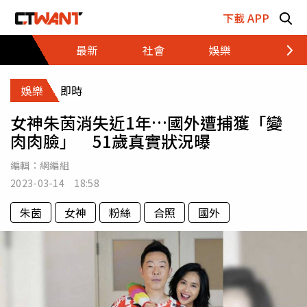
跳至主要內容區塊
下載 APP
最新
社會
娛樂
財經
娛樂
即時
女神朱茵消失近1年…國外遭捕獲「變
肉肉臉」 51歲真實狀況曝
編輯：
網編組
2023-03-14 18:58
朱茵
女神
粉絲
合照
國外