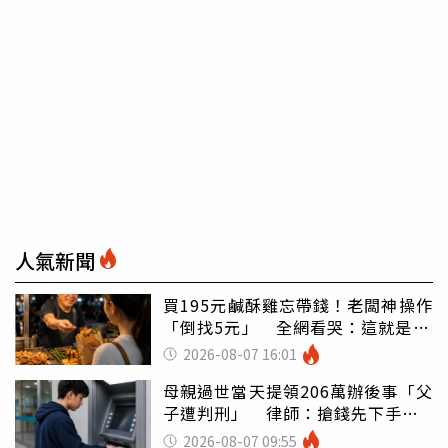
人氣新聞
買195元鹹酥雞忘帶錢！老闆神操作
「倒找5元」 全網看哭：這就是台
灣
2026-08-07 16:01
母親過世當天提領206萬辦後事「父
子遭判刑」 律師：搶錢先下手是
罪
2026-08-07 09:55