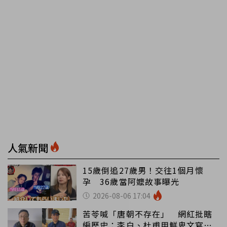
人氣新聞
15歲倒追27歲男！交往1個月懷
孕 36歲當阿嬤故事曝光
2026-08-06 17:04
苦苓喊「唐朝不存在」 網紅批瞎
編歷史：李白、杜甫用鮮卑文寫