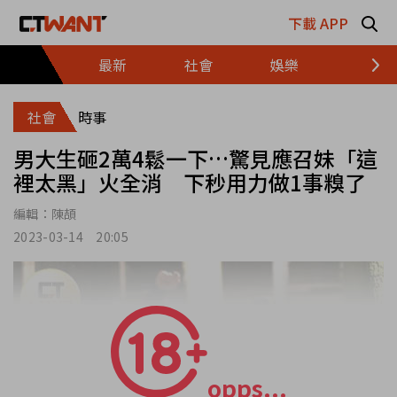
跳至主要內容區塊
下載 APP
最新
社會
娛樂
財經
社會
時事
男大生砸2萬4鬆一下…驚見應召妹「這
裡太黑」火全消 下秒用力做1事糗了
編輯：
陳頡
2023-03-14 20:05