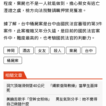
程度，棄屍也不是一人就能做到，擔心蔡女有逃亡
湮證之虞，檢方向法院聲請羈押禁見獲准。
據了解，台中桶屍案是台中由國民法官審理的第3件
案件，此案複雜又年分久遠，是目前的國民法官案
件中，難度最高的，也考驗國民法官的判斷力。
神岡
酒店
女友
殺人
棄屍
台中
桶屍案
相關文章
洞穴頂端滑倒墜40公尺 「繩索垂降教練」當學生面摔
死
美饒舌歌手「空幹女粉絲」 男友氣到分手：她不覺得
自己做錯什麼