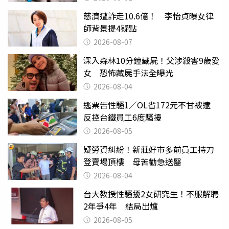
慈濟遭詐走10.6億！ 李怡貞曝女律
師背景提4疑點
2026-08-07
深入森林10分鐘藏屍！父涉殺害9歲愛
女 恐怖藏屍手法全曝光
2026-08-04
逃票告性騷1／OL省172元不甘被逮
反控台鐵員工6度騷擾
2026-08-05
疑勞資糾紛！新莊好市多前員工持刀
登賣場頂樓 母苦勸急送醫
2026-08-04
台大教授性騷擾2女研究生！不服解聘
2年爭4年 結局出爐
2026-08-05