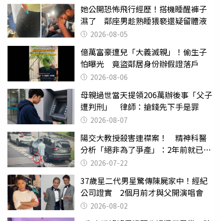
她公開恐怖飛行經歷！搭機睡醒褲子
濕了 鄰座男趁熟睡猥褻還疑留體液
2026-08-05
億萬富豪遭兒「大義滅親」！偷生子
怕曝光 竟盜鄰居身份辦假證落戶
2026-08-06
母親過世當天提領206萬辦後事「父子
遭判刑」 律師：搶錢先下手是罪
2026-08-07
陽交大教授殺害連襟案！ 精神科醫
分析「絕非為了爭產」：2年前就已言
行詭異
2026-07-22
37歲星二代男星驚傳陳屍家中！經紀
公司證實 2個月前才與父開演唱會
2026-08-02