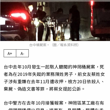
台中桶屍案。（圖／報系資料照）
A+
A-
台中去年10月發生一起駭人聽聞的神岡桶屍案，死
者為在2019年失蹤的業務陳姓男子，前女友蔡姓女
子涉有重嫌在去年11月遭收押，檢方20日依殺人、
棄屍、偽造文書等罪，將蔡女提起公訴。
台中警方在去年10月接獲報案，神岡區某工廠在有
一個塑膠桶傳出惡臭，裡面有一具屍體，屍體左手