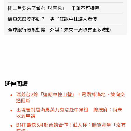
閏二月要來了當心「4禁忌」 千萬不可遷墓
機車怎麼發不動？ 男子狂踩中柱讓人看傻
全球銀行體系動搖 外媒：未來一周恐有更多波動
延伸閱讀
瑞芳台2線「連結車撞山壁」！電纜掉滿地、雙向交
通阻斷
出境管制屆滿馬英九有意赴中祭祖 總統府：尚未
收到申請
BNT最快5月赴台談合作！莊人祥：購買劑量「沒有
底線」