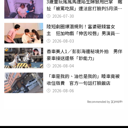
3歲童玩搖搖馬遭陌生婦狠甩巴掌 瞎
扯「被罵吃屎」遭法官打臉判5月須入
監
2026-07-30
陸短劇圈爆潛規則！富婆砸錢當女
主 狂加吻戲「伸舌咬唇」男演員崩
潰
2026-08-03
香車美人1／彭彭海邊秘境外拍 男伴
豪車接送還祭「鈔能力」
2026-08-04
「車是我的、油也是我的」睡車竟被
收住宿費 官方一句話打臉飯店
2026-08-06
Recommended by