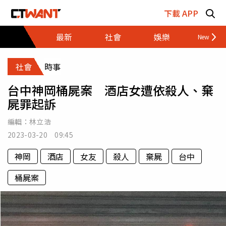
跳至主要內容區塊
下載 APP
最新
社會
娛樂
財經
社會
時事
台中神岡桶屍案 酒店女遭依殺人、棄
屍罪起訴
編輯：
林立浩
2023-03-20 09:45
神岡
酒店
女友
殺人
棄屍
台中
桶屍案