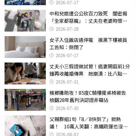
2026-07-17
中和兒媳遭公公砍百刀致死 閨密揭
「全家都惡魔」：丈夫在老婆時懷孕
摔東西
2026-07-28
女子入住飯店遇停電 摸黑下樓被員
工告知：倒閉了
2026-07-17
丈夫小三假證做試管！癌妻開庭前1分
鐘再收離婚傳票 她崩潰：比八點檔
還扯
2026-07-31
檳榔攤助攻！85度C騎樓擺桌椅被告
檢翻28年舊判決認證非竊佔
2026-07-30
父親群組1句「8／8快到了」掀熱
議！ 10萬人笑翻：高鐵疏運也沒列
父親節
2026-08-02