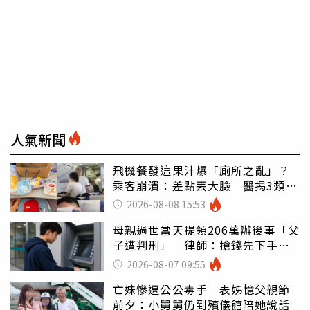
人氣新聞
飛機餐發這果汁爆「廁所之亂」？
乘客崩潰：差點丟大臉 醫揭3類人
別亂喝
2026-08-08 15:53
母親過世當天提領206萬辦後事「父
子遭判刑」 律師：搶錢先下手是
罪
2026-08-07 09:55
亡妹慘遭公公毒手 表姊憶父親節
前夕：小舅舅仍到殯儀館陪她說話