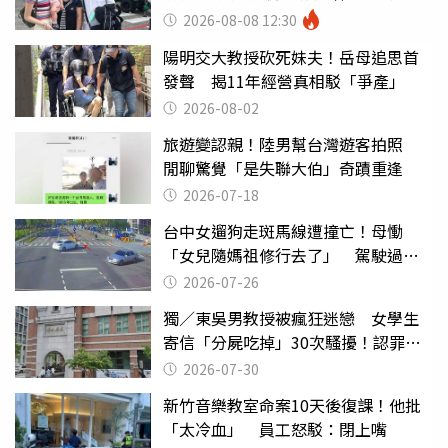
2026-08-08 12:30
陽明交大教授砍死妹夫！岳母追思首
發聲 揭11年經營真相駁「爭產」
2026-08-02
旅遊變認親！陸男幫台灣遊客拍照
閒聊驚覺「是失聯大伯」奇蹟重逢
2026-07-18
台中女遛狗走斑馬線遭撞亡！母慟
「女兒隨媽祖修行去了」 駕駛過失
致死判9月
2026-07-26
獨／東吳男教授被瘋狂迷戀 女學生
寄信「分屍吃掉」30次騷擾！認罪免
關
2026-07-30
新竹音樂教室命案10天後復課！他批
「太冷血」 員工怒駁：閉上嘴