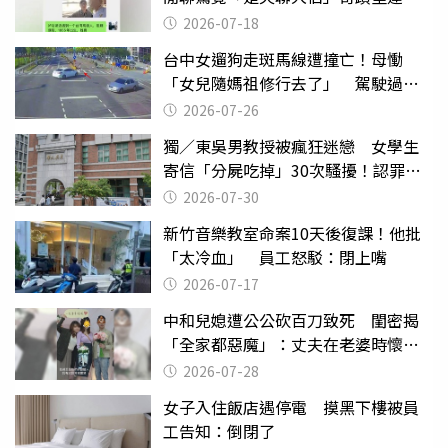
2026-07-18
台中女遛狗走斑馬線遭撞亡！母慟
「女兒隨媽祖修行去了」 駕駛過失
致死判9月
2026-07-26
獨／東吳男教授被瘋狂迷戀 女學生
寄信「分屍吃掉」30次騷擾！認罪免
關
2026-07-30
新竹音樂教室命案10天後復課！他批
「太冷血」 員工怒駁：閉上嘴
2026-07-17
中和兒媳遭公公砍百刀致死 閨密揭
「全家都惡魔」：丈夫在老婆時懷孕
摔東西
2026-07-28
女子入住飯店遇停電 摸黑下樓被員
工告知：倒閉了