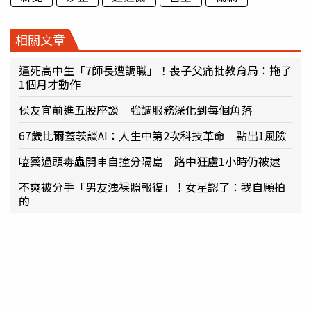
相關文章
逼死高中生「7師長遭調職」！喪子父痛批教育局：拖了
1個月才動作
侯友宜前進五股座談 強調服務深化到每個角落
67歲比爾蓋茨談AI：人生中第2次科技革命 點出1風險
嗑藥過頭毒蟲開車自撞分隔島 路中狂盧1小時仍被逮
不爽被分手「男友洩裸照報復」！女星認了：我自願拍
的