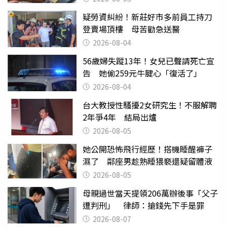
疑勞資糾紛！新莊好市多前員工持刀
登賣場頂樓 母苦勸急送醫
2026-08-04
56歲婦失蹤13年！女兒已聲請死亡宣
告 她偷259元牛腱心「復活了」
2026-08-04
台大教授性騷擾2女研究生！不服解聘
2年爭4年 結局出爐
2026-08-05
她公開恐怖飛行經歷！搭機睡醒褲子
濕了 鄰座男趁熟睡猥褻還疑留體液
2026-08-05
母親過世當天提領206萬辦後事「父子
遭判刑」 律師：搶錢先下手是罪
2026-08-07