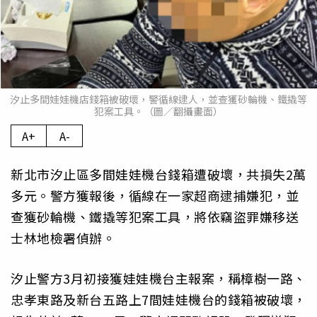
汐止多間娃娃機店錢箱被破壞，警循線逮人，並查獲砂輪機、鐵撬等
犯案工具。（圖／翻攝畫面）
A+
A-
新北市汐止區多間娃娃機台錢箱遭破壞，共損失2萬
多元。警方獲報後，循線在一家超商逮捕嫌犯，並
查獲砂輪機、鐵撬等犯案工具，將依竊盜罪嫌移送
士林地檢署偵辦。
汐止警方3月初接獲娃娃機台主報案，稱樟樹一路、
忠孝東路及新台五路上7間娃娃機台的錢箱被破壞，