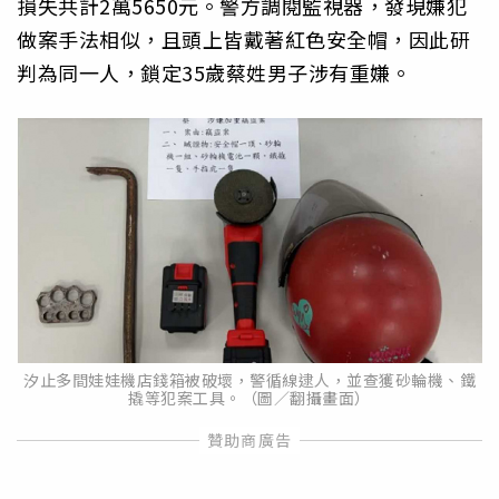
損失共計2萬5650元。警方調閱監視器，發現嫌犯
做案手法相似，且頭上皆戴著紅色安全帽，因此研
判為同一人，鎖定35歲蔡姓男子涉有重嫌。
汐止多間娃娃機店錢箱被破壞，警循線逮人，並查獲砂輪機、鐵
撬等犯案工具。（圖／翻攝畫面）