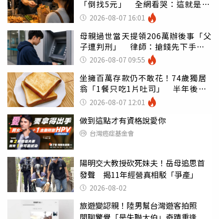
「倒找5元」 全網看哭：這就是台
灣
2026-08-07 16:01
母親過世當天提領206萬辦後事「父
子遭判刑」 律師：搶錢先下手是
罪
2026-08-07 09:55
坐擁百萬存款仍不敢花！74歲獨居
翁「1餐只吃1片吐司」 半年後暴
瘦嚇壞女兒
2026-08-07 12:01
做到這點才有資格說愛你
台灣癌症基金會
陽明交大教授砍死妹夫！岳母追思首
發聲 揭11年經營真相駁「爭產」
2026-08-02
旅遊變認親！陸男幫台灣遊客拍照
閒聊驚覺「是失聯大伯」奇蹟重逢