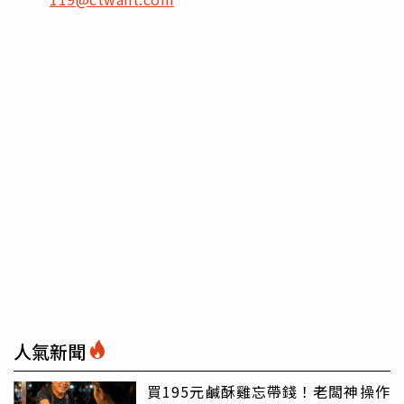
人氣新聞
買195元鹹酥雞忘帶錢！老闆神操作