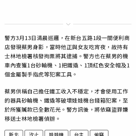
警方3月13日清晨巡邏，在新台五路1段一間便利商
店發現蔡男身影，當時他正與女友吃宵夜，故持有
士林地檢署核發拘票將其逮捕。警方也在蔡男的機
車內查獲1台砂輪機、1把鐵撬、1頂紅色安全帽及1
個金屬製手指虎等犯案工具。
蔡男供稱自己擔任鐵工收入不穩定，才會使用工作
的器具砂輪機、鐵撬等破壞娃娃機台錢箱犯案，至
於所獲贓款已全數花光。警方訊後，將依竊盜罪嫌
移送士林地檢署偵辦。
新北
汐止
娃娃機
台主
偷竊