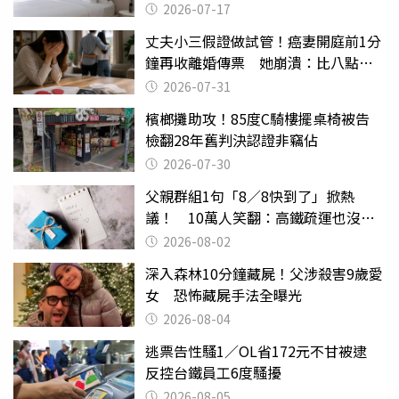
2026-07-17
丈夫小三假證做試管！癌妻開庭前1分
鐘再收離婚傳票 她崩潰：比八點檔
還扯
2026-07-31
檳榔攤助攻！85度C騎樓擺桌椅被告
檢翻28年舊判決認證非竊佔
2026-07-30
父親群組1句「8／8快到了」掀熱
議！ 10萬人笑翻：高鐵疏運也沒列
父親節
2026-08-02
深入森林10分鐘藏屍！父涉殺害9歲愛
女 恐怖藏屍手法全曝光
2026-08-04
逃票告性騷1／OL省172元不甘被逮
反控台鐵員工6度騷擾
2026-08-05