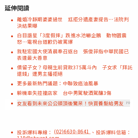
延伸閱讀
離婚冷靜期婆婆過世 尪拒分遺產妻提告…法院判
決結果曝
白目諧星「3度假摔」跌進水池嚇企鵝 動物園震
怒…電視台道歉仍被罵爆
我駐宏國大使清晨奉召返台 張俊菲指中華民國已
表達最大善意
債留子女？母親生前貸款375萬斗內 子女求「拜託
還錢」遭男主播拒絕
更多最新熱門議題：中聯致癌油風暴
躲機車失控撞店家 台中男駕駛酒駕釀3傷
女友看到未來公公頭頂後驚呆！快買養髮給男友
PR
(02)6630-8641
投訴爆料專線：
、投訴爆料信箱：
119@ctwant.com