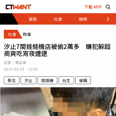
跳至主要內容區塊
下載 APP
最新
社會
娛樂
財經
社會
時事
汐止7間娃娃機店被偷2萬多 嫌犯躲超
商爽吃宵夜遭逮
記者：
曾品潔
2023-03-25 12:30
新北
汐止
娃娃機
台主
偷竊