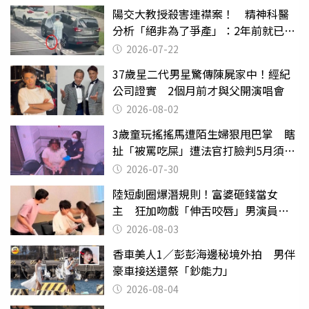
陽交大教授殺害連襟案！ 精神科醫
分析「絕非為了爭產」：2年前就已言
行詭異
2026-07-22
37歲星二代男星驚傳陳屍家中！經紀
公司證實 2個月前才與父開演唱會
2026-08-02
3歲童玩搖搖馬遭陌生婦狠甩巴掌 瞎
扯「被罵吃屎」遭法官打臉判5月須入
監
2026-07-30
陸短劇圈爆潛規則！富婆砸錢當女
主 狂加吻戲「伸舌咬唇」男演員崩
潰
2026-08-03
香車美人1／彭彭海邊秘境外拍 男伴
豪車接送還祭「鈔能力」
2026-08-04