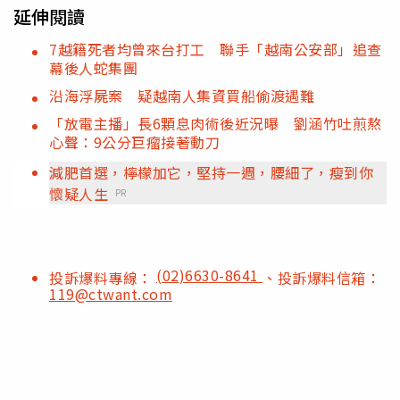
延伸閱讀
7越籍死者均曾來台打工 聯手「越南公安部」追查
幕後人蛇集團
沿海浮屍案 疑越南人集資買船偷渡遇難
「放電主播」長6顆息肉術後近況曝 劉涵竹吐煎熬
心聲：9公分巨瘤接著動刀
減肥首選，檸檬加它，堅持一週，腰細了，瘦到你
懷疑人生
PR
(02)6630-8641
投訴爆料專線：
、投訴爆料信箱：
119@ctwant.com