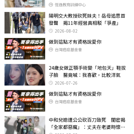
恆逸教育訓練中心
陽明交大教授砍死妹夫！岳母追思首
發聲 揭11年經營真相駁「爭產」
2026-08-02
做到這點才有資格說愛你
台灣癌症基金會
24歲女做正顎手術變「地包天」鞋拔
子臉 醫竟喊：我喜歡，比較洋氣
2026-07-26
做到這點才有資格說愛你
台灣癌症基金會
中和兒媳遭公公砍百刀致死 閨密揭
「全家都惡魔」：丈夫在老婆時懷孕