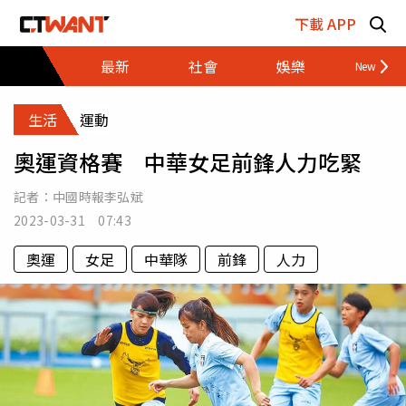
跳至主要內容區塊
下載 APP
最新
社會
娛樂
財經
生活
運動
奧運資格賽 中華女足前鋒人力吃緊
記者：
中國時報李弘斌
2023-03-31 07:43
奧運
女足
中華隊
前鋒
人力