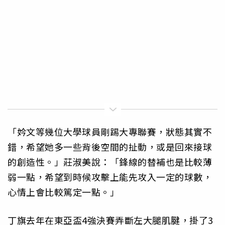
「妗文等幾位大學球員剛踢大專聯賽，狀態其實不
錯，希望她多一些背後空間的扯動，或是回來接球
的創造性。」莊淑美說：「鋒線的替補也是比較薄
弱一點，希望到時候攻擊上能先攻入一定的球數，
心情上會比較篤定一點。」
丁旗去年在東亞盃4強決賽弄斷左大腿肌腱，掛了3