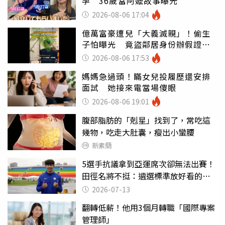
孕 36歲當阿嬤故事曝光
2026-08-06 17:04
億萬富豪遭兒「大義滅親」！偷生
子怕曝光 竟盜鄰居身份辦假證落
戶
2026-08-06 17:53
媽媽急過頭！瞞女兒投履歷還安排
面試 她接來電當場傻眼
2026-08-06 19:01
腹部脂肪的「剋星」找到了，常吃這
幾物，吃走大肚囊，瘦出小蠻腰
新素簡
5選手抗議拿到亞運席次卻無法出賽！
田徑名將不挺：遴選標準放好看的
嗎？
2026-07-13
翻轉低薪！他用3個月轉職「國際專案
管理師」