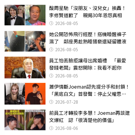
酸周星馳「沒朋友、沒兒女」挨轟！
李修賢道歉了 親揭30年恩怨真相
2026-08-05
她公開恐怖飛行經歷！搭機睡醒褲子
濕了 鄰座男趁熟睡猥褻還疑留體液
2026-08-05
員工怕丟臉拒讓母出席婚禮 「最愛
發錢老闆」震怒開除：我看不起你
2026-08-05
蕭伊情斷Joeman認先提分手和封鎖！
「黑底白文」首發聲：停止父權思維
物化女性
2026-07-28
前員工才轉投李多慧！Joeman再談建
文爆紅 認「很清楚他的價值」
2026-08-06