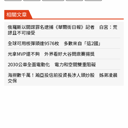
相關文章
俄羅斯以間諜罪名逮捕《華爾街日報》記者 白宮：荒
謬且不可接受
全球可用核彈頭達9576枚 多數來自「這2國」
光拿MVP還不夠 外界看好大谷問鼎賽揚獎
2030公車全面電動化 電力和空間雙重阻礙
海撈數千萬！瀚亞投信前投資長涉人頭炒股 姊弟凌晨
交保