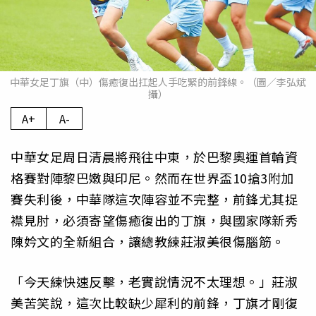
中華女足丁旗（中）傷癒復出扛起人手吃緊的前鋒線。（圖／李弘斌
攝）
A+
A-
中華女足周日清晨將飛往中東，於巴黎奧運首輪資
格賽對陣黎巴嫩與印尼。然而在世界盃10搶3附加
賽失利後，中華隊這次陣容並不完整，前鋒尤其捉
襟見肘，必須寄望傷癒復出的丁旗，與國家隊新秀
陳妗文的全新組合，讓總教練莊淑美很傷腦筋。
「今天練快速反擊，老實說情況不太理想。」莊淑
美苦笑說，這次比較缺少犀利的前鋒，丁旗才剛復