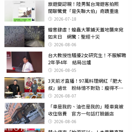
旅遊變認親！陸男幫台灣遊客拍照
閒聊驚覺「是失聯大伯」奇蹟重逢
2026-07-18
蝗害肆虐！蝗蟲大軍鋪天蓋地襲來宛
如末日 網驚：聖經十災
2026-08-06
台大教授性騷擾2女研究生！不服解聘
2年爭4年 結局出爐
2026-08-05
3天前才直播！97萬料理網紅「肥大
叔」過世 粉絲憶不對勁：瘦得不合
理
2026-08-07
「車是我的、油也是我的」睡車竟被
收住宿費 官方一句話打臉飯店
2026-08-06