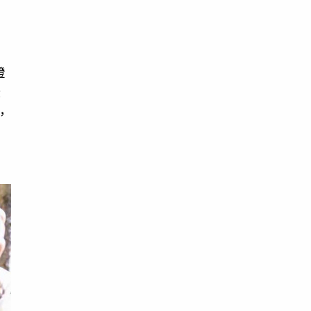
證
就
，