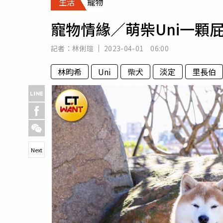
生活
寵物
人物
汽車
寵物情緣／萌柴Uni一顆
專欄
房產新勢力
記者：
林俐瑄
2023-04-01 06:00
林昀希
Uni
柴犬
淡定
里長伯
Next