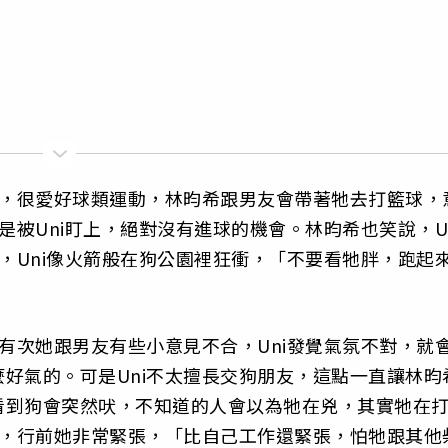
手，很愛好球類運動，林昀希跟男友會帶著牠去打籃球，
是被Uni盯上，絕對沒有進球的機會。林昀希也笑說，Un
跑，Uni像火箭般在狗公園裡狂衝，「不要看牠胖，跑起
，有次她跟男友有些小意見不合，Uni發覺氣氛不對，就
好氣的。可是Uni不太擅長交狗朋友，這點一直讓林昀
看到狗會突然吠，不知道的人會以為牠在兇，其實牠在
》，行前她非常緊張，「比自己工作還緊張，怕牠跟其他