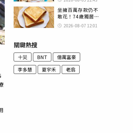
怒嗆：化妝有錯嗎
坐擁百萬存款仍不
敢花！74歲獨居翁
「1餐只吃1片吐
2026-08-07 12:01
司」 半年後暴瘦
嚇壞女兒
關鍵熱搜
十災
BNT
億萬富豪
李多慧
夏宇禾
老翁
G
療
用
方