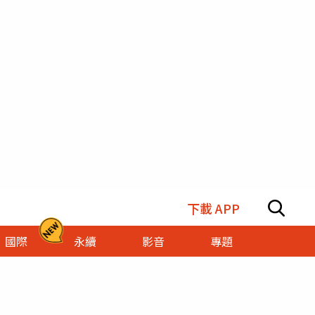
下載 APP
國際
永續
影音
專題