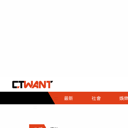
社會首頁
娛樂首頁
財經首頁
政
:::
最新
社會
娛
時事
即時
熱線
:::
直擊
大條
人物
調查
專題
３Ｃ