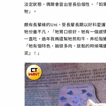
淡定狀態，偶爾會冒出里長伯個性，「如
牠」。
頗有長輩緣的Uni，受長輩長期以好料愛護
牠份量不凡，「牠胃口很好，牠有一個感
一直吃，過年我媽還幫牠煎和牛、弄松阪豬
「牠有個特色，臉很多肉，放鬆的時候嘴
泥』！」