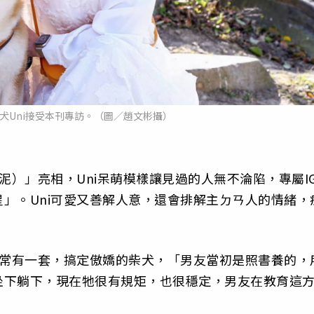
犬Uni接受本刊專訪。（圖／趙文彬攝）
泥）」亮相，Uni呆萌模樣讓見過的人無不淪陷，專屬I
」。Uni可愛又善解人意，還會排解主ㄉㄢ人的情緒，
非常有一套，搞定傲嬌的柴犬，「男友當初是照書養的，
坐下躺下，現在牠很有規矩，也很穩定，男友在教育這