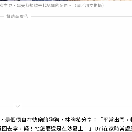
頗有主見，每天都想繞去找認識的阿伯。（圖／趙文彬攝）
有，是個很自在快樂的狗狗，林昀希分享：「平常出門，
回去拿，疑！牠怎麼還是在沙發上！」Uni在家時常處