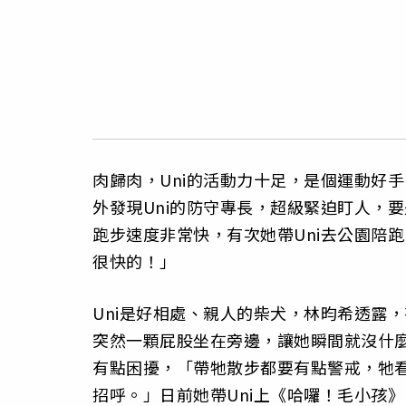
肉歸肉，Uni的活動力十足，是個運動好
外發現Uni的防守專長，超級緊迫盯人，要
跑步速度非常快，有次她帶Uni去公園陪
很快的！」
Uni是好相處、親人的柴犬，林昀希透露
突然一顆屁股坐在旁邊，讓她瞬間就沒什麼
有點困擾，「帶牠散步都要有點警戒，牠
招呼。」日前她帶Uni上《哈囉！毛小孩