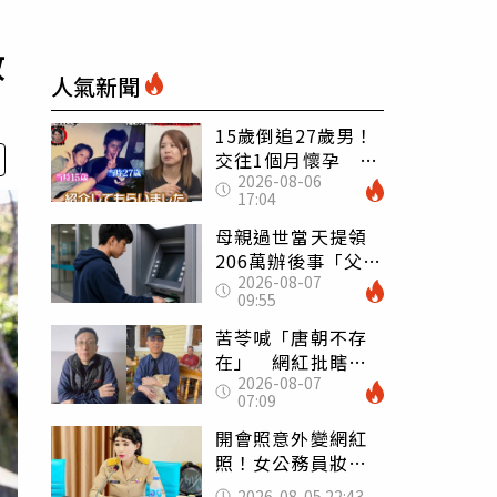
教
人氣新聞
15歲倒追27歲男！
交往1個月懷孕 36
2026-08-06
歲當阿嬤故事曝光
17:04
母親過世當天提領
206萬辦後事「父子
2026-08-07
遭判刑」 律師：
09:55
搶錢先下手是罪
苦苓喊「唐朝不存
在」 網紅批瞎編
2026-08-07
歷史：李白、杜甫
07:09
用鮮卑文寫詩？
開會照意外變網紅
照！女公務員妝容
掀2千則留言 本人
2026-08-05 22:43