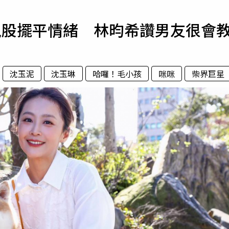
寵物
屁股擺平情緒 林昀希讚男友很會
運勢
運動
梅酒
沈玉泥
沈玉琳
哈囉！毛小孩
咪咪
柴界巨星