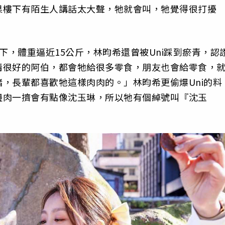
果樓下有陌生人講話太大聲，牠就會叫，牠覺得很打擾
下，體重逼近15公斤，林昀希還曾被Uni踩到瘀青，認
情很好的阿伯，都會牠給很多零食，朋友也會給零食，
，長輩都喜歡牠這樣肉肉的。」林昀希更偷爆Uni的料
邊肉一擠會有點像沈玉琳，所以牠有個綽號叫『沈玉