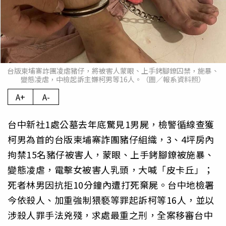
台版柬埔寨詐團凌虐豬仔，將被害人蒙眼、上手銬腳鐐囚禁，施暴、
變態凌虐，中檢起訴主嫌柯男等16人。（圖／報系資料照）
A+
A-
台中新社1處公墓去年底驚見1男屍，檢警循線查獲
柯男為首的台版柬埔寨詐團豬仔組織，3、4坪房內
拘禁15名豬仔被害人，蒙眼、上手銬腳鐐被施暴、
變態凌虐，電擊女被害人乳頭，大喊「皮卡丘」；
死者林男因抗拒10分鐘內遭打死棄屍。台中地檢署
今依殺人、加重強制猥褻等罪起訴柯等16人，並以
涉殺人罪手法兇殘，求處最重之刑，全案移審台中