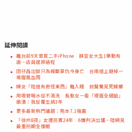
延伸閱讀
離台前9天曾買二手iPhone 靜宜女大生1舉動有
詭…店員還原過程
囝仔昌出獄只為報斷掌仇今身亡 台南道上避掉一
場腥風血雨
婦女「陰道有奇怪東西」難入睡 就醫驚見死蟑螂
用吸管喝水從不清洗 長髮女一看「裡面全細菌」
崩潰：我反覆生病3年
更多最新熱門議題：熊本7.1強震
「徐州8孩」女遭拐賣24年 6嫌判決出爐…陸網見
最重刑期全傻眼