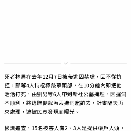
死者林男在去年12月7日被帶進囚禁處，因不從抗
拒，鄭等4人持棍棒敲擊頭部，在10分鐘內即把他
活活打死，由劉男等6人帶到新社公墓掩埋，因掘洞
不順利，將遺體倒栽蔥丟進洞窟離去，計畫隔天再
來處理，遭被民眾發現而曝光。
檢調追查，15名被害人有2、3人是提供帳戶人頭，