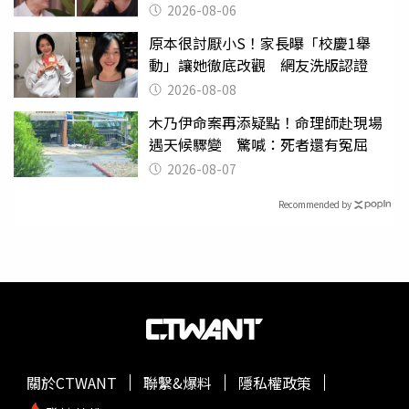
2026-08-06
原本很討厭小S！家長曝「校慶1舉
動」讓她徹底改觀 網友洗版認證
2026-08-08
木乃伊命案再添疑點！命理師赴現場
遇天候驟變 驚喊：死者還有冤屈
2026-08-07
Recommended by
關於CTWANT
聯繫&爆料
隱私權政策