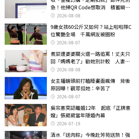
急！他掃QR Code想取消 積蓄瞬間
蒸發
2026-08-08
9歲女孩60公斤又如何？站上啦啦隊C
位驚艷全場 千萬網友被圈粉
2026-08-07
煮菜遭婆婆關火還一路追罵！丈夫只
回「媽媽老了」勸她別計較 人妻超
崩潰：我像台傭
2026-08-08
女主播鏡頭前打瞌睡畫面瘋傳 背後
原因曝！觀眾挺她：辛苦了
2026-08-07
吳宗憲突認離婚12年 起底「正牌憲
嫂」張葳葳當年隱婚內幕
2026-07-19
清水「送肉粽」今晚赴芳苑送煞！強