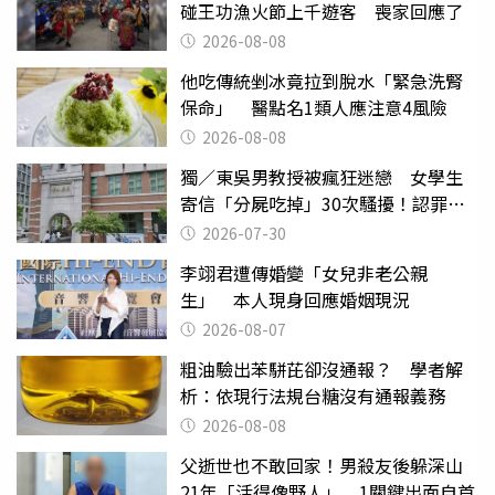
碰王功漁火節上千遊客 喪家回應了
2026-08-08
他吃傳統剉冰竟拉到脫水「緊急洗腎
保命」 醫點名1類人應注意4風險
2026-08-08
獨／東吳男教授被瘋狂迷戀 女學生
寄信「分屍吃掉」30次騷擾！認罪免
關
2026-07-30
李翊君遭傳婚變「女兒非老公親
生」 本人現身回應婚姻現況
2026-08-07
粗油驗出苯駢芘卻沒通報？ 學者解
析：依現行法規台糖沒有通報義務
2026-08-08
父逝世也不敢回家！男殺友後躲深山
21年「活得像野人」 1關鍵出面自首