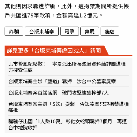
其他則因求職遭詐騙，此外，遭拘禁期間所提供帳
戶共匯進79筆款項，金額高達1.2億元。
詐騙
台版柬埔寨
電擊
棄屍
施虐
詳見更多「台版柬埔寨虐囚32人」新聞
北市警風紀鬆散！ 寧夏派出所長洩漏資料給詐團遭檢
方搜索住處
台版柬埔寨主嫌「藍道」羈押 涉台中公墓棄屍案
台版柬埔寨案首腦落網 破門攻堅逮獲幹部7人
台版柬埔寨案主嫌「S姊」耍賴 否認凌虐只認拘禁遭檢
痛批
騙豬仔出國「1人賺10萬」彰化女蛇頭羈押7個月 再遭
台中地院收押