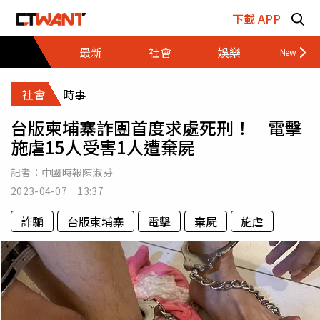
跳至主要內容區塊
下載 APP
最新
社會
娛樂
財經
社會
時事
台版柬埔寨詐團首度求處死刑！ 電擊
施虐15人受害1人遭棄屍
記者：
中國時報陳淑芬
2023-04-07 13:37
詐騙
台版柬埔寨
電擊
棄屍
施虐