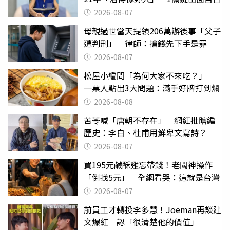
2026-08-07
母親過世當天提領206萬辦後事「父子
遭判刑」 律師：搶錢先下手是罪
2026-08-07
松屋小編問「為何大家不來吃？」
一票人點出3大問題：滿手好牌打到爛
2026-08-08
苦苓喊「唐朝不存在」 網紅批瞎編
歷史：李白、杜甫用鮮卑文寫詩？
2026-08-07
買195元鹹酥雞忘帶錢！老闆神操作
「倒找5元」 全網看哭：這就是台灣
2026-08-07
前員工才轉投李多慧！Joeman再談建
文爆紅 認「很清楚他的價值」