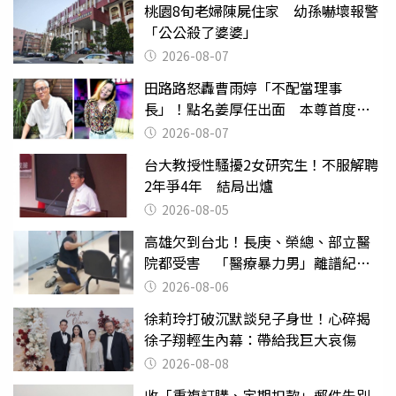
桃園8旬老婦陳屍住家 幼孫嚇壞報警
「公公殺了婆婆」
2026-08-07
田路路怒轟曹雨婷「不配當理事
長」！點名姜厚任出面 本尊首度回
應了
2026-08-07
台大教授性騷擾2女研究生！不服解聘
2年爭4年 結局出爐
2026-08-05
高雄欠到台北！長庚、榮總、部立醫
院都受害 「醫療暴力男」離譜紀錄
曝光
2026-08-06
徐莉玲打破沉默談兒子身世！心碎揭
徐子翔輕生內幕：帶給我巨大哀傷
2026-08-08
收「重複訂購、定期扣款」郵件先別