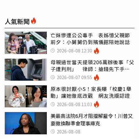
人氣新聞
亡妹慘遭公公毒手 表姊憶父親節
前夕：小舅舅仍到殯儀館陪她說話
2026-08-08 12:30
母親過世當天提領206萬辦後事「父
子遭判刑」 律師：搶錢先下手是
罪
2026-08-07 09:55
原本很討厭小S！家長曝「校慶1舉
動」讓她徹底改觀 網友洗版認證
2026-08-08 11:03
美最高法院6月才阻擋解雇令！川普又
要撤換聯準會理事庫克
2026-08-08