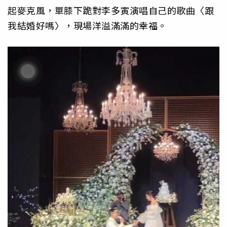
起麥克風，單膝下跪對李多寅演唱自己的歌曲〈跟
我結婚好嗎〉，現場洋溢滿滿的幸福。