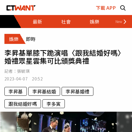
跳至主要內容區塊
下載 APP
最新
社會
娛樂
財經
娛樂
即時
李昇基單膝下跪演唱〈跟我結婚好嗎〉
婚禮眾星雲集可比頒獎典禮
記者：
張毓琪
2023-04-07 20:52
李昇基
李昇基結婚
李昇基婚禮
跟我結婚好嗎
李多寅