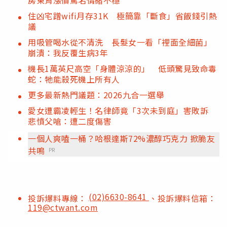
住凶宅蹭wifi月存31K 極簡靠「斷食」省飯錢引熱
議
用吸管喝水從不清洗 長髮女一看「裡面全細菌」
崩潰：我反覆生病3年
機長1萬英尺高空「身體涼涼的」 低頭驚見致命毒
蛇：牠能殺死機上所有人
更多最新熱門議題：2026九合一選舉
愛女遭霸凌輕生！名律師竟「3次未到庭」害敗訴
悲憤父嗆：遭二度傷害
一個人爽嗑一桶？哈根達斯72%濃醇巧克力 掀脆友
共鳴
PR
(02)6630-8641
投訴爆料專線：
、投訴爆料信箱：
119@ctwant.com