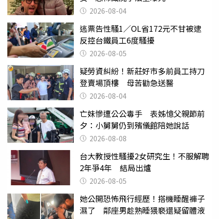
2026-08-04
逃票告性騷1／OL省172元不甘被逮
反控台鐵員工6度騷擾
2026-08-05
疑勞資糾紛！新莊好市多前員工持刀
登賣場頂樓 母苦勸急送醫
2026-08-04
亡妹慘遭公公毒手 表姊憶父親節前
夕：小舅舅仍到殯儀館陪她說話
2026-08-08
台大教授性騷擾2女研究生！不服解聘
2年爭4年 結局出爐
2026-08-05
她公開恐怖飛行經歷！搭機睡醒褲子
濕了 鄰座男趁熟睡猥褻還疑留體液