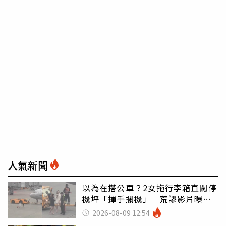
人氣新聞
以為在搭公車？2女拖行李箱直闖停
機坪「揮手攔機」 荒謬影片曝網
傻眼
2026-08-09 12:54