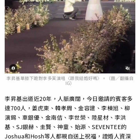
李昇基單膝下跪對李多寅演唱〈跟我結婚好嗎〉。（圖／翻攝自
IG）
李昇基出道近20年，人脈廣闊，今日邀請的賓客多
達700人，姜虎東、韓孝周、金容建、李棟旭、柳
演錫、車銀優、金南佶、李世榮、陸星材、李洪
基、SJ銀赫、圭賢、神童、始源、SEVENTEE的
Joshua和Hosh等人都親自送上祝福，證婚人資深