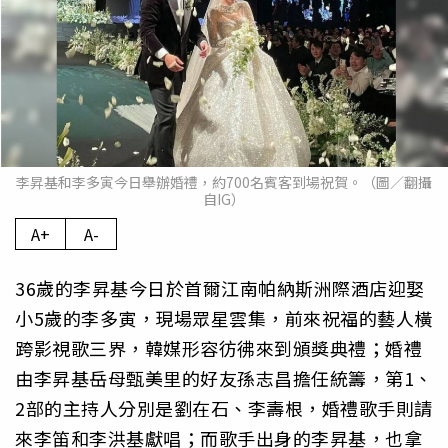
李昇基和李多寅今日舉辦婚禮，約700名賓客到場祝賀。（圖／翻攝
自IG）
A+
A-
36歲的李昇基今日於首爾江南帕納斯洲際酒店迎娶
小5歲的李多寅，現場眾星雲集，前來祝福的藝人橫
跨影視歌三界，韓媒形容彷彿來到頒獎典禮；婚禮
由李昇基岳母甄美里的好友孫志昌擔任統籌，第1、
2部的主持人分別是劉在石、李壽根，婚禮歌手則請
來李笛和李洪基獻唱；而歌手出身的李昇基，也拿