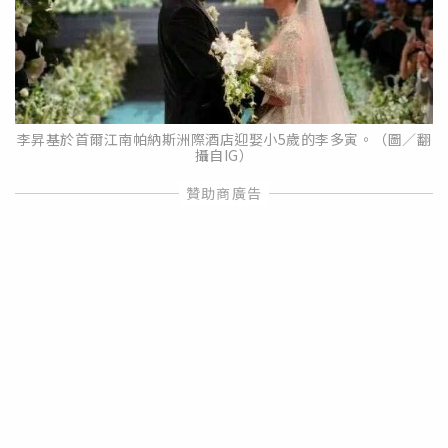
李昇基於首爾江南帕納斯洲際酒店迎娶小5歲的李多寅。（圖／翻
攝自IG）