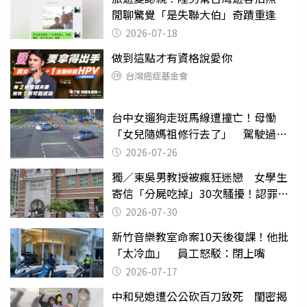
閒聊驚覺「是失聯大伯」奇蹟重逢
2026-07-18
做到這點才有資格說愛你
台灣癌症基金會
台中女遛狗走斑馬線遭撞亡！母慟
「女兒隨媽祖修行去了」 駕駛過失
致死判9月
2026-07-26
獨／東吳男教授被瘋狂迷戀 女學生
寄信「分屍吃掉」30次騷擾！認罪免
關
2026-07-30
新竹音樂教室命案10天後復課！他批
「太冷血」 員工怒駁：閉上嘴
2026-07-17
中和兒媳遭公公砍百刀致死 閨密揭