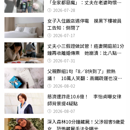
「全家都惡魔」：丈夫在老婆時懷孕
摔東西
2026-07-28
女子入住飯店遇停電 摸黑下樓被員
工告知：倒閉了
2026-07-17
丈夫小三假證做試管！癌妻開庭前1分
鐘再收離婚傳票 她崩潰：比八點檔
還扯
2026-07-31
父親群組1句「8／8快到了」掀熱
議！ 10萬人笑翻：高鐵疏運也沒列
父親節
2026-08-02
慈濟遭詐走10.6億！ 李怡貞曝女律
師背景提4疑點
2026-08-07
深入森林10分鐘藏屍！父涉殺害9歲愛
女 恐怖藏屍手法全曝光