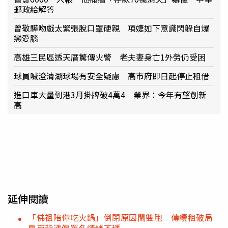
郵政給解答
曾敬驊吻戲太緊張脫口罩硬親 項婕如下意識閃躲自爆
戀愛腦
高雄三民區透天厝驚傳火警 老夫妻身亡1外勞仍受困
球員喊澄清湖球場有安全疑慮 高市府即日起停止租借
進口車大量到港3月掛牌破4萬4 業界：今年有望創新
高
延伸閱讀
「佛祖陪你吃火鍋」倒閉原因鬧雙胞 傳續租破局
房東背漲價罵名情緒不穩