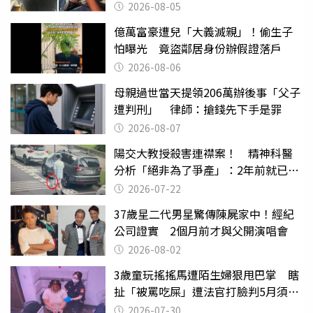
2026-08-05
億萬富豪遭兒「大義滅親」！偷生子
怕曝光 竟盜鄰居身份辦假證落戶
2026-08-06
母親過世當天提領206萬辦後事「父子
遭判刑」 律師：搶錢先下手是罪
2026-08-07
陽交大教授殺害連襟案！ 精神科醫
分析「絕非為了爭產」：2年前就已言
行詭異
2026-07-22
37歲星二代男星驚傳陳屍家中！經紀
公司證實 2個月前才與父開演唱會
2026-08-02
3歲童玩搖搖馬遭陌生婦狠甩巴掌 瞎
扯「被罵吃屎」遭法官打臉判5月須入
監
2026-07-30