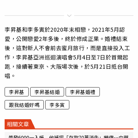
李昇基和李多寅於2020年末相戀，2021年5月認
愛，公開戀愛2年多後，終於修成正果。婚禮結束
後，這對新人不會前去蜜月旅行，而是直接投入工
作，李昇基亞洲巡迴演唱會5月4日至7日於首爾起
跑，接續著東京、大阪場次後，於5月21日抵台開
唱。
李昇基
李昇基結婚
李昇基婚禮
跟我結婚好嗎
李多寅
相關文章
普發6000一入帳 他補摺「存款70萬消失」嚇傻…中華