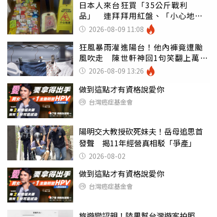
日本人來台狂買「35公斤戰利
品」 連拜拜用紅盤、「小心地
滑」告示牌也帶回家
2026-08-09 11:08
狂風暴雨灌進陽台！他內褲竟遭颱
風吹走 陳世軒神回1句笑翻上萬網
友
2026-08-09 13:26
做到這點才有資格說愛你
台灣癌症基金會
陽明交大教授砍死妹夫！岳母追思首
發聲 揭11年經營真相駁「爭產」
2026-08-02
做到這點才有資格說愛你
台灣癌症基金會
旅遊變認親！陸男幫台灣遊客拍照