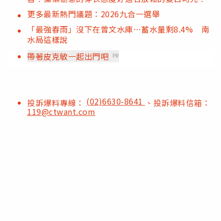
更多最新熱門議題：2026九合一選舉
「最強春雨」沒下在曾文水庫…蓄水量剩8.4% 南
水局這樣說
帶著皮克敏一起出門吧
PR
(02)6630-8641
投訴爆料專線：
、投訴爆料信箱：
119@ctwant.com