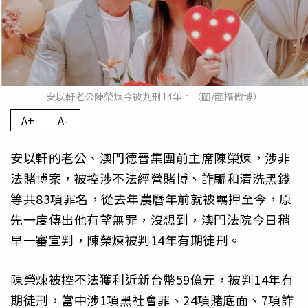
安以軒老公陳榮煉今被判刑14年。（圖/翻攝微博）
A+
A-
安以軒的老公、澳門德晉集團前主席陳榮煉，涉非
法賭博案，被控涉不法經營賭博、詐騙和清洗黑錢
等共83項罪名，從去年農曆年前就被羈押至今，原
先一度傳出他有望無罪，沒想到，澳門法院今日稍
早一審宣判，陳榮煉被判14年有期徒刑。
陳榮煉被控不法獲利近新台幣59億元，被判14年有
期徒刑，當中涉1項黑社會罪、24項賭底面、7項詐