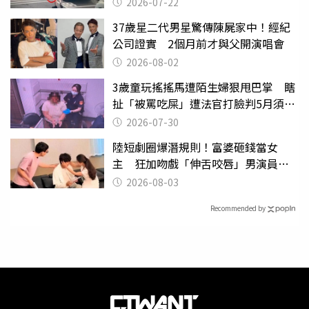
2026-07-22
37歲星二代男星驚傳陳屍家中！經紀
公司證實 2個月前才與父開演唱會
2026-08-02
3歲童玩搖搖馬遭陌生婦狠甩巴掌 瞎
扯「被罵吃屎」遭法官打臉判5月須入
監
2026-07-30
陸短劇圈爆潛規則！富婆砸錢當女
主 狂加吻戲「伸舌咬唇」男演員崩
潰
2026-08-03
Recommended by