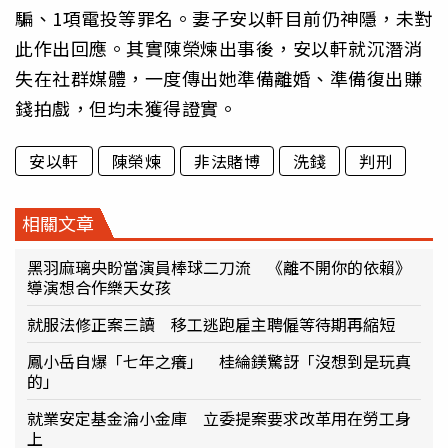
騙、1項電投等罪名。妻子安以軒目前仍神隱，未對
此作出回應。其實陳榮煉出事後，安以軒就沉潛消
失在社群媒體，一度傳出她準備離婚、準備復出賺
錢拍戲，但均未獲得證實。
安以軒
陳榮煉
非法賭博
洗錢
判刑
相關文章
黑羽麻璃央盼當演員棒球二刀流 《離不開你的依賴》
導演想合作樂天女孩
就服法修正案三讀 移工逃跑雇主聘僱等待期再縮短
鳳小岳自爆「七年之癢」 桂綸鎂驚訝「沒想到是玩真
的」
就業安定基金淪小金庫 立委提案要求改革用在勞工身
上