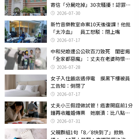
寄信「分屍吃掉」30次騷擾！認罪免
關
2026-07-30
新竹音樂教室命案10天後復課！他批
「太冷血」 員工怒駁：閉上嘴
2026-07-17
中和兒媳遭公公砍百刀致死 閨密揭
「全家都惡魔」：丈夫在老婆時懷孕
摔東西
2026-07-28
女子入住飯店遇停電 摸黑下樓被員
工告知：倒閉了
2026-07-17
丈夫小三假證做試管！癌妻開庭前1分
鐘再收離婚傳票 她崩潰：比八點檔
還扯
2026-07-31
父親群組1句「8／8快到了」掀熱