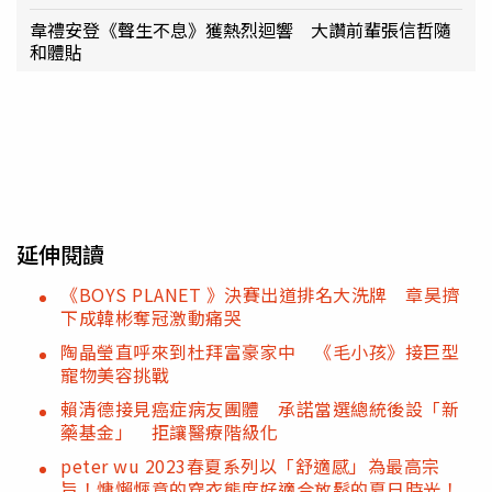
韋禮安登《聲生不息》獲熱烈迴響 大讚前輩張信哲隨
和體貼
延伸閱讀
《BOYS PLANET 》決賽出道排名大洗牌 章昊擠
下成韓彬奪冠激動痛哭
陶晶瑩直呼來到杜拜富豪家中 《毛小孩》接巨型
寵物美容挑戰
賴清德接見癌症病友團體 承諾當選總統後設「新
藥基金」 拒讓醫療階級化
peter wu 2023春夏系列以「舒適感」為最高宗
旨！慵懶愜意的穿衣態度好適合放鬆的夏日時光！