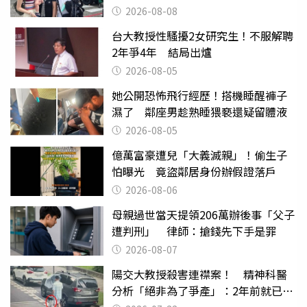
2026-08-08
台大教授性騷擾2女研究生！不服解聘
2年爭4年 結局出爐
2026-08-05
她公開恐怖飛行經歷！搭機睡醒褲子
濕了 鄰座男趁熟睡猥褻還疑留體液
2026-08-05
億萬富豪遭兒「大義滅親」！偷生子
怕曝光 竟盜鄰居身份辦假證落戶
2026-08-06
母親過世當天提領206萬辦後事「父子
遭判刑」 律師：搶錢先下手是罪
2026-08-07
陽交大教授殺害連襟案！ 精神科醫
分析「絕非為了爭產」：2年前就已言
行詭異