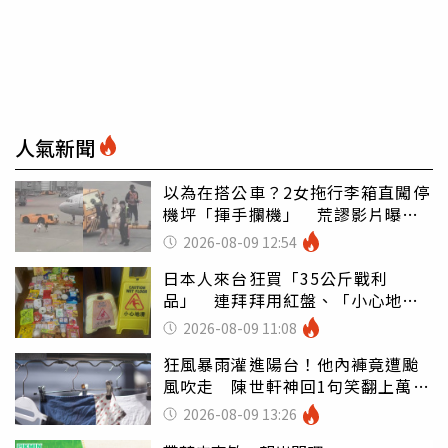
人氣新聞
以為在搭公車？2女拖行李箱直闖停
機坪「揮手攔機」 荒謬影片曝網
傻眼
2026-08-09 12:54
日本人來台狂買「35公斤戰利
品」 連拜拜用紅盤、「小心地
滑」告示牌也帶回家
2026-08-09 11:08
狂風暴雨灌進陽台！他內褲竟遭颱
風吹走 陳世軒神回1句笑翻上萬網
友
2026-08-09 13:26