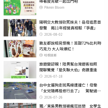
帶著皮克敏一起出門吧
Pikmin Bloom
陽明交大教授砍死妹夫！岳母追思首
發聲 揭11年經營真相駁「爭產」
2026-08-02
脆友都說相見恨晚！苦甜72%比利時
巧克力 大人味爆紅！
哈根達斯
旅遊變認親！陸男幫台灣遊客拍照
閒聊驚覺「是失聯大伯」奇蹟重逢
2026-07-18
台中女遛狗走斑馬線遭撞亡！母慟
「女兒隨媽祖修行去了」 駕駛過失
致死判9月
2026-07-26
獨／東吳男教授被瘋狂迷戀 女學生