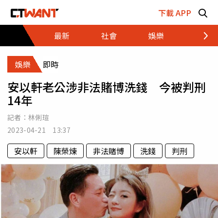
跳至主要內容區塊
下載 APP
最新
社會
娛樂
財經
娛樂
即時
安以軒老公涉非法賭博洗錢 今被判刑
14年
記者：
林俐瑄
2023-04-21 13:37
安以軒
陳榮煉
非法賭博
洗錢
判刑