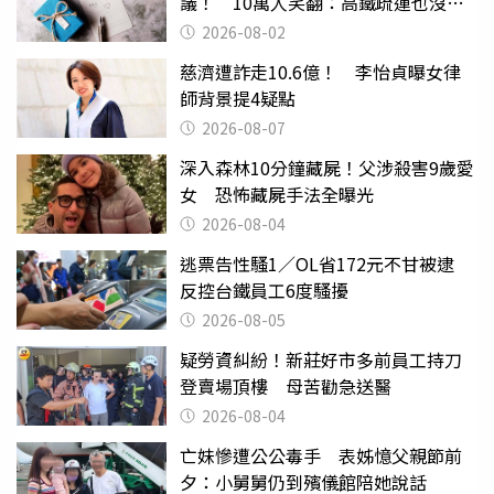
議！ 10萬人笑翻：高鐵疏運也沒列
父親節
2026-08-02
慈濟遭詐走10.6億！ 李怡貞曝女律
師背景提4疑點
2026-08-07
深入森林10分鐘藏屍！父涉殺害9歲愛
女 恐怖藏屍手法全曝光
2026-08-04
逃票告性騷1／OL省172元不甘被逮
反控台鐵員工6度騷擾
2026-08-05
疑勞資糾紛！新莊好市多前員工持刀
登賣場頂樓 母苦勸急送醫
2026-08-04
亡妹慘遭公公毒手 表姊憶父親節前
夕：小舅舅仍到殯儀館陪她說話