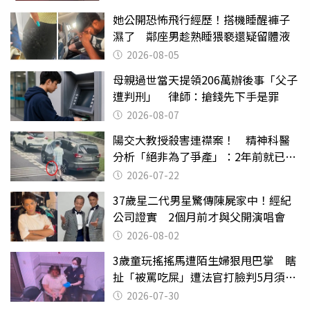
她公開恐怖飛行經歷！搭機睡醒褲子
濕了 鄰座男趁熟睡猥褻還疑留體液
2026-08-05
母親過世當天提領206萬辦後事「父子
遭判刑」 律師：搶錢先下手是罪
2026-08-07
陽交大教授殺害連襟案！ 精神科醫
分析「絕非為了爭產」：2年前就已言
行詭異
2026-07-22
37歲星二代男星驚傳陳屍家中！經紀
公司證實 2個月前才與父開演唱會
2026-08-02
3歲童玩搖搖馬遭陌生婦狠甩巴掌 瞎
扯「被罵吃屎」遭法官打臉判5月須入
監
2026-07-30