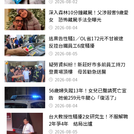
父親節
2026-08-02
深入森林10分鐘藏屍！父涉殺害9歲愛
女 恐怖藏屍手法全曝光
2026-08-04
逃票告性騷1／OL省172元不甘被逮
反控台鐵員工6度騷擾
2026-08-05
疑勞資糾紛！新莊好市多前員工持刀
登賣場頂樓 母苦勸急送醫
2026-08-04
56歲婦失蹤13年！女兒已聲請死亡宣
告 她偷259元牛腱心「復活了」
2026-08-04
台大教授性騷擾2女研究生！不服解聘
2年爭4年 結局出爐
2026-08-05