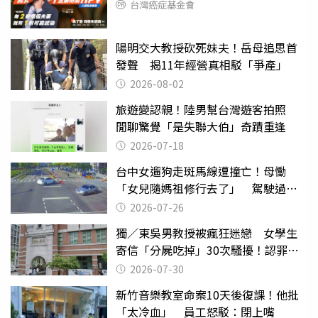
台灣癌症基金會
陽明交大教授砍死妹夫！岳母追思首
發聲 揭11年經營真相駁「爭產」
2026-08-02
旅遊變認親！陸男幫台灣遊客拍照
閒聊驚覺「是失聯大伯」奇蹟重逢
2026-07-18
台中女遛狗走斑馬線遭撞亡！母慟
「女兒隨媽祖修行去了」 駕駛過失
致死判9月
2026-07-26
獨／東吳男教授被瘋狂迷戀 女學生
寄信「分屍吃掉」30次騷擾！認罪免
關
2026-07-30
新竹音樂教室命案10天後復課！他批
「太冷血」 員工怒駁：閉上嘴