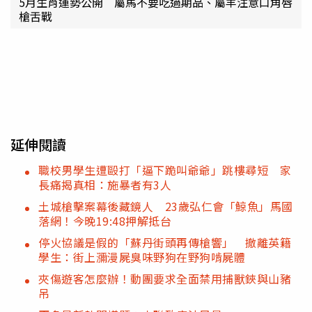
5月生肖運勢公開 屬馬不要吃過期品、屬羊注意口角唇
槍舌戰
延伸閱讀
職校男學生遭毆打「逼下跪叫爺爺」跳樓尋短 家
長痛揭真相：施暴者有3人
土城槍擊案幕後藏鏡人 23歲弘仁會「鯨魚」馬國
落網！今晚19:48押解抵台
停火協議是假的「蘇丹街頭再傳槍響」 撤離英籍
學生：街上瀰漫屍臭味野狗在野狗啃屍體
夾傷遊客怎麼辦！動團要求全面禁用捕獸鋏與山豬
吊