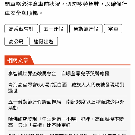
開車務必注意車前狀況，切勿疲勞駕駛，以確保行
車安全與順暢。
高乘載管制
五一連假
勞動節連假
塞車
高公局
連假出遊
相關文章
李智凱世界盃鞍馬奪金 自曝全靠兒子哭聲應援
青海高官聚會6人喝7瓶白酒 藏族人大代表被發現喝到
過世
五一勞動節連假鋒面攪局 南部36度以上呼籲減少戶外
活動
哈佛研究發現「午睡超過一小時」肥胖、高血壓機率變
高 只睡「這樣」比不睡更好