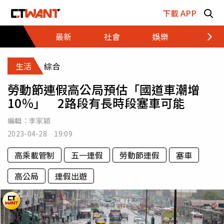
跳至主要內容區塊
下載 APP
最新
社會
娛樂
財經
生活
綜合
勞動節連假高公局預估「國道車潮增
10％」 2路段有長時段塞車可能
編輯：
李家穎
2023-04-28 19:09
高乘載管制
五一連假
勞動節連假
塞車
高公局
連假出遊