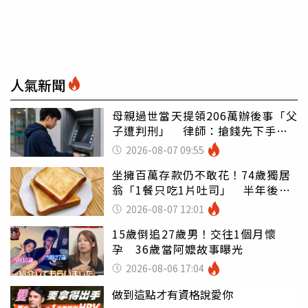
人氣新聞
母親過世當天提領206萬辦後事「父
子遭判刑」 律師：搶錢先下手是
罪
2026-08-07 09:55
坐擁百萬存款仍不敢花！74歲獨居
翁「1餐只吃1片吐司」 半年後暴
瘦嚇壞女兒
2026-08-07 12:01
15歲倒追27歲男！交往1個月懷
孕 36歲當阿嬤故事曝光
2026-08-06 17:04
做到這點才有資格說愛你