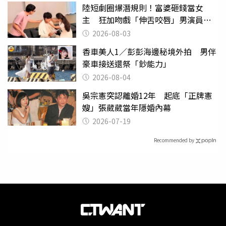
陸短劇圈爆潛規則！富婆砸錢當女
主 狂加吻戲「伸舌咬唇」男演員崩
潰
2026-08-03
香車美人1／彭彭海邊秘境外拍 男伴
豪車接送還祭「鈔能力」
2026-08-04
吳宗憲突認離婚12年 起底「正牌憲
嫂」張葳葳當年隱婚內幕
2026-07-19
Recommended by