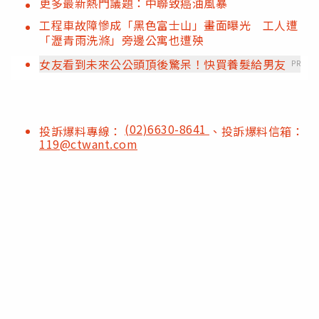
更多最新熱門議題：中聯致癌油風暴
工程車故障慘成「黑色富士山」畫面曝光 工人遭
「瀝青雨洗滌」旁邊公寓也遭殃
女友看到未來公公頭頂後驚呆！快買養髮給男友
PR
(02)6630-8641
投訴爆料專線：
、投訴爆料信箱：
119@ctwant.com