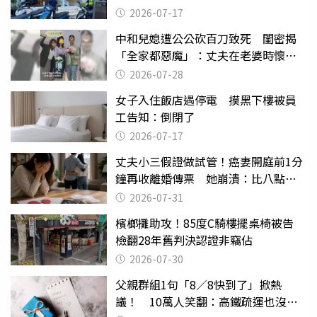
2026-07-17
中和兒媳遭公公砍百刀致死 閨密揭
「全家都惡魔」：丈夫在老婆時懷孕
摔東西
2026-07-28
女子入住飯店遇停電 摸黑下樓被員
工告知：倒閉了
2026-07-17
丈夫小三假證做試管！癌妻開庭前1分
鐘再收離婚傳票 她崩潰：比八點檔
還扯
2026-07-31
檳榔攤助攻！85度C騎樓擺桌椅被告
檢翻28年舊判決認證非竊佔
2026-07-30
父親群組1句「8／8快到了」掀熱
議！ 10萬人笑翻：高鐵疏運也沒列