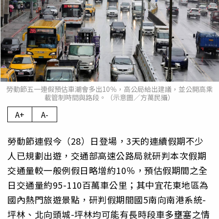
勞動節五一連假預估車潮會多出10％，高公局給出建議，並公開高乘
載管制時間與路段。（示意圖／方萬民攝）
A+
A-
勞動節連假今（28）日登場，3天的連續假期不少
人已規劃出遊，交通部高速公路局就研判本次假期
交通量較一般例假日略增約10％，預估假期間之全
日交通量約95-110百萬車公里；其中宜花東地區為
國內熱門旅遊景點，研判假期間國5南向南港系統-
坪林、北向頭城-坪林均可能有長時段車多壅塞之情