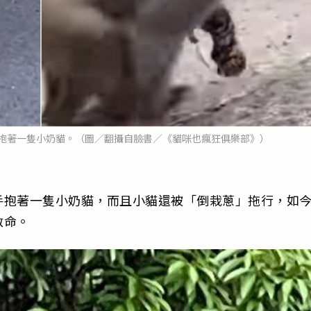
抱著一隻小奶貓。（圖／翻攝自臉書／《貓咪也瘋狂俱樂部》）
手抱著一隻小奶貓，而且小貓還被「倒栽蔥」拖行，如
救命。