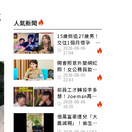
死
人氣新聞
15歲倒追27歲男！
交往1個月懷孕 36
2026-08-06
歲當阿嬤故事曝光
17:04
開會照意外變網紅
照！女公務員妝容
2026-08-05
掀2千則留言 本人
22:43
怒嗆：化妝有錯嗎
前員工才轉投李多
慧！Joeman再談
2026-08-06
建文爆紅 認「很
16:35
清楚他的價值」
億萬富豪遭兒「大
義滅親」！偷生子
怕曝光 竟盜鄰居
2026-08-06 17:53