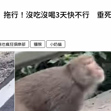
寵物
」拖行！沒吃沒喝3天快不行 垂
運勢
運動
梅酒
咪也瘋狂俱樂部
獼猴
小奶貓