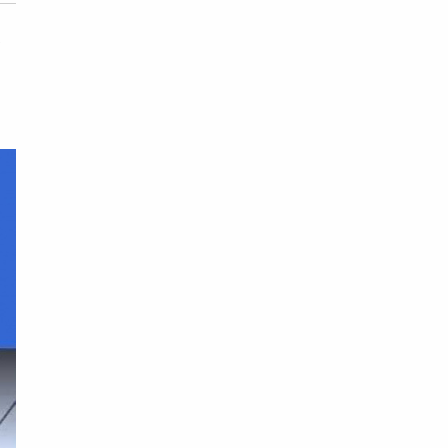
著
，
」