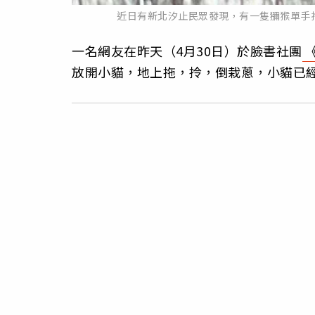
近日有新北汐止民眾發現，有一隻獼猴單手
一名網友在昨天（4月30日）於臉書社團
放開小貓，地上拖，拎，倒栽蔥，小貓已