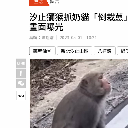
生活
綜合
人物
汽車
汐止獼猴抓奶貓「倒栽蔥
專欄
畫面曝光
房產新勢力
編輯：
陳煜濬
2023-05-01 10:21
慈聖佛堂
新北汐止山區
八連路
貓
Next