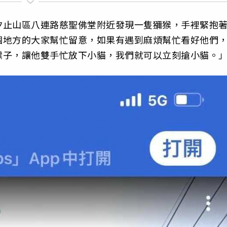
汐止山區八連路慈聖佛堂附近發現一隻獼猴，手裡緊抱
個地方的大家幫忙留意，如果有遇到麻煩幫忙看好他們
猴子，讓他雙手忙放下小貓，我們就可以立刻搶小貓。