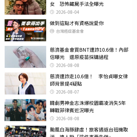
女 恐怖藏屍手法全曝光
2026-08-04
做到這點才有資格說愛你
台灣癌症基金會
慈濟基金會買BNT遭詐10.6億！內部
信曝光 還原疫苗採購過程
2026-08-08
慈濟遭詐走10.6億！ 李怡貞曝女律
師背景提4疑點
2026-08-07
韓劇男神金志洙爆校園霸凌消失5年
轉戰菲律賓近況曝光
2026-08-08
颱風白海豚肆虐！旅客遇返台班機取
消 達人勸「這件事要先做」