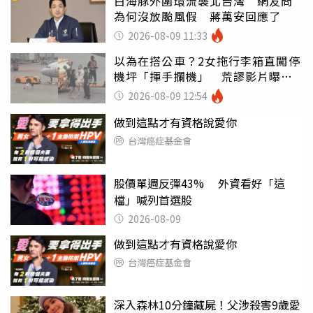
白海豚外圍環流襲北台灣 網友問
為何沒放颱風假 蔣萬安回應了
2026-08-09 11:33
以為在搭公車？2女拖行李箱直闖停
機坪「揮手攔機」 荒謬影片曝網
傻眼
2026-08-09 12:54
做到這點才有資格說愛你
台灣癌症基金會
股價單週反彈43% 外資看好「這
檔」喊列首選股
2026-08-09
做到這點才有資格說愛你
台灣癌症基金會
深入森林10分鐘藏屍！父涉殺害9歲愛