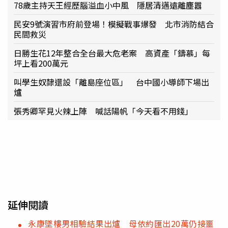
78歲主持天王經歷腦溢血小中風 隱居清邁遠離塵囂
民安9號演習市府前登場！模擬戰事爆發 北市消防結合
民間救災
日勝生花12年整合全台最大危老案 高資產「鑄慕」每
坪上看200萬元
叫學生奴隸還設「離島座位區」 台中國小導師下場出
爐
張秀卿罕見火辣上陣 喊話陽帆「今天看不用錢」
延伸閱讀
永康墜樓男相驗結果出爐 母依約匯出20萬仍接噩