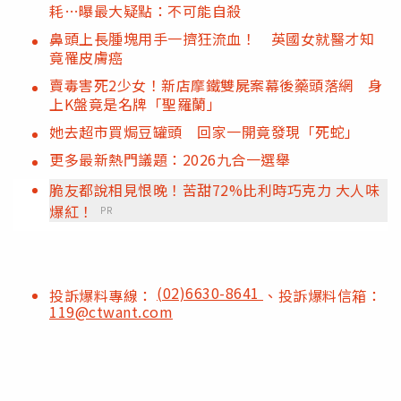
耗…曝最大疑點：不可能自殺
鼻頭上長腫塊用手一擠狂流血！ 英國女就醫才知
竟罹皮膚癌
賣毒害死2少女！新店摩鐵雙屍案幕後藥頭落網 身
上K盤竟是名牌「聖羅蘭」
她去超市買焗豆罐頭 回家一開竟發現「死蛇」
更多最新熱門議題：2026九合一選舉
脆友都說相見恨晚！苦甜72%比利時巧克力 大人味
爆紅！
PR
(02)6630-8641
投訴爆料專線：
、投訴爆料信箱：
119@ctwant.com