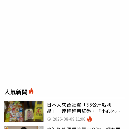
人氣新聞
日本人來台狂買「35公斤戰利
品」 連拜拜用紅盤、「小心地
滑」告示牌也帶回家
2026-08-09 11:08