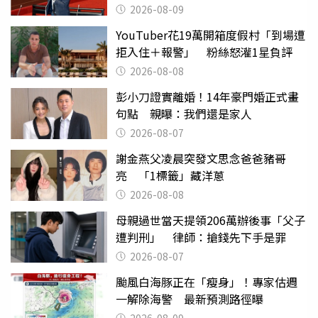
2026-08-09
YouTuber花19萬開箱度假村「到場遭
拒入住＋報警」 粉絲怒灌1星負評
2026-08-08
彭小刀證實離婚！14年豪門婚正式畫
句點 親曝：我們還是家人
2026-08-07
謝金燕父凌晨突發文思念爸爸豬哥
亮 「1標籤」藏洋蔥
2026-08-08
母親過世當天提領206萬辦後事「父子
遭判刑」 律師：搶錢先下手是罪
2026-08-07
颱風白海豚正在「瘦身」！專家估週
一解除海警 最新預測路徑曝
2026-08-09