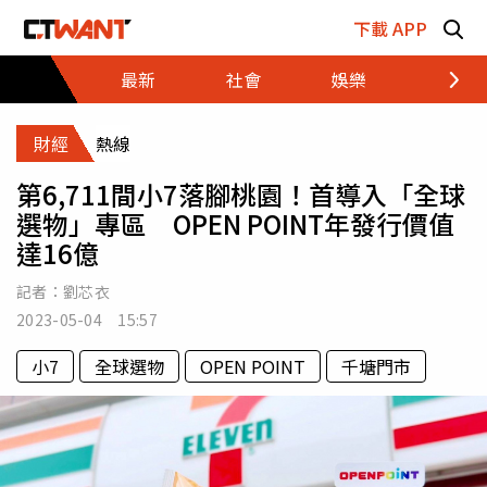
跳至主要內容區塊
下載 APP
最新
社會
娛樂
財經
財經
熱線
第6,711間小7落腳桃園！首導入「全球
選物」專區 OPEN POINT年發行價值
達16億
記者：
劉芯衣
2023-05-04 15:57
小7
全球選物
OPEN POINT
千塘門市