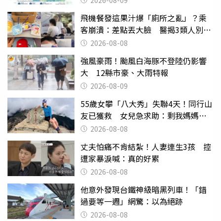
飛機餐發這果汁爆「廁所之亂」？乘
客崩潰：差點丟大臉 醫揭3類人別亂
喝
2026-08-08
強風豪雨！颱風白海豚不登陸仍影響
大 12縣市豪、大雨特報
2026-08-09
55歲女攀「八大秀」失聯4天！同行山
友已獲救 女兒急求助：剩我媽媽還
沒找到
2026-08-08
丈夫怕痛不肯結紮！人妻連生3孩 控
遭家暴淚喊：真的好累
2026-08-08
他意外發現台鐵神級暗黑列車！「錯
過要等一週」網驚：以為絕跡
2026-08-08