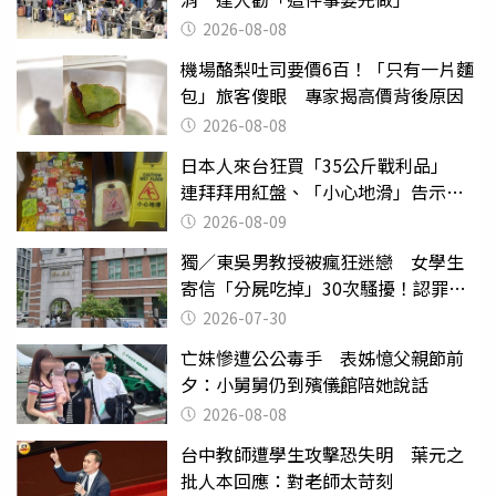
2026-08-08
機場酪梨吐司要價6百！「只有一片麵
包」旅客傻眼 專家揭高價背後原因
2026-08-08
日本人來台狂買「35公斤戰利品」
連拜拜用紅盤、「小心地滑」告示牌
也帶回家
2026-08-09
獨／東吳男教授被瘋狂迷戀 女學生
寄信「分屍吃掉」30次騷擾！認罪免
關
2026-07-30
亡妹慘遭公公毒手 表姊憶父親節前
夕：小舅舅仍到殯儀館陪她說話
2026-08-08
台中教師遭學生攻擊恐失明 葉元之
批人本回應：對老師太苛刻