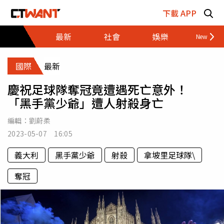
跳至主要內容區塊
下載 APP
最新
社會
娛樂
財經
國際
最新
慶祝足球隊奪冠竟遭遇死亡意外！
「黑手黨少爺」遭人射殺身亡
編輯：
劉蔚柔
2023-05-07 16:05
義大利
黑手黨少爺
射殺
拿坡里足球隊\
奪冠