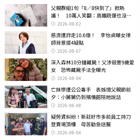
父親群組1句「8／8快到了」掀熱
議！ 10萬人笑翻：高鐵疏運也沒列
父親節
2026-08-02
慈濟遭詐走10.6億！ 李怡貞曝女律
師背景提4疑點
2026-08-07
深入森林10分鐘藏屍！父涉殺害9歲愛
女 恐怖藏屍手法全曝光
2026-08-04
亡妹慘遭公公毒手 表姊憶父親節前
夕：小舅舅仍到殯儀館陪她說話
2026-08-08
疑勞資糾紛！新莊好市多前員工持刀
登賣場頂樓 母苦勸急送醫
2026-08-04