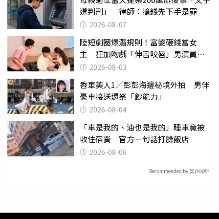
遭判刑」 律師：搶錢先下手是罪
2026-08-07
陸短劇圈爆潛規則！富婆砸錢當女
主 狂加吻戲「伸舌咬唇」男演員崩
潰
2026-08-03
香車美人1／彭彭海邊秘境外拍 男伴
豪車接送還祭「鈔能力」
2026-08-04
「車是我的、油也是我的」睡車竟被
收住宿費 官方一句話打臉飯店
2026-08-06
Recommended by