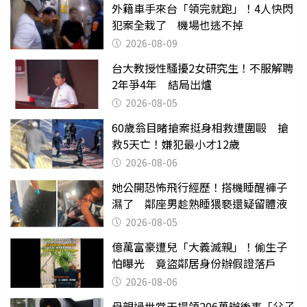
外籍車手來台「領完就跑」！4人快閃
犯案全栽了 機場也逃不掉
2026-08-09
台大教授性騷擾2女研究生！不服解聘
2年爭4年 結局出爐
2026-08-05
60歲翁目睹搶案挺身相救遭圍毆 搶
救5天亡！嫌犯最小才12歲
2026-08-06
她公開恐怖飛行經歷！搭機睡醒褲子
濕了 鄰座男趁熟睡猥褻還疑留體液
2026-08-05
億萬富豪遭兒「大義滅親」！偷生子
怕曝光 竟盜鄰居身份辦假證落戶
2026-08-06
母親過世當天提領206萬辦後事「父子