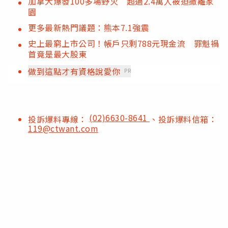
加拿大爆發100多場野火 超過2.4萬人被迫撤離家
園
更多最新熱門議題：熊本7.1強震
史上最窮上市公司！帳戶只剩788元現金流 罪魁禍
首竟是最大股東
做到這點才有資格說愛你
PR
(02)6630-8641
投訴爆料專線：
、投訴爆料信箱：
119@ctwant.com