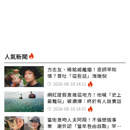
人氣新聞
方志友、楊銘威離婚！恩師早知
情？曾吐「這些話」洩端倪
2026-08-10 14:11
網紅度假激推這地方！他喊「史上
最難玩」被讚爆：終於有人說實話
2026-08-10 14:37
當街激吻人夫阿翔！不倫戀毀事
業 謝忻認「當年咎由自取」罕吐