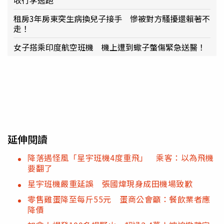
收行李逃跑
租房3年房東突生病換兒子接手 慘被對方騷擾還賴著不
走！
女子搭乘印度航空班機 機上遭到蠍子螫傷緊急送醫！
延伸閱讀
降落遇怪風「星宇班機4度重飛」 乘客：以為飛機
要翻了
星宇班機嚴重延誤 張國煒現身成田機場致歉
零售雞蛋降至每斤55元 蛋商公會籲：餐飲業者應
降價