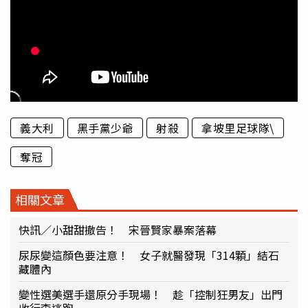
義大利
黑手黨少爺
射殺
拿坡里足球隊\
奪冠
相關文章
快訊／小甜甜撤告！ 宋晉賢家暴案落幕
尿尿變這顏色要注意！ 女子就醫發現「314顆」結石
藏體內
變性選美選手還原分手現場！ 趁「控制狂男友」出門