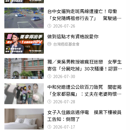
台中女遛狗走斑馬線遭撞亡！母慟
「女兒隨媽祖修行去了」 駕駛過失
致死判9月
2026-07-26
做到這點才有資格說愛你
台灣癌症基金會
獨／東吳男教授被瘋狂迷戀 女學生
寄信「分屍吃掉」30次騷擾！認罪免
關
2026-07-30
中和兒媳遭公公砍百刀致死 閨密揭
「全家都惡魔」：丈夫在老婆時懷孕
摔東西
2026-07-28
女子入住飯店遇停電 摸黑下樓被員
工告知：倒閉了
2026-07-17