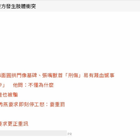
雙方發生肢體衝突
4面圓拱門像墓碑、張嘴獸首「刑傷」易有濺血憾事
步」 他問：不懂為什麼
鞋也被騙
秀燕要求即刻停工怒：要重罰
要求更正重訊
PR