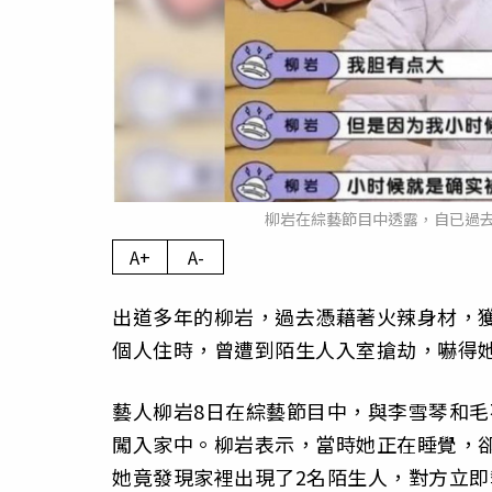
柳岩在綜藝節目中透露，自已過
A+
A-
出道多年的柳岩，過去憑藉著火辣身材，
個人住時，曾遭到陌生人入室搶劫，嚇得
藝人柳岩8日在綜藝節目中，與李雪琴和毛
闖入家中。柳岩表示，當時她正在睡覺，
她竟發現家裡出現了2名陌生人，對方立