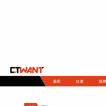
社會首頁
娛樂首頁
財經首頁
政
:::
最新
社會
娛
時事
即時
熱線
:::
直擊
大條
人物
調查
專題
３Ｃ