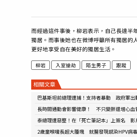
而經過這件事後，柳岩表示，自己長達半
獨居。而事後她也在微博呼籲所有獨居的
更好地享受自在美好的獨居生活。
柳岩
入室搶劫
陌生男子
跟蹤
相關文章
巴基斯坦前總理遭捕！支持者暴動 政府軍出動
長時間通勤會影響健康！ 不只變胖還增心血
泰總理遭惡整！在「死亡筆記本」上簽名 影
2歲童喉嚨長超大腫塊 就醫發現感染HPV病