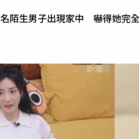
寵物
2名陌生男子出現家中 嚇得她完
運勢
運動
梅酒