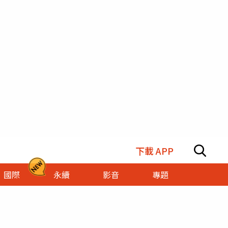
下載 APP
國際
永續
影音
專題