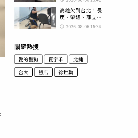
經十災
高雄欠到台北！長
庚、榮總、部立醫
院都受害 「醫療
2026-08-06 16:34
暴力男」離譜紀錄
曝光
關鍵熱搜
愛的鬣狗
夏宇禾
北捷
台大
飯店
徐世勳
一
子
，