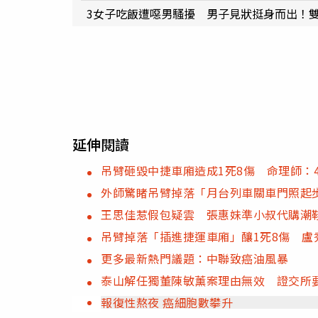
3女子吃飯遭噁男騷擾 男子見狀挺身而出！
延伸閱讀
吊臂砸毀中捷車廂造成1死8傷 命理師：
外師驚睹吊臂掉落「月台列車關車門照起
王思佳惹假包疑雲 張惠妹準小叔代購潮
吊臂掉落「插進捷運車廂」釀1死8傷 盧
更多最新熱門議題：中聯致癌油風暴
泰山解任獨董陳敏薰案理由無效 證交所
報復性熬夜 癌細胞數攀升