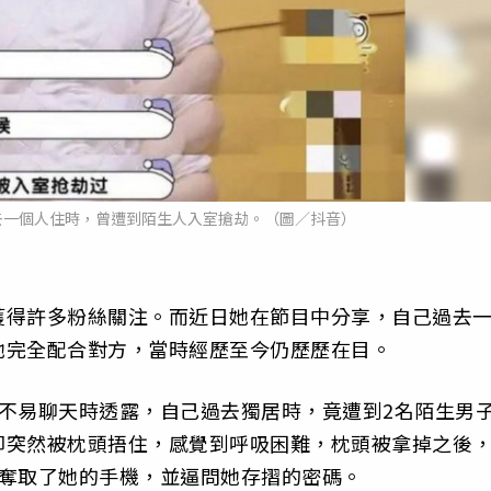
去一個人住時，曾遭到陌生人入室搶劫。（圖／抖音）
獲得許多粉絲關注。而近日她在節目中分享，自己過去
她完全配合對方，當時經歷至今仍歷歷在目。
不易聊天時透露，自己過去獨居時，竟遭到2名陌生男
卻突然被枕頭捂住，感覺到呼吸困難，枕頭被拿掉之後
即奪取了她的手機，並逼問她存摺的密碼。