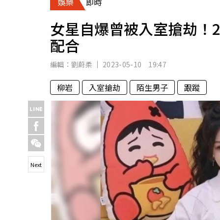
娛樂
即時
人物
汽車
女星自爆曾被入室搶劫！
專欄
配合
房產新勢力
編輯：
劉蔚柔
2023-05-10 19:47
柳岩
入室搶劫
陌生男子
跟蹤
Next