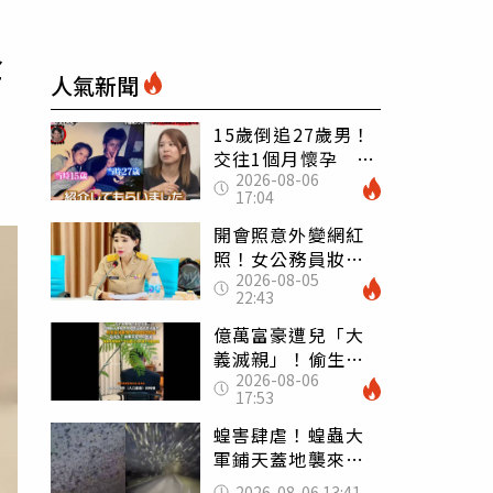
全
人氣新聞
15歲倒追27歲男！
交往1個月懷孕 36
2026-08-06
歲當阿嬤故事曝光
17:04
開會照意外變網紅
照！女公務員妝容
2026-08-05
掀2千則留言 本人
22:43
怒嗆：化妝有錯嗎
億萬富豪遭兒「大
義滅親」！偷生子
2026-08-06
怕曝光 竟盜鄰居
17:53
身份辦假證落戶
蝗害肆虐！蝗蟲大
軍鋪天蓋地襲來宛
如末日 網驚：聖
2026-08-06 13:41