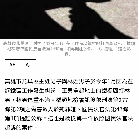
高雄市燕巢區王姓男子於今年1月在工作時以鐵棍毆打同事致死，橋頭
地檢署依國民法官法第43條第1項等提起公訴。（示意圖／達志影
像）
A+
A-
高雄市燕巢區王姓男子與林姓男子於今年1月因為在
鋼鐵區工作發生糾紛，王男拿起地上的鐵棍毆打林
男，林男傷重不治。橋頭地檢署訊後依刑法第277
條第2項之傷害致人於死罪嫌、國民法官法第43條
第1項提起公訴。這也是橋檢第一件依照國民法官法
起訴的案件。