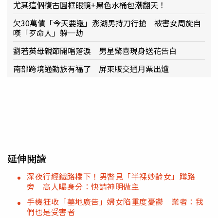
尤其這個復古圓框眼鏡+黑色水桶包潮翻天！
欠30萬債「今天要還」澎湖男持刀行搶 被害女周旋自
嘆「歹命人」躲一劫
劉若英母親節開唱落淚 男星驚喜現身送花告白
南部跨境通勤族有福了 屏東版交通月票出爐
延伸閱讀
深夜行經鐵路橋下！男瞥見「半裸妙齡女」蹲路
旁 高人曝身分：快請神明做主
手機狂收「墓地廣告」婦女陷重度憂鬱 業者：我
們也是受害者