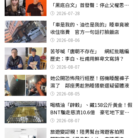
「黑底白文」首發聲：停止父權思維
物化女性
2026-07-28
「車是我的、油也是我的」睡車竟被
收住宿費 官方一句話打臉飯店
2026-08-06
苦苓喊「唐朝不存在」 網紅批瞎編
歷史：李白、杜甫用鮮卑文寫詩？
2026-08-07
她公開恐怖飛行經歷！搭機睡醒褲子
濕了 鄰座男趁熟睡猥褻還疑留體液
2026-08-05
喝精油「辟穀」、藏158公斤黃金！假
BNT騙走慈濟10.6億 豪宅地下室竟
挖出乾鮑金庫
2026-08-07
旅遊變認親！陸男幫台灣遊客拍照