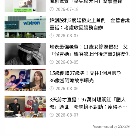
閒聊驚覺「是失聯大伯」奇蹟重逢
2026-07-18
緯創股利2度延發史上首例 金管會說
重話：考慮收回股務自辦
2026-08-07
地表最強老爸！11歲女慘遭侵犯 父
「假冒她」騙噁狼上門後連轟2槍復仇
2026-08-05
15歲倒追27歲男！交往1個月懷孕
36歲當阿嬤故事曝光
2026-08-06
3天前才直播！97萬料理網紅「肥大
叔」過世 粉絲憶不對勁：瘦得不合
理
2026-08-07
Recommended by