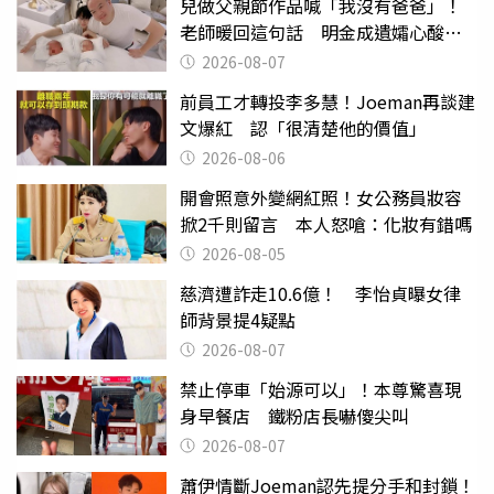
兒做父親節作品喊「我沒有爸爸」！
老師暖回這句話 明金成遺孀心酸惹
淚
2026-08-07
前員工才轉投李多慧！Joeman再談建
文爆紅 認「很清楚他的價值」
2026-08-06
開會照意外變網紅照！女公務員妝容
掀2千則留言 本人怒嗆：化妝有錯嗎
2026-08-05
慈濟遭詐走10.6億！ 李怡貞曝女律
師背景提4疑點
2026-08-07
禁止停車「始源可以」！本尊驚喜現
身早餐店 鐵粉店長嚇傻尖叫
2026-08-07
蕭伊情斷Joeman認先提分手和封鎖！