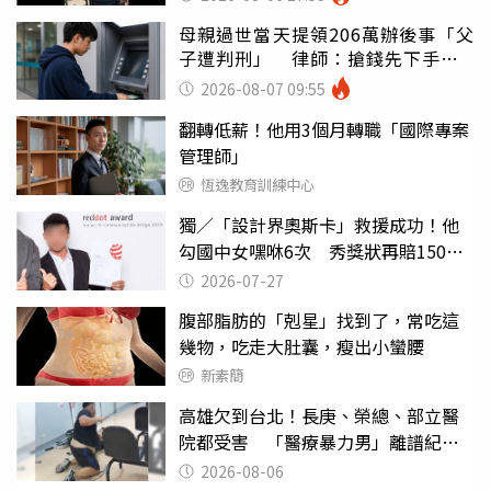
母親過世當天提領206萬辦後事「父
子遭判刑」 律師：搶錢先下手是
罪
2026-08-07 09:55
翻轉低薪！他用3個月轉職「國際專案
管理師」
恆逸教育訓練中心
獨／「設計界奧斯卡」救援成功！他
勾國中女嘿咻6次 秀獎狀再賠150萬
免關
2026-07-27
腹部脂肪的「剋星」找到了，常吃這
幾物，吃走大肚囊，瘦出小蠻腰
新素簡
高雄欠到台北！長庚、榮總、部立醫
院都受害 「醫療暴力男」離譜紀錄
曝光
2026-08-06