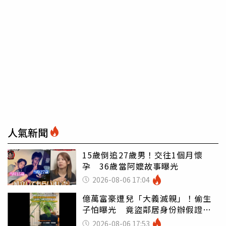
人氣新聞
15歲倒追27歲男！交往1個月懷
孕 36歲當阿嬤故事曝光
2026-08-06 17:04
億萬富豪遭兒「大義滅親」！偷生
子怕曝光 竟盜鄰居身份辦假證落
戶
2026-08-06 17:53