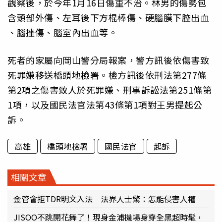
觀察後，於今年1月16日傷重不治。林男的傷勢包
含頭部外傷、左耳後下方棍棒傷、硬腦膜下腔出血
、腦挫傷、腦室內出血等。
死者的家屬向岡山警分局報案，警方訊後依傷害致
死罪嫌移送橋頭地檢署。檢方訊後依刑法第277條
第2項之傷害致人於死罪嫌、刑事訴訟法第251條第
1項，以及國民法官法第43條第1項對王男提起公
訴。
高雄
橋頭地檢署
國民法官
起訴
相關文章
金管會拒TDR明文入法 法界人士驚：怎能侵害人權
JISOO不跳開花舞了！現身金浦機場身穿全黑超時髦，