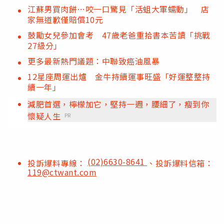
江蘇男買肉餅…咬一口驚見「活蛆大軍蠕動」 店
家無道歉僅賠償10元
鼓勵女兒參加會考 47歲老爸重拾書本苦讀「挑戰
27級分」
更多最新熱門議題：中聯致癌油風暴
12星座周運出爐 金牛持續運事旺盛「好運整整持
續一年」
減肥首選，檸檬加它，堅持一週，腰細了，瘦到你
懷疑人生
PR
(02)6630-8641
投訴爆料專線：
、投訴爆料信箱：
119@ctwant.com