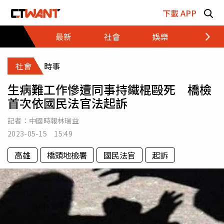
跳至主要內容區塊
下載 APP
最新
社會
娛樂
財經
社會
時事
生病難工作慘遭同事持鐵棍毆死 橋檢
首次依國民法官法起訴
記者：
中國時報林瑞益
2023-05-15 15:49
高雄
橋頭地檢署
國民法官
起訴