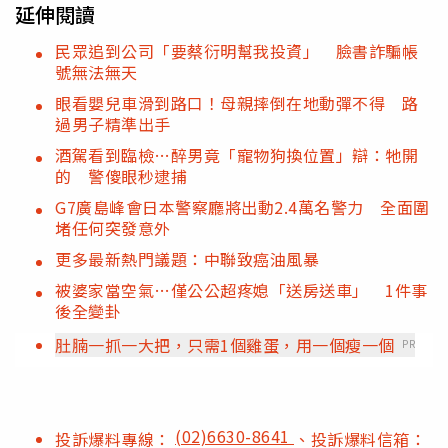
延伸閱讀
民眾追到公司「要蔡衍明幫我投資」 臉書詐騙帳
號無法無天
眼看嬰兒車滑到路口！母親摔倒在地動彈不得 路
過男子精準出手
酒駕看到臨檢…醉男竟「寵物狗換位置」辯：牠開
的 警傻眼秒逮捕
G7廣島峰會日本警察廳將出動2.4萬名警力 全面圍
堵任何突發意外
更多最新熱門議題：中聯致癌油風暴
被婆家當空氣…僅公公超疼媳「送房送車」 1件事
後全變卦
肚腩一抓一大把，只需1個雞蛋，用一個瘦一個
PR
(02)6630-8641
投訴爆料專線：
、投訴爆料信箱：