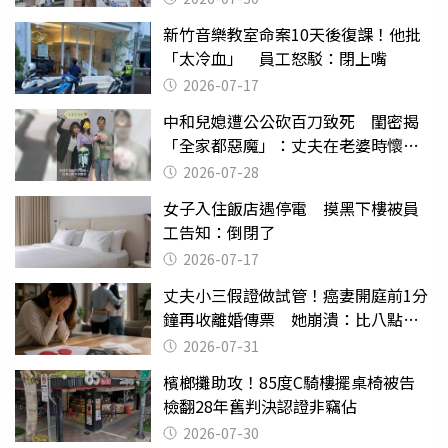
新竹音樂教室命案10天後復課！他批
「太冷血」 員工怒駁：閉上嘴
2026-07-17
中和兒媳遭公公砍百刀致死 閨密揭
「全家都惡魔」：丈夫在老婆時懷孕
摔東西
2026-07-28
女子入住飯店遇停電 摸黑下樓被員
工告知：倒閉了
2026-07-17
丈夫小三假證做試管！癌妻開庭前1分
鐘再收離婚傳票 她崩潰：比八點檔
還扯
2026-07-31
檳榔攤助攻！85度C騎樓擺桌椅被告
檢翻28年舊判決認證非竊佔
2026-07-30