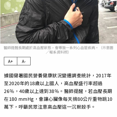
醫師提醒長期處於高血壓狀態，會導致一系列心血管疾病。（示意圖
／報系資料照）
A+
A-
據國健署國民營養健康狀況變遷調查統計，2017年
至2020年的18歲以上國人，高血壓盛行率超過
26％，40歲以上達到38％。醫師提醒，若血壓長期
在180 mmHg，會讓心臟像每天揹80公斤重物跳10
萬下，呼籲民眾注意高血壓這一沉默殺手。