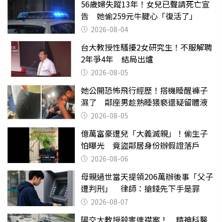
56歲婦失蹤13年！女兒已聲請死亡宣
告 她偷259元牛腱心「復活了」
2026-08-04
台大教授性騷擾2女研究生！不服解聘
2年爭4年 結局出爐
2026-08-05
她公開恐怖飛行經歷！搭機睡醒褲子
濕了 鄰座男趁熟睡猥褻還疑留體液
2026-08-05
億萬富豪遭兒「大義滅親」！偷生子
怕曝光 竟盜鄰居身份辦假證落戶
2026-08-06
母親過世當天提領206萬辦後事「父子
遭判刑」 律師：搶錢先下手是罪
2026-08-07
陽交大教授殺害連襟案！ 精神科醫