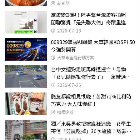
新素簡
旅遊變認親！陸男幫台灣遊客拍照
閒聊驚覺「是失聯大伯」奇蹟重逢
2026-07-18
009829掌握AI關鍵 大華韓國KOSPI 50
今強勢開募
大華銀全能行銷方案
台中女遛狗走斑馬線遭撞亡！母慟
「女兒隨媽祖修行去了」 駕駛過失
致死判9月
2026-07-26
脆友都說相見恨晚！苦甜72%比利時
巧克力 大人味爆紅！
哈根達斯
獨／東吳男教授被瘋狂迷戀 女學生
寄信「分屍吃掉」30次騷擾！認罪免
關
2026-07-30