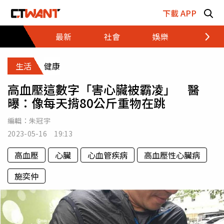
跳至主要內容區塊
下載 APP
最新
社會
娛樂
財經
生活
健康
高血壓這數字「害心臟被霸凌」 醫
曝：像每天揹80公斤重物在跳
編輯：
朱冠宇
2023-05-16 19:13
高血壓
心臟
心血管疾病
高血壓性心臟病
施奕仲