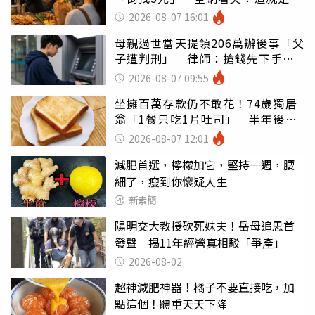
灣
2026-08-07 16:01
母親過世當天提領206萬辦後事「父
子遭判刑」 律師：搶錢先下手是
罪
2026-08-07 09:55
坐擁百萬存款仍不敢花！74歲獨居
翁「1餐只吃1片吐司」 半年後暴
瘦嚇壞女兒
2026-08-07 12:01
減肥首選，檸檬加它，堅持一週，腰
細了，瘦到你懷疑人生
新素簡
陽明交大教授砍死妹夫！岳母追思首
發聲 揭11年經營真相駁「爭產」
2026-08-02
超神減肥神器！橘子不要直接吃，加
點這個！體重天天下降