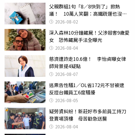
父親群組1句「8／8快到了」掀熱
議！ 10萬人笑翻：高鐵疏運也沒列
父親節
2026-08-02
深入森林10分鐘藏屍！父涉殺害9歲愛
女 恐怖藏屍手法全曝光
2026-08-04
慈濟遭詐走10.6億！ 李怡貞曝女律
師背景提4疑點
2026-08-07
逃票告性騷1／OL省172元不甘被逮
反控台鐵員工6度騷擾
2026-08-05
疑勞資糾紛！新莊好市多前員工持刀
登賣場頂樓 母苦勸急送醫
2026-08-04