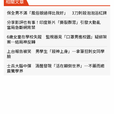
相關文章
保全男不滿「風俗娘過得比我好」 3刀刺殺泡泡浴紅牌
分享影評也有事！印度新片「撕裂群眾」引發大動亂
當局急斷網宵禁
6歲女童在學校失蹤 監視器見「口罩男進校園」疑綁架
案…結局神反轉
上台報告被笑 男學生「殺神上身」…拿筆狂刺女同學
臉
士兵大腦中彈 清醒發現「活在顛倒世界」…不藥而癒
震驚學界