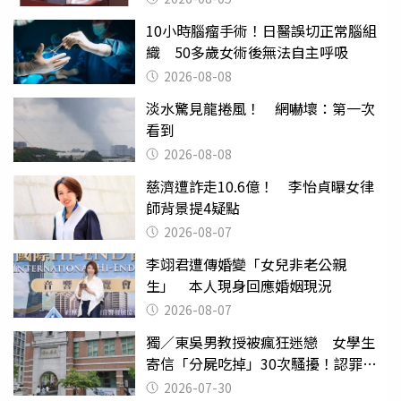
10小時腦瘤手術！日醫誤切正常腦組
織 50多歲女術後無法自主呼吸
2026-08-08
淡水驚見龍捲風！ 網嚇壞：第一次
看到
2026-08-08
慈濟遭詐走10.6億！ 李怡貞曝女律
師背景提4疑點
2026-08-07
李翊君遭傳婚變「女兒非老公親
生」 本人現身回應婚姻現況
2026-08-07
獨／東吳男教授被瘋狂迷戀 女學生
寄信「分屍吃掉」30次騷擾！認罪免
關
2026-07-30