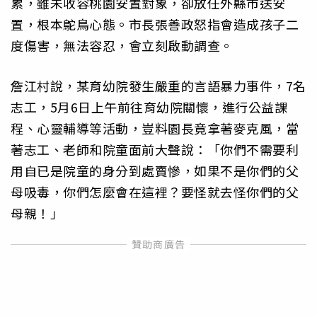
累，雖未收容桃園安置對象，卻放任外縣市送安
置，根本鴕鳥心態。市長張善政怒指會造成孩子二
度傷害，無法容忍，會立刻啟動調查。
詹江村說，某育幼院發生嚴重的言語暴力事件，7名
志工，5月6日上午前往育幼院關懷，進行公益課
程、心靈輔導等活動，豈料園長竟拿著麥克風，當
著志工、老師和院童面前大聲說：「你們不需要利
用自已是院童的身分到處賣慘，如果不是你們的父
母吸毒，你們怎麼會在這裡？要怪就去怪你們的父
母親！」