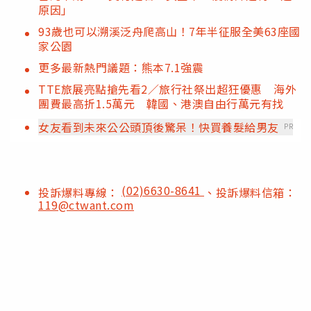
原因」
93歲也可以溯溪泛舟爬高山！7年半征服全美63座國
家公園
更多最新熱門議題：熊本7.1強震
TTE旅展亮點搶先看2／旅行社祭出超狂優惠 海外
團費最高折1.5萬元 韓國、港澳自由行萬元有找
女友看到未來公公頭頂後驚呆！快買養髮給男友
PR
(02)6630-8641
投訴爆料專線：
、投訴爆料信箱：
119@ctwant.com