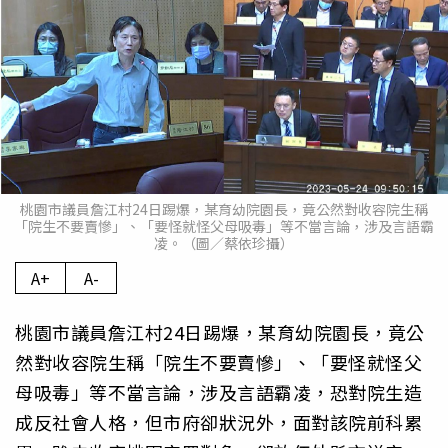
桃園市議員詹江村24日踢爆，某育幼院園長，竟公然對收容院生稱
「院生不要賣慘」、「要怪就怪父母吸毒」等不當言論，涉及言語霸
凌。（圖／蔡依珍攝）
A+
A-
桃園市議員詹江村24日踢爆，某育幼院園長，竟公
然對收容院生稱「院生不要賣慘」、「要怪就怪父
母吸毒」等不當言論，涉及言語霸凌，恐對院生造
成反社會人格，但市府卻狀況外，面對該院前科累