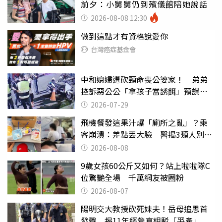
前夕：小舅舅仍到殯儀館陪她說話
2026-08-08 12:30
做到這點才有資格說愛你
台灣癌症基金會
中和媳婦遭砍頸命喪公婆家！ 弟弟
控訴惡公公「拿孩子當誘餌」預謀犯
案
2026-07-29
飛機餐發這果汁爆「廁所之亂」？乘
客崩潰：差點丟大臉 醫揭3類人別亂
喝
2026-08-08
9歲女孩60公斤又如何？站上啦啦隊C
位驚艷全場 千萬網友被圈粉
2026-08-07
陽明交大教授砍死妹夫！岳母追思首
發聲 揭11年經營真相駁「爭產」