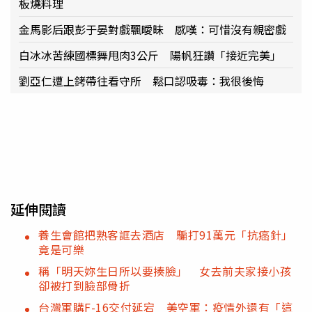
板燒料理
金馬影后跟彭于晏對戲飄曖昧 感嘆：可惜沒有親密戲
白冰冰苦練國標舞甩肉3公斤 陽帆狂讚「接近完美」
劉亞仁遭上銬帶往看守所 鬆口認吸毒：我很後悔
延伸閱讀
養生會館把熟客誆去酒店 騙打91萬元「抗癌針」
竟是可樂
稱「明天妳生日所以要揍臉」 女去前夫家接小孩
卻被打到臉部骨折
台灣軍購F-16交付延宕 美空軍：疫情外還有「這