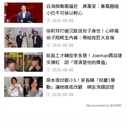
白海豚颱風逼近 蔣萬安：暴風圈縮
小仍不可掉以輕心
2026-08-08
徐莉玲打破沉默談兒子身世！心碎揭
徐子翔輕生內幕：帶給我巨大哀傷
2026-08-08
前員工才轉投李多慧！Joeman再談建
文爆紅 認「很清楚他的價值」
2026-08-06
原本很討厭小S！家長曝「校慶1舉
動」讓她徹底改觀 網友洗版認證
2026-08-08
Recommended by