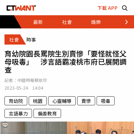
跳至主要內容區塊
下載 APP
最新
社會
娛樂
財經
社會
時事
育幼院園長罵院生別賣慘「要怪就怪父
母吸毒」 涉言語霸凌桃市府已展開調
查
記者：
中國時報蔡依珍
2023-05-24 14:04
育幼院
桃園
心靈輔導
賣慘
吸毒
言語暴力
偏差教育