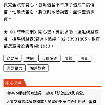
長完全沒有愛心，會對這些不幸孩子造成二度傷
害，他無法容忍，將立刻啟動調查，盡快查清事
實。
★《中時新聞網》關心您，勇於求助，遠離網路霸
凌！檢舉網路霸凌iWIN熱線：02-33931885、教育
部反霸凌投訴專線: 1953。
育幼院
桃園
心靈輔導
賣慘
吸毒
言語暴力
偏差教育
相關文章
壞特?te髒話開噴渣男 感嘆「該怎麼找到真愛」
大直又有高檔餐廳開幕！業者砸千萬打造中世紀古堡鐵