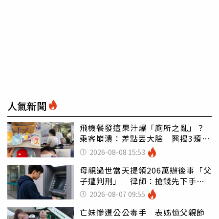
人氣新聞
飛機餐發這果汁爆「廁所之亂」？
乘客崩潰：差點丟大臉 醫揭3類人
別亂喝
2026-08-08 15:53
母親過世當天提領206萬辦後事「父
子遭判刑」 律師：搶錢先下手是
罪
2026-08-07 09:55
亡妹慘遭公公毒手 表姊憶父親節