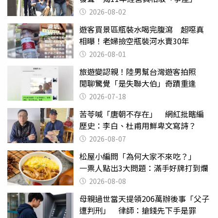
2026-08-02
遊客買景區瓶裝水喝完腹瀉 超噁真
相曝！老婦撿空瓶裝河水賣30年
2026-08-01
旅遊變認親！陸男幫台灣遊客拍照
閒聊驚覺「是失聯大伯」奇蹟重逢
2026-07-18
苦苓喊「唐朝不存在」 網紅批瞎編
歷史：李白、杜甫用鮮卑文寫詩？
2026-08-07
松屋小編問「為何大家不來吃？」
一票人點出3大問題：滿手好牌打到爛
2026-08-08
母親過世當天提領206萬辦後事「父子
遭判刑」 律師：搶錢先下手是罪