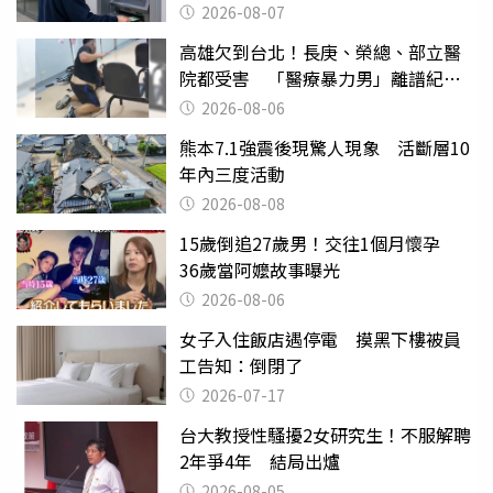
2026-08-07
高雄欠到台北！長庚、榮總、部立醫
院都受害 「醫療暴力男」離譜紀錄
曝光
2026-08-06
熊本7.1強震後現驚人現象 活斷層10
年內三度活動
2026-08-08
15歲倒追27歲男！交往1個月懷孕
36歲當阿嬤故事曝光
2026-08-06
女子入住飯店遇停電 摸黑下樓被員
工告知：倒閉了
2026-07-17
台大教授性騷擾2女研究生！不服解聘
2年爭4年 結局出爐
2026-08-05